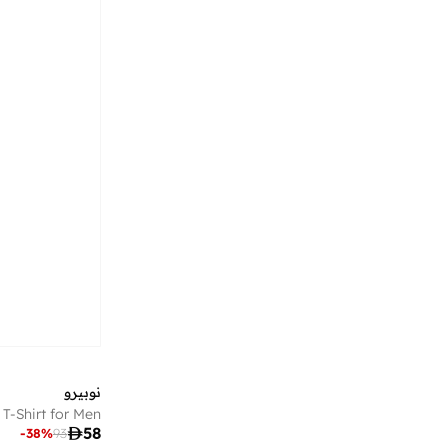
أميكا
(
2
)
أنوذر كوتون لاب
(
26
)
أهواك
(
3
)
أو نيل
(
6
)
أورال بي
(
3
)
أوربان كير
(
1
)
أوربان هول
(
24
)
أوربانهاول
(
8
)
أوربانو فاشن
(
220
)
أورتيكرام
(
17
)
أوشا
(
1
)
أوفوس
(
1
)
نوبيرو
أوكسو
(
2
)
 T-Shirt for Men
أوكلان
(
3
)

58
-
38
%
93