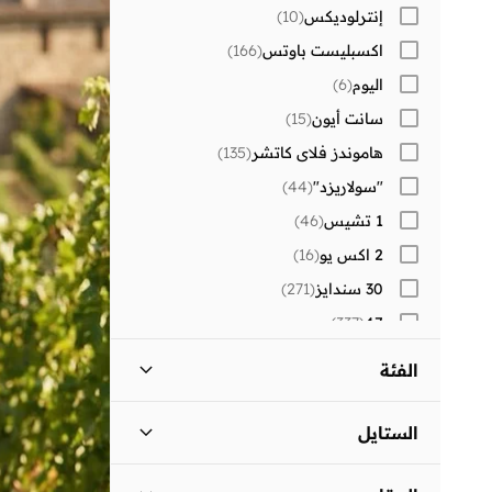
إنترلوديكس
(
10
)
اكسبليست باوتس
(
166
)
اليوم
(
6
)
سانت أيون
(
15
)
هاموندز فلاي كاتشر
(
135
)
"سولاريزد"
(
44
)
1 تشيس
(
46
)
2 اكس يو
(
16
)
30 سندايز
(
271
)
)
337
(
47
87 اوريجنز
(
6
)
الفئة
)
1
(
Aavrani
كل الالرجال
)
104
(
)
1
(
AXIS-Y
الستايل
)
1
(
Beauvage
ملابس
)
104
(
رمضان_العيد
(
34
)