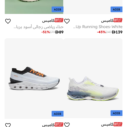
ADIB
ADIB
كامبس
كامبس
Men Rustik Yoga Max Lace-Up Running Shoes-White
حذاء رياضي رجالي أسود برباط وقماش مسامي ونعل متين

89

139
-
51
%
179
-
45
%
249
ADIB
ADIB
كامبس
كامبس