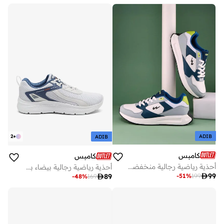
ADIB
2
+
ADIB
كامبس
كامبس
أحذية رياضية رجالية منخفضة بتصميم كتل ألوان بتصميم حضري أنيق مع إسفنج ميموري لراحة طوال اليوم
أحذية رياضية رجالية بيضاء برباط – مظهر عصري بلونين وراحة خفيفة

99
-
51
%
199

89
-
48
%
169