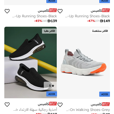
ADIB
ADIB
كامبس
كامبس
Men Crunk Marathon Cushion Lace-Up Running Shoes-Black
Men Necter Marathon Sublimation Lace-Up Running Shoes-Black

139

149
-
45
%
249
-
47
%
279
الأكثر مشاهدة
الأكثر طلبا
)
1
(
5
ADIB
ADIB
كامبس
كامبس
أحذية رجالية سهلة الارتداء خفيفة الوزن وعصرية للمشي اليومي
Men Falko Memory Tech Lite Slip-On Walking Shoes-Grey