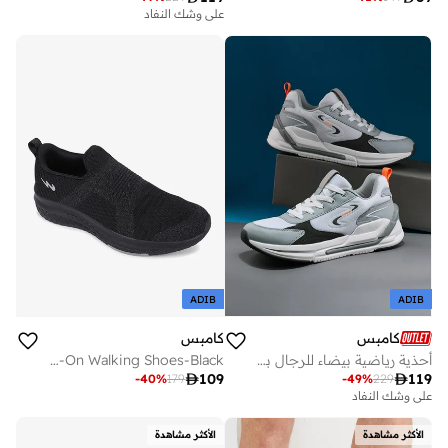
على وشك النفاد
ADIB
ADIB
كامبس
كامبس
أحذية رياضية بيضاء للرجال بنعل منخفض بلمسة عصرية ناعمة وتفاصيل جريئة
Men Cyber Memory Foam Slip-On Walking Shoes-Black

109

119
-
40
%
179
-
49
%
229
على وشك النفاد
الأكثر مشاهدة
الأكثر مشاهدة