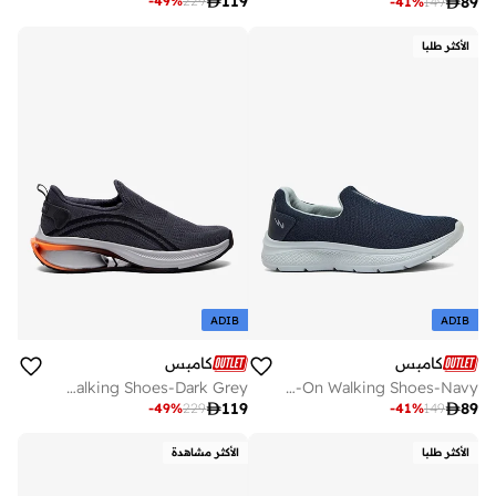

119
-
49
%
229

89
-
41
%
149
الأكثر طلبا
ADIB
ADIB
كامبس
كامبس
Men Covert Classic Motion Massage Slip-On Walking Shoes-Dark Grey
Men Oxyfit Advance Nitro Fly Advance Memory Slip-On Walking Shoes-Navy

119

89
-
49
%
229
-
41
%
149
الأكثر طلبا
الأكثر مشاهدة