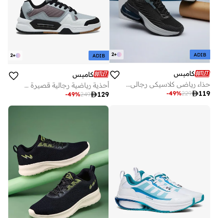
2
+
ADIB
2
+
ADIB
كامبس
كامبس
حذاء رياضي كلاسيكي رجالي أزرق داكن منخفض
أحذية رياضية رجالية قصيرة بألوان جريئة وراحة سحابية

119
-
49
%
229

129
-
49
%
249