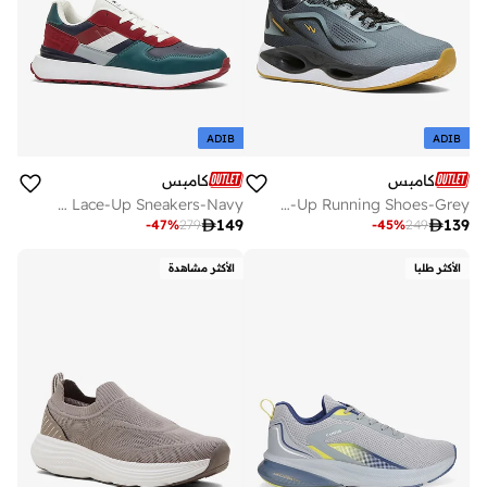
ADIB
ADIB
كامبس
كامبس
Men Cardo Motion Massage Lace-Up Sneakers-Navy
Men Rodri Bubble Yoga Max Lace-Up Running Shoes-Grey

149

139
-
47
%
279
-
45
%
249
الأكثر طلبا
الأكثر مشاهدة