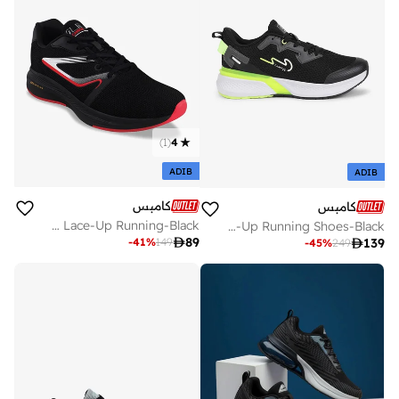
)
1
(
4
ADIB
ADIB
كامبس
كامبس
Men Spake Die Cut Eva 4.5 Mm Lace-Up Running-Black
Men Camp Paul Pu Cushion Lace-Up Running Shoes-Black

89
-
41
%
149

139
-
45
%
249