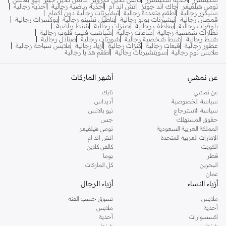
تومي هيلفيغر
جاك اند جونز
اتش اند ام
أحذية رياضية رجالية
أحذية رجالية
سنيكرز رجالية
أطقم متعددة رجالية
تيشيرتات رجالية دون أكمام
قمصان رجالية
تيشيرتات بولو رجالية
بناطيل تشينو رجالية
بوكسرات رجالية
بلوفرات رجالية
معاطف رجالية
جينزات رجالية
شنط رياضية
نظارات شمسية رجالية
ساعات رجالية
شباشب فليب فلوب رجالية
شنط رجالية
شنط شخصية رجالية
شورتات رجالية
صنادل رجالية
عطور رجالية
قبعات رجالية
كنزات رجالية
أزياء رجالية
ملابس سباحة رجالية
ملابس نوم رجالية
سويتشيرتات رجالية
أطقم هدايا رجالية
عن نمشي
أشهر الماركات
عن نمشي
نايك
سياسة الخصوصية
أديداس
سياسة الاسترجاع
نيو بالانس
حقوق المستهلك
جس
المملكة العربية السعودية
تومي هيلفيغر
الإمارات العربية المتحدة
اتش اند ام
الكويت
كالفن كلاين
قطر
بوما
البحرين
كل الماركات
عمان
أزياء النساء
أزياء الرجال
ملابس
تسوق حسب الفئة
أحذية
ملابس
اكسسوارات
أحذية
شنط
شنط