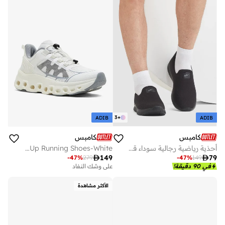
3
+
ADIB
ADIB
كامبس
كامبس
أحذية رياضية رجالية سوداء قصيرة بتصميم بسيط وخفيف الوزن
Men Necter Marathon Sublimation Lace-Up Running Shoes-White

149

79
-
47
%
279
-
47
%
149
في 90 دقيقة!
على وشك النفاد
الأكثر مشاهدة