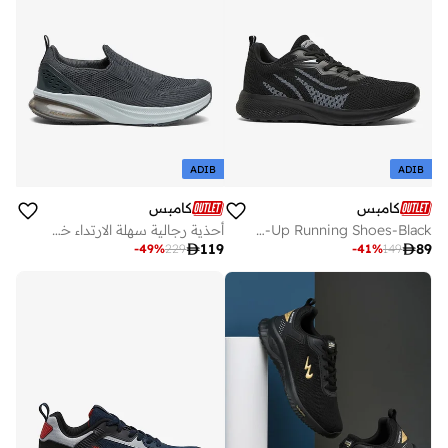
ADIB
ADIB
كامبس
كامبس
Men Reed Memory Foam Lace-Up Running Shoes-Black
أحذية رجالية سهلة الارتداء خفيفة الوزن كلاسيكية للمشي اليومي

119

89
-
49
%
229
-
41
%
149