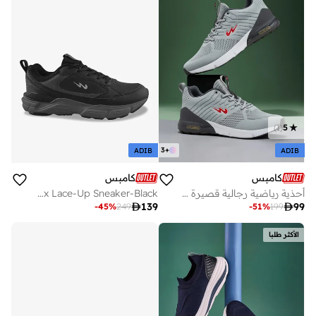
)
1
(
5
3
+
ADIB
ADIB
كامبس
كامبس
أحذية رياضية رجالية قصيرة بتصميم عصري خفيف الوزن
Men Og-14 Bubble Yoga Max Lace-Up Sneaker-Black

139

99
-
45
%
249
-
51
%
199
الأكثر طلبا