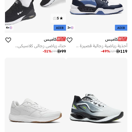
)
1
(
5
4
+
2
+
ADIB
ADIB
كامبس
كامبس
أحذية رياضية رجالية قصيرة بألوان جريئة وراحة سحابية
حذاء رياضي رجالي كلاسيكي أسود قصير بتصميم عصري ومريح

99

119
-
51
%
199
-
49
%
229