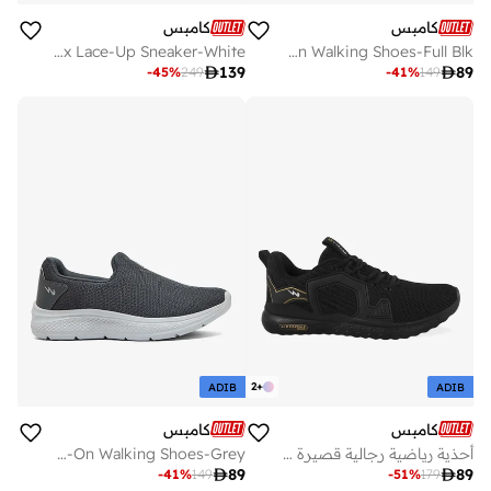
كامبس
كامبس
Men Og-14 Bubble Yoga Max Lace-Up Sneaker-White
Men King Pro Memory Foam Slip-On Walking Shoes-Full Blk

139

89
-
45
%
249
-
41
%
149
2
+
ADIB
ADIB
كامبس
كامبس
أحذية رياضية رجالية قصيرة بألوان جريئة وراحة شبيهة بالسحاب
Men Oxyfit Advance Nitro Fly Advance Memory Slip-On Walking Shoes-Grey

89

89
-
41
%
149
-
51
%
179