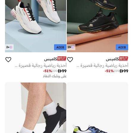
2
+
2
+
ADIB
ADIB
كامبس
كامبس
أحذية رياضية رجالية قصيرة بتصميم عصري خفيف الوزن
أحذية رياضية رجالية قصيرة بألوان جريئة وراحة تشبه السحاب

99

99
-
51
%
199
-
51
%
199
على وشك النفاد