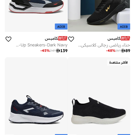
ADIB
ADIB
كامبس
كامبس
حذاء رياضي رجالي كلاسيكي أسود قصير برباط جريء مريح كاجوال
Men Cove Motion Massage Tech Lace-Up Sneakers-Dark Navy

139

89
-
45
%
249
-
48
%
169
الأكثر مشاهدة