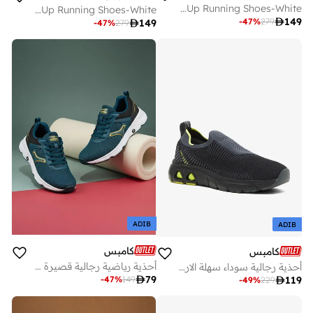
Men Crash Yoga Max Lace-Up Running Shoes-White
Men Coil Pro Bubble Yoga Max Lace-Up Running Shoes-White

149
-
47
%
279

149
-
47
%
279
ADIB
ADIB
كامبس
كامبس
أحذية رياضية رجالية قصيرة بألوان جريئة وراحة شبيهة بالسحاب
أحذية رجالية سوداء سهلة الارتداء

79
-
47
%
149

119
-
49
%
229