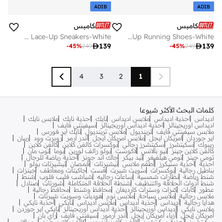
ADIB
ADIB
كامبس
كامبس
Men Credit White Motion Massage Lace-Up Sneakers-White
Men Rodri Bubble Yoga Max Lace-Up Running Shoes-White

139

139
-
45
%
249
-
45
%
249
4
3
2
1
كلمات البحث الأكثر شيوعا
اديداس
احذية اديداس
ملابس اديداس
نايك
احذية نايك
ملابس نايك
اديداس اوريجينالز
احذية اديداس اوريجينالز
سيفينتي فايف
ملابس سيفينتي فايف
ترينديول
ملابس ترينديول
نايك اير فورس
اير جوردان
امريكان ايجل
ملابس امريكان ايجل
اندر ارمر
روبرت وود
ريبان
ريبوك
سكيتشرز
سكيتشرز رجالي
بوكسرات كالفن كلاين
كالفن كلاين
كالفن كلاين جينز
نيو بالانس
لاكوست
بولو رالف لورين
بوما
توب مان
تومي جينز
تومي هيلفيغر
تيد بيكر
جاك اند جونز
أحذية رياضة للرجال
احذية
احذية سنيكرز
أطقم ملابس
تيشيرتات
قمصان
تيشيرتات بولو
بناطيل رجالية
بوكسرات
سويت شيرت
فست
جاكيتات ومعاطف
جينزات
شنط رياضة
نظارات شمسية
ساعات رجاليه
شباشب فليب فلوب
شنط
شنط أدوات الحلاقة والتنظيف
شنطة الحلاقة المتكاملة
شورتات
صنادل
عطور
كابات
كنزات وسترات كارديغان
محافظ وشنط
محافظ رجالية
ملابس رجالية
ملابس سباحة
ملابس نوم
هوديات وسويت شيرتات
هدايا رجالية
أديداس
أحذية أديداس
ملابس أديداس
نايكي
أحذبة نايكي
ملابس نايكي
أديداس أوريجينالز
أحذية أديداس أوريجينالز
نايكي اير جوردن
أمريكان إيجل
أزياء أمريكان إيجل
أندر آرمور
سيفنتي فايف
راي بان
سكيتشرز
أحذية سكيتشرز
كالفن كلاين اندروير
كالفن كلاين جينز
نيو بالانس