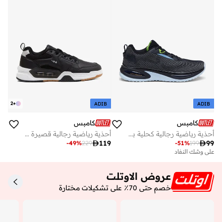
2
+
ADIB
ADIB
كامبس
كامبس
أحذية رياضية رجالية كحلية برباط – تصميم عصري بلونين مع راحة هوائية
أحذية رياضية رجالية قصيرة بألوان جريئة وراحة شبيهة بالسحاب

119

99
-
49
%
229
-
51
%
199
على وشك النفاد
عروض الاوتلت
خصم حتى 70٪ على تشكيلات مختارة