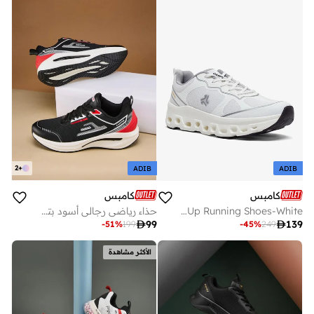
2
+
ADIB
ADIB
كامبس
كامبس
Men Crunk Marathon Cushion Lace-Up Running Shoes-White
حذاء رياضي رجالي أسود بتصميم ديناميكي بلونين وتفاصيل أنيقة باللون الأحمر

99

139
-
51
%
199
-
45
%
249
الأكثر مشاهدة