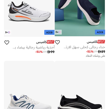
3
+
ADIB
2
+
ADIB
كامبس
كامبس
حذاء رجالي كحلي سهل الارتداء خفيف الوزن بتصميم بسيط وأنيق
أحذية رياضية رجالية بيضاء بتصميم ديناميكي بلونين مع تفاصيل برتقالية أنيقة

89
-
51
%
179

99
-
51
%
199
على وشك النفاد