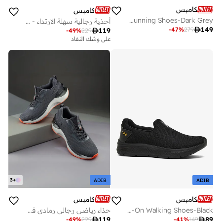
كامبس
كامبس
Men Greg Pro Bubble Yoga Max Lace-Up Running Shoes-Dark Grey
أحذية رجالية سهلة الارتداء - خفيفة الوزن، كلاسيكية للمشي اليومي

149
-
47
%
279

119
-
49
%
229
على وشك النفاد
3
+
ADIB
ADIB
كامبس
كامبس
Men Black/Golden Oxyfit Advance Nitro Fly Advance Memory Slip-On Walking Shoes-Black
حذاء رياضي رجالي رمادي قصير بتفاصيل برتقالية بتصميم عصري لراحة طوال اليوم

119

89
-
49
%
229
-
41
%
149