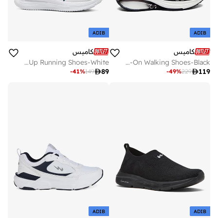
ADIB
ADIB
كامبس
كامبس
Men Robe Memory Foam Lace-Up Running Shoes-White
Men Covert Classic Motion Massage Slip-On Walking Shoes-Black

89

119
-
41
%
149
-
49
%
229
ADIB
ADIB