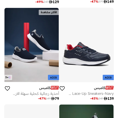

149
-
47
%
279

129
-
49
%
249
الأكثر مشاهدة
3
+
ADIB
ADIB
كامبس
كامبس
Men Credit Navy Motion Massage Lace-Up Sneakers-Navy
أحذية رجالية كحلية سهلة الارتداء خفيفة بتصميم بسيط وأنيق

79

139
-
47
%
149
-
45
%
249