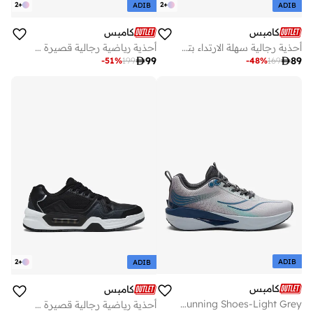
2
+
2
+
ADIB
ADIB
كامبس
كامبس
أحذية رجالية سهلة الارتداء بتصميم بسيط وخفيف الوزن
أحذية رياضية رجالية قصيرة بتصميم عصري خفيف الوزن

99

89
-
51
%
199
-
48
%
169
ADIB
2
+
ADIB
كامبس
كامبس
Men Juniper Bubble Yoga Max Lace-Up Running Shoes-Light Grey
أحذية رياضية رجالية قصيرة بتصميم عصري خفيف الوزن