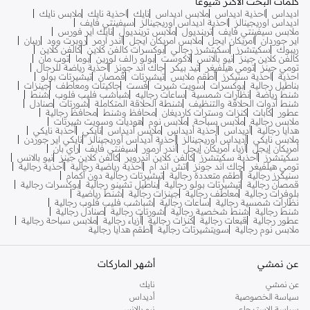
كلمات البحث الأكثر شيوعا
اديداس
احذية اديداس
ملابس اديداس
نايك
احذية نايك
ملابس نايك
اديداس اوريجينالز
احذية اديداس اوريجينالز
سيفينتي فايف
ملابس سيفينتي فايف
ترينديول
ملابس ترينديول
نايك اير فورس
اير جوردان
امريكان ايجل
ملابس امريكان ايجل
اندر ارمر
روبرت وود
ريبان
ريبوك
سكيتشرز
سكيتشرز رجالي
بوكسرات كالفن كلاين
كالفن كلاين
كالفن كلاين جينز
نيو بالانس
لاكوست
بولو رالف لورين
بوما
توب مان
تومي جينز
تومي هيلفيغر
تيد بيكر
جاك اند جونز
أحذية رياضة للرجال
احذية
احذية سنيكرز
أطقم ملابس
تيشيرتات
قمصان
تيشيرتات بولو
بناطيل رجالية
بوكسرات
سويت شيرت
فست
جاكيتات ومعاطف
جينزات
شنط رياضة
نظارات شمسية
ساعات رجاليه
شباشب فليب فلوب
شنط
شنط أدوات الحلاقة والتنظيف
شنطة الحلاقة المتكاملة
شورتات
صنادل
عطور
كابات
كنزات وسترات كارديغان
محافظ وشنط
محافظ رجالية
ملابس رجالية
ملابس سباحة
ملابس نوم
هوديات وسويت شيرتات
هدايا رجالية
أديداس
أحذية أديداس
ملابس أديداس
نايكي
أحذبة نايكي
ملابس نايكي
أديداس أوريجينالز
أحذية أديداس أوريجينالز
نايكي اير جوردن
أمريكان إيجل
أزياء أمريكان إيجل
أندر آرمور
سيفنتي فايف
راي بان
سكيتشرز
أحذية سكيتشرز
كالفن كلاين اندروير
كالفن كلاين جينز
نيو بالانس
تومي هيلفيغر
جاك اند جونز
اتش اند ام
أحذية رياضية رجالية
أحذية رجالية
سنيكرز رجالية
أطقم متعددة رجالية
تيشيرتات رجالية دون أكمام
قمصان رجالية
تيشيرتات بولو رجالية
بناطيل تشينو رجالية
بوكسرات رجالية
بلوفرات رجالية
معاطف رجالية
جينزات رجالية
شنط رياضية
نظارات شمسية رجالية
ساعات رجالية
شباشب فليب فلوب رجالية
شنط رجالية
شنط شخصية رجالية
شورتات رجالية
صنادل رجالية
عطور رجالية
قبعات رجالية
كنزات رجالية
أزياء رجالية
ملابس سباحة رجالية
ملابس نوم رجالية
سويتشيرتات رجالية
أطقم هدايا رجالية
عن نمشي
أشهر الماركات
عن نمشي
نايك
سياسة الخصوصية
أديداس
سياسة الاسترجاع
نيو بالانس