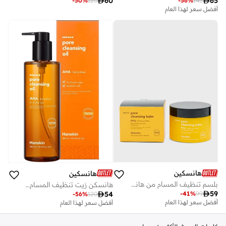

60

65
-
50
%
120
-
56
%
145
أفضل سعر لهذا العام
هانسكين
هانسكين
بلسم تنظيف المسام من هانسكن بي إتش إيه متوازن ولطيف – 80 جرام
هانسكن زيت تنظيف المسام ايه اتش ايه غني ومرطب 300 مل

59

54
-
41
%
99
-
56
%
120
أفضل سعر لهذا العام
أفضل سعر لهذا العام