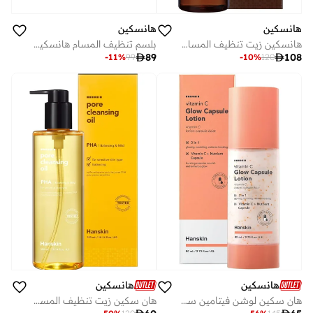
هانسكين
هانسكين
هانسكين زيت تنظيف المسام بي إتش إيه فريش وخفيف 300 مل
بلسم تنظيف المسام هانسكين بحمض ألفا هيدروكسي غني ومرطب 80 جرام

89

108
-
11
%
99
-
10
%
120
هانسكين
هانسكين
هان سكين زيت تنظيف المسام بي إتش إيه متوازن ولطيف 300 مل
هان سكين لوشن فيتامين سي جلو كبسول 80 مل