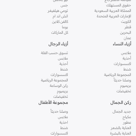
حقوق المستهلك
جس
المملكة العربية السعودية
تومي هيلفيغر
الإمارات العربية المتحدة
اتش اند ام
الكويت
كالفن كلاين
قطر
بوما
البحرين
كل الماركات
عمان
أزياء النساء
أزياء الرجال
ملابس
تسوق حسب الفئة
أحذية
ملابس
اكسسوارات
أحذية
شنط
شنط
المجموعة الرياضية
اكسسوارات
وصلنا حديثاً
المجموعة الرياضية
بريميوم
ركن الوسامة
تخفيضات
بريميوم
تخفيضات
ركن الجمال
مجموعة الأطفال
جديد الجمال
وصلنا حديثاً
مكياج
ملابس
عطور
احذية
العناية بالشعر
شنط
العناية بالبشرة
اكسسوارات