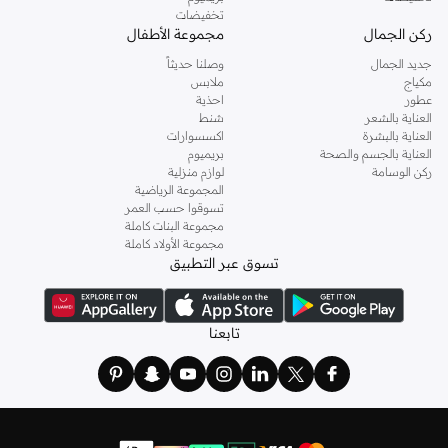
تخفيضات
ركن الجمال
مجموعة الأطفال
جديد الجمال
وصلنا حديثاً
مكياج
ملابس
عطور
احذية
العناية بالشعر
شنط
العناية بالبشرة
اكسسوارات
العناية بالجسم والصحة
بريميوم
ركن الوسامة
لوازم منزلية
المجموعة الرياضية
تسوقوا حسب العمر
مجموعة البنات كاملة
مجموعة الأولاد كاملة
تسوق عبر التطبيق
تابعنا