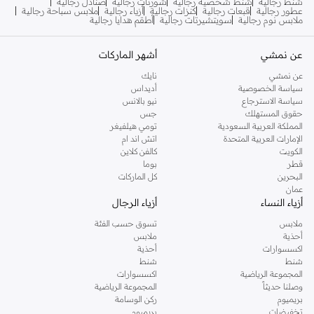
شنط رجالية
شنط شخصية رجالية
شورتات رجالية
صنادل رجالية
عطور رجالية
قبعات رجالية
كنزات رجالية
أزياء رجالية
ملابس سباحة رجالية
ملابس نوم رجالية
سويتشيرتات رجالية
أطقم هدايا رجالية
عن نمشي
أشهر الماركات
عن نمشي
نايك
سياسة الخصوصية
أديداس
سياسة الاسترجاع
نيو بالانس
حقوق المستهلك
جس
المملكة العربية السعودية
تومي هيلفيغر
الإمارات العربية المتحدة
اتش اند ام
الكويت
كالفن كلاين
قطر
بوما
البحرين
كل الماركات
عمان
أزياء النساء
أزياء الرجال
ملابس
تسوق حسب الفئة
أحذية
ملابس
اكسسوارات
أحذية
شنط
شنط
المجموعة الرياضية
اكسسوارات
وصلنا حديثاً
المجموعة الرياضية
بريميوم
ركن الوسامة
تخفيضات
بريميوم