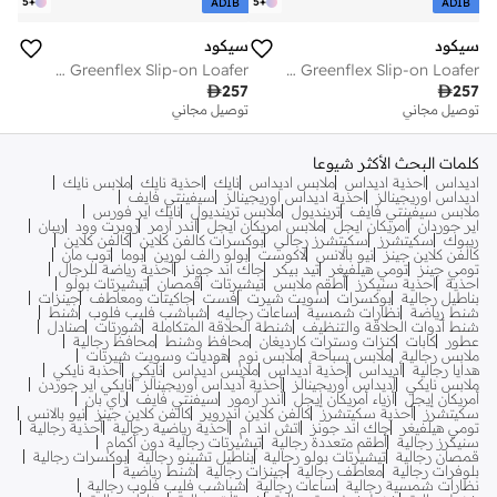
5
+
5
+
ADIB
ADIB
سيكود
سيكود
ALDO Greenflex Slip-on Loafer
ALDO Greenflex Slip-on Loafer

257

257
توصيل مجاني
توصيل مجاني
كلمات البحث الأكثر شيوعا
اديداس
احذية اديداس
ملابس اديداس
نايك
احذية نايك
ملابس نايك
اديداس اوريجينالز
احذية اديداس اوريجينالز
سيفينتي فايف
ملابس سيفينتي فايف
ترينديول
ملابس ترينديول
نايك اير فورس
اير جوردان
امريكان ايجل
ملابس امريكان ايجل
اندر ارمر
روبرت وود
ريبان
ريبوك
سكيتشرز
سكيتشرز رجالي
بوكسرات كالفن كلاين
كالفن كلاين
كالفن كلاين جينز
نيو بالانس
لاكوست
بولو رالف لورين
بوما
توب مان
تومي جينز
تومي هيلفيغر
تيد بيكر
جاك اند جونز
أحذية رياضة للرجال
احذية
احذية سنيكرز
أطقم ملابس
تيشيرتات
قمصان
تيشيرتات بولو
بناطيل رجالية
بوكسرات
سويت شيرت
فست
جاكيتات ومعاطف
جينزات
شنط رياضة
نظارات شمسية
ساعات رجاليه
شباشب فليب فلوب
شنط
شنط أدوات الحلاقة والتنظيف
شنطة الحلاقة المتكاملة
شورتات
صنادل
عطور
كابات
كنزات وسترات كارديغان
محافظ وشنط
محافظ رجالية
ملابس رجالية
ملابس سباحة
ملابس نوم
هوديات وسويت شيرتات
هدايا رجالية
أديداس
أحذية أديداس
ملابس أديداس
نايكي
أحذبة نايكي
ملابس نايكي
أديداس أوريجينالز
أحذية أديداس أوريجينالز
نايكي اير جوردن
أمريكان إيجل
أزياء أمريكان إيجل
أندر آرمور
سيفنتي فايف
راي بان
سكيتشرز
أحذية سكيتشرز
كالفن كلاين اندروير
كالفن كلاين جينز
نيو بالانس
تومي هيلفيغر
جاك اند جونز
اتش اند ام
أحذية رياضية رجالية
أحذية رجالية
سنيكرز رجالية
أطقم متعددة رجالية
تيشيرتات رجالية دون أكمام
قمصان رجالية
تيشيرتات بولو رجالية
بناطيل تشينو رجالية
بوكسرات رجالية
بلوفرات رجالية
معاطف رجالية
جينزات رجالية
شنط رياضية
نظارات شمسية رجالية
ساعات رجالية
شباشب فليب فلوب رجالية