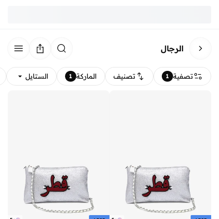
الرجال
تصفية
تصنيف
الماركة
الستايل
1
1