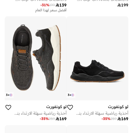

139

199
-
31
%
199
أفضل سعر لهذا العام
3
+
3
+
لو كونفورت
لو كونفورت
أحذية رياضية سهلة الارتداء بنقوش
أحذية رياضية سهلة الارتداء بنقوش

169

169
-
35
%
259
-
35
%
259