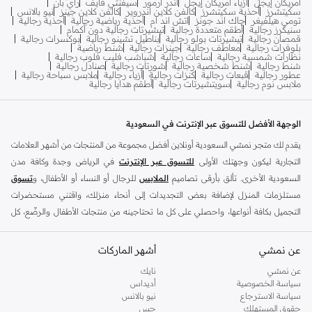
أمريكان إيجل
أزياء أمريكان إيجل
أندر آرمور
سيفنتي فايف
راي بان
سكيتشرز
أحذية سكيتشرز
كالفن كلاين اندروير
كالفن كلاين جينز
نيو بالانس
تومي هيلفيغر
جاك اند جونز
اتش اند ام
أحذية رياضية رجالية
أحذية رجالية
سنيكرز رجالية
أطقم متعددة رجالية
تيشيرتات رجالية دون أكمام
قمصان رجالية
تيشيرتات بولو رجالية
بناطيل تشينو رجالية
بوكسرات رجالية
بلوفرات رجالية
معاطف رجالية
جينزات رجالية
شنط رياضية
نظارات شمسية رجالية
ساعات رجالية
شباشب فليب فلوب رجالية
شنط رجالية
شنط شخصية رجالية
شورتات رجالية
صنادل رجالية
عطور رجالية
قبعات رجالية
كنزات رجالية
أزياء رجالية
ملابس سباحة رجالية
ملابس نوم رجالية
سويتشيرتات رجالية
أطقم هدايا رجالية
الوجهة الأفضل للتسوق عبر الإنترنت في السعودية
يقدم لك متجر نمشي السعودية أونلاين أفضل مجموعة من المنتجات من أشهر العلامات
التجارية ليكون وجهتك الأولى
للتسوق عبر الإنترنت
في الرياض وجدة وكافة مدن
السعودية الأخرى. تألق بأرقى تصاميم
الملابس
للرجال أو النساء أو الأطفال، و
تسوق
مستلزمات المنزل لإضافة بعض التجديدات إلى أنحاء منزلك، واقتني مستحضرات
التجميل بكافة أنواعها، واحصلي على كل ما تحتاجينه من منتجات الأطفال والرضّع، كل
ذلك وأكثر في مكان واحد.
عن نمشي
أفضل العلامات التجارية في السعودية
أشهر الماركات
يضم متجر نمشي السعودية أونلاين مجموعة ضخمة من المنتجات من أفضل العلامات
عن نمشي
نايك
سياسة الخصوصية
أديداس
التجارية، بداية من الأزياء وحتى مستلزمات المنزل. ستجد لدينا كل ما ترغب به من
سياسة الاسترجاع
نيو بالانس
الملابس والأحذية والإكسسوارات وكافة احتياجاتك الأخرى من علامات رائدة مثل:
حقوق المستهلك
جس