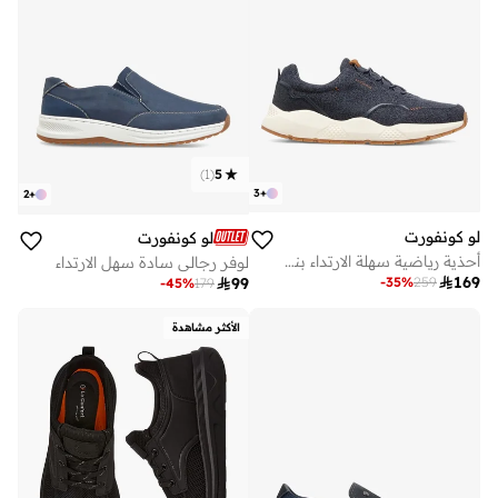
)
1
(
5
3
+
2
+
لو كونفورت
لو كونفورت
أحذية رياضية سهلة الارتداء بنقوش
لوفر رجالي سادة سهل الارتداء

169
-
35
%
259

99
-
45
%
179
الأكثر مشاهدة