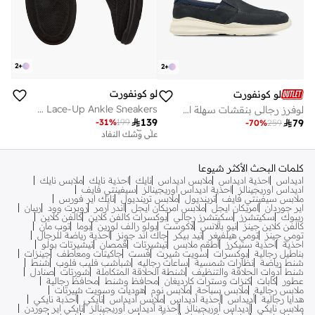
2
+
2
+
لو كونفورت
لو كونفورت
Men Lace-Up Ankle Sneakers
لوفرز رجالي بنقشات سهلة الارتداء
أفضل سعر لهذا العام

139
تم بيع أكثر من 10 مؤخرا
-
31
%
199

79
-
70
%
259
على وشك النفاد
أفضل سعر لهذا العام
تم بيع أكثر من 10 مؤخرا
على وشك النفاد
كلمات البحث الأكثر شيوعا
اديداس
احذية اديداس
ملابس اديداس
نايك
احذية نايك
ملابس نايك
اديداس اوريجينالز
احذية اديداس اوريجينالز
سيفينتي فايف
ملابس سيفينتي فايف
ترينديول
ملابس ترينديول
نايك اير فورس
اير جوردان
امريكان ايجل
ملابس امريكان ايجل
اندر ارمر
روبرت وود
ريبان
ريبوك
سكيتشرز
سكيتشرز رجالي
بوكسرات كالفن كلاين
كالفن كلاين
كالفن كلاين جينز
نيو بالانس
لاكوست
بولو رالف لورين
بوما
توب مان
تومي جينز
تومي هيلفيغر
تيد بيكر
جاك اند جونز
أحذية رياضة للرجال
احذية
احذية سنيكرز
أطقم ملابس
تيشيرتات
قمصان
تيشيرتات بولو
بناطيل رجالية
بوكسرات
سويت شيرت
فست
جاكيتات ومعاطف
جينزات
شنط رياضة
نظارات شمسية
ساعات رجاليه
شباشب فليب فلوب
شنط
شنط أدوات الحلاقة والتنظيف
شنطة الحلاقة المتكاملة
شورتات
صنادل
عطور
كابات
كنزات وسترات كارديغان
محافظ وشنط
محافظ رجالية
ملابس رجالية
ملابس سباحة
ملابس نوم
هوديات وسويت شيرتات
هدايا رجالية
أديداس
أحذية أديداس
ملابس أديداس
نايكي
أحذبة نايكي
ملابس نايكي
أديداس أوريجينالز
أحذية أديداس أوريجينالز
نايكي اير جوردن