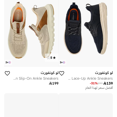
)
1
(
5
2
+
2
+
لو كونفورت
لو كونفورت
Men Slip-On Ankle Sneakers
Men Lace-Up Ankle Sneakers

199

139
-
31
%
199
أفضل سعر لهذا العام