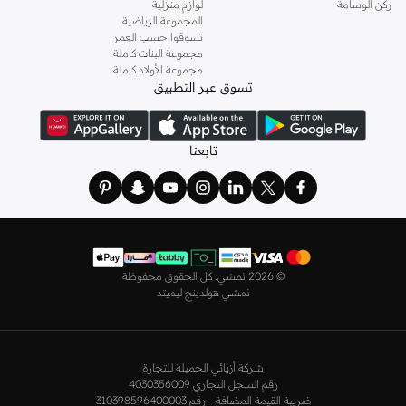
وباستايلات كاجوال أو رسمية. لدينا خيارات متعددة من علامات رائدة مثل
جولدن ابل
ركن الوسامة
لوازم منزلية
المجموعة الرياضية
و
ليتشي
و
نيشات لينين
و
فيمي9
وغيرهم.
تسوقوا حسب العمر
كما لدينا كل ما يتعلق ب
اللانجري
! اختاري من مجموعتنا قطعًا أنثوية مثل
الكورسيه
أو
مجموعة البنات كاملة
مجموعة الأولاد كاملة
أطقم من
لا سينزا
، أو اقتني العبوات الاقتصادية التي تحتوي على كافة القطع الأساسية.
تسوق عبر التطبيق
ولدينا أيضًا
ملابس نوم نسائية
مريحة، بما في ذلك قمصان النوم والبيجامات من علامات
مثل
نعومي
وغيرها.
استعدي لأجواء الصيف مع مجموعتنا من ملابس السباحة التي تضم كل ما تحتاجينه،
تابعنا
بداية من
بيكيني
القطعتين بجميع المقاسات وحتى المايوهات ذات القطعة الواحدة وكافة
مستلزمات الشاطئ أو المسبح.
تسوق أزياء رجالية بتصاميم راقية في السعودية
تألق بأفضل إطلالة مع مجموعة متكاملة من الملابس الرجالية. ستجد لدينا كل ما تحتاجه
من علامات رائدة مثل
تمبرلاند
و
لاكوست
و
غانت
و
جيوردانو
وغيرها، لتكون دائمًا في أبهى
©
2026 نمشي. كل الحقوق محفوظة
صورة سواء كنت متوجهاً إلى عملك أو تقضي عطلة نهاية الأسبوع برفقة أصدقائك
نمشي هولدينج ليميتد
وعائلتك.
ستجد لدينا في مجموعة التيشيرتات والقمصان كل ما تحتاجه مع مجموعة متنوعة من
التصاميم. جدّد إطلالتك وتسوق
قمصان بولو
بالألوان التي تفضلها، وكن متألقًا في عملك
شركة أزيائي الجميلة للتجارة
وفي نزهاتك مع أصدقائك. واطلع على الكنزات والهوديز و
البليزرات
بتصاميم ومقاسات
رقم السجل التجاري 4030356009
وألوان متعددة لتكون بكامل أناقتك في كافة المناسبات.
ضريبة القيمة المضافة - رقم 310398596400003