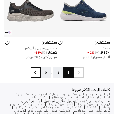
4
+
سكيتشرز
سكيتشرز
باوندر .
حذاء بوبس بي فليكس

162

174
-
55
%
358
-
42
%
299
أفضل سعر لهذا العام
تم بيع أكثر من 50 مؤخرا
6
...
2
1
كلمات البحث الأكثر شيوعا
اديداس
احذية اديداس
ملابس اديداس
نايك
احذية نايك
ملابس نايك
اديداس اوريجينالز
احذية اديداس اوريجينالز
سيفينتي فايف
ملابس سيفينتي فايف
ترينديول
ملابس ترينديول
نايك اير فورس
اير جوردان
امريكان ايجل
ملابس امريكان ايجل
اندر ارمر
روبرت وود
ريبان
ريبوك
سكيتشرز
سكيتشرز رجالي
بوكسرات كالفن كلاين
كالفن كلاين
كالفن كلاين جينز
نيو بالانس
لاكوست
بولو رالف لورين
بوما
توب مان
تومي جينز
تومي هيلفيغر
تيد بيكر
جاك اند جونز
أحذية رياضة للرجال