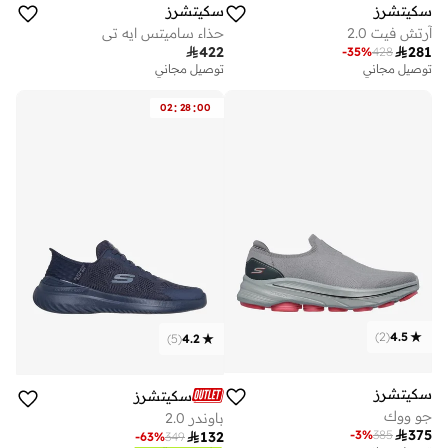
سكيتشرز
سكيتشرز
آرتش فيت 2.0
حذاء ساميتس ايه تي

422

281
-
35
%
428
توصيل مجاني
توصيل مجاني
:
:
02
28
00
)
2
(
4.5
)
5
(
4.2
سكيتشرز
سكيتشرز
جو ووك
باوندر 2.0

375
-
3
%
385

132
-
63
%
349