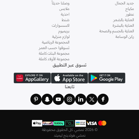
جديد الجمال
وصلنا حديثاً
اطلعي على تشكيلة متكاملة من
الكنزات
والبلوزات والقمصان والتيشيرتات، من أفضل
مكياج
ملابس
الماركات مثل أويشو و
كارين ميلين
و
مانجو
و
ريس
وتألقي في عطلة نهاية الأسبوع وأثناء
عطور
احذية
ذهابك إلى العمل وفي السهرات والمناسبات المتنوعة.
العناية بالشعر
شنط
العناية بالبشرة
اكسسوارات
اختاري
فساتين
أنيقة بتصاميم عصرية تناسب ذوقك، بقصّات طويلة أو قصيرة،
العناية بالجسم والصحة
بريميوم
وباستايلات كاجوال أو رسمية. لدينا خيارات متعددة من علامات رائدة مثل
جولدن ابل
ركن الوسامة
لوازم منزلية
المجموعة الرياضية
و
ليتشي
و
نيشات لينين
و
فيمي9
وغيرهم.
تسوقوا حسب العمر
كما لدينا كل ما يتعلق ب
اللانجري
! اختاري من مجموعتنا قطعًا أنثوية مثل
الكورسيه
أو
مجموعة البنات كاملة
مجموعة الأولاد كاملة
أطقم من
لا سينزا
، أو اقتني العبوات الاقتصادية التي تحتوي على كافة القطع الأساسية.
تسوق عبر التطبيق
ولدينا أيضًا
ملابس نوم نسائية
مريحة، بما في ذلك قمصان النوم والبيجامات من علامات
مثل
نعومي
وغيرها.
استعدي لأجواء الصيف مع مجموعتنا من ملابس السباحة التي تضم كل ما تحتاجينه،
تابعنا
بداية من
بيكيني
القطعتين بجميع المقاسات وحتى المايوهات ذات القطعة الواحدة وكافة
مستلزمات الشاطئ أو المسبح.
تسوق أزياء رجالية بتصاميم راقية في السعودية
تألق بأفضل إطلالة مع مجموعة متكاملة من الملابس الرجالية. ستجد لدينا كل ما تحتاجه
من علامات رائدة مثل
تمبرلاند
و
لاكوست
و
غانت
و
جيوردانو
وغيرها، لتكون دائمًا في أبهى
©
2026 نمشي. كل الحقوق محفوظة
صورة سواء كنت متوجهاً إلى عملك أو تقضي عطلة نهاية الأسبوع برفقة أصدقائك
نمشي هولدينج ليميتد