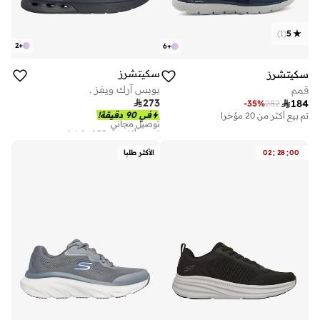
)
1
(
5
2
+
6
+
سكيتشرز
سكيتشرز
بوبس آرك ويفز .
قمم

273

184
-
35
%
282
توصيل مجاني
في 90 دقيقة!
تم بيع أكثر من 20 مؤخرا
تم بيع أكثر من 100 مؤخرا
توصيل مجاني
تم بيع أكثر من 100 مؤخرا
:
:
00
28
02
الأكثر طلبا