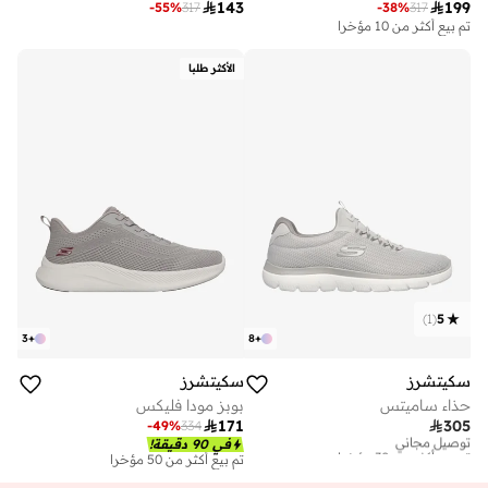

143

199
-
55
%
317
-
38
%
317
تم بيع أكثر من 10 مؤخرا
الأكثر طلبا
)
1
(
5
3
+
8
+
سكيتشرز
سكيتشرز
حذاء ساميتس
بوبز مودا فليكس

171

305
-
49
%
334
توصيل مجاني
تم بيع أكثر من 30 مؤخرا
في 90 دقيقة!
تم بيع أكثر من 50 مؤخرا
توصيل مجاني
تم بيع أكثر من 30 مؤخرا