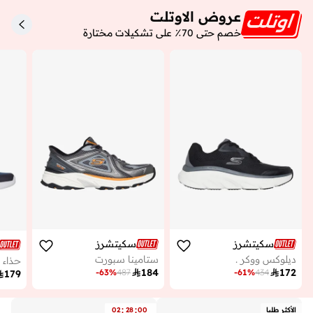
عروض الاوتلت
خصم حتى 70٪ على تشكيلات مختارة
سكيتشرز
سكيتشرز
ديلوكس ووكر .
ستامينا سبورت
حذاء با

184

172
-
63
%
487
-
61
%
434

179
:
:
الأكثر طلبا
00
28
02