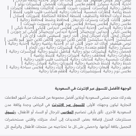
احذية
احذية سنيكرز
أطقم ملابس
تيشيرتات
قمصان
تيشيرتات بولو
بناطيل رجالية
بوكسرات
سويت شيرت
فست
جاكيتات ومعاطف
جينزات
شنط رياضة
نظارات شمسية
ساعات رجاليه
شباشب فليب فلوب
شنط
شنط أدوات الحلاقة والتنظيف
شنطة الحلاقة المتكاملة
شورتات
صنادل
عطور
كابات
كنزات وسترات كارديغان
محافظ وشنط
محافظ رجالية
ملابس رجالية
ملابس سباحة
ملابس نوم
هوديات وسويت شيرتات
هدايا رجالية
أديداس
أحذية أديداس
ملابس أديداس
نايكي
أحذبة نايكي
ملابس نايكي
أديداس أوريجينالز
أحذية أديداس أوريجينالز
نايكي اير جوردن
أمريكان إيجل
أزياء أمريكان إيجل
أندر آرمور
سيفنتي فايف
راي بان
سكيتشرز
أحذية سكيتشرز
كالفن كلاين اندروير
كالفن كلاين جينز
نيو بالانس
تومي هيلفيغر
جاك اند جونز
اتش اند ام
أحذية رياضية رجالية
أحذية رجالية
سنيكرز رجالية
أطقم متعددة رجالية
تيشيرتات رجالية دون أكمام
قمصان رجالية
تيشيرتات بولو رجالية
بناطيل تشينو رجالية
بوكسرات رجالية
بلوفرات رجالية
معاطف رجالية
جينزات رجالية
شنط رياضية
نظارات شمسية رجالية
ساعات رجالية
شباشب فليب فلوب رجالية
شنط رجالية
شنط شخصية رجالية
شورتات رجالية
صنادل رجالية
عطور رجالية
قبعات رجالية
كنزات رجالية
أزياء رجالية
ملابس سباحة رجالية
ملابس نوم رجالية
سويتشيرتات رجالية
أطقم هدايا رجالية
الوجهة الأفضل للتسوق عبر الإنترنت في السعودية
يقدم لك متجر نمشي السعودية أونلاين أفضل مجموعة من المنتجات من أشهر العلامات
التجارية ليكون وجهتك الأولى
للتسوق عبر الإنترنت
في الرياض وجدة وكافة مدن
السعودية الأخرى. تألق بأرقى تصاميم
الملابس
للرجال أو النساء أو الأطفال، و
تسوق
مستلزمات المنزل لإضافة بعض التجديدات إلى أنحاء منزلك، واقتني مستحضرات
التجميل بكافة أنواعها، واحصلي على كل ما تحتاجينه من منتجات الأطفال والرضّع، كل
ذلك وأكثر في مكان واحد.