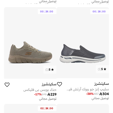
تم بيع أكثر من 10 مؤخرا
تم بيع أكثر من 10 مؤخرا
توصيل مجاني
توصيل مجاني
تم بيع أكثر من 10 مؤخرا
تم بيع أكثر من 10 مؤخرا
:
:
:
:
00
28
00
00
28
00
)
1
(
5
)
1
(
5
سكيتشرز
سكيتشرز
سليپ إنز جو ووك آرتش فيت - بدون استخدام اليدين
حذاء بوبس بي فليكس

304
-
38
%
487

229
-
17
%
275
توصيل مجاني
توصيل مجاني
:
:
02
28
00