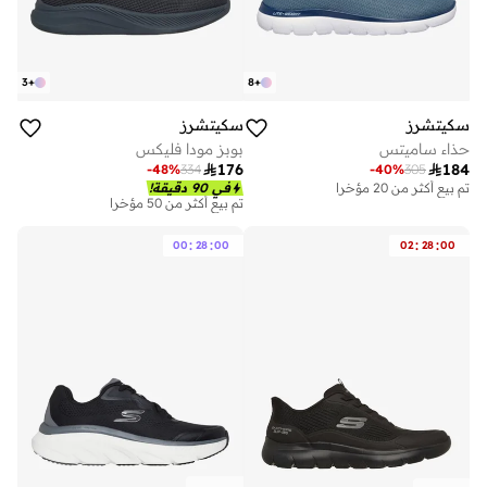
3
+
8
+
سكيتشرز
سكيتشرز
حذاء ساميتس
بوبز مودا فليكس

176

184
-
48
%
334
-
40
%
305
تم بيع أكثر من 20 مؤخرا
في 90 دقيقة!
تم بيع أكثر من 50 مؤخرا
:
:
:
:
00
28
00
02
28
00