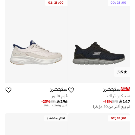
:
:
:
:
02
28
00
00
28
00
)
3
(
5
سكيتشرز
سكيتشرز
سنيكرز تراك
فوم فابور

296

147
-
23
%
381
-
48
%
278
تم بيع أكثر من 20 مؤخرا
توصيل مجاني
تم بيع أكثر من 10 مؤخرا
على وشك النفاد
:
:
00
28
02
الأكثر مشاهدة
توصيل مجاني
تم بيع أكثر من 10 مؤخرا
على وشك النفاد