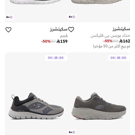
4
+
4
+
سكيتشرز
سكيتشرز
حذاء بوبس بي فليكس
قمم

162
-
55
%
358

159
-
50
%
317
تم بيع أكثر من 50 مؤخرا
:
:
:
:
00
28
00
00
28
00
4
+