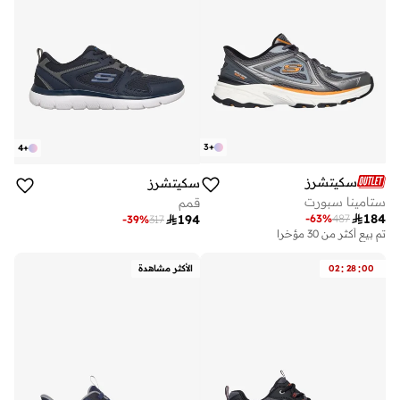
3
+
4
+
سكيتشرز
سكيتشرز
ستامينا سبورت
قمم

184
-
63
%
487

194
-
39
%
317
تم بيع أكثر من 30 مؤخرا
:
:
00
28
02
الأكثر مشاهدة