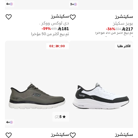
4
+
3
+
سكيتشرز
سكيتشرز
دي لوكس ووكر .
بوبز سكيلز

181
-
59
%
435

217
-
36
%
334
تم بيع أكثر من 50 مؤخرا
أفضل سعر خلال آخر 30 يوم
توصيل مجاني
تم بيع أكثر من 20 مؤخرا
:
:
الأكثر طلبا
00
28
02
أفضل سعر خلال آخر 30 يوم
توصيل مجاني
تم بيع أكثر من 20 مؤخرا
)
2
(
5
4
+
سكيتشرز
سكيتشرز