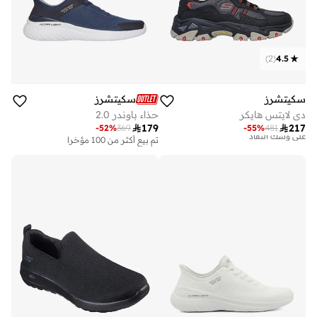
)
2
(
4.5
سكيتشرز
سكيتشرز
دي لايتس هايكر
حذاء باوندر 2.0

179

217
-
52
%
369
-
55
%
481
توصيل مجاني
تم بيع أكثر من 100 مؤخرا
تم بيع أكثر من 10 مؤخرا
على وشك النفاد
توصيل مجاني
تم بيع أكثر من 10 مؤخرا
على وشك النفاد