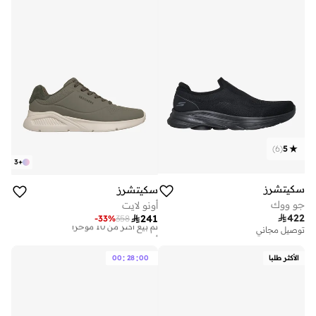
)
6
(
5
3
+
سكيتشرز
سكيتشرز
جو ووك
أونو لايت

422

241
-
33
%
358
توصيل مجاني
أفضل سعر لهذا العام
توصيل مجاني
تم بيع أكثر من 10 مؤخرا
:
:
الأكثر طلبا
00
28
00
أفضل سعر لهذا العام
توصيل مجاني
تم بيع أكثر من 10 مؤخرا