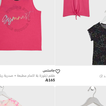
جاستس
طقم (بلوزة بلا اكمام مطبعة + صدرية ري
2)

165