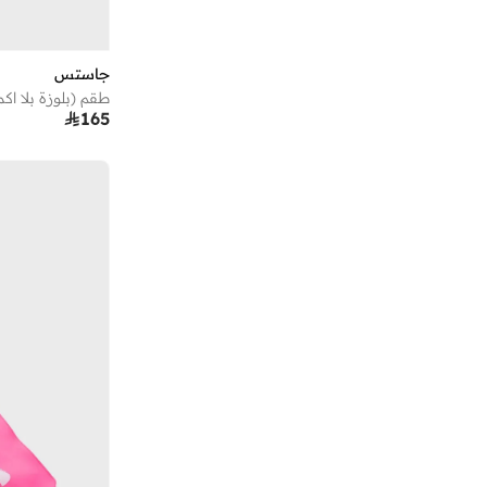
جاستس
طقم (بلوزة بلا اك

165