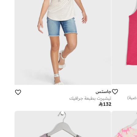
جاستس
اضية)
تيشيرت بطبعة جرافيك

132