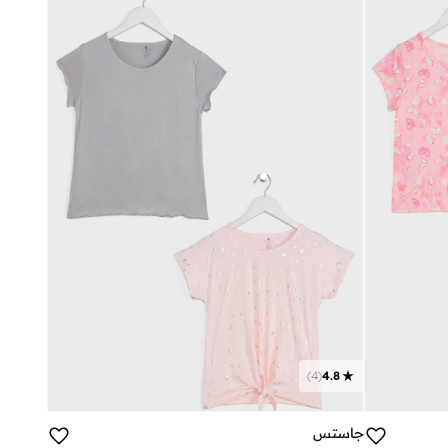
)
4
(
4.8
جاستس