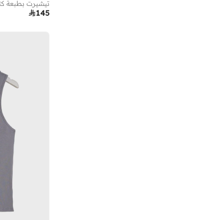
تيشيرت بطبعة كتا

145