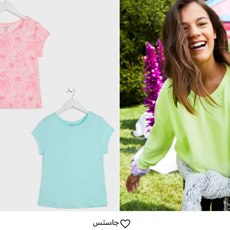
جاستس