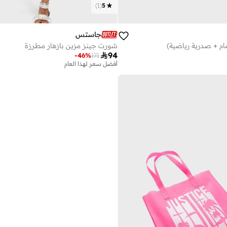
)
1
(
5
جاستس
مام + صدرية رياضية)
شورت جينز مزين بازهار مطرزة

94
-
46
%
171
أفضل سعر لهذا العام