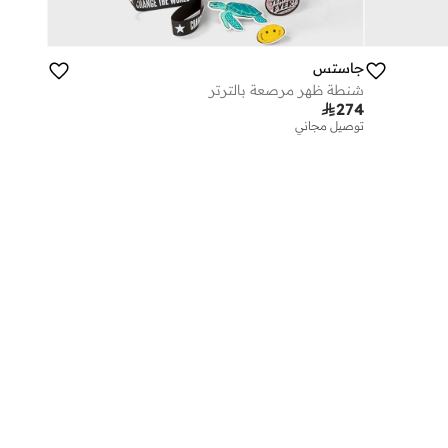
جاستس
شنطة ظهر مرصعة بالترتر

274
توصيل مجاني