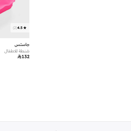
)
2
(
4.5
جاستس
شنطة للاطفال

132