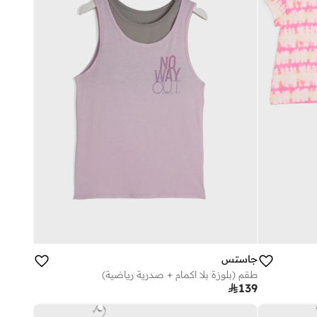
جاستس
طقم (بلوزة بلا اكمام + صدرية رياضية)

139