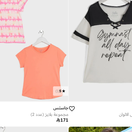
)
1
(
5
جاستس
لالوان
مجموعة بلايز (عدد 2)

171