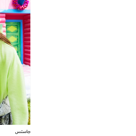
جاستس