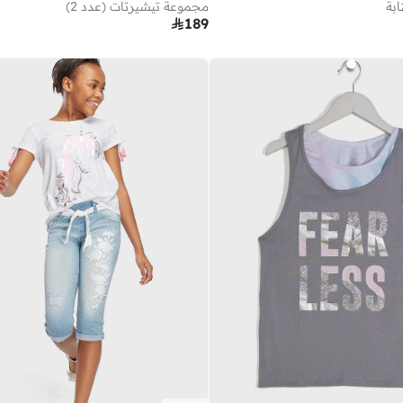
بة
مجموعة تيشيرتات (عدد 2)

189