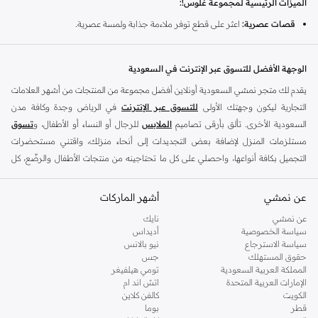
الميزات الرئيسية لمجموعة غلوس!:
قصات عصرية:
اعثر على قطع توفر ملاءمة جذابة ولمسة عصرية.
قطع متعددة الاستخدامات:
ادمج قطع غلوس! بسهولة في خزانتك الحالية
للحصول على إمكانيات تنسيق لا حصر لها.
الوجهة الأفضل للتسوق عبر الإنترنت في السعودية
حرفية عالية الجودة:
استمتع بأقمشة متينة واهتمام بالتفاصيل في كل قطعة
يقدم لك متجر نمشي السعودية أونلاين أفضل مجموعة من المنتجات من أشهر العلامات
ملابس.
التجارية ليكون وجهتك الأولى
للتسوق عبر الإنترنت
في الرياض وجدة وكافة مدن
تصاميم مواكبة للموضة:
ابق في طليعة اتجاهات الموضة مع أساليب مستوحاة من
السعودية الأخرى. تألق بأرقى تصاميم
الملابس
للرجال أو النساء أو الأطفال، و
تسوق
أحدث الصيحات العالمية.
مستلزمات المنزل لإضافة بعض التجديدات إلى أنحاء منزلك، واقتني مستحضرات
التجميل بكافة أنواعها، واحصلي على كل ما تحتاجينه من منتجات الأطفال والرضّع، كل
تسوق تشكيلة غلوس!:
ذلك وأكثر في مكان واحد.
من البلوزات الأنيقة والبناطيل الأساسية إلى الفساتين المميزة والملابس الخارجية، تضم
عن نمشي
أفضل العلامات التجارية في السعودية
أشهر الماركات
مجموعة غلوس! شيئًا لكل مناسبة. ابنِ إطلالتك المثالية مع قطع منفصلة متعددة
الاستخدامات أو اختر زيًا كاملاً يعبر عن أسلوبك الشخصي. تسوق الآن واعتمد جمالية
يضم متجر نمشي السعودية أونلاين مجموعة ضخمة من المنتجات من أفضل العلامات
عن نمشي
نايك
سياسة الخصوصية
أديداس
جديدة وعصرية.
التجارية، بداية من الأزياء وحتى مستلزمات المنزل. ستجد لدينا كل ما ترغب به من
سياسة الاسترجاع
نيو بالانس
الملابس والأحذية والإكسسوارات وكافة احتياجاتك الأخرى من علامات رائدة مثل:
لماذا تختار غلوس!؟
حقوق المستهلك
جس
ديفاكتو
، و
ديزل
، و
بيير كاردان
، و
تومي هيلفيغر
، و
ريفر ايلاند
، و
جوكي
، و
لي كوبر
،
المملكة العربية السعودية
تومي هيلفيغر
غلوس! مرادف للأسلوب والجودة المتاحين. يمكنك الوثوق بالعلامة التجارية لتقديم قطع
الإمارات العربية المتحدة
اتش اند ام
و
مايكل كورس
، و
بيفرلي هيلز بولو كلوب
، و
أمريكان إيجل
، و
كالفن كلاين
، و
بولو رالف
عصرية أنيقة وعملية في آن واحد. عزز خزانة ملابسك بقطع تقدم قيمة رائعة وجاذبية
الكويت
كالفن كلاين
لورين
، و
دكني
وغيرهم الكثير.
قطر
بوما
دائمة.