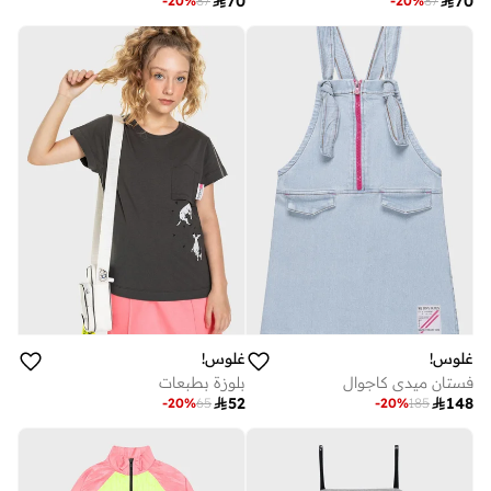

70

70
-
20
%
87
-
20
%
87
غلوس!
غلوس!
فستان ميدي كاجوال
بلوزة بطبعات

52

148
-
20
%
65
-
20
%
185