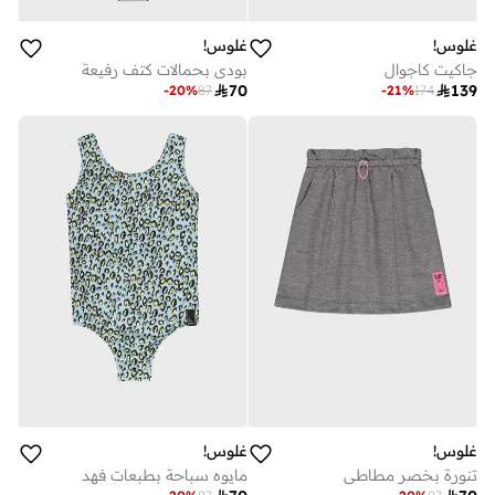
غلوس!
غلوس!
بودي بحمالات كتف رفيعة
جاكيت كاجوال

70

139
-
20
%
87
-
21
%
174
غلوس!
غلوس!
تنورة بخصر مطاطي
مايوه سباحة بطبعات فهد