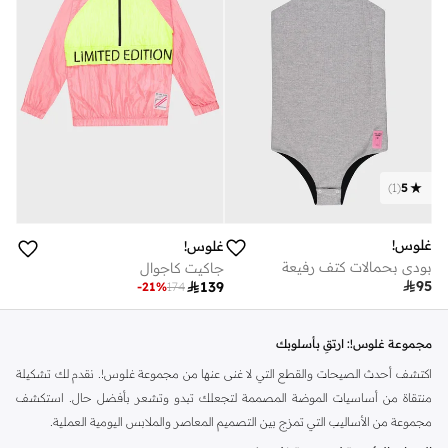
)
1
(
5
غلوس!
غلوس!
بودي بحمالات كتف رفيعة
جاكيت كاجوال

95

139
-
21
%
174
مجموعة غلوس!: ارتقِ بأسلوبك
اكتشف أحدث الصيحات والقطع التي لا غنى عنها من مجموعة غلوس!. نقدم لك تشكيلة
منتقاة من أساسيات الموضة المصممة لتجعلك تبدو وتشعر بأفضل حال. استكشف
مجموعة من الأساليب التي تمزج بين التصميم المعاصر والملابس اليومية العملية.