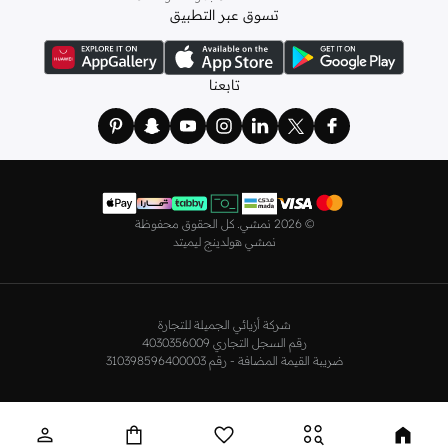
تسوق عبر التطبيق
ولدينا أيضًا
ملابس نوم نسائية
مريحة، بما في ذلك قمصان النوم والبيجامات من علامات
مثل
نعومي
وغيرها.
استعدي لأجواء الصيف مع مجموعتنا من ملابس السباحة التي تضم كل ما تحتاجينه،
تابعنا
بداية من
بيكيني
القطعتين بجميع المقاسات وحتى المايوهات ذات القطعة الواحدة وكافة
مستلزمات الشاطئ أو المسبح.
تسوق أزياء رجالية بتصاميم راقية في السعودية
تألق بأفضل إطلالة مع مجموعة متكاملة من الملابس الرجالية. ستجد لدينا كل ما تحتاجه
من علامات رائدة مثل
تمبرلاند
و
لاكوست
و
غانت
و
جيوردانو
وغيرها، لتكون دائمًا في أبهى
©
2026 نمشي. كل الحقوق محفوظة
صورة سواء كنت متوجهاً إلى عملك أو تقضي عطلة نهاية الأسبوع برفقة أصدقائك
نمشي هولدينج ليميتد
وعائلتك.
ستجد لدينا في مجموعة التيشيرتات والقمصان كل ما تحتاجه مع مجموعة متنوعة من
التصاميم. جدّد إطلالتك وتسوق
قمصان بولو
بالألوان التي تفضلها، وكن متألقًا في عملك
شركة أزيائي الجميلة للتجارة
وفي نزهاتك مع أصدقائك. واطلع على الكنزات والهوديز و
البليزرات
بتصاميم ومقاسات
رقم السجل التجاري 4030356009
وألوان متعددة لتكون بكامل أناقتك في كافة المناسبات.
ضريبة القيمة المضافة - رقم 310398596400003
اختر ما يناسبك من تشكيلتنا الواسعة من
الجينزات
بجميع الألوان والمقاسات. ونسّقها
مع قمصان عصرية لإطلالة أنيقة أو ارتدِها مع تيشيرت وحذاء رياضي لمظهر رائع مواكب
للموضة.