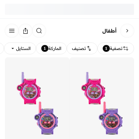
أطفال
تصفية
تصنيف
الماركة
الستايل
1
1