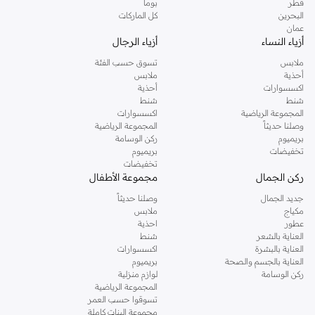
قطر
بوما
البحرين
كل الماركات
عمان
أزياء النساء
أزياء الرجال
ملابس
تسوق حسب الفئة
أحذية
ملابس
اكسسوارات
أحذية
شنط
شنط
المجموعة الرياضية
اكسسوارات
وصلنا حديثاً
المجموعة الرياضية
بريميوم
ركن الوسامة
تخفيضات
بريميوم
تخفيضات
ركن الجمال
مجموعة الأطفال
جديد الجمال
وصلنا حديثاً
مكياج
ملابس
عطور
احذية
العناية بالشعر
شنط
العناية بالبشرة
اكسسوارات
العناية بالجسم والصحة
بريميوم
ركن الوسامة
لوازم منزلية
المجموعة الرياضية
تسوقوا حسب العمر
مجموعة البنات كاملة