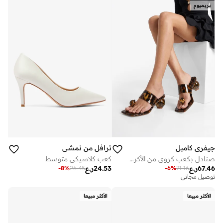
بريميوم
جيفري كامبل
ترافل من نمشي
صنادل بكعب كروي من الأكريليك
كعب كلاسيكي متوسط
67.46
ر.ع
24.53
ر.ع
-
8
%
26.45
-
6
%
71.16
توصيل مجاني
الأكثر مبيعا
الأكثر مبيعا