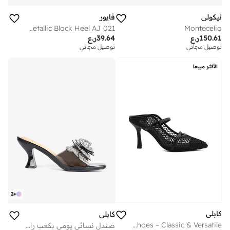
نيكولي
فايور
Stylish Ornate Metallic Block Heel AJ 021
Montecelio
150.61
ر.ع
39.64
ر.ع
توصيل مجاني
توصيل مجاني
الأكثر مبيعا
2
+
كابلي
كابلي
Heel Shoes – Classic & Versatile
صندل نسائي يومي بكعب راقي للأناقة المستدامة