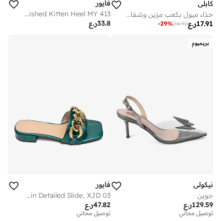
فايور
كابلي
Crystal-Embellished Kitten Heel MY 413
حذاء ميول بكعب مزين وشفاف
33.8
ر.ع
17.91
ر.ع
-
29
%
24.92
بريميوم
نيكولي
فايور
جوين
Chain Detailed Slide, XJD 03
129.59
ر.ع
47.82
ر.ع
توصيل مجاني
توصيل مجاني