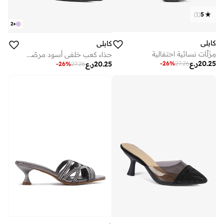
)
1
(
5
2
+
كابلي
كابلي
مِزَلّات نسائية احتفالية
حذاء كعب خلفي أسود مرصّع بالكريستال
20.25
ر.ع
-
26
%
27.26
20.25
ر.ع
-
26
%
27.26