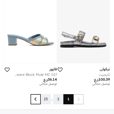
نيكولي
فايور
تايجيت
Mosaic-Weave Block Mule MC 017
100.39
ر.ع
36.14
ر.ع
توصيل مجاني
توصيل مجاني
23
...
2
1