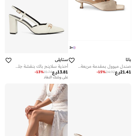
2
+
باتا
ستايلي
صندل ميوول بمقدمة مربعة وكعب متوسط
أحذية سلاينج باك بنقشة جلد التمساح
21.41
ر.ع
13.81
ر.ع
-
13
%
15.74
-
15
%
24.92
على وشك النفاد