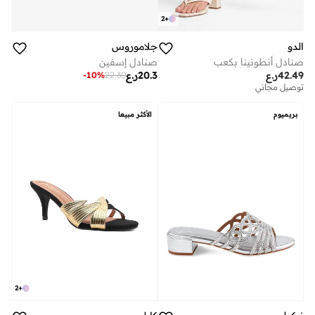
2
+
الدو
جلاموروس
صنادل أنطونينا بكعب
صنادل إسفين
42.49
ر.ع
20.3
ر.ع
-
10
%
22.30
توصيل مجاني
بريميوم
الأكثر مبيعا
2
+