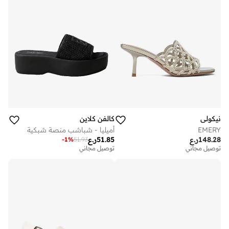
نيكولي
كالفن كلاين
EMERY
أميليا - شباشب منصة شبكية
148.28
ر.ع
51.85
ر.ع
-
1
%
51.93
توصيل مجاني
توصيل مجاني