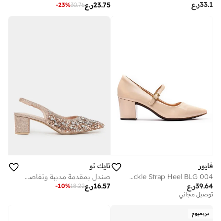
33.1
ر.ع
23.75
ر.ع
-
23
%
30.76
فايور
تايك تو
Glossy Buckle Strap Heel BLG 004
صندل بمقدمة مدببة وتفاصيل جليتر
39.64
ر.ع
16.57
ر.ع
-
10
%
18.22
توصيل مجاني
بريميوم