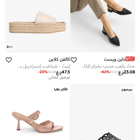
2
+
ناين ويست
كالفن كلاين
حذاء بكعب مدبب بحزام للكاحل
إبيث - شباشب إسبرادريل بمنصة
23.08
ر.ع
47.5
ر.ع
-
23
%
61.38
-
42
%
39.19
توصيل مجاني
بريميوم
الأكثر طلبا