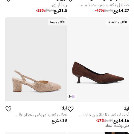
صنادل بكعب متوسط بلمسة فضية
رينا آر إي
14.27
ر.ع
21.3
ر.ع
-
29
%
29.74
-
47
%
26.45
الأكثر مشاهدة
الأكثر مبيعا
2
+
ايلا
ايلا
حذاء بكعب عريض بحزام خلفي
أحذية بكعب قطة من جلد الغزال
17.18
ر.ع
14.16
ر.ع
-
17
%
16.89
على وشك النفاد