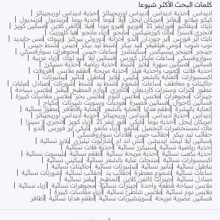
كلمات البحث الأكثر شيوعا
اديداس
احذية اديداس
اديداس اوريجينالز
احذية اديداس اوريجينالز
كيكو ميلانو
إيفانز
امريكان ايجل
ايلا
بوما
احذية بوما
ترينديول
ترينديول
نايك
ديفاكتو
فورايفر 21
فوريو
فيرو مودا
فيلا
كالفن كلاين
فساتين كويز
لانجري لاسنزا
ماك كوزمتيكس
مانجو
ازياء مانجو
هيا كلوزيت
نايك اير فورس
اير جوردان
الدو
خزانة
دوروثي بيركنز
ريبوك
مس جايديد
توب شوب
تومي هيلفيغر
تيد بيكر
شنط تيد بيكر
جيس
شنط جيس
جينجر
جينجر بيسيكس
سكيتشرز
ساعات جيس
مجوهرات سوارفسكي
سواروفسكي
ساعات مايكل كورس
فساتين ايلا
نيو لوك
أزياء عربية
فساتين
فساتين سهرة
بلايز
شنط
احذية رياضة
احذية سنيكرز
احذية فلات
كعوب واحذية هيلز
احذية مريحة
اطقم ملابس
افرولات
اكسسوارات
العناية بالشعر
بكيني
بلايز
بناطيل
تنانير
تيشيرتات
جاكيتات و معاطف
ساعات
شموع
شنط يد
شنط
شورتات
صنادل
عبايات
عطور
كنزات وسترات كارديغان
لانجري
لوازم المطبخ
ليقنز
ملابس سباحة
جينزات
مجوهرات
ملابس
ملابس النوم
ملابس بحر
ملابس مقاسات كبيرة
فساتين كاجوال
فساتين قصيرة
هوديات وسويت شيرتات
مكياج
العناية بالبشرة
أطقم هدايا
العناية بالشعر
العناية بالأظافر
عطور نسائية
أديداس
أحذية أديداس
أديداس أوريجينالز
أحذية أديداس أوريجينالز
أمريكان إيجل
أحذية بوما
نايكي
فور إيفر 21
أزياء كويز
لانجري لا سينزا
ماك لمستحضرات التجميل
مانغو
أزياء مانغو
نايكي اير فورس
ألدو
حقائب تيد بيكر
حقائب جيس
قلادات سواروفسكي
فساتين ايلا ليمتد ايديشن
اتش اند ام
شارلوت تيلبري
بلايز نسائية
أحذية رياضية نسائية
سنيكرز نسائية
أحذية فلات نسائية
أحذية بكعب نسائية
أحذية مريحة نسائية
أطقم نسائية
بليسوت نسائية
اكسسوارات نسائية
منتجات عناية بالشعر نسائية
بيكيني نسائية
بناطيل نسائية
تنانير نسائية
تيشيرتات نسائية
جاكيتات نسائية
ساعات نسائية
شموع معطرة
حقائب يد
حقائب نسائية
شورتات نسائية
صنادل نسائية
جينزات كالفن كلاين
المطبخ
ليقنز نسائية
ملابس سباحة قطعة واحدة
جينزات نسائية
مجوهرات نسائية
أزياء نسائية
ملابس نوم نسائية
ملابس شاطئ نسائية
أزياء مقاسات كبيرة
فساتين عصرية مريحة
سويتشيرتات نسائية
أطقم هدايا نسائية
أظافر