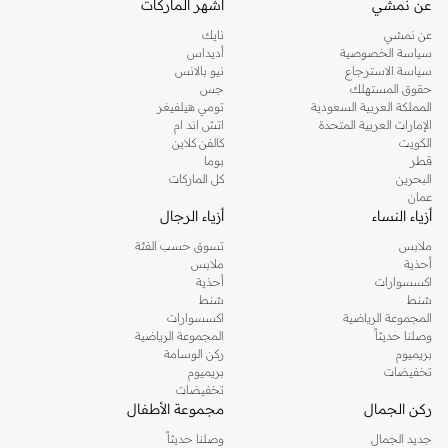
عن نمشي
أشهر الماركات
عن نمشي
نايك
سياسة الخصوصية
أديداس
سياسة الاسترجاع
نيو بالانس
حقوق المستهلك
جس
المملكة العربية السعودية
تومي هيلفيغر
الإمارات العربية المتحدة
اتش اند ام
الكويت
كالفن كلاين
قطر
بوما
البحرين
كل الماركات
عمان
أزياء النساء
أزياء الرجال
ملابس
تسوق حسب الفئة
أحذية
ملابس
اكسسوارات
أحذية
شنط
شنط
المجموعة الرياضية
اكسسوارات
وصلنا حديثاً
المجموعة الرياضية
بريميوم
ركن الوسامة
تخفيضات
بريميوم
تخفيضات
ركن الجمال
مجموعة الأطفال
جديد الجمال
وصلنا حديثاً