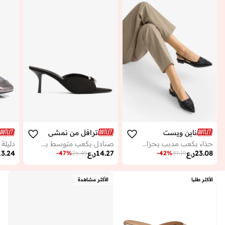
ناين ويست
ترافل من نمشي
حذاء بكعب مدبب بحزام للكاحل
صنادل بكعب متوسط بلمسة فضية
23.08
ر.ع
14.27
ر.ع
13.24
-
47
%
26.45
-
42
%
39.19
الأكثر طلبا
الأكثر مشاهدة