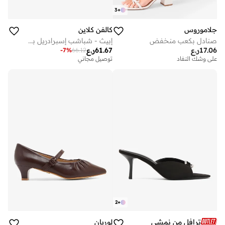
3
+
جلاموروس
كالفن كلاين
صنادل بكعب منخفض
إبيث - شباشب إسبرادريل بمنصة
17.06
ر.ع
61.67
ر.ع
-
7
%
66.12
على وشك النفاد
توصيل مجاني
2
+
ترافل من نمشي
لوريان