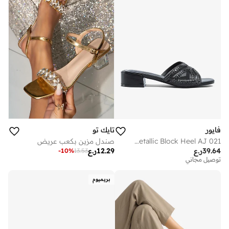
فايور
تايك تو
Stylish Ornate Metallic Block Heel AJ 021
صندل مزين بكعب عريض
39.64
ر.ع
12.29
ر.ع
-
10
%
13.53
توصيل مجاني
بريميوم