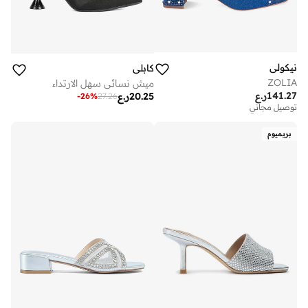
نيكولي
كابلي
ZOLIA
ميش نسائي سهل الارتداء
141.27
ر.ع
20.25
ر.ع
-
26
%
27.26
توصيل مجاني
بريميوم