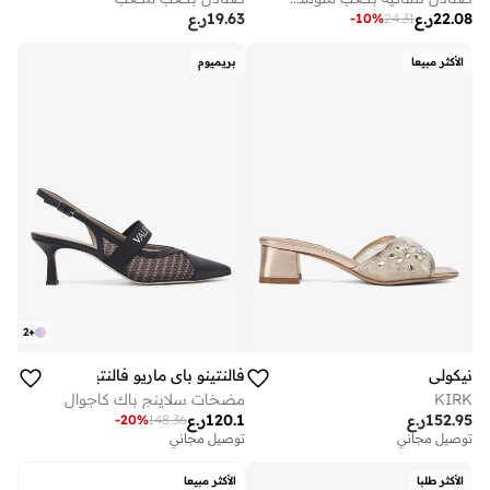
22.08
ر.ع
19.63
ر.ع
-
10
%
24.31
الأكثر مبيعا
بريميوم
2
+
نيكولي
فالنتينو باي ماريو فالنتينو
KIRK
مضخات سلاينج باك كاجوال
152.95
ر.ع
120.1
ر.ع
-
20
%
148.36
توصيل مجاني
توصيل مجاني
الأكثر طلبا
الأكثر مبيعا