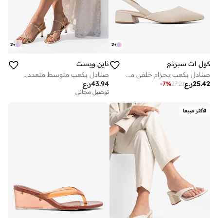
2
+
2
+
كول ات سبرنج
ناين ويست
صنادل بكعب بحزام خلفي من صنداي
صنادل بكعب متوسط متعددة الأشرطة
25.42
ر.ع
43.94
ر.ع
-
7
%
27.21
توصيل مجاني
الأكثر مبيعا