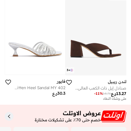
3
+
فايور
لندن ريبيل
Crystal-Embellished Kitten Heel Sandal MY 402
صنادل إيل ذات الكعب العالي بحزام واحد
30.3
ر.ع
13.27
ر.ع
-
11
%
14.76
على وشك النفاد
عروض الاوتلت
خصم حتى 70٪ على تشكيلات مختارة