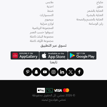
مكياج
ملابس
عطور
احذية
العناية بالشعر
شنط
العناية بالبشرة
اكسسوارات
العناية بالجسم والصحة
بريميوم
ركن الوسامة
لوازم منزلية
المجموعة الرياضية
تسوقوا حسب العمر
مجموعة البنات كاملة
مجموعة الأولاد كاملة
تسوق عبر التطبيق
تابعنا
©
2026 نمشي. كل الحقوق محفوظة
نمشي هولدينج ليميتد