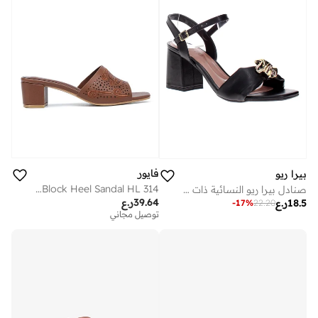
فايور
بيرا ريو
Stylish Textured Block Heel Sandal HL 314
صنادل بيرا ريو النسائية ذات الكعب المتوسط – ملابس يومية أنيقة مع دعم مريح
39.64
ر.ع
18.5
ر.ع
-
17
%
22.20
توصيل مجاني