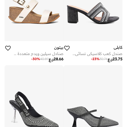
كابلي
بيتون
صندل كعب كلاسيكي نسائي سهل الارتداء ومزين بأناقة
صنادل سيلين ويدج متعددة الأشرطة
23.75
ر.ع
28.66
ر.ع
-
30
%
40.89
-
23
%
30.76