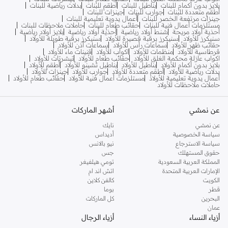
بلايز بدون أكمام للبنات
بناطيل للبنات
أطقم للبنات
بدلات رياضية للبنات
أطقم متعددة للبنات
جوارب للبنات
جينزات للبنات
جينزات مرتفعة الخصر للبنات
أعمال يدوية تعليمية للبنات
مستلزمات أعمال فنية للبنات
حقائب طعام للبنات
حاملات ملاحظات للبنات
أحذية أولاد مريحة
شنط أولاد رياضية
أحذية أولاد رياضية
بلايز أولاد رياضية
سنيكرز للأولاد
سنيكرز برقبة قصيرة للأولاد
سنيكرز برقبة طويلة للأولاد
حقائب ظهر للأولاد
سماعات رأس للأولاد
سماعات أذن للأولاد
قرطاسية للأولاد
منظمات للأولاد
اكواب للأولاد
قنينات ماء للأولاد
اكواب عازلة محكمة الغلق للأولاد
حقائب طعام للأولاد
تيشرتات للأولاد
بلايز بدون أكمام للأولاد
بناطيل للأولاد
بناطيل تشينو للأولاد
أطقم للأولاد
بدلات رياضية للأولاد
أطقم متعددة للأولاد
جوارب للأولاد
جينزات للأولاد
أعمال يدوية تعليمية للأولاد
مستلزمات أعمال فنية للأولاد
حقائب طعام للأولاد
حاملات ملاحظات للأولاد
عن نمشي
أشهر الماركات
عن نمشي
نايك
سياسة الخصوصية
أديداس
سياسة الاسترجاع
نيو بالانس
حقوق المستهلك
جس
المملكة العربية السعودية
تومي هيلفيغر
الإمارات العربية المتحدة
اتش اند ام
الكويت
كالفن كلاين
قطر
بوما
البحرين
كل الماركات
عمان
أزياء النساء
أزياء الرجال