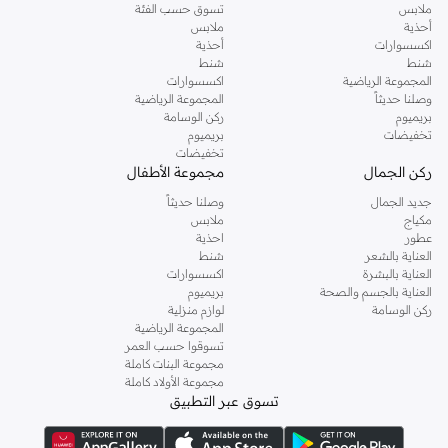
ملابس
تسوق حسب الفئة
أحذية
ملابس
اكسسوارات
أحذية
شنط
شنط
المجموعة الرياضية
اكسسوارات
وصلنا حديثاً
المجموعة الرياضية
بريميوم
ركن الوسامة
تخفيضات
بريميوم
تخفيضات
ركن الجمال
مجموعة الأطفال
جديد الجمال
وصلنا حديثاً
مكياج
ملابس
عطور
احذية
العناية بالشعر
شنط
العناية بالبشرة
اكسسوارات
العناية بالجسم والصحة
بريميوم
ركن الوسامة
لوازم منزلية
المجموعة الرياضية
تسوقوا حسب العمر
مجموعة البنات كاملة
مجموعة الأولاد كاملة
تسوق عبر التطبيق