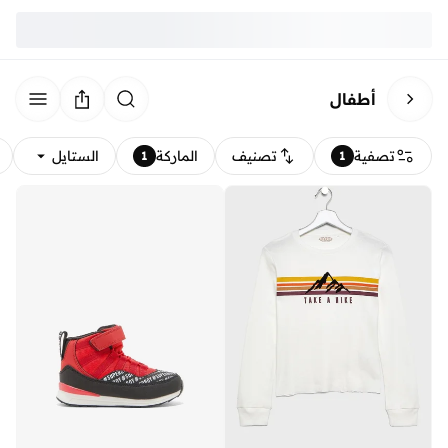
أطفال
تصفية
تصنيف
الماركة
الستايل
1
1