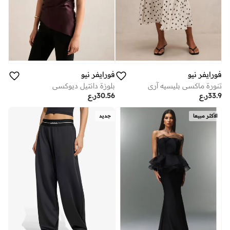
فورايفر نيو
فورايفر نيو
تنورة ماكسي بليسيه آري
بلوزة دانتيل ديوكسي
33.9
ر.ع
30.56
ر.ع
الأكثر مبيعا
جديد