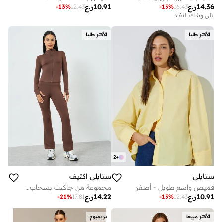
14.36
ر.ع
10.91
ر.ع
-
13
%
12.43
-
13
%
16.43
على وشك النفاد
الأكثر طلبا
الأكثر طلبا
2
+
ستايلي
ستايلي اكتيف
قميص واسع طويل - أصفر
مجموعة من جاكيت بسحاب وتفاصيل درزات وليقنز
10.91
ر.ع
14.22
ر.ع
-
21
%
17.81
-
13
%
12.43
الأكثر مبيعا
بريميوم