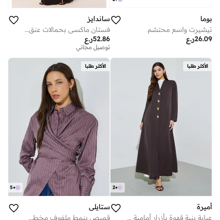
بوما
ساندايز
تيشيرت واسع محتشم
فستان ماكسي بحمالات عنق وربطة ليبرتي
26.09
ر.ع
52.86
ر.ع
توصيل مجاني
الأكثر طلبا
الأكثر طلبا
5
+
2
+
أميرة
ستايلي
عباية بنية قهوة بأزرار أمامية وأكمام طويلة
قميص بنمط ملفوف مخطط وأكمام طويلة