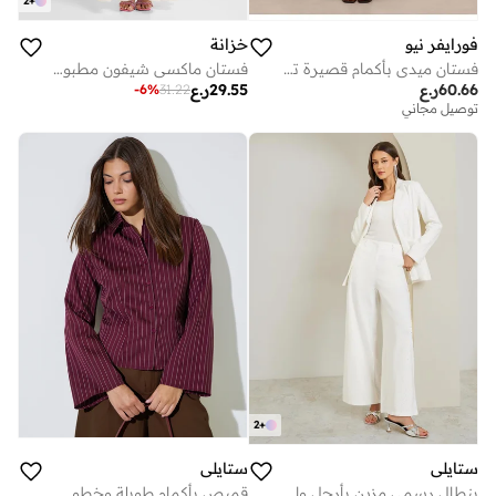
2
+
فورايفر نيو
خزانة
فستان ميدي بأكمام قصيرة تيريز
فستان ماكسي شيفون مطبوع بالزهور
60.66
ر.ع
29.55
ر.ع
-
6
%
31.22
توصيل مجاني
2
+
ستايلي
ستايلي
بنطال رسمي مزين بأرجل واسعة
قميص بأكمام طويلة وخطوط رفيعة