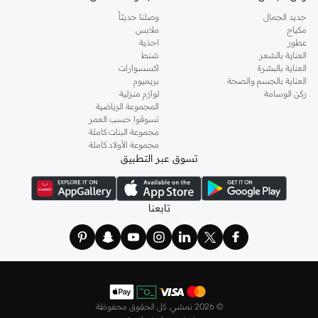
جديد الجمال
وصلنا حديثاً
مكياج
ملابس
عطور
احذية
العناية بالشعر
شنط
العناية بالبشرة
اكسسوارات
العناية بالجسم والصحة
بريميوم
ركن الوسامة
لوازم منزلية
المجموعة الرياضية
تسوقوا حسب العمر
مجموعة البنات كاملة
مجموعة الأولاد كاملة
تسوق عبر التطبيق
تابعنا
©
2026 نمشي. كل الحقوق محفوظة