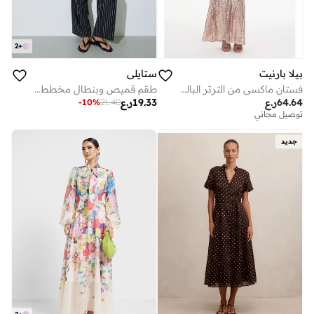
2
+
بيلا بارنيت
ستايلي
فستان ماكسي من الترتر البالي
طقم قميص وبنطال مخطط - أسود
64.64
ر.ع
19.33
ر.ع
-
10
%
21.40
توصيل مجاني
جديد