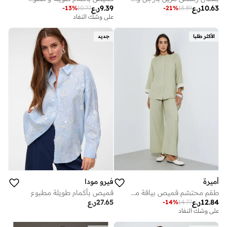
10.63
ر.ع
9.39
ر.ع
-
13
%
10.77
-
21
%
13.39
على وشك النفاد
الأكثر طلبا
جديد
أميرة
فيرو مودا
طقم محتشم قميص بياقة ماندرين وبنطال بقصة مستقيمة - أخضر
قميص بأكمام طويلة مطبوع
12.84
ر.ع
27.65
ر.ع
-
14
%
14.77
على وشك النفاد