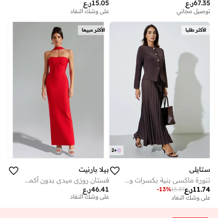
67.35
ر.ع
15.05
ر.ع
توصيل مجاني
على وشك النفاد
الأكثر طلبا
الأكثر مبيعا
2
+
ستايلي
بيلا بارنيت
تنورة ماكسي بنية بكسرات وقصة واسعة
فستان روزي ميدي بدون أكمام بتصميم ضمادة
توصيل مجاني
11.74
ر.ع
46.41
ر.ع
-
13
%
13.39
على وشك النفاد
على وشك النفاد
توصيل مجاني
على وشك النفاد