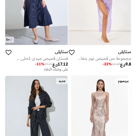
5
+
ستايلي
ستايلي
مجموعة من قميص نوم بتفاصيل دانتيل مع ثونغ
فستان قميص ميدي كحلي مخطط
9.8
ر.ع
17.12
ر.ع
-
11
%
19.19
-
22
%
12.43
على وشك النفاد
بريميوم
جديد