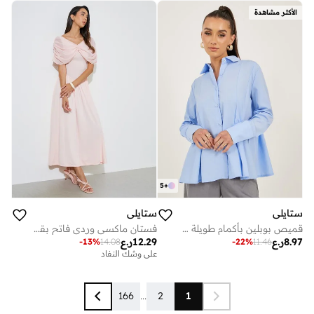
الأكثر مشاهدة
5
+
ستايلي
ستايلي
قميص بوبلين بأكمام طويلة مطوي سادة
فستان ماكسي وردي فاتح بقصة A مع كاب قصير قابل للإزالة
8.97
ر.ع
12.29
ر.ع
-
13
%
14.08
-
22
%
11.46
على وشك النفاد
166
...
2
1