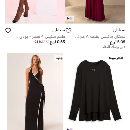
2
+
ستايلي
ستايلي
فستان ماكسي بقصة A مع تفاصيل مكشكشة - أحمر
طقم ستيلي 4 قطع - بودي سوت دانتيل، تنورة، حمالات وجوارب فخذ عالية
15.05
ر.ع
10.63
ر.ع
-
21
%
13.39
على وشك النفاد
الأكثر مبيعا
جديد
2
+