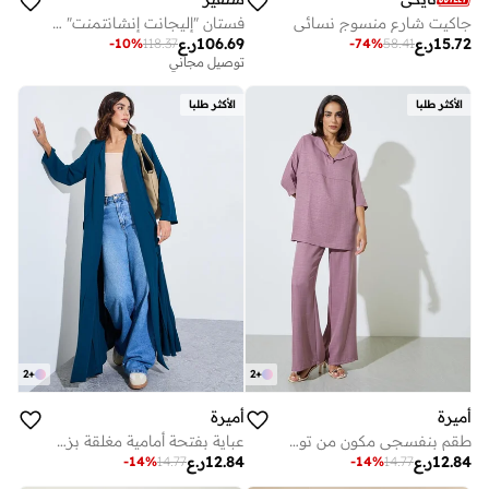
جاكيت شارع منسوج نسائي
فستان "إليجانت إنشانتمنت" ماكسي من الدانتيل باللون الأسود وبنقشة البولكا دوت
15.72
ر.ع
106.69
ر.ع
-
10
%
118.37
-
74
%
58.41
توصيل مجاني
الأكثر طلبا
الأكثر طلبا
2
+
2
+
أميرة
أميرة
طقم بنفسجي مكون من توب بقصة واسعة وبنطال واسع الساق
عباية بفتحة أمامية مغلقة بزر واحد وتفاصيل بليسيه
12.84
ر.ع
12.84
ر.ع
-
14
%
14.77
-
14
%
14.77