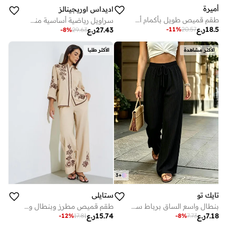
أميرة
اديداس اوريجينالز
طقم قميص طويل بأكمام أسقفية وأزرار مع بنطال واسع الساق
سراويل رياضية أساسية منسوجة بجيوب
18.5
ر.ع
-
11
%
20.57
27.43
ر.ع
-
8
%
29.63
الأكثر مشاهدة
الأكثر طلبا
3
+
تايك تو
ستايلي
بنطال واسع الساق برباط سحب - أسود
طقم قميص مطرز وبنطال واسع الساق
7.18
ر.ع
15.74
ر.ع
-
12
%
17.81
-
8
%
7.73