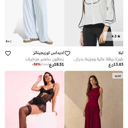
)
12
(
4.3
3
+
ايلا
اديداس اوريجينالز
بلوزة بياقة عالية ومزينة بدرازات
بنطلون بخصر مزخرف
13.83
ر.ع
18.51
ر.ع
-
38
%
29.63
جديد