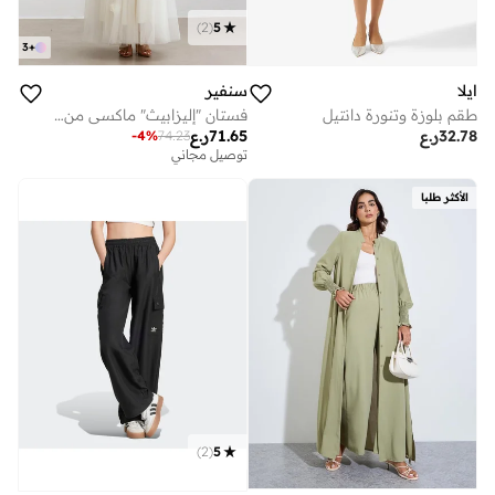
)
2
(
5
3
+
ايلا
سنفير
طقم بلوزة وتنورة دانتيل
فستان "إليزابيث" ماكسي من الدانتيل المطرز بنقشة الفراشة
32.78
ر.ع
71.65
ر.ع
-
4
%
74.23
توصيل مجاني
الأكثر طلبا
)
2
(
5