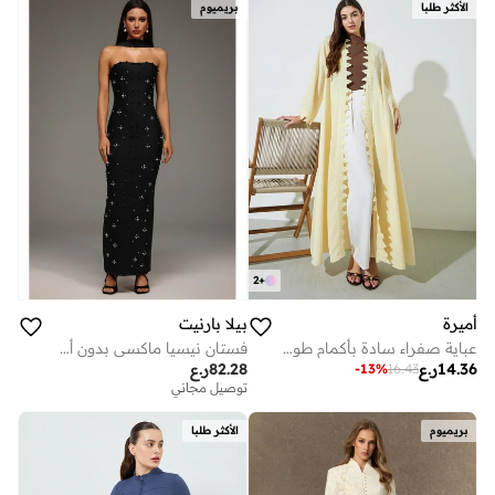
الأكثر طلبا
بريميوم
2
+
أميرة
بيلا بارنيت
عباية صفراء سادة بأكمام طويلة وحواف من الدانتيل
فستان نيسيا ماكسي بدون أكمام مع رباط لؤلؤي
14.36
ر.ع
82.28
ر.ع
-
13
%
16.43
توصيل مجاني
بريميوم
الأكثر طلبا