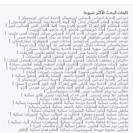
كلمات البحث الأكثر شيوعا
اديداس
احذية اديداس
اديداس اوريجينالز
احذية اديداس اوريجينالز
كيكو ميلانو
إيفانز
امريكان ايجل
ايلا
بوما
احذية بوما
ترينديول
ترينديول
نايك
ديفاكتو
فورايفر 21
فوريو
فيرو مودا
فيلا
كالفن كلاين
فساتين كويز
لانجري لاسنزا
ماك كوزمتيكس
مانجو
ازياء مانجو
هيا كلوزيت
نايك اير فورس
اير جوردان
الدو
خزانة
دوروثي بيركنز
ريبوك
مس جايديد
توب شوب
تومي هيلفيغر
تيد بيكر
شنط تيد بيكر
جيس
شنط جيس
جينجر
جينجر بيسيكس
سكيتشرز
ساعات جيس
مجوهرات سوارفسكي
سواروفسكي
ساعات مايكل كورس
فساتين ايلا
نيو لوك
أزياء عربية
فساتين
فساتين سهرة
بلايز
شنط
احذية رياضة
احذية سنيكرز
احذية فلات
كعوب واحذية هيلز
احذية مريحة
اطقم ملابس
افرولات
اكسسوارات
العناية بالشعر
بكيني
بلايز
بناطيل
تنانير
تيشيرتات
جاكيتات و معاطف
ساعات
شموع
شنط يد
شنط
شورتات
صنادل
عبايات
عطور
كنزات وسترات كارديغان
لانجري
لوازم المطبخ
ليقنز
ملابس سباحة
جينزات
مجوهرات
ملابس
ملابس النوم
ملابس بحر
ملابس مقاسات كبيرة
فساتين كاجوال
فساتين قصيرة
هوديات وسويت شيرتات
مكياج
العناية بالبشرة
أطقم هدايا
العناية بالشعر
العناية بالأظافر
عطور نسائية
أديداس
أحذية أديداس
أديداس أوريجينالز
أحذية أديداس أوريجينالز
أمريكان إيجل
أحذية بوما
نايكي
فور إيفر 21
أزياء كويز
لانجري لا سينزا
ماك لمستحضرات التجميل
مانغو
أزياء مانغو
نايكي اير فورس
ألدو
حقائب تيد بيكر
حقائب جيس
قلادات سواروفسكي
فساتين ايلا ليمتد ايديشن
اتش اند ام
شارلوت تيلبري
بلايز نسائية
أحذية رياضية نسائية
سنيكرز نسائية
أحذية فلات نسائية
أحذية بكعب نسائية
أحذية مريحة نسائية
أطقم نسائية
بليسوت نسائية
اكسسوارات نسائية
منتجات عناية بالشعر نسائية
بيكيني نسائية
بناطيل نسائية
تنانير نسائية
تيشيرتات نسائية
جاكيتات نسائية
ساعات نسائية
شموع معطرة
حقائب يد
حقائب نسائية
شورتات نسائية
صنادل نسائية
جينزات كالفن كلاين
المطبخ
ليقنز نسائية
ملابس سباحة قطعة واحدة
جينزات نسائية
مجوهرات نسائية
أزياء نسائية
ملابس نوم نسائية
ملابس شاطئ نسائية
أزياء مقاسات كبيرة
فساتين عصرية مريحة
سويتشيرتات نسائية
أطقم هدايا نسائية
أظافر