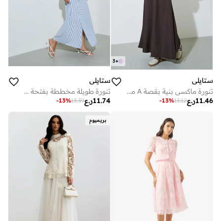
3
+
ستايلي
ستايلي
تنورة ماكسي بنية بقصة A مع جيوب جانبية
تنورة طويلة مخططة بفتحة أمامية
11.46
ر.ع
11.74
ر.ع
-
13
%
13.39
-
13
%
13.12
بريميوم