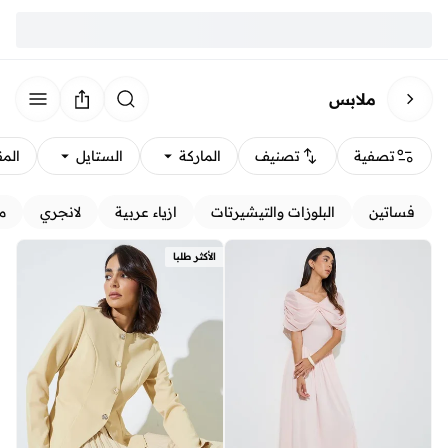
ملابس
تصفية
تصنيف
الماركة
الستايل
الم
فساتين
البلوزات والتيشيرتات
ازياء عربية
لانجري
م
الأكثر طلبا