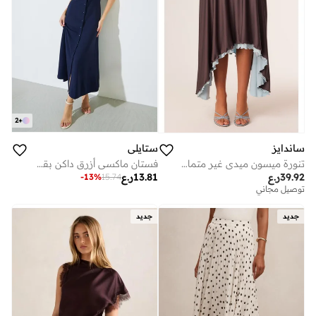
2
+
ستايلي
ساندايز
فستان ماكسي أزرق داكن بقصة A وأكمام قصيرة
تنورة ميسون ميدي غير متماثلة الحافة
13.81
ر.ع
39.92
ر.ع
-
13
%
15.74
توصيل مجاني
جديد
جديد