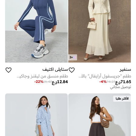
2
+
سنفير
ستايلي اكتيف
طقم "جريسفول أرايفال" باللون الأسود من جاكيت مطرز بالدانتيل وتنورة بكسرات
طقم منسق من ليقنز وجاكيت بخطوط جانبية متباينة للنساء
71.65
ر.ع
12.84
ر.ع
-
22
%
16.43
-
4
%
74.23
توصيل مجاني
الأكثر طلبا