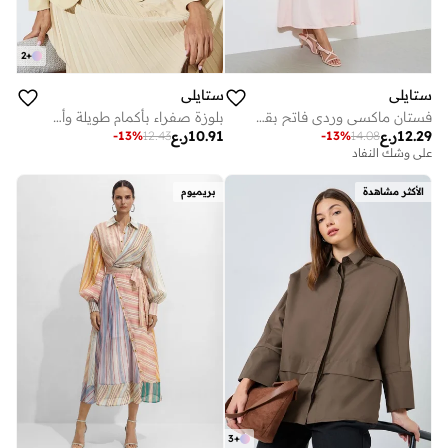
2
+
ستايلي
ستايلي
فستان ماكسي وردي فاتح بقصة A مع كاب قصير قابل للإزالة
بلوزة صفراء بأكمام طويلة وأزرار أمامية
12.29
ر.ع
10.91
ر.ع
-
13
%
12.43
-
13
%
14.08
على وشك النفاد
الأكثر مشاهدة
بريميوم
3
+