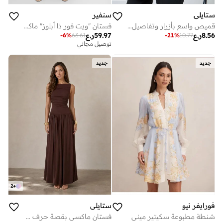
ستايلي
سنفير
قميص واسع بأزرار وتفاصيل ألواح
فستان "ويت فور ذا أبلوز" ماكسي بخطوط متعددة الألوان وأكمام منتفخة
8.56
ر.ع
59.97
ر.ع
-
6
%
63.61
-
21
%
10.77
توصيل مجاني
جديد
جديد
2
+
فورايفر نيو
ستايلي
شنطة مطبوعة سكيتير ميني
فستان ماكسي بقصة حرف A وكسرات - بني