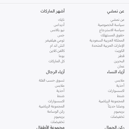
عن نمشي
أشهر الماركات
عن نمشي
نايك
سياسة الخصوصية
أديداس
سياسة الاسترجاع
نيو بالانس
حقوق المستهلك
جس
المملكة العربية السعودية
تومي هيلفيغر
الإمارات العربية المتحدة
اتش اند ام
الكويت
كالفن كلاين
قطر
بوما
البحرين
كل الماركات
عمان
أزياء النساء
أزياء الرجال
ملابس
تسوق حسب الفئة
أحذية
ملابس
اكسسوارات
أحذية
شنط
شنط
المجموعة الرياضية
اكسسوارات
وصلنا حديثاً
المجموعة الرياضية
بريميوم
ركن الوسامة
تخفيضات
بريميوم
تخفيضات
ركن الجمال
مجموعة الأطفال