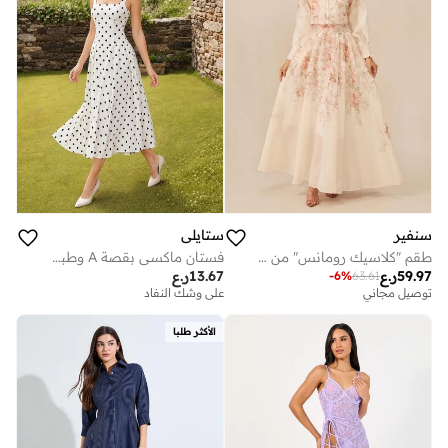
سنفير
ستايلي
طقم "كلاسيك رومانس" من بلوزة وتنورة باللون الوردي وبطبعة الزهور
فستان ماكسي بقصة A وطبعة نقاط - أوف وايت
59.97
ر.ع
13.67
ر.ع
-
6
%
63.61
توصيل مجاني
على وشك النفاد
الأكثر طلبا