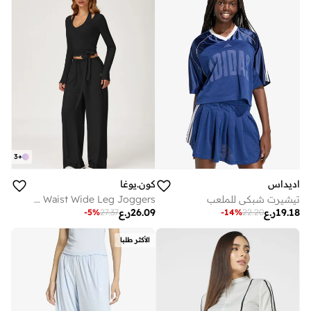
3
+
اديداس
كون.يوغا
تيشيرت شبكي للملعب
Mid Waist Wide Leg Joggers
19.18
ر.ع
26.09
ر.ع
-
5
%
27.37
-
14
%
22.20
الأكثر طلبا