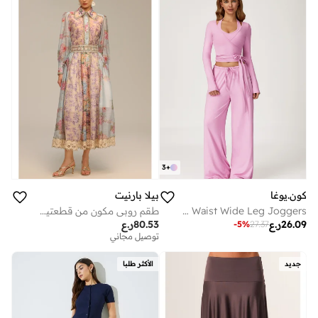
3
+
كون.يوغا
بيلا بارنيت
Mid Waist Wide Leg Joggers
طقم روبي مكون من قطعتين من بلوزة وتنورة دانتيل مطبوعة بالورود بأكمام طويلة
26.09
ر.ع
80.53
ر.ع
-
5
%
27.37
توصيل مجاني
جديد
الأكثر طلبا