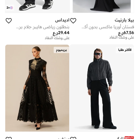
2
+
بيلا بارنيت
اديداس
فستان أوريا ماكسي بدون أكمام بتصميم ذيل السمكة
بنطلون رياضي هايبر جلام برميل
توصيل مجاني
67.56
ر.ع
29.44
ر.ع
على وشك النفاد
على وشك النفاد
توصيل مجاني
على وشك النفاد
الأكثر طلبا
بريميوم
نايكي
سنفير