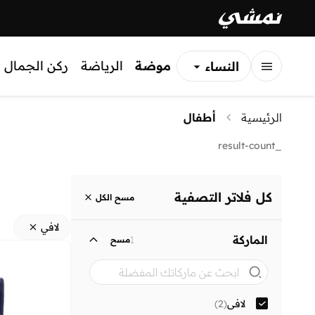
موضة
الرياضة
ركن الجمال
النساء
الرجال
الرئيسية
أطفال
الأطفال
_result-count
كل فلاتر التصفية
مسح الكل
لافي
الماركة
1
مسح
لافي
(
2
)