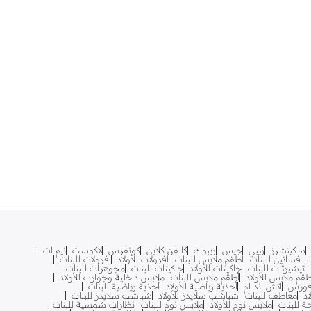
سكيتشرز
زيبي
جيس
ريبوك
كالفن كلاين
كونفرس
لاكوست
نيم ات
ء
فساتين للبنات
اطقم ملابس للبنات
افرولات للأولاد
افرولات للبنات
تيشيرتات للبنات
جاكيتات للأولاد
جاكيتات للبنات
مجوهرات للبنات
طقم ملابس للأولاد
أطقم ملابس للبنات
ملابس داخلية وجوارب للأولاد
 فورس
اتش اند ام
أحذية رياضية للأولاد
أحذية رياضية للبنات
د
معاطف للبنات
شباشب سلايدز للأولاد
شباشب سلايدز للبنات
 للبنات
ملابس نوم للأولاد
ملابس نوم للبنات
نظارات شمسية للبنات