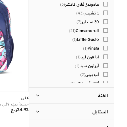
هاموندز فلاي كاتشر
(
3
)
1 تشيس
(
43
)
30 سندايز
(
7
)
)
21
(
Cinnamoroll
)
1
(
Little Gusto
)
1
(
Pinata
آنا فون ليبا
(
1
)
آيرتون سينا
(
1
)
أب بيبي
(
2
)
أتاك أون تيتان
(
1
)
أتوم
(
3
)
الفئة
لافي
أرتيميا
(
39
)
كل الأطفال
)
2
(
24.92
ر.ع
أسترو
(
26
)
الستايل
أستون مارتن
(
9
)
فتيات
)
2
(
كاجوال
(
1
)