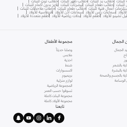
للبنات
حقائب يد للبنات
حقائب ظهر للبنات
حقائب توت للبنات
للبنات
حقائب طعام للبنات
تيشرتات للبنات
بلايز بدون أكمام للبنات
لزمات أعمال فنية للبنات
حقائب طعام للبنات
حاملات ملاحظات للبنات
أولاد
سماعات رأس للأولاد
سماعات أذن للأولاد
قرطاسية للأولاد
يل تشينو للأولاد
أطقم للأولاد
بدلات رياضية للأولاد
أطقم متعددة للأولاد
 الجمال
مجموعة الأطفال
د الجمال
وصلنا حديثاً
اج
ملابس
ر
احذية
اية بالشعر
شنط
اية بالبشرة
اكسسوارات
ناية بالجسم والصحة
بريميوم
 الوسامة
لوازم منزلية
المجموعة الرياضية
تسوقوا حسب العمر
مجموعة البنات كاملة
مجموعة الأولاد كاملة
تابعنا