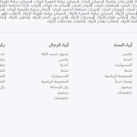
ة
بلايز بنات رياضية
سنيكرز للبنات
سنيكرز برقبة قصيرة للبنات
سنيكرز برقبة طويلة 
ت للبنات
منظمات للبنات
اكواب للبنات
قنينات ماء للبنات
اكواب عازلة محكمة الغلق 
للبنات
جينزات للبنات
جينزات مرتفعة الخصر للبنات
أعمال يدوية تعليمية للبنات
مست
سنيكرز للأولاد
سنيكرز برقبة قصيرة للأولاد
سنيكرز برقبة طويلة للأولاد
حقائب ظهر لل
ولاد
حقائب طعام للأولاد
تيشرتات للأولاد
بلايز بدون أكمام للأولاد
بناطيل للأولاد
بناط
ة للأولاد
حقائب طعام للأولاد
حاملات ملاحظات للأولاد
أزياء النساء
أزياء الرجال
ركن
ملابس
تسوق حسب الفئة
جدي
أحذية
ملابس
مكي
اكسسوارات
أحذية
عطو
شنط
شنط
العن
المجموعة الرياضية
اكسسوارات
العن
وصلنا حديثاً
المجموعة الرياضية
الع
بريميوم
ركن الوسامة
ركن
تخفيضات
بريميوم
تخفيضات