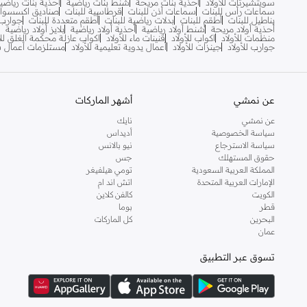
سويتشيرتات للأولاد
أحذية بنات مريحة
شنط بنات رياضية
أحذية بنات رياضي
سماعات رأس للبنات
سماعات أذن للبنات
قرطاسية للبنات
صناديق اكسسوارا
اجاثا رويز دي لا برادا
(
7
)
بناطيل للبنات
أطقم للبنات
بدلات رياضية للبنات
أطقم متعددة للبنات
جوارب 
أحذية أولاد مريحة
شنط أولاد رياضية
أحذية أولاد رياضية
بلايز أولاد رياضية
اديداس
(
975
)
منظمات للأولاد
اكواب للأولاد
قنينات ماء للأولاد
اكواب عازلة محكمة الغلق للأ
جوارب للأولاد
جينزات للأولاد
أعمال يدوية تعليمية للأولاد
مستلزمات أعمال فني
اديداس اوريجينالز
(
174
)
اسيكس
(
115
)
اكس راي سبيكس
(
11
)
عن نمشي
أشهر الماركات
البنت الشرقية
(
8
)
عن نمشي
نايك
سياسة الخصوصية
أديداس
البيسبول يونايتد
(
30
)
سياسة الاسترجاع
نيو بالانس
حقوق المستهلك
جس
الدو
(
1
)
المملكة العربية السعودية
تومي هيلفيغر
الطفولة
(
1
)
الإمارات العربية المتحدة
اتش اند ام
الكويت
كالفن كلاين
امبرو
(
1
)
قطر
بوما
البحرين
كل الماركات
انتا
(
206
)
عمان
انثريلو
(
3
)
تسوق عبر التطبيق
اندر ارمر
(
77
)
انفي بيبي
(
2
)