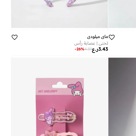
ماي ميلودي
لحني | عصابة رأس
3.43
ر.ع
-
26
%
4.59