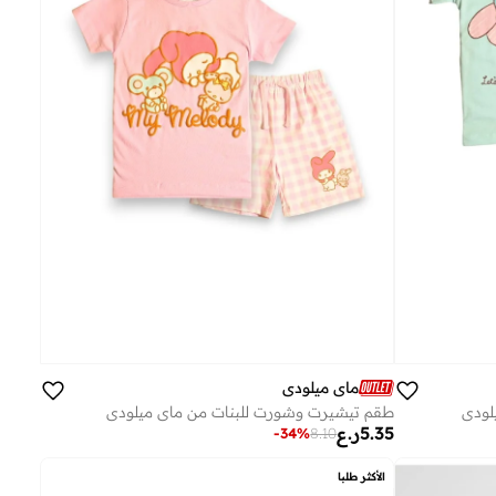
ماي ميلودي
لودي
طقم تيشيرت وشورت للبنات من ماي ميلودي
5.35
ر.ع
-
34
%
8.10
الأكثر طلبا