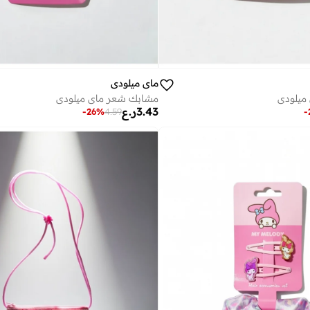
ماي ميلودي
ميلودي
مشابك شعر ماي ميلودي
3.43
ر.ع
-
26
%
4.59
-