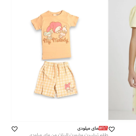
ماي ميلودي
طقم تيشيرت وشورت للبنات من ماي ميلودي