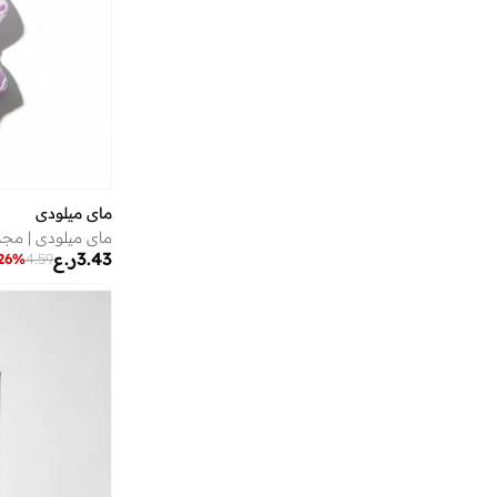
بوكيمون
(
3
)
بولارويد
(
47
)
بولد اند كو
(
3
)
بولو رالف لورين
(
61
)
بوليو
(
1
)
بوما
(
577
)
ماي ميلودي
بونكيدز
(
42
)
ماي ميلودي | مج
بوو بوو
(
29
)
3.43
ر.ع
26
%
4.59
بي ام دبليو موتور سبورت
(
7
)
بي لينكا
(
18
)
بي واي سي
(
75
)
بيبلا
(
11
)
بيبي شارك
(
8
)
بيبي كلو
(
641
)
بيبي ووكر
(
1
)