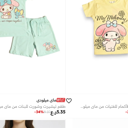
ماي ميلودي
تي شيرت قصير الأكمام للفتيات من ماي ميلودي
طقم تيشيرت وشورت للبنات من ماي مي
5.35
ر.ع
-
34
%
8.10
-