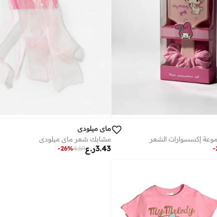
ماي ميلودي
موعة إكسسوارات الشعر
مشابك شعر ماي ميلودي
3.43
ر.ع
-
26
%
4.59
-