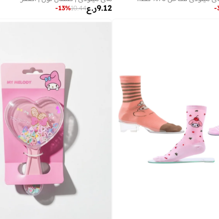
9.12
ر.ع
-
13
%
10.44
-