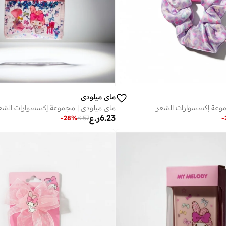
ماي ميلودي
موعة إكسسوارات الشعر
ماي ميلودي | مجموعة إكسسوارات الشع
6.23
ر.ع
-
28
%
8.57
-