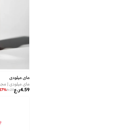
بيت الدمية جابي
(
10
)
بيتون
(
16
)
بيتي باتو
(
116
)
بيداني
(
542
)
بير كونسيبت
(
5
)
بيرا ريو
(
1
)
بيراميد
(
1
)
بيركنستوك
(
39
)
ماي ميلودي
بيسيك إكس إكس
(
3
)
ماي ميلودي | مج
بيفرلي هيلز بولو كلوب
(
3
)
4.59
ر.ع
27
%
6.23
بيفرلي هيلز بولو كلوب
(
2
)
بيلا مودا
(
1
)
بينتس
(
17
)
بينز
(
7
)