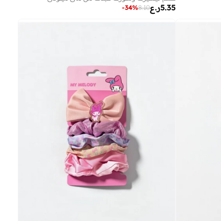
5.35
ر.ع
-
34
%
8.10