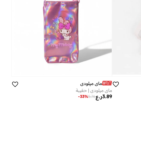
ماي ميلودي
ماي ميلودي | حقيبة
3.89
ر.ع
-
33
%
5.76