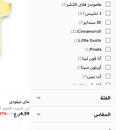
هاموندز فلاي كاتشر
(
3
)
1 تشيس
(
43
)
30 سندايز
(
7
)
)
21
(
Cinnamoroll
)
1
(
Little Gusto
)
1
(
Pinata
آنا فون ليبا
(
1
)
آيرتون سينا
(
1
)
أب بيبي
(
2
)
أتاك أون تيتان
(
1
)
أتوم
(
3
)
الفئة
ماي ميلودي
أرتيميا
(
39
)
كل الأطفال
)
19
(
أسترو
(
26
)
4.59
ر.ع
27
%
6.23
المقاس
أستون مارتن
(
9
)
فتيات
)
19
(
مقاس الملابس (Age Group)