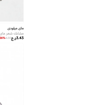
باي راي
(
1
)
برنسيس
(
11
)
بريكلي بير
(
32
)
بلاي ستيشن
(
1
)
ماي ميلودي
مشابك شعر ماي 
بلو بيك
(
1
)
3.43
ر.ع
26
%
4.59
بلوي
(
2
)
بلينك
(
12
)
بن تن
(
1
)
بنتي
(
14
)
بنياتا
(
398
)
بوباي
(
1
)
بورجا
(
7
)
بورشه
(
3
)
بوغاتي
(
34
)