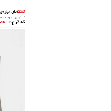
اورورا
(
1
)
اوفيليا
(
4
)
ماي ميلودي
اوكوشيلد
(
3
)
3.43
ر.ع
33
%
5.06
اون راننج
(
8
)
ايتي بيتي كينيس
(
1
)
ايستباك
(
8
)
ايلا
(
2
)
باتا
(
172
)
باتمان
(
27
)
باربي
(
16
)
بارتي سينتر
(
77
)
بامبيميسي
(
375
)
بان دو
(
1
)
بانتون
(
12
)
باو بترول
(
37
)