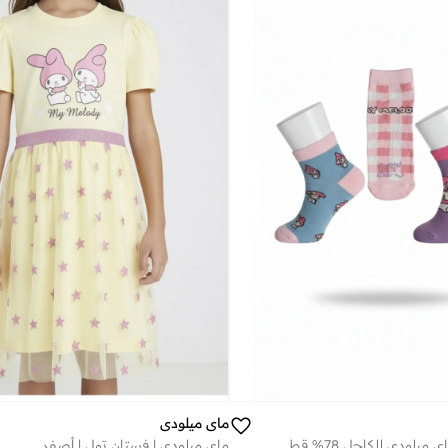
ماي ميلودي
3 أزواج | جوارب ماي ميلودي للكاحل 78% قطن | 18% بوليستر | 4% إيلاستين
ماي ميلودي | فستان تول | أصفر