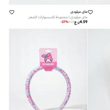
ماي ميلودي
ماي ميلودي | مجموعة إكسسوارات الشعر
4.59
ر.ع
-
27
%
6.23