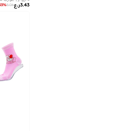
3.43
ر.ع
33
%
5.06
اجاثا رويز دي لا برادا
(
7
)
اديداس
(
968
)
اديداس اوريجينالز
(
176
)
اسيكس
(
115
)
اكس راي سبيكس
(
11
)
البنت الشرقية
(
8
)
البيسبول يونايتد
(
30
)
الدو
(
1
)
الطفولة
(
1
)
انتا
(
208
)
انثريلو
(
3
)
اندر ارمر
(
78
)
انفي بيبي
(
2
)
او في اس
(
869
)