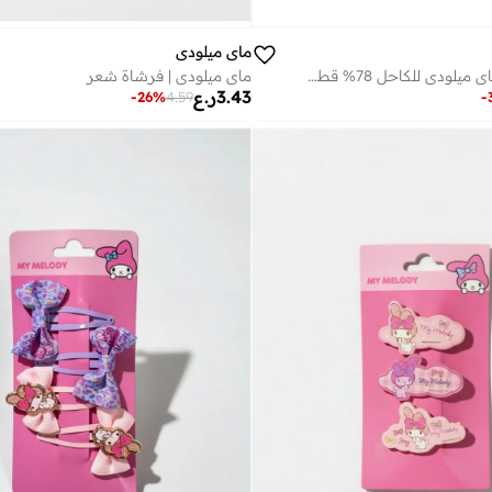
ماي ميلودي
3 أزواج | جوارب ماي ميلودي للكاحل 78% قطن | 18% بوليستر | 4% إيلاستين
ماي ميلودي | فرشاة شعر
3.43
ر.ع
-
-
26
%
4.59