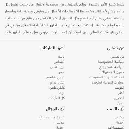
عندما يتعلق الأمر بالتسوق أونلاين للأطفال، فإن مجموعة الأطفال من جبنجر تشمل كل
ما هو ممتع لأطفالك. ستجد هنا أكثر منتجات الأطفال من مينوتي بجودة عالية وبأسعار
معقولة. نمشي مكان آمن للقيام بكل التسوق أونلاين للأطفال دون قلق من أنك ستجد
بالضبط ما تبحث عنه. إذا كنت تبحث عن حقيبة الظهر المثالية لطفلك، فإن مينوتي في
نمشي هو مكانك المثالي. من المؤكد أن إكسسوارات مينوتي مثل حقائب الظهر تلائم
جميع ملابس أطفال، وحقائب الظهر مينوتي ملائمة لجميع المناسبات. يحب الأطفال
إكسسوارات ملابسهم أكثر من أي شخص آخر، لذا احصل على الإكسسوارات الرائعة هنا
عن نمشي
أشهر الماركات
في نمشي من مجموعة حقائب مينوتي للأطفال.
عن نمشي
نايك
بالمقارنة مع مواقع الشراء الأخرى أونلاين للأطفال، تعد نمشي واحدة من أكثر الأماكن
سياسة الخصوصية
أديداس
سياسة الاسترجاع
نيو بالانس
ملاءمة للحصول على كل ما يحتاجه طفلك. من المؤكد أنك ستحب تجربة التسوق
حقوق المستهلك
جس
للأطفال أونلاين من خلال طرق التصفح والاختيار والدفع المبسطة. من راحة منزلك،
المملكة العربية السعودية
تومي هيلفيغر
يمكنك تسوق إكسسوارات مينوتي عالية الجودة وغير ذلك الكثير لأطفالك بكل سهولة.
الإمارات العربية المتحدة
اتش اند ام
الكويت
كالفن كلاين
تسوق مينوتي للأطفال في عمان
قطر
بوما
البحرين
كل الماركات
اشترِ لطفلك حقيبة ظهر عملية وأنيقة لحمل الكتب إلى المدرسة والألعاب إلى الحضانة
عمان
وغير ذلك الكثير، كل ذلك من مينوتي في مسقط. الاكسسوارات الذكية من مجموعة
أزياء النساء
أزياء الرجال
مينوتي للأطفال ستكمل إطلالة طفلك الأنيقة. حقائبنا المدرسية الإبداعية وحقائب الظهر
ملابس
تسوق حسب الفئة
مينوتي مثالية للأطفال في سن المدرسة. حقائب الظهر المطبوعة من مينوتي وحقائب
أحذية
ملابس
مينوتي الرياضية هما خياران ممتازان حيث يلتقي الذوق الرائع بأقصى درجات الراحة.
اكسسوارات
أحذية