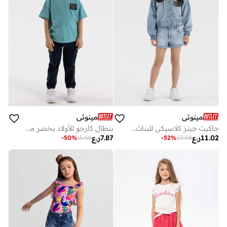
مينوتي
مينوتي
جاكيت جينز كلاسيكي للبنات بزر إغلاق وحافة مطاطية
بنطال كارجو للأولاد بخصر مطاطي وأساور سفلية مرنة
11.02
ر.ع
7.87
ر.ع
-
50
%
15.58
-
52
%
22.58