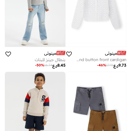
مينوتي
مينوتي
Girls white viscose blend button front cardigan
بنطال جينز للبنات
9.73
ر.ع
8.45
ر.ع
-
50
%
16.74
-
46
%
17.91