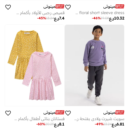
مينوتي
مينوتي
Girls black floral short sleeve dress
قميص رجبي للأولاد بأكمام طويلة وتطريز على الصدر
10.32
ر.ع
7.4
ر.ع
-
45
%
13.24
-
46
%
19.08
مينوتي
مينوتي
سويت شيرت ولادي بفتحة رأس مستديرة وطبعة
فستانان بناتي أطفال بأكمام طويلة ونقش مطبوع بالكامل
6.81
ر.ع
8.1
ر.ع
-
60
%
20.25
-
49
%
13.24