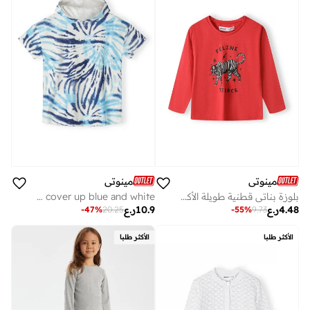
مينوتي
مينوتي
بلوزة بناتي قطنية طويلة الأكمام بطبعة مميزة وعصرية
Boys hooded tie dye knitted terry towelling cover up blue and white
4.48
ر.ع
10.9
ر.ع
-
47
%
20.25
-
55
%
9.73
الأكثر طلبا
الأكثر طلبا