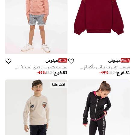
مينوتي
مينوتي
سويت شيرت بناتي بأكمام طويلة وتفاصيل دانتيل على الأكتاف
سويت شيرت ولادي بفتحة رأس مستديرة وطبعة
6.81
ر.ع
6.81
ر.ع
-
49
%
13.24
-
49
%
13.24
الأكثر طلبا