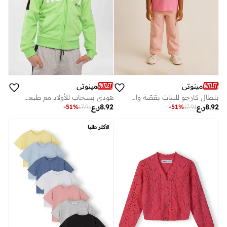
مينوتي
مينوتي
بنطال كارجو للبنات بقَصّة واسعة وجيوب جانبية
هودي بسحاب للأولاد مع طبعة وتفاصيل كتف متباينة
8.92
ر.ع
8.92
ر.ع
-
51
%
17.91
-
51
%
17.91
الأكثر طلبا