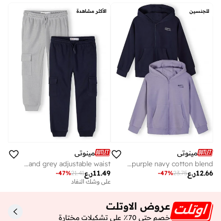
للجنسين
الأكثر مشاهدة
مينوتي
مينوتي
Boys slim cargo joggers navy and grey adjustable waist
Unisex kids hoodie purple navy cotton blend
12.66
ر.ع
11.49
ر.ع
-
47
%
21.41
-
47
%
23.75
على وشك النفاد
عروض الاوتلت
خصم حتى 70٪ على تشكيلات مختارة