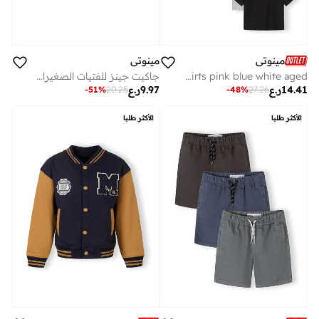
مينوتي
مينوتي
Girls 7-pack cotton t-shirts pink blue white aged
جاكيت جينز للفتيات الصغيرات بأزرار أمامية
14.41
ر.ع
9.97
ر.ع
-
51
%
20.25
-
48
%
27.26
الأكثر طلبا
الأكثر طلبا