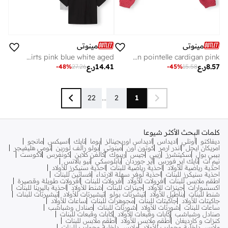
مينوتي
مينوتي
Girls 7-pack cotton t-shirts pink blue white aged
Girls cotton pointelle cardigan pink
8.57
ر.ع
14.41
ر.ع
-
48
%
27.26
-
45
%
15.58
22
...
2
1
كلمات البحث الأكثر شيوعا
ديفاكتو
أونلي
اديداس
اديداس اوريجينالز
بوما
نايك
اسيكس
مانجو
امريكان ايجل
اندر ارمر
كوتون اون
مينوتي
بولو رالف لورين
تومي هليفيجر
بيبي بول
سكيتشرز
زيبي
جيس
ريبوك
كالفن كلاين
كونفرس
لاكوست
نيم ات
نايك اير فورس
اير جوردان
بابلوسكي
نيو بالانس
احذية رياضية للأولاد
احذية رياضية للبنات
احذية سنيكرز للأولاد
احذية سنيكرز للبنات
احذية لوفر سهلة الارتداء
فساتين للبنات
اطقم ملابس للبنات
افرولات للأولاد
افرولات للبنات
افرولات طويلة وقصيرة
اكسسوارات
جينزات للأولاد
جينزات للبنات
شنط للأولاد
احذية باليرينا للبنات
شنط للبنات
بناطيل للأولاد
تيشرتات بولو
تيشيرتات للأولاد
تيشيرتات للبنات
جاكيتات للأولاد
جاكيتات للبنات
مجوهرات للبنات
ساعات للأولاد
ساعات للبنات
شورتات للأولاد
شورتات للبنات
صنادل وشباشب
صنادل وشباشب
كابات وقبعات للأولاد
كابات وقبعات للبنات
كنزات و كارديغان
أطقم ملابس للأولاد
أطقم ملابس للبنات
ملابس داخلية وجوارب للأولاد
ملابس داخلية وجوارب للبنات