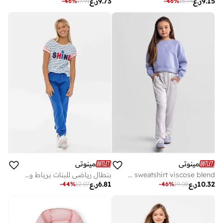
9.15
ر.ع
9.73
ر.ع
-
46
%
17.91
-
46
%
16.74
مينوتي
مينوتي
Girls long sleeve blue sweatshirt viscose blend
بنطال رياضي للبنات برباط وجوانب مطبوعة مميزة
10.32
ر.ع
6.81
ر.ع
-
44
%
12.07
-
46
%
19.08