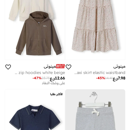
مينوتي
مينوتي
unisex 2-pack zip hoodies white beige
Girls floral cream maxi skirt elastic waistband
7.98
ر.ع
12.66
ر.ع
-
47
%
23.75
-
45
%
14.41
على وشك النفاد
الأكثر طلبا