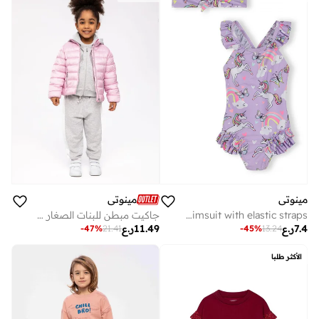
مينوتي
مينوتي
Girls unicorn print lilac swimsuit with elastic straps
جاكيت مبطن للبنات الصغار بسحّاب وجيوب بسحّاب
7.4
ر.ع
11.49
ر.ع
-
47
%
21.41
-
45
%
13.24
الأكثر طلبا