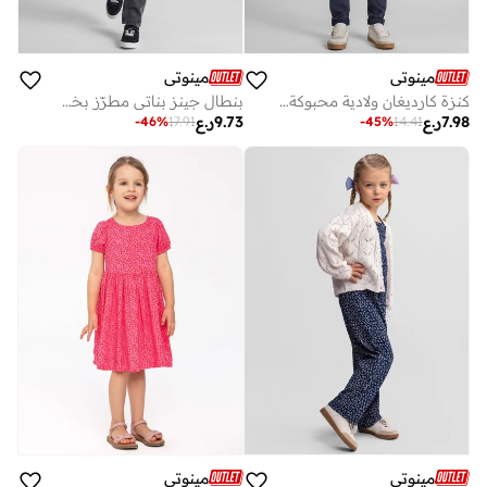
مينوتي
مينوتي
كنزة كارديغان ولادية محبوكة ناعمة بأزرار أمامية
بنطال جينز بناتي مطرّز بخصر مطاطي مريح
7.98
ر.ع
9.73
ر.ع
-
46
%
17.91
-
45
%
14.41
مينوتي
مينوتي