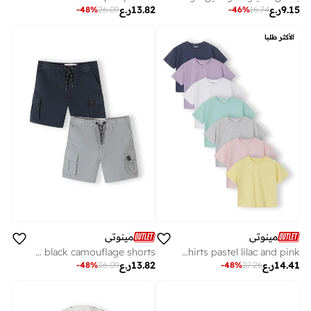
9.15
ر.ع
13.82
ر.ع
-
48
%
26.09
-
46
%
16.74
الأكثر طلبا
مينوتي
مينوتي
Boys cotton blend grey black camouflage shorts
Girls cotton t-shirts pastel lilac and pink
14.41
ر.ع
13.82
ر.ع
-
48
%
26.09
-
48
%
27.26