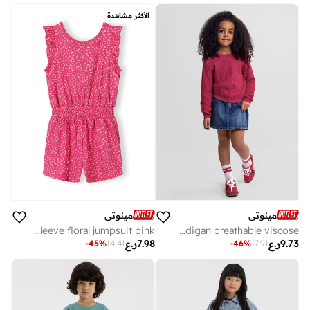
الأكثر مشاهدة
مينوتي
مينوتي
Girls short sleeve floral jumpsuit pink
Girls slim fit pink cardigan breathable viscose
9.73
ر.ع
7.98
ر.ع
-
45
%
14.41
-
46
%
17.91