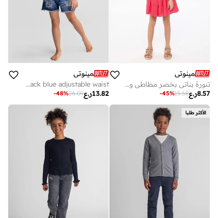
مينوتي
مينوتي
تنورة بناتي بخصر مطاطي وتطريز أنيق
girls denim shorts 2-pack blue adjustable waist
8.57
ر.ع
13.82
ر.ع
-
48
%
26.09
-
45
%
15.58
الأكثر طلبا