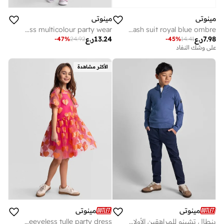
مينوتي
مينوتي
Girls a-line sequin dress multicolour party wear
Boys short sleeve rash suit royal blue ombre
7.98
ر.ع
13.24
ر.ع
-
47
%
24.92
-
45
%
14.41
على وشك النفاد
الأكثر مشاهدة
مينوتي
مينوتي
بنطال تشينو للمراهقين الأولاد بجيوب وقَصّة أنيقة
Girls pink sleeveless tulle party dress