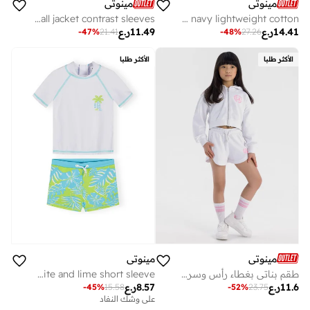
مينوتي
مينوتي
Boys lightweight navy baseball jacket contrast sleeves
Boys 3-pack woven shorts blue grey navy lightweight cotton
14.41
ر.ع
11.49
ر.ع
-
47
%
21.41
-
48
%
27.26
الأكثر طلبا
الأكثر طلبا
مينوتي
مينوتي
طقم بناتي بغطاء رأس وسروال قصير بستايل عصري وطباعة
Boys rash set white and lime short sleeve
11.6
ر.ع
8.57
ر.ع
-
45
%
15.58
-
52
%
23.75
على وشك النفاد