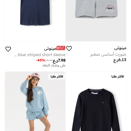
مينوتي
مينوتي
شورت أساسي صغير
Boys knitted polo shirt navy blue striped short sleeve
6.13
ر.ع
7.98
ر.ع
-
45
%
14.41
على وشك النفاد
الأكثر طلبا
الأكثر طلبا