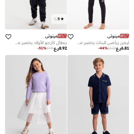
)
1
(
5
مينوتي
مينوتي
ليجن رياضي للبنات بخصر مطاطي وعبارة تحفيزية عصرية
بنطال كارجو للأولاد بخصر مطاطي وأساور سفلية مرنة
6.81
ر.ع
8.92
ر.ع
-
51
%
17.91
-
44
%
12.07