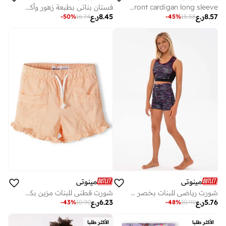
Girls white cotton button front cardigan long sleeve
فستان بناتي بطبعة زهور وأكمام قصيرة منتفخة وزر خلفي
8.57
ر.ع
8.45
ر.ع
-
50
%
16.74
-
45
%
15.58
مينوتي
مينوتي
شورت رياضي للبنات بخصر مطاطي مرن وقصة مريحة
شورت قطني للبنات مزين بكشكش وجيوب ورباط خصر
5.76
ر.ع
6.23
ر.ع
-
43
%
10.90
-
48
%
10.90
الأكثر طلبا
الأكثر طلبا