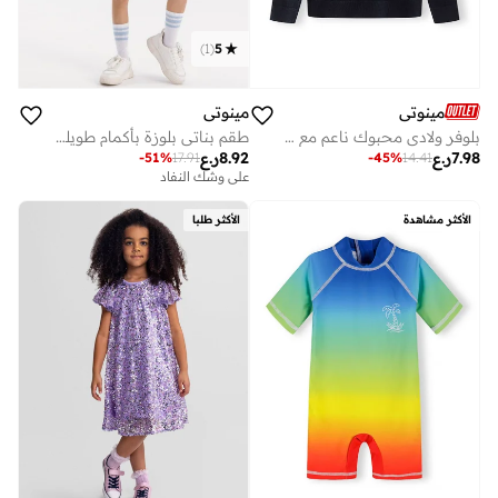
)
1
(
5
مينوتي
مينوتي
بلوفر ولادي محبوك ناعم مع تطريز على الصدر
طقم بناتي بلوزة بأكمام طويلة وشورت بطبعة أنيقة
7.98
ر.ع
8.92
ر.ع
-
51
%
17.91
-
45
%
14.41
على وشك النفاد
الأكثر مشاهدة
الأكثر طلبا