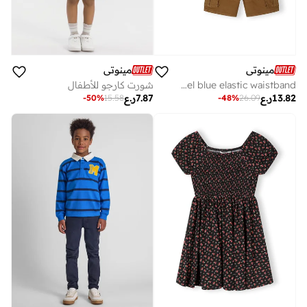
مينوتي
مينوتي
Boys woven combat shorts camel blue elastic waistband
شورت كارجو للأطفال
13.82
ر.ع
7.87
ر.ع
-
50
%
15.58
-
48
%
26.09