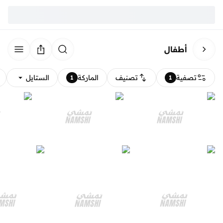
أطفال
تصفية
تصنيف
الماركة
الستايل
1
1