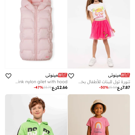
مينوتي
مينوتي
تنورة تول للبنات للأطفال بخصر مطاطي ونقشة مرحة
Girls lightweight pink nylon gilet with hood
7.87
ر.ع
12.66
ر.ع
-
47
%
23.75
-
50
%
15.58