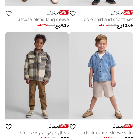
مينوتي
مينوتي
girls knitted lilac jumper viscose blend long sleeve
Boys knitted navy blue polo shirt and shorts set
12.66
ر.ع
9.15
ر.ع
-
46
%
16.74
-
47
%
23.75
مينوتي
مينوتي
Boys medium blue denim short sleeve shirt
بنطال كارغو للمراهقين الأولاد بجيوب وسحاب وطباعة