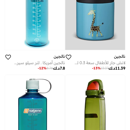
نالجين
نالجين
لانش جار للأطفال سعة 0.3 لتر تركواز
نالجين أمريكا . لتر سيلو سيروليان سستين
11.39
د.ك
7.8
د.ك
-
12
%
8.76
-
13
%
13.07