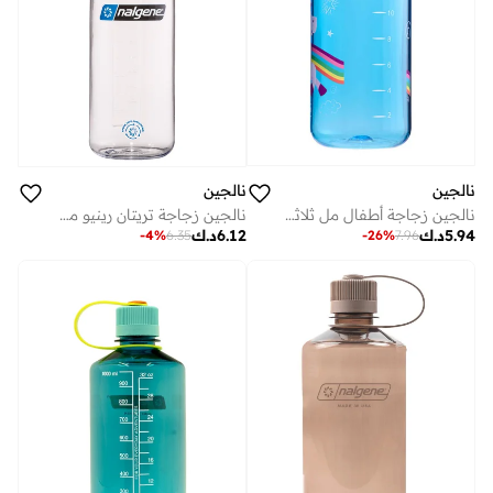
نالجين
نالجين
نالجين زجاجة أطفال مل ثلاثي تريتان رينو بلو يونيكورن مستدام
نالجين زجاجة تريتان رينيو مل واضحة مع أسود مستدام
5.94
د.ك
6.12
د.ك
-
26
%
7.96
-
4
%
6.35