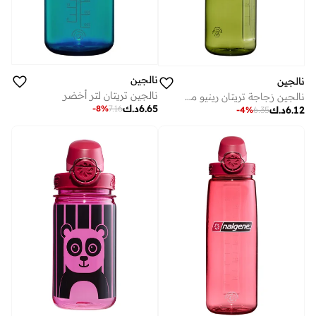
نالجين
نالجين
نالجين تريتان لتر أخضر
نالجين زجاجة تريتان رينيو مل باللون الأخضر مع غطاء برتقالي مستدام
6.65
د.ك
-
8
%
7.16
6.12
د.ك
-
4
%
6.35