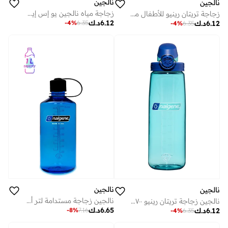
نالجين
نالجين
زجاجة مياه نالجين يو إس إيه 1 لتر كل يوم من نوع كانتين أحمر مستدام
زجاجة تريتان رينيو للأطفال من نالجين يو إس إيه بسعة 475 مل شفافة مع أناناس، إصدار محدود مطبوع
6.12
د.ك
-
4
%
6.35
6.12
د.ك
-
4
%
6.35
نالجين
نالجين
نالجين زجاجة مستدامة لتر أزرق سليت
نالجين زجاجة تريتان رينيو ٧٠٠ مل أزرق أكوا
6.65
د.ك
-
8
%
7.16
6.12
د.ك
-
4
%
6.35