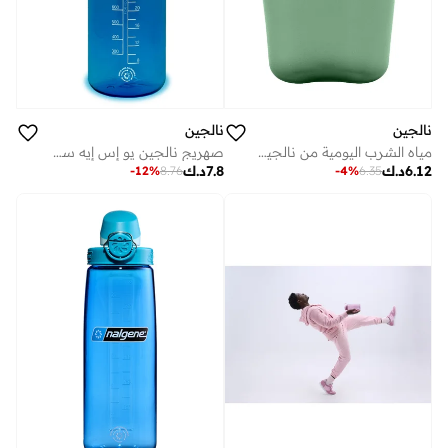
نالجين
نالجين
مياه الشرب اليومية من نالجين الولايات المتحدة الأمريكية سعة 1 لتر، أوراق خضراء مستدامة
صهريج نالجين يو إس إيه سعة 1.5 لتر بلون أزرق مستدام مع غطاء أسود
6.12
د.ك
7.8
د.ك
-
4
%
6.35
-
12
%
8.76