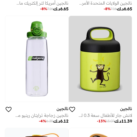
نالجين أمريكا لتر إلكتريك ماجنتا سستين
نالجين الولايات المتحدة الأمريكية 1 لتر كوزمو واسع الفم مع غطاء التوت الداكن
6.65
د.ك
6.65
د.ك
-
8
%
7.16
-
8
%
7.16
نالجين
نالجين
نالجين زجاجة ترايتان رينيو مل شفاف مع سبراوت سستين
لانش جار للأطفال سعة 0.3 لتر أورانج
6.12
د.ك
11.39
د.ك
-
4
%
6.35
-
13
%
13.07