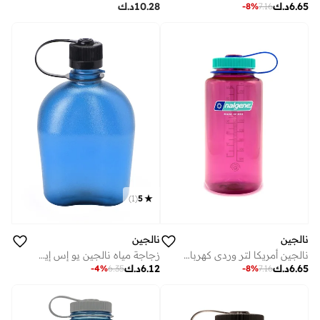
6.65
د.ك
10.28
د.ك
-
8
%
7.16
)
1
(
5
نالجين
نالجين
نالجين أمريكا لتر وردي كهربائي مستدام
زجاجة مياه نالجين يو إس إيه سعة 1 لتر للاستخدام اليومي باللون الأزرق المستدام
6.65
د.ك
6.12
د.ك
-
4
%
6.35
-
8
%
7.16