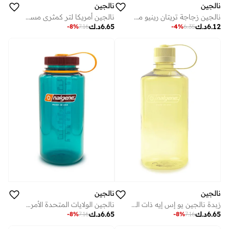
نالجين
نالجين
نالجين زجاجة تريتان رينيو مل ربيع أخضر مع سبراوت سستاين
نالجين أمريكا لتر كمثري مستدام
6.12
د.ك
6.65
د.ك
-
8
%
7.16
-
4
%
6.35
نالجين
نالجين
زبدة نالجين يو إس إيه ذات الفم الضيق سعة 1 لتر
نالجين الولايات المتحدة الأمريكية 1 لتر فم واسع أخضر مزرق مستدام
6.65
د.ك
6.65
د.ك
-
8
%
7.16
-
8
%
7.16