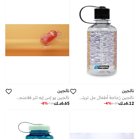
نالجين
نالجين
نالجين يو إس إيه لتر فلامنجو سستاين
نالجين زجاجة أطفال مل تريتان رينيو بطبعة قوس قزح مخطط الحمار الوحشي المحدودة
6.65
د.ك
6.12
د.ك
-
8
%
7.16
-
4
%
6.35