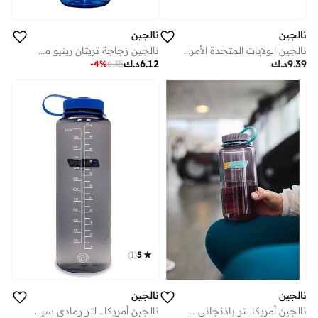
نالجين
نالجين
نالجين الولايات المتحدة الأمريكية 1 لتر برائحة أزهار الكرز واسعة الفم
نالجين زجاجة تريتان رينيو مل أزرق جليدي مستدام
9.39
د.ك
6.12
د.ك
-
4
%
6.35
)
1
(
5
نالجين
نالجين
نالجين أمريكا لتر باذنجاني سستين
نالجين أمريكا . لتر رمادي سيلو سستين