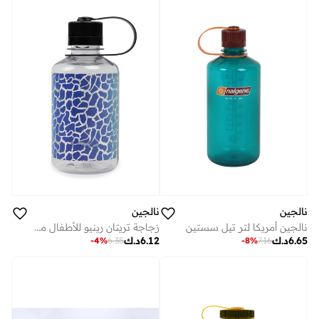
نالجين
نالجين
نالجين أمريكا لتر تيل سستين
زجاجة تريتان رينيو للأطفال من نالجين يو إس إيه بسعة 475 مل، إصدار محدود مطبوع عليه صورة زرافة قوس قزح
6.65
د.ك
6.12
د.ك
-
4
%
6.35
-
8
%
7.16