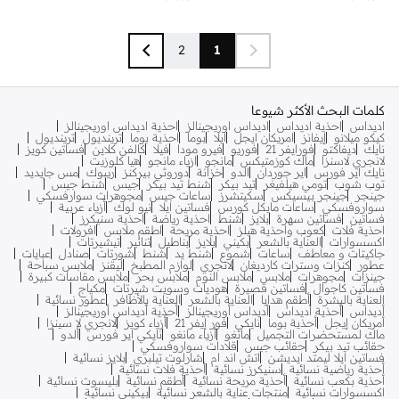
2
1
كلمات البحث الأكثر شيوعا
اديداس
احذية اديداس
اديداس اوريجينالز
احذية اديداس اوريجينالز
كيكو ميلانو
إيفانز
امريكان ايجل
ايلا
بوما
احذية بوما
ترينديول
ترينديول
نايك
ديفاكتو
فورايفر 21
فوريو
فيرو مودا
فيلا
كالفن كلاين
فساتين كويز
لانجري لاسنزا
ماك كوزمتيكس
مانجو
ازياء مانجو
هيا كلوزيت
نايك اير فورس
اير جوردان
الدو
خزانة
دوروثي بيركنز
ريبوك
مس جايديد
توب شوب
تومي هيلفيغر
تيد بيكر
شنط تيد بيكر
جيس
شنط جيس
جينجر
جينجر بيسيكس
سكيتشرز
ساعات جيس
مجوهرات سوارفسكي
سواروفسكي
ساعات مايكل كورس
فساتين ايلا
نيو لوك
أزياء عربية
فساتين
فساتين سهرة
بلايز
شنط
احذية رياضة
احذية سنيكرز
احذية فلات
كعوب واحذية هيلز
احذية مريحة
اطقم ملابس
افرولات
اكسسوارات
العناية بالشعر
بكيني
بلايز
بناطيل
تنانير
تيشيرتات
جاكيتات و معاطف
ساعات
شموع
شنط يد
شنط
شورتات
صنادل
عبايات
عطور
كنزات وسترات كارديغان
لانجري
لوازم المطبخ
ليقنز
ملابس سباحة
جينزات
مجوهرات
ملابس
ملابس النوم
ملابس بحر
ملابس مقاسات كبيرة
فساتين كاجوال
فساتين قصيرة
هوديات وسويت شيرتات
مكياج
العناية بالبشرة
أطقم هدايا
العناية بالشعر
العناية بالأظافر
عطور نسائية
أديداس
أحذية أديداس
أديداس أوريجينالز
أحذية أديداس أوريجينالز
أمريكان إيجل
أحذية بوما
نايكي
فور إيفر 21
أزياء كويز
لانجري لا سينزا
ماك لمستحضرات التجميل
مانغو
أزياء مانغو
نايكي اير فورس
ألدو
حقائب تيد بيكر
حقائب جيس
قلادات سواروفسكي
فساتين ايلا ليمتد ايديشن
اتش اند ام
شارلوت تيلبري
بلايز نسائية
أحذية رياضية نسائية
سنيكرز نسائية
أحذية فلات نسائية
أحذية بكعب نسائية
أحذية مريحة نسائية
أطقم نسائية
بليسوت نسائية
اكسسوارات نسائية
منتجات عناية بالشعر نسائية
بيكيني نسائية