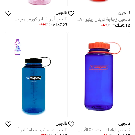
نالجين
نالجين
نالجين أمريكا لتر كوزمو مع تاي داي بلاتينيوم تريتان رينيو زجاجة
نالجين زجاجة تريتان رينيو ٧٠٠ مل مرجاني مع فروست مرجاني مستدام
7.27
د.ك
-
9
%
7.96
6.12
د.ك
-
4
%
6.35
نالجين
نالجين
نالجين الولايات المتحدة الأمريكية 1 لتر فم واسع أخضر مستدام
نالجين زجاجة مستدامة لتر أزرق سليت