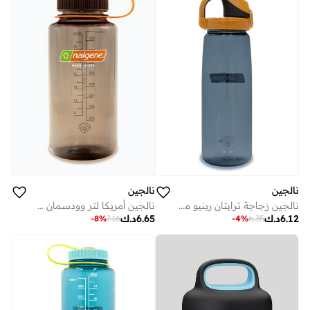
نالجين
نالجين
نالجين زجاجة ترايتان رينيو مل وحيد القرن مع بني أسود مستدام
نالجين أمريكا لتر وودسمان سستاين
6.12
د.ك
6.65
د.ك
-
8
%
7.16
-
4
%
6.35