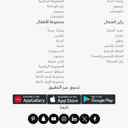
وصلنا حديثاً
المجموعة الرياضية
بريميوم
ركن الوسامة
تخفيضات
بريميوم
تخفيضات
ركن الجمال
مجموعة الأطفال
جديد الجمال
وصلنا حديثاً
مكياج
ملابس
عطور
احذية
العناية بالشعر
شنط
العناية بالبشرة
اكسسوارات
العناية بالجسم والصحة
بريميوم
ركن الوسامة
لوازم منزلية
المجموعة الرياضية
تسوقوا حسب العمر
مجموعة البنات كاملة
مجموعة الأولاد كاملة
تسوق عبر التطبيق
تابعنا