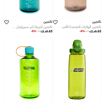
نالجين
نالجين
نالجين الولايات المتحدة الأمريكية 1 لتر موكا ذات الفم الضيق
نالجين أمريكا لتر سيروليان سستين
6.65
د.ك
6.65
د.ك
-
8
%
7.16
-
8
%
7.16