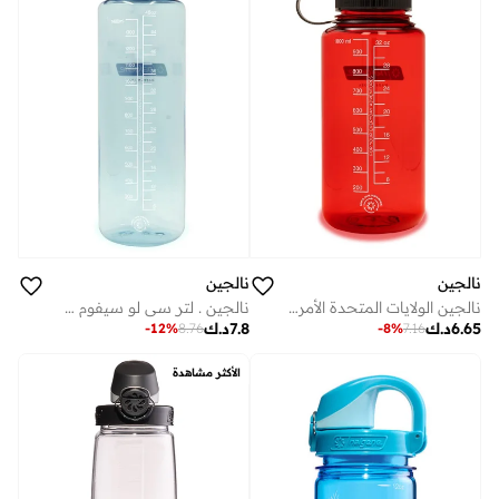
نالجين
نالجين
نالجين الولايات المتحدة الأمريكية 1 لتر فم واسع أحمر مستدام
نالجين . لتر سي لو سيفوم سستاين
6.65
د.ك
7.8
د.ك
-
12
%
8.76
-
8
%
7.16
الأكثر مشاهدة