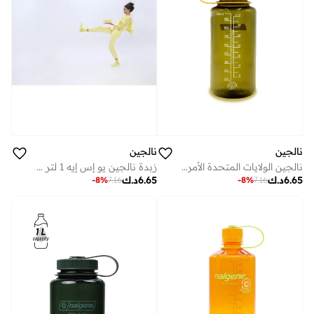
نالجين
نالجين
نالجين الولايات المتحدة الأمريكية 1 لتر زيتون مستدام واسع الفم
زبدة نالجين يو إس إيه 1 لتر ذات الفم العريض
6.65
د.ك
6.65
د.ك
-
8
%
7.16
-
8
%
7.16