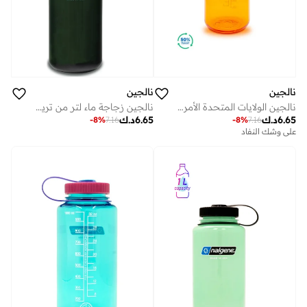
نالجين
نالجين
نالجين الولايات المتحدة الأمريكية 1 لتر كليمنتين مستدامة
نالجين زجاجة ماء لتر من تريتان رينيو
6.65
د.ك
6.65
د.ك
-
8
%
7.16
-
8
%
7.16
على وشك النفاد