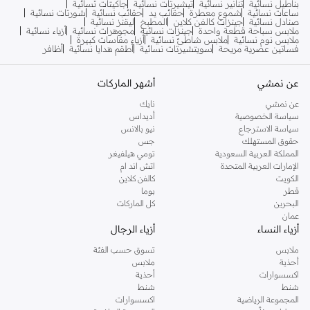
بناطيل نسائية
تنانير نسائية
تيشيرتات نسائية
جاكيتات نسائية
ساعات نسائية
شموع معطرة
حقائب يد
حقائب نسائية
شورتات نسائية
صنادل نسائية
جينزات كالفن كلاين
المطبخ
ليقنز نسائية
ملابس سباحة قطعة واحدة
جينزات نسائية
مجوهرات نسائية
أزياء نسائية
ملابس نوم نسائية
ملابس شاطئ نسائية
أزياء مقاسات كبيرة
فساتين عصرية مريحة
سويتشيرتات نسائية
أطقم هدايا نسائية
أظافر
عن نمشي
أشهر الماركات
عن نمشي
نايك
سياسة الخصوصية
أديداس
سياسة الاسترجاع
نيو بالانس
حقوق المستهلك
جس
المملكة العربية السعودية
تومي هيلفيغر
الإمارات العربية المتحدة
اتش اند ام
الكويت
كالفن كلاين
قطر
بوما
البحرين
كل الماركات
عمان
أزياء النساء
أزياء الرجال
ملابس
تسوق حسب الفئة
أحذية
ملابس
اكسسوارات
أحذية
شنط
شنط
المجموعة الرياضية
اكسسوارات