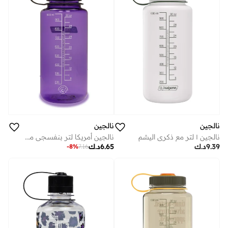
نالجين
نالجين
نالجين ١ لتر مع ذكرى اليشم
نالجين أمريكا لتر بنفسجي مستدام
9.39
د.ك
6.65
د.ك
-
8
%
7.16