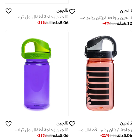
نالجين
نالجين
نالجين زجاجة أطفال مل تريتان رينيو وردي باندا مستدام
نالجين زجاجة تريتان رينيو مل بتصميم بتال مع بييت
5.06
د.ك
-
21
%
6.35
6.12
د.ك
-
4
%
6.35
نالجين
نالجين
زجاجة تريتان رينيو للأطفال من نالجين يو إس إيه بسعة 350 مل من أورانج تايجر ساستين
نالجين زجاجة أطفال مل ترايتان رينيو بنفسجي بغطاء سبراوت مستدام
5.06
د.ك
5.06
د.ك
-
21
%
6.35
-
21
%
6.35