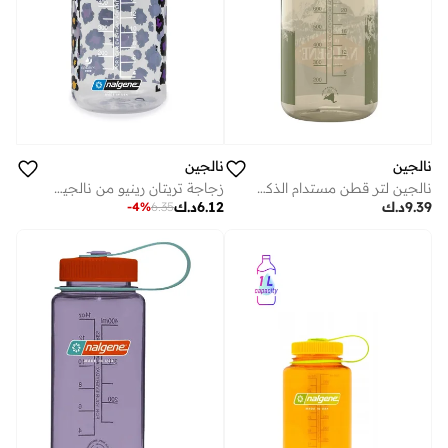
نالجين
نالجين
نالجين لتر قطن مستدام الذكرى السنوية
زجاجة تريتان رينيو من نالجين يو إس إيه بسعة 475 مل، شفافة، إصدار محدود مطبوع عليه شعار الفهد بألوان قوس قزح
9.39
د.ك
6.12
د.ك
-
4
%
6.35