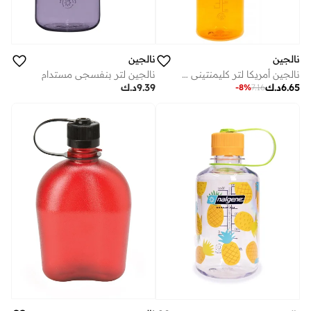
نالجين
نالجين
نالجين لتر بنفسجي مستدام
نالجين أمريكا لتر كليمنتيني سستين
9.39
د.ك
6.65
د.ك
-
8
%
7.16