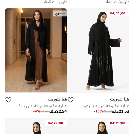
على وشك النفاد
على وشك النفاد
:
:
00
25
04
حصري
هيا كلوزيت
هيا كلوزيت
عباية مفتوحة مزينة بالزهور بياقة على شكل
عباية مفتوحة بياقة على شكل حرف ومزينة
21.53
د.ك
22.54
د.ك
-
4
%
23.48
-
15
%
25.32
:
:
:
:
04
25
00
04
25
00