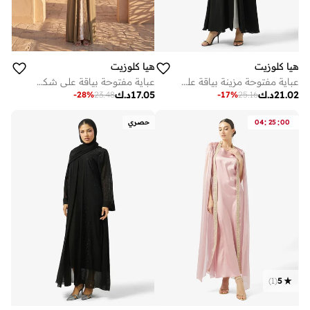
هيا كلوزيت
هيا كلوزيت
عباية مفتوحة مزينة بياقة على شكل حرف
عباية مفتوحة بياقة على شكل حرف وتفاصيل دانتيل
21.02
د.ك
17.05
د.ك
-
28
%
23.48
-
17
%
25.16
:
:
00
25
04
حصري
)
1
(
5