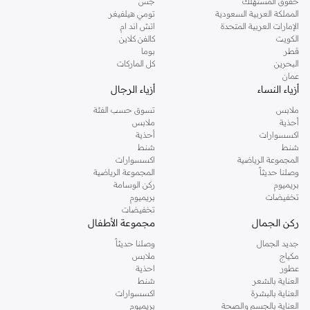
حقوق المستهلك
جس
لدينا، ما يلائمك من ستايل ولون أبحر في عالم نمشي واختر ما يحلو لك
المملكة العربية السعودية
تومي هيلفيغر
من التشكيلة الواسعة والمميزة من هيا كلوزيت.
الإمارات العربية المتحدة
اتش اند ام
الكويت
كالفن كلاين
موقع نمشي
قطر
بوما
البحرين
كل الماركات
عمان
أزياء النساء
أزياء الرجال
ملابس
تسوق حسب الفئة
أحذية
ملابس
اكسسوارات
أحذية
شنط
شنط
المجموعة الرياضية
اكسسوارات
وصلنا حديثاً
المجموعة الرياضية
بريميوم
ركن الوسامة
تخفيضات
بريميوم
تخفيضات
ركن الجمال
مجموعة الأطفال
جديد الجمال
وصلنا حديثاً
مكياج
ملابس
عطور
احذية
العناية بالشعر
شنط
العناية بالبشرة
اكسسوارات
العناية بالجسم والصحة
بريميوم