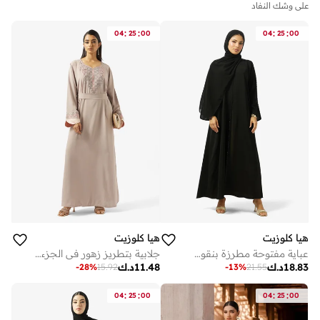
على وشك النفاد
:
:
:
:
04
25
00
04
25
00
هيا كلوزيت
هيا كلوزيت
عباية مفتوحة مطرزة بنقوش الزهور بياقة مستديرة
جلابية بتطريز زهور في الجزء الأمامي
18.83
د.ك
11.48
د.ك
-
28
%
15.92
-
13
%
21.55
:
:
:
:
04
25
00
04
25
00