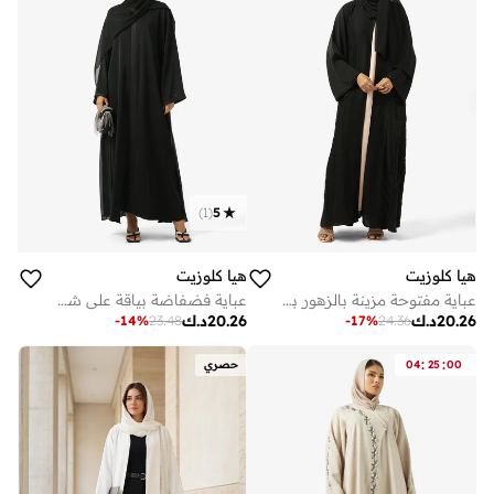
)
1
(
5
هيا كلوزيت
هيا كلوزيت
عباية مفتوحة مزينة بالزهور بياقة على شكل
عباية فضفاضة بياقة على شكل حرف مزينة
20.26
د.ك
20.26
د.ك
-
14
%
23.48
-
17
%
24.36
:
:
00
25
04
حصري