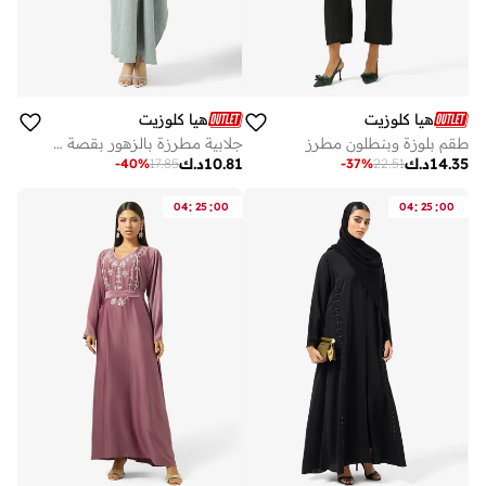
هيا كلوزيت
هيا كلوزيت
طقم بلوزة وبنطلون مطرز
جلابية مطرزة بالزهور بقصة فضفاضة من الأمام
14.35
د.ك
10.81
د.ك
-
40
%
17.85
-
37
%
22.51
:
:
:
:
04
25
00
04
25
00