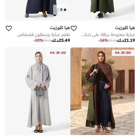
)
2
(
5
هيا كلوزيت
هيا كلوزيت
عباية مفتوحة بياقة على شكل حرف مزينة بالزهور
طقم عباية وبنطلون فضفاض
21.19
د.ك
25.49
د.ك
-
10
%
28.11
-
16
%
25.16
:
:
:
:
04
25
00
04
25
00