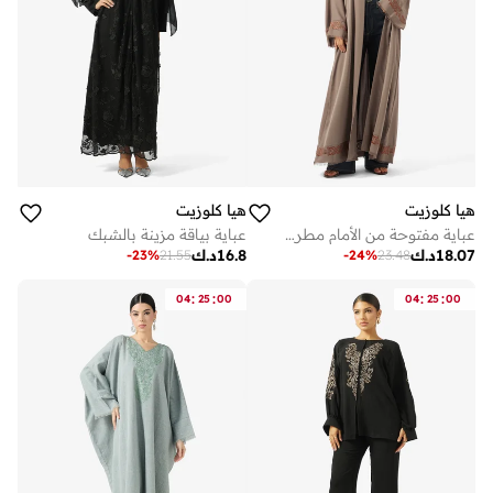
هيا كلوزيت
هيا كلوزيت
عباية مفتوحة من الأمام مطرزة ومزينة بياقة عالية
عباية بياقة مزينة بالشبك
18.07
د.ك
16.8
د.ك
-
23
%
21.55
-
24
%
23.48
:
:
:
:
04
25
00
04
25
00