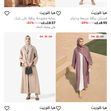
هيا كلوزيت
هيا كلوزيت
فستان بياقة مربعة وحزام
عباية مفتوحة بياقة على شكل حرف ومزينة
8.95
د.ك
18.57
د.ك
-
21
%
23.48
-
25
%
11.90
على وشك النفاد
:
:
:
:
04
25
00
04
25
00
هيا كلوزيت
هيا كلوزيت