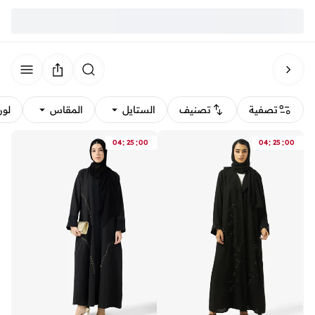
تصفية
تصنيف
الستايل
المقاس
لون
:
:
:
:
04
25
00
04
25
00