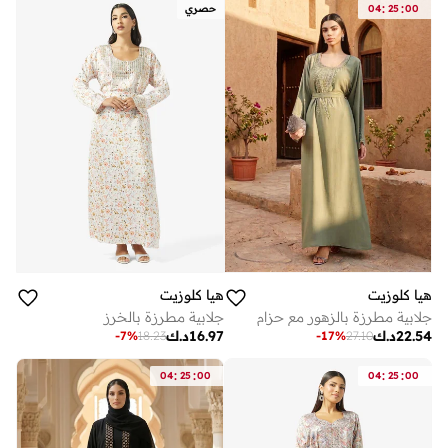
:
:
00
25
04
حصري
هيا كلوزيت
هيا كلوزيت
جلابية مطرزة بالزهور مع حزام
جلابية مطرزة بالخرز
22.54
د.ك
16.97
د.ك
-
7
%
18.23
-
17
%
27.10
:
:
:
:
04
25
00
04
25
00