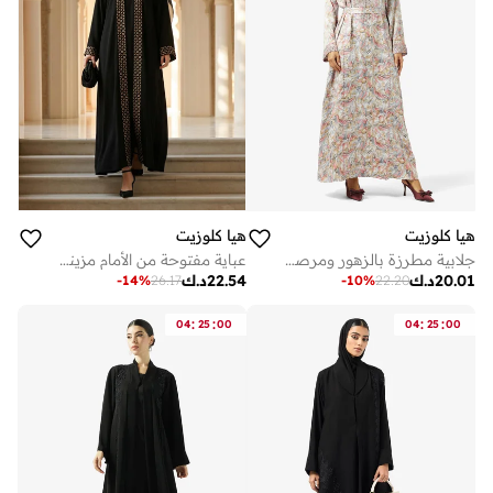
هيا كلوزيت
هيا كلوزيت
جلابية مطرزة بالزهور ومرصعة بالأحجار مع حزام
عباية مفتوحة من الأمام مزينة بالدانتيل
20.01
د.ك
22.54
د.ك
-
14
%
26.17
-
10
%
22.20
:
:
:
:
04
25
00
04
25
00