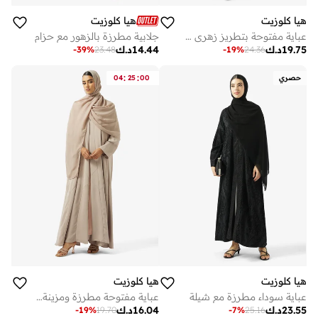
هيا كلوزيت
هيا كلوزيت
عباية مفتوحة بتطريز زهري وياقة على شكل حرف
جلابية مطرزة بالزهور مع حزام
19.75
د.ك
14.44
د.ك
-
39
%
23.48
-
19
%
24.36
:
:
حصري
00
25
04
هيا كلوزيت
هيا كلوزيت
عباية سوداء مطرزة مع شيلة
عباية مفتوحة مطرزة ومزينة بياقة عالية
23.55
د.ك
16.04
د.ك
-
19
%
19.70
-
7
%
25.16