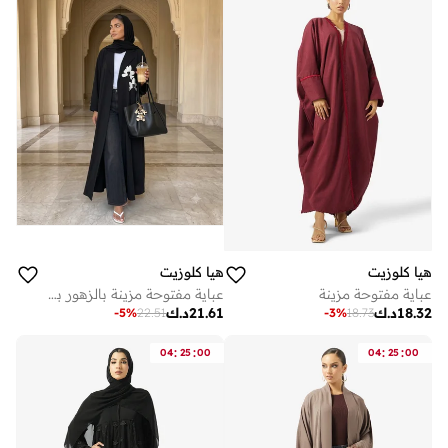
هيا كلوزيت
هيا كلوزيت
عباية مفتوحة مزينة
عباية مفتوحة مزينة بالزهور بياقة مطوية
18.32
د.ك
21.61
د.ك
-
5
%
22.51
-
3
%
18.73
:
:
:
:
04
25
00
04
25
00