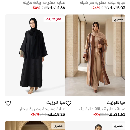
عباية بياقة مطوية مع شيلة
عباية مفتوحة بياقة مزينة
15.03
د.ك
12.66
د.ك
-
30
%
17.85
-
24
%
19.70
:
:
حصري
00
25
04
هيا كلوزيت
هيا كلوزيت
عباية مطرزة بياقة عالية وفتحة أمامية
عباية مفتوحة مطرزة بزخارف زهور وياقة على شكل
21.61
د.ك
18.23
د.ك
-
26
%
24.36
-
5
%
22.51
حصري
حصري