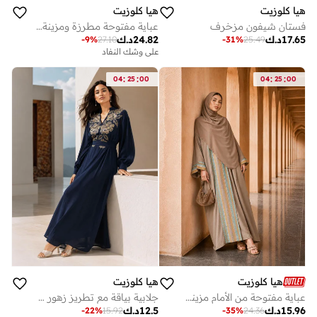
هيا كلوزيت
هيا كلوزيت
فستان شيفون مزخرف
عباية مفتوحة مطرزة ومزينة بياقة عالية
17.65
د.ك
24.82
د.ك
-
9
%
27.10
-
31
%
25.49
على وشك النفاد
:
:
:
:
04
25
00
04
25
00
هيا كلوزيت
هيا كلوزيت
عباية مفتوحة من الأمام مزينة ومطرزة
جلابية بياقة مع تطريز زهور في الجزء الأمامي وحزام
15.96
د.ك
12.5
د.ك
-
22
%
15.92
-
35
%
24.36