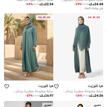
24.48
د.ك
22.54
د.ك
-
14
%
26.17
-
19
%
30.05
على وشك النفاد
:
:
:
:
04
25
00
04
25
00
هيا كلوزيت
هيا كلوزيت
عباية مفتوحة مطرزة بزخارف وياقة على شكل حرف
عباية مفتوحة مطرزة بزخارف وياقة على شكل حرف
24.56
د.ك
16.97
د.ك
-
25
%
22.51
-
16
%
29.12
حصري
حصري