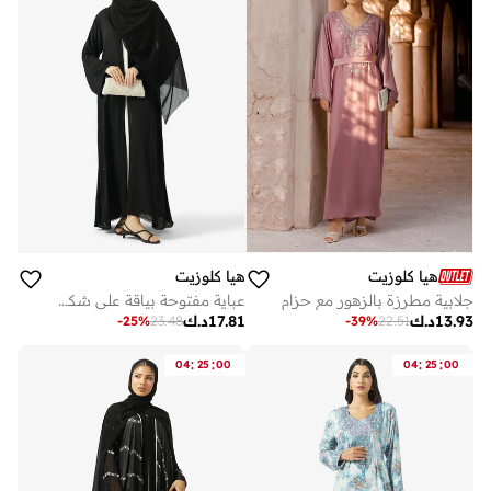
هيا كلوزيت
هيا كلوزيت
جلابية مطرزة بالزهور مع حزام
عباية مفتوحة بياقة على شكل حرف مزينة بالزهور
13.93
د.ك
17.81
د.ك
-
25
%
23.48
-
39
%
22.51
:
:
:
:
04
25
00
04
25
00