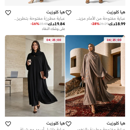
هيا كلوزيت
هيا كلوزيت
عباية مفتوحة من الأمام مزينة بنقوش بنمط زهور مع ياقة لابيل
عباية مطرزة مفتوحة بتطريز يدوي
18.99
د.ك
19.84
د.ك
-
16
%
23.48
-
28
%
26.29
على وشك النفاد
:
:
:
:
04
25
00
04
25
00
هيا كلوزيت
هيا كلوزيت
عباية مفتوحة مطرزة بالزهور بياقة على شكل حرف
عباية دانتيل أسود مع شيلة