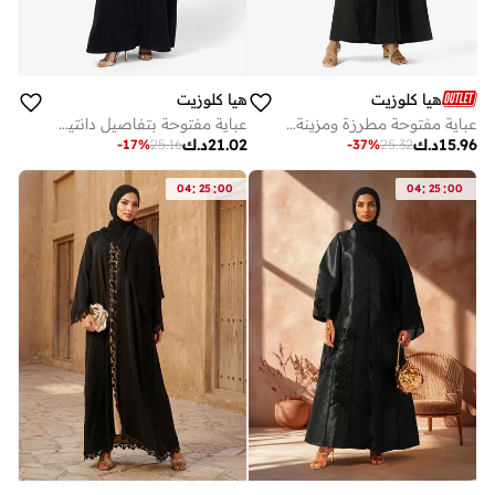
هيا كلوزيت
هيا كلوزيت
عباية مفتوحة مطرزة ومزينة بياقة واسعة
عباية مفتوحة بتفاصيل دانتيل زهري
15.96
د.ك
21.02
د.ك
-
17
%
25.16
-
37
%
25.32
:
:
:
:
04
25
00
04
25
00