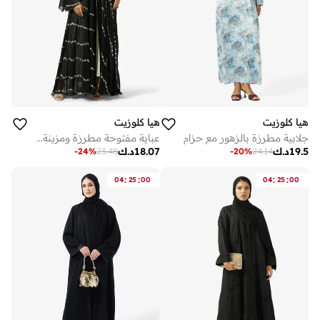
هيا كلوزيت
هيا كلوزيت
جلابية مطرزة بالزهور مع حزام
عباية مفتوحة مطرزة ومزينة بياقة عالية
19.5
د.ك
18.07
د.ك
-
24
%
23.48
-
20
%
24.14
:
:
:
:
04
25
00
04
25
00