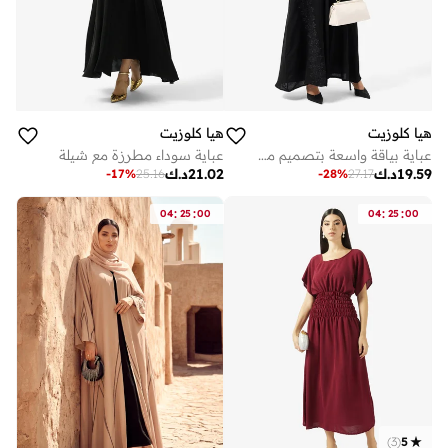
هيا كلوزيت
هيا كلوزيت
عباية بياقة واسعة بتصميم مفتوح مزينة بالزهور
عباية سوداء مطرزة مع شيلة
19.59
د.ك
21.02
د.ك
-
17
%
25.16
-
28
%
27.17
:
:
:
:
04
25
00
04
25
00
)
3
(
5