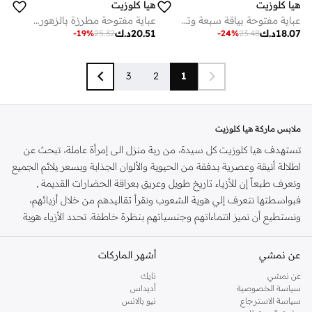
هيا كلوزيت
هيا كلوزيت
عباية مفتوحة بياقة سبعة وتفاصيل سحاب
عباية مفتوحة مطرزة بالزهور بياقة على شكل حرف
18.07
د.ك
20.51
د.ك
-
19
%
25.32
-
24
%
23.48
3
2
1
ملابس ماركة هيا كلوزيت
تستهدف هيا كلوزيت كل سيدة، من ربة منزل الى إمرأة عاملة، تبحث عن
اطلالة أنيقة وعصرية بدفقة من الحيوية والألوان الجذابة وبسعر يلائم الجميع
ونعرف طبعاً إن للأزياء تاريخ طويل وعريق بعراقة الحضارات القديمة ,
فبواسطتها نتعرف إلي هوية الشعوب ونقرأ تقاليدهم من خلال أزيائهم،
ونستطيع أن نميز انتماءاتهم وجنسياتهم بنظرة خاطفة. تحدد الأزياء هوية
الأفراد وانتمائهم ومعتقداتهم, تتبع هيا كلوزيت في تصاميمها آخر اتجاهات
الموضة لكنها لا تتدعى بروتوكولاتها الخاصة والتي تحافظ القيم والتقاليد
عن نمشي
أشهر الماركات
بشكل أساسي. تتوفر الان على نمشي مجموعة هيا كلوزيت المذهلة
عن نمشي
نايك
بتصاميمها المتنوعة من جلابيات الحفلات وفساتين حفلات وعبايات
سياسة الخصوصية
أديداس
كلاسيكية وقفاطين الكاجوال. اختاري من مجموعاتنا، والمتوفرة حصريا
سياسة الاسترجاع
نيو بالانس