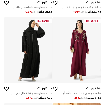
هيا كلوزيت
هيا كلوزيت
عباية مفتوحة مطرزة بزخارف زهور وياقة على شكل
عباية مفتوحة بتفاصيل دانتيل زهري
21.78
د.ك
16.88
د.ك
-
29
%
23.48
-
14
%
25.32
:
:
:
:
04
25
00
04
25
00
هيا كلوزيت
هيا كلوزيت
جلابية مطرزة بالزهور بلفّة أمامية وحزام
عباية مفتوحة مزينة بالزهور بياقة على شكل
15.45
د.ك
27.77
د.ك
-
16
%
32.80
-
26
%
20.66