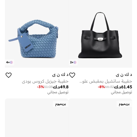
4
+
2
+
د ك ن ي
د ك ن ي
حقيبة ساتشيل بمقبض علوي وشعار براير
حقيبة جيزيل كروس بودي
61.45
د.ك
49.8
د.ك
-
3
%
51.05
-
8
%
66.32
توصيل مجاني
توصيل مجاني
بريميوم
بريميوم