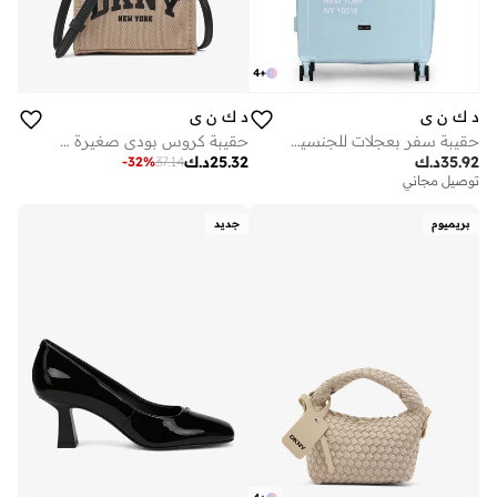
4
+
د ك ن ي
د ك ن ي
حقيبة كروس بودي صغيرة كاجوال
حقيبة سفر بعجلات للجنسين | خفيفة الوزن للغاية من بعجلات دوارة ألوان أخضر بحري
25.32
د.ك
35.92
د.ك
-
32
%
37.14
توصيل مجاني
بريميوم
جديد