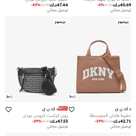
40.69
د.ك
47.44
د.ك
-
43
%
82.40
-
2
%
41.40
توصيل مجاني
توصيل مجاني
بريميوم
بريميوم
2
+
3
+
د ك ن ي
د ك ن ي
حقيبة هادلي المتوسطة
زوي كراست كروس بودي
42.71
د.ك
47.53
د.ك
-
29
%
66.32
-
19
%
52.26
توصيل مجاني
توصيل مجاني