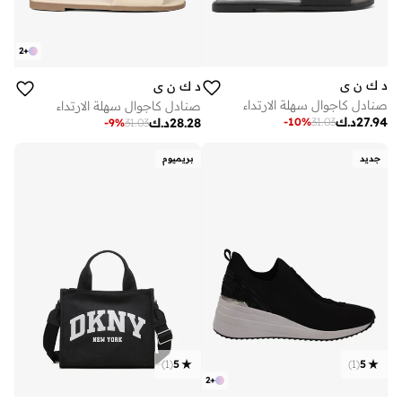
2
+
د ك ن ي
د ك ن ي
صنادل كاجوال سهلة الارتداء
صنادل كاجوال سهلة الارتداء
27.94
د.ك
-
10
%
31.03
28.28
د.ك
-
9
%
31.03
جديد
بريميوم
)
1
(
5
)
1
(
5
2
+