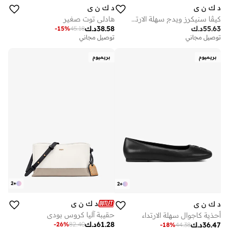
د ك ن ي
د ك ن ي
كيڤا سنيكرز ويدج سهلة الارتداء
هادلي توت صغير
55.63
د.ك
38.58
د.ك
-
15
%
45.18
توصيل مجاني
توصيل مجاني
بريميوم
بريميوم
2
+
2
+
د ك ن ي
د ك ن ي
حقيبة آليا كروس بودي
أحذية كاجوال سهلة الارتداء
61.28
د.ك
-
26
%
82.40
36.47
د.ك
-
18
%
44.38