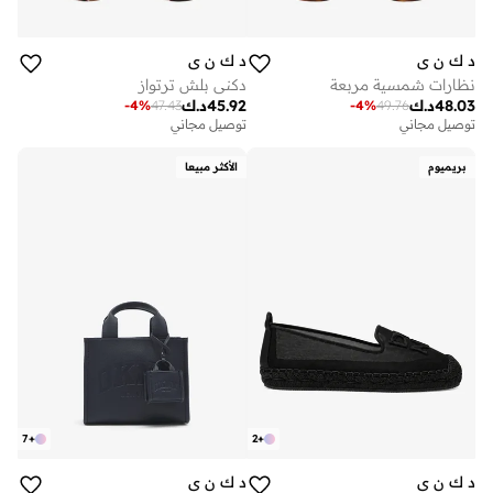
د ك ن ي
د ك ن ي
نظارات شمسية مربعة
دكني بلش ترتواز
48.03
د.ك
45.92
د.ك
-
4
%
47.43
-
4
%
49.76
توصيل مجاني
توصيل مجاني
بريميوم
الأكثر مبيعا
7
+
2
+
د ك ن ي
د ك ن ي