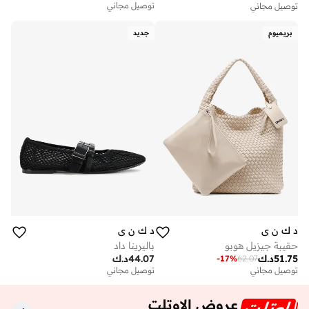
توصيل مجاني
توصيل مجاني
بريميوم
جديد
د ك ن ي
د ك ن ي
حقيبة جيزيل هوبو
باليرينا داد
51.75
د.ك
44.07
د.ك
-
17
%
62.07
توصيل مجاني
توصيل مجاني
عروض الاوتلت