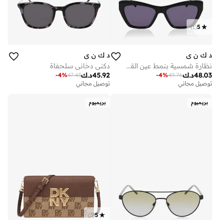
)
1
(
5
د ك ن ي
د ك ن ي
نظارة شمسية بنمط عين القطة
دكني دخاني سلحفاة
48.03
د.ك
45.92
د.ك
-
4
%
47.43
-
4
%
49.76
توصيل مجاني
توصيل مجاني
بريميوم
بريميوم
)
3
(
5