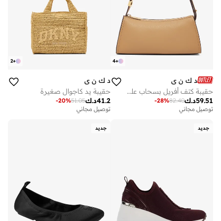
2
+
4
+
د ك ن ي
د ك ن ي
حقيبة كتف أفريل بسحاب علوي
حقيبة يد كاجوال صغيرة
59.51
د.ك
41.2
د.ك
-
20
%
51.05
-
28
%
82.40
توصيل مجاني
توصيل مجاني
جديد
جديد