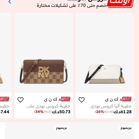
خصم حتى 70٪ على تشكيلات مختارة
د ك ن ي
د ك ن ي
حقيبة آليا كروس بودي
حقيبة كروس بودي بشعار إيكو وغطاء قلاب
حقيبة
61.28
د.ك
50.73
د.ك
47.44
-
34
%
76.37
-
26
%
82.40
بريميوم
بريميوم