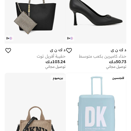
2
+
2
+
د ك ن ي
د ك ن ي
حذاء كاميرين بكعب متوسط
حقيبة أفريل توت
50.73
د.ك
103.24
د.ك
توصيل مجاني
توصيل مجاني
للجنسين
بريميوم