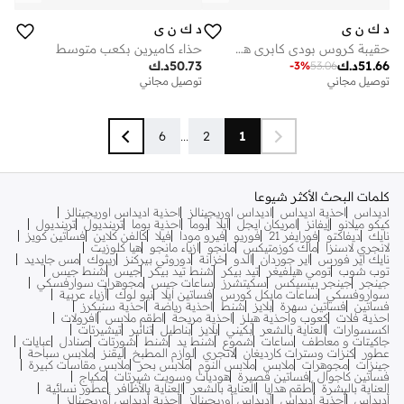
د ك ن ي
د ك ن ي
حقيبة كروس بودي كابري هوبو
حذاء كاميرين بكعب متوسط
51.66
د.ك
50.73
د.ك
-
3
%
53.06
توصيل مجاني
توصيل مجاني
6
...
2
1
كلمات البحث الأكثر شيوعا
اديداس
احذية اديداس
اديداس اوريجينالز
احذية اديداس اوريجينالز
كيكو ميلانو
إيفانز
امريكان ايجل
ايلا
بوما
احذية بوما
ترينديول
ترينديول
نايك
ديفاكتو
فورايفر 21
فوريو
فيرو مودا
فيلا
كالفن كلاين
فساتين كويز
لانجري لاسنزا
ماك كوزمتيكس
مانجو
ازياء مانجو
هيا كلوزيت
نايك اير فورس
اير جوردان
الدو
خزانة
دوروثي بيركنز
ريبوك
مس جايديد
توب شوب
تومي هيلفيغر
تيد بيكر
شنط تيد بيكر
جيس
شنط جيس
جينجر
جينجر بيسيكس
سكيتشرز
ساعات جيس
مجوهرات سوارفسكي
سواروفسكي
ساعات مايكل كورس
فساتين ايلا
نيو لوك
أزياء عربية
فساتين
فساتين سهرة
بلايز
شنط
احذية رياضة
احذية سنيكرز
احذية فلات
كعوب واحذية هيلز
احذية مريحة
اطقم ملابس
افرولات
اكسسوارات
العناية بالشعر
بكيني
بلايز
بناطيل
تنانير
تيشيرتات
جاكيتات و معاطف
ساعات
شموع
شنط يد
شنط
شورتات
صنادل
عبايات
عطور
كنزات وسترات كارديغان
لانجري
لوازم المطبخ
ليقنز
ملابس سباحة
جينزات
مجوهرات
ملابس
ملابس النوم
ملابس بحر
ملابس مقاسات كبيرة
فساتين كاجوال
فساتين قصيرة
هوديات وسويت شيرتات
مكياج
العناية بالبشرة
أطقم هدايا
العناية بالشعر
العناية بالأظافر
عطور نسائية
أديداس
أحذية أديداس
أديداس أوريجينالز
أحذية أديداس أوريجينالز