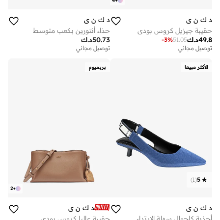
4
+
د ك ن ي
د ك ن ي
حقيبة جيزيل كروس بودي
حذاء أنتورين بكعب متوسط
49.8
د.ك
50.73
د.ك
-
3
%
51.05
توصيل مجاني
توصيل مجاني
الأكثر مبيعا
بريميوم
)
1
(
5
2
+
د ك ن ي
د ك ن ي
أحذية كاجوال سهلة الارتداء
حقيبة عاليا كروس بودي