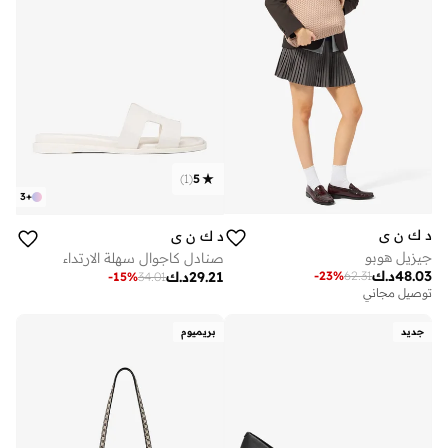
)
1
(
5
3
+
د ك ن ي
د ك ن ي
جيزيل هوبو
صنادل كاجوال سهلة الارتداء
48.03
د.ك
-
23
%
62.31
29.21
د.ك
-
15
%
34.01
توصيل مجاني
جديد
بريميوم