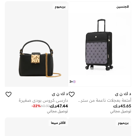
للجنسين
بريميوم
2
+
د ك ن ي
د ك ن ي
أمتعة بعجلات ناعمة من ستريت كريد للجنسين خفيفة الوزن للغاية من بعجلات دوارة ألوان بنفسجي
دارسي كروس بودي صغيرة
45.65
د.ك
47.44
د.ك
-
22
%
60.30
توصيل مجاني
توصيل مجاني
بريميوم
الأكثر مبيعا