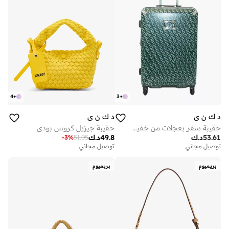
4
+
3
+
د ك ن ي
د ك ن ي
حقيبة سفر بعجلات من خفيفة الوزن للجنسين بألوان متعددة
حقيبة جيزيل كروس بودي
53.61
د.ك
49.8
د.ك
-
3
%
51.05
توصيل مجاني
توصيل مجاني
بريميوم
بريميوم