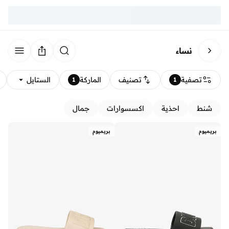
نساء
تصفية
تصنيف
الماركة
الستايل
1
1
شنط
احذية
اكسسوارات
جمال
بريميوم
بريميوم