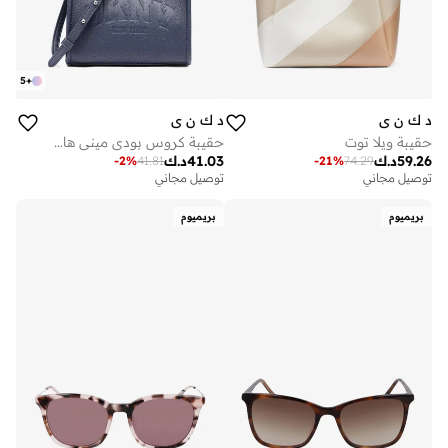
5
+
د ك ن ي
د ك ن ي
حقيبة ويلا توت
حقيبة كروس بودي ميني هادلي
59.26
د.ك
41.03
د.ك
-
2
%
41.81
-
21
%
74.29
توصيل مجاني
توصيل مجاني
بريميوم
بريميوم