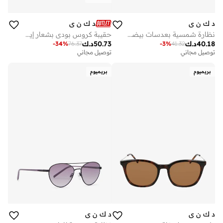
د ك ن ي
د ك ن ي
نظارة شمسية بعدسات بيضوية
حقيبة كروس بودي بشعار إيكو وغطاء قلاب
40.18
د.ك
50.73
د.ك
-
34
%
76.37
-
3
%
41.32
توصيل مجاني
توصيل مجاني
بريميوم
بريميوم
د ك ن ي
د ك ن ي