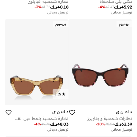
دكني بني سلحفاة
نظارة شمسية افيايتور
45.92
د.ك
40.18
د.ك
-
3
%
41.32
-
4
%
47.43
توصيل مجاني
توصيل مجاني
بريميوم
بريميوم
)
1
(
5
د ك ن ي
د ك ن ي
نظارات شمسية وايفاريرز
نظارة شمسية بنمط عين القطة
63.39
د.ك
48.03
د.ك
-
4
%
49.76
-
20
%
78.54
توصيل مجاني
توصيل مجاني