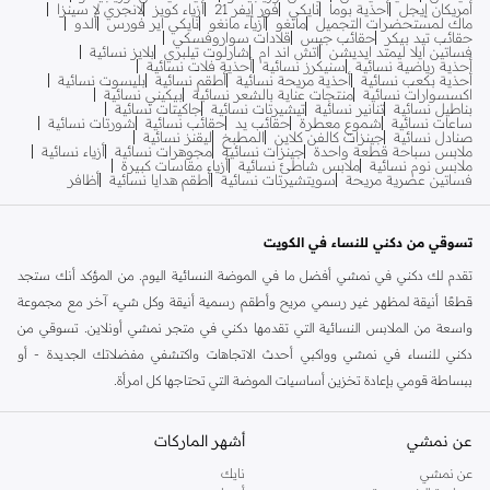
أمريكان إيجل
أحذية بوما
نايكي
فور إيفر 21
أزياء كويز
لانجري لا سينزا
ماك لمستحضرات التجميل
مانغو
أزياء مانغو
نايكي اير فورس
ألدو
حقائب تيد بيكر
حقائب جيس
قلادات سواروفسكي
فساتين ايلا ليمتد ايديشن
اتش اند ام
شارلوت تيلبري
بلايز نسائية
أحذية رياضية نسائية
سنيكرز نسائية
أحذية فلات نسائية
أحذية بكعب نسائية
أحذية مريحة نسائية
أطقم نسائية
بليسوت نسائية
اكسسوارات نسائية
منتجات عناية بالشعر نسائية
بيكيني نسائية
بناطيل نسائية
تنانير نسائية
تيشيرتات نسائية
جاكيتات نسائية
ساعات نسائية
شموع معطرة
حقائب يد
حقائب نسائية
شورتات نسائية
صنادل نسائية
جينزات كالفن كلاين
المطبخ
ليقنز نسائية
ملابس سباحة قطعة واحدة
جينزات نسائية
مجوهرات نسائية
أزياء نسائية
ملابس نوم نسائية
ملابس شاطئ نسائية
أزياء مقاسات كبيرة
فساتين عصرية مريحة
سويتشيرتات نسائية
أطقم هدايا نسائية
أظافر
تسوقي من دكني للنساء في الكويت
تقدم لك دكني في نمشي أفضل ما في الموضة النسائية اليوم. من المؤكد أنك ستجد
قطعًا أنيقة لمظهر غير رسمي مريح وأطقم رسمية أنيقة وكل شيء آخر مع مجموعة
واسعة من الملابس النسائية التي تقدمها دكني في متجر نمشي أونلاين. تسوقي من
دكني للنساء في نمشي وواكبي أحدث الاتجاهات واكتشفي مفضلاتك الجديدة - أو
ببساطة قومي بإعادة تخزين أساسيات الموضة التي تحتاجها كل امرأة.
لم يكن التسوق لشراء الملابس أسهل من أي وقت مضى - بدءاً من الكلاسيكيات الخالدة
عن نمشي
أشهر الماركات
إلى الصيحات الحديثة، نمشي لديها كل شيء. تصفحي المجموعة الواسعة من القمصان
والتيشرتات النسائية من دكني التي تقدمها نمشي وواكبي أحدث الصيحات! تتطلب كل
عن نمشي
نايك