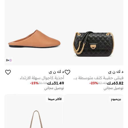
2
+
د ك ن ي
د ك ن ي
فينلي حقيبة كتف متوسطة بحزام كروس بودي
أحذية كاجوال سهلة الارتداء
63.82
د.ك
31.49
د.ك
-
15
%
36.98
-
23
%
82.40
توصيل مجاني
توصيل مجاني
بريميوم
الأكثر مبيعا