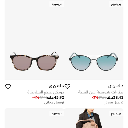
بريميوم
بريميوم
د ك ن ي
د ك ن ي
نظارات شمسية عين القطة
دونكي عظم السلحفاة
38.41
د.ك
45.92
د.ك
-
4
%
47.43
-
3
%
39.39
توصيل مجاني
توصيل مجاني
بريميوم
بريميوم