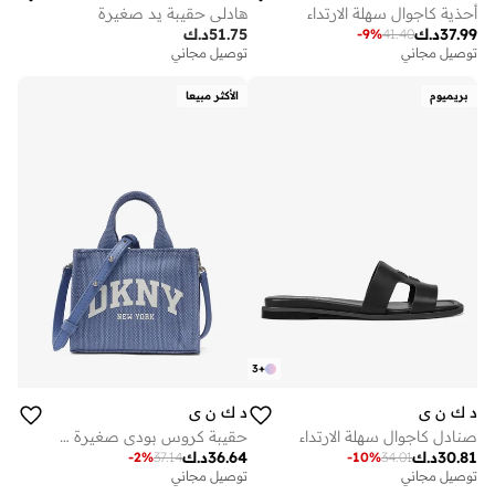
أحذية كاجوال سهلة الارتداء
هادلي حقيبة يد صغيرة
37.99
د.ك
51.75
د.ك
-
9
%
41.40
توصيل مجاني
توصيل مجاني
بريميوم
الأكثر مبيعا
3
+
د ك ن ي
د ك ن ي
صنادل كاجوال سهلة الارتداء
حقيبة كروس بودي صغيرة كاجوال
30.81
د.ك
36.64
د.ك
-
2
%
37.14
-
10
%
34.01
توصيل مجاني
توصيل مجاني