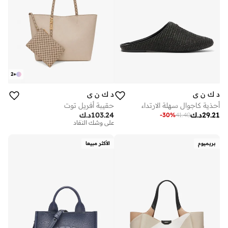
2
+
د ك ن ي
د ك ن ي
أحذية كاجوال سهلة الارتداء
حقيبة أفريل توت
29.21
د.ك
103.24
د.ك
-
30
%
41.40
توصيل مجاني
على وشك النفاد
توصيل مجاني
على وشك النفاد
بريميوم
الأكثر مبيعا