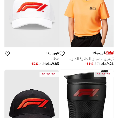
فورمولا1
فورمولا1
تيشيرت سباق الجائزة الكبرى الهولندي من مجموعة الفورمولا 1
غطاء
9.21
د.ك
9.83
د.ك
-
51
%
18.76
-
32
%
14.34
:
:
:
:
00
30
00
00
30
00