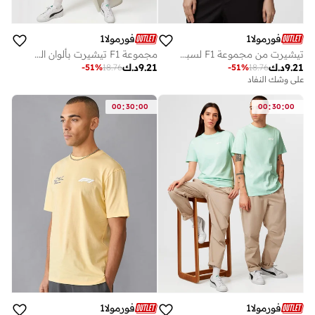
فورمولا1
فورمولا1
تيشيرت من مجموعة F1 لسباق جائزة ميامي الكبرى
مجموعة F1 تيشيرت بألوان الباستيل
9.21
د.ك
9.21
د.ك
-
51
%
18.76
-
51
%
18.76
على وشك النفاد
:
:
:
:
00
30
00
00
30
00
فورمولا1
فورمولا1