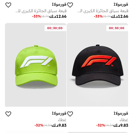
فورمولا1
فورمولا1
قبعة سباق الجائزة الكبرى السعودي - إصدار خاص - متجر فيولر
قبعة سباق الجائزة الكبرى للولايات المتحدة في تكساس للفورمولا 1
12.66
د.ك
12.66
د.ك
-
33
%
18.76
-
33
%
18.76
:
:
:
:
00
30
00
00
30
00
فورمولا1
فورمولا1
غطاء
غطاء
9.83
د.ك
9.83
د.ك
-
32
%
14.34
-
32
%
14.34