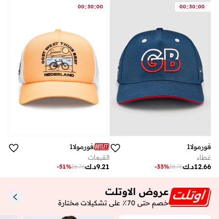
:
:
:
:
00
30
00
00
30
00
فورمولا1
فورمولا1
غطاء
القبعات
12.66
د.ك
9.21
د.ك
-
51
%
18.76
-
33
%
18.76
عروض الاوتلت
خصم حتى 70٪ على تشكيلات مختارة