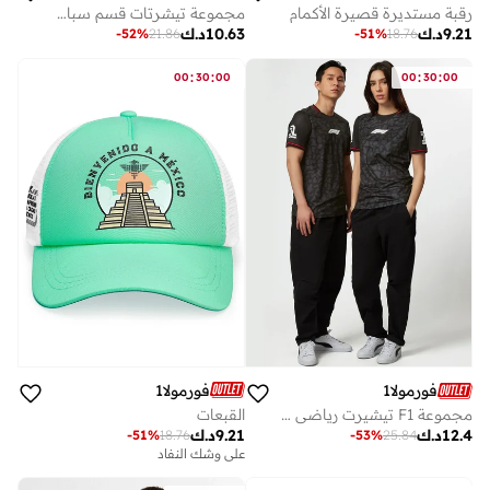
رقبة مستديرة قصيرة الأكمام
مجموعة تيشرتات قسم سباقات الفورمولا 1 العالمية
9.21
د.ك
10.63
د.ك
-
52
%
21.86
-
51
%
18.76
:
:
:
:
00
30
00
00
30
00
فورمولا1
فورمولا1
القبعات
مجموعة F1 تيشيرت رياضي مموه
9.21
د.ك
12.4
د.ك
-
51
%
18.76
-
53
%
25.84
على وشك النفاد