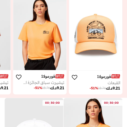
فورمولا1
فورمولا1
تيشيرت سباق الجائزة الكبرى الهولندي من مجموعة الفورمولا 1
القبعات
9.21
د.ك
9.21
د
9.21
د.ك
-
51
%
18.76
-
51
%
18.76
:
:
:
:
00
30
00
00
30
00