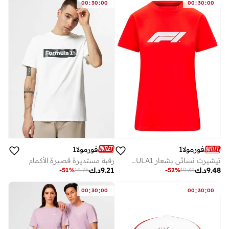
:
:
:
:
00
30
00
00
30
00
فورمولا1
فورمولا1
رقبة مستديرة قصيرة الأكمام
تيشيرت نسائي بشعار FORMULA1
9.21
د.ك
9.48
د.ك
-
51
%
18.76
-
52
%
19.38
:
:
:
:
00
30
00
00
30
00