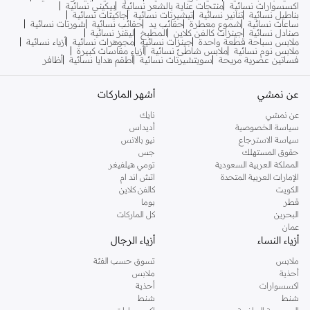
اكسسوارات نسائية
منتجات عناية بالشعر نسائية
بيكيني نسائية
بناطيل نسائية
تنانير نسائية
تيشيرتات نسائية
جاكيتات نسائية
ساعات نسائية
شموع معطرة
حقائب يد
حقائب نسائية
شورتات نسائية
صنادل نسائية
جينزات كالفن كلاين
المطبخ
ليقنز نسائية
ملابس سباحة قطعة واحدة
جينزات نسائية
مجوهرات نسائية
أزياء نسائية
ملابس نوم نسائية
ملابس شاطئ نسائية
أزياء مقاسات كبيرة
فساتين عصرية مريحة
سويتشيرتات نسائية
أطقم هدايا نسائية
أظافر
عن نمشي
أشهر الماركات
عن نمشي
نايك
سياسة الخصوصية
أديداس
سياسة الاسترجاع
نيو بالانس
حقوق المستهلك
جس
المملكة العربية السعودية
تومي هيلفيغر
الإمارات العربية المتحدة
اتش اند ام
الكويت
كالفن كلاين
قطر
بوما
البحرين
كل الماركات
عمان
أزياء النساء
أزياء الرجال
ملابس
تسوق حسب الفئة
أحذية
ملابس
اكسسوارات
أحذية
شنط
شنط