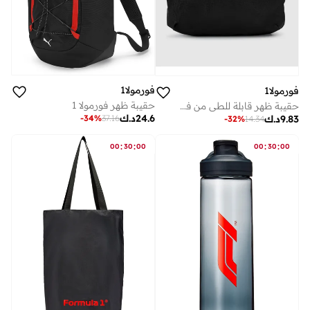
فورمولا1
فورمولا1
حقيبة ظهر فورمولا 1
حقيبة ظهر قابلة للطي من فورمولا 1
24.6
د.ك
9.83
د.ك
-
34
%
37.16
-
32
%
14.34
:
:
:
:
00
30
00
00
30
00