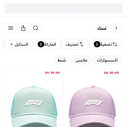
نساء
تصفية
تصنيف
الماركة
الستايل
1
1
اكسسوارات
ملابس
شنط
:
:
:
:
00
30
00
00
30
00