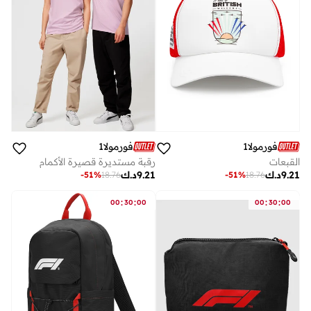
فورمولا1
فورمولا1
رقبة مستديرة قصيرة الأكمام
القبعات
9.21
د.ك
9.21
د.ك
-
51
%
18.76
-
51
%
18.76
:
:
:
:
00
30
00
00
30
00