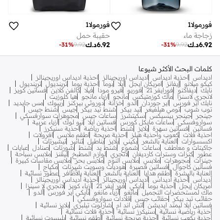
فورمولا1
فورمولا1
زجاجة ماء
حقيبة حمل
6.92
د.ك
6.92
د.ك
-
31
%
9.92
-
31
%
9.92
كلمات البحث الأكثر شيوعا
اديداس
احذية اديداس
اديداس اوريجينالز
احذية اديداس اوريجينالز
كيكو ميلانو
إيفانز
امريكان ايجل
ايلا
بوما
احذية بوما
ترينديول
ترينديول
نايك
ديفاكتو
فورايفر 21
فوريو
فيرو مودا
فيلا
كالفن كلاين
فساتين كويز
لانجري لاسنزا
ماك كوزمتيكس
مانجو
ازياء مانجو
هيا كلوزيت
نايك اير فورس
اير جوردان
الدو
خزانة
دوروثي بيركنز
ريبوك
مس جايديد
توب شوب
تومي هيلفيغر
تيد بيكر
شنط تيد بيكر
جيس
شنط جيس
جينجر
جينجر بيسيكس
سكيتشرز
ساعات جيس
مجوهرات سوارفسكي
سواروفسكي
ساعات مايكل كورس
فساتين ايلا
نيو لوك
أزياء عربية
فساتين
فساتين سهرة
بلايز
شنط
احذية رياضة
احذية سنيكرز
احذية فلات
كعوب واحذية هيلز
احذية مريحة
اطقم ملابس
افرولات
اكسسوارات
العناية بالشعر
بكيني
بلايز
بناطيل
تنانير
تيشيرتات
جاكيتات و معاطف
ساعات
شموع
شنط يد
شنط
شورتات
صنادل
عبايات
عطور
كنزات وسترات كارديغان
لانجري
لوازم المطبخ
ليقنز
ملابس سباحة
جينزات
مجوهرات
ملابس
ملابس النوم
ملابس بحر
ملابس مقاسات كبيرة
فساتين كاجوال
فساتين قصيرة
هوديات وسويت شيرتات
مكياج
العناية بالبشرة
أطقم هدايا
العناية بالشعر
العناية بالأظافر
عطور نسائية
أديداس
أحذية أديداس
أديداس أوريجينالز
أحذية أديداس أوريجينالز
أمريكان إيجل
أحذية بوما
نايكي
فور إيفر 21
أزياء كويز
لانجري لا سينزا
ماك لمستحضرات التجميل
مانغو
أزياء مانغو
نايكي اير فورس
ألدو
حقائب تيد بيكر
حقائب جيس
قلادات سواروفسكي
فساتين ايلا ليمتد ايديشن
اتش اند ام
شارلوت تيلبري
بلايز نسائية
أحذية رياضية نسائية
سنيكرز نسائية
أحذية فلات نسائية
أحذية بكعب نسائية
أحذية مريحة نسائية
أطقم نسائية
بليسوت نسائية