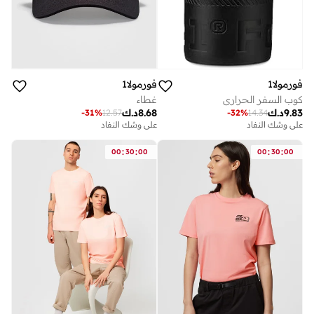
فورمولا1
فورمولا1
كوب السفر الحراري
غطاء
9.83
د.ك
8.68
د.ك
-
32
%
14.34
-
31
%
12.57
على وشك النفاد
على وشك النفاد
:
:
:
:
00
30
00
00
30
00