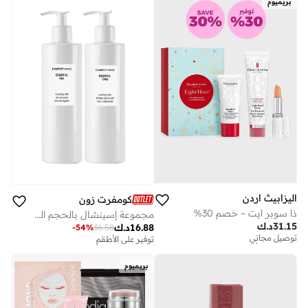
بريميوم
توفير على الأطقم
اليزابيث اردن
كومفرت زون
ذا سوبر ايت – خصم 30%
مجموعة إسينشال بالحجم الكبير، توفير 33٪.
31.15
د.ك
16.88
د.ك
-
54
%
36.58
توصيل مجاني
توفير على الأطقم
توفير على الأطقم
توصيل مجاني
بريميوم
توفير على الأطقم