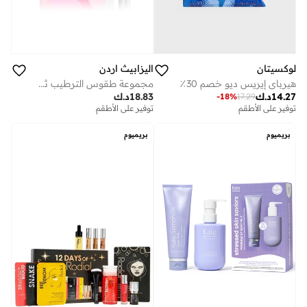
لوكسيتان
اليزابيث اردن
هيرباي إيريس ديو خصم 30٪
مجموعة طقوس الترطيب ثماني ساعات® قطعتين
14.27
د.ك
18.83
د.ك
-
18
%
17.29
توفير على الأطقم
توفير على الأطقم
بريميوم
بريميوم