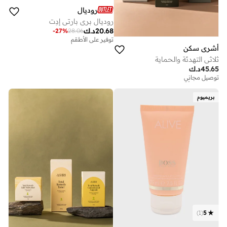
روديال
روديال بري بارتي إدِت
20.68
د.ك
-
27
%
28.06
توفير على الأطقم
أشري سكن
ثلاثي التهدئة والحماية
45.65
د.ك
توصيل مجاني
توفير على الأطقم
توصيل مجاني
بريميوم
توفير على الأطقم
)
1
(
5