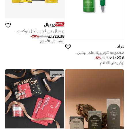
روديال
روديال بي فينوم ليتل لوكسوريز
23.38
د.ك
-
28
%
32.08
توفير على الأطقم
مراد
مجموعة تجريبية: علم البشرة الصحية - شد وإعادة تشكيل بالريتينال
23.8
د.ك
-
5
%
24.92
توفير على الأطقم
بريميوم