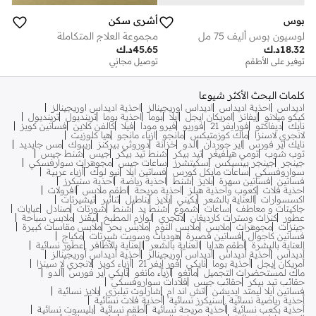
بوس
أشري سكن
لوسيون بوس أليف 75 مل
مجموعة العلاج المتكاملة
18.32
د.ك
45.65
د.ك
توفير على الأطقم
توصيل مجاني
توفير على الأطقم
توصيل مجاني
توفير على الأطقم
كلمات البحث الأكثر شيوعا
اديداس
احذية اديداس
اديداس اوريجينالز
احذية اديداس اوريجينالز
كيكو ميلانو
إيفانز
امريكان ايجل
ايلا
بوما
احذية بوما
ترينديول
ترينديول
نايك
ديفاكتو
فورايفر 21
فوريو
فيرو مودا
فيلا
كالفن كلاين
فساتين كويز
لانجري لاسنزا
ماك كوزمتيكس
مانجو
ازياء مانجو
هيا كلوزيت
نايك اير فورس
اير جوردان
الدو
خزانة
دوروثي بيركنز
ريبوك
مس جايديد
توب شوب
تومي هيلفيغر
تيد بيكر
شنط تيد بيكر
جيس
شنط جيس
جينجر
جينجر بيسيكس
سكيتشرز
ساعات جيس
مجوهرات سوارفسكي
سواروفسكي
ساعات مايكل كورس
فساتين ايلا
نيو لوك
أزياء عربية
فساتين
فساتين سهرة
بلايز
شنط
احذية رياضة
احذية سنيكرز
احذية فلات
كعوب واحذية هيلز
احذية مريحة
اطقم ملابس
افرولات
اكسسوارات
العناية بالشعر
بكيني
بلايز
بناطيل
تنانير
تيشيرتات
جاكيتات و معاطف
ساعات
شموع
شنط يد
شنط
شورتات
صنادل
عبايات
عطور
كنزات وسترات كارديغان
لانجري
لوازم المطبخ
ليقنز
ملابس سباحة
جينزات
مجوهرات
ملابس
ملابس النوم
ملابس بحر
ملابس مقاسات كبيرة
فساتين كاجوال
فساتين قصيرة
هوديات وسويت شيرتات
مكياج
العناية بالبشرة
أطقم هدايا
العناية بالشعر
العناية بالأظافر
عطور نسائية
أديداس
أحذية أديداس
أديداس أوريجينالز
أحذية أديداس أوريجينالز
أمريكان إيجل
أحذية بوما
نايكي
فور إيفر 21
أزياء كويز
لانجري لا سينزا
ماك لمستحضرات التجميل
مانغو
أزياء مانغو
نايكي اير فورس
ألدو
حقائب تيد بيكر
حقائب جيس
قلادات سواروفسكي
فساتين ايلا ليمتد ايديشن
اتش اند ام
شارلوت تيلبري
بلايز نسائية
أحذية رياضية نسائية
سنيكرز نسائية
أحذية فلات نسائية
أحذية بكعب نسائية
أحذية مريحة نسائية
أطقم نسائية
بليسوت نسائية