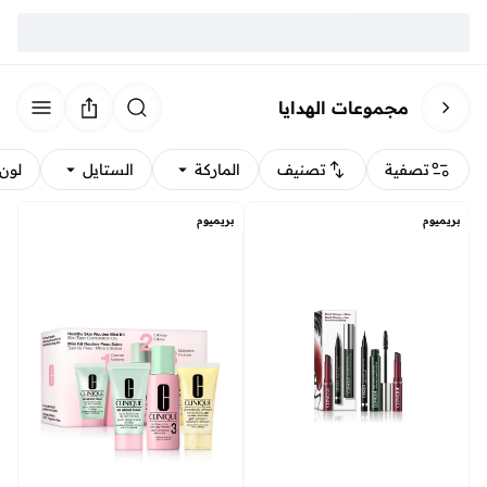
مجموعات الهدايا
تصفية
تصنيف
الماركة
الستايل
لون
بريميوم
بريميوم