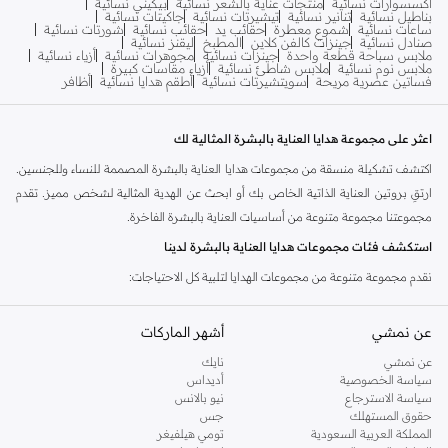
اكسسوارات نسائية
منتجات عناية بالشعر نسائية
بيكيني نسائية
بناطيل نسائية
تنانير نسائية
تيشيرتات نسائية
جاكيتات نسائية
ساعات نسائية
شموع معطرة
حقائب يد
حقائب نسائية
شورتات نسائية
صنادل نسائية
جينزات كالفن كلاين
المطبخ
ليقنز نسائية
ملابس سباحة قطعة واحدة
جينزات نسائية
مجوهرات نسائية
أزياء نسائية
ملابس نوم نسائية
ملابس شاطئ نسائية
أزياء مقاسات كبيرة
فساتين عصرية مريحة
سويتشيرتات نسائية
أطقم هدايا نسائية
أظافر
اعثر على مجموعة هدايا العناية بالبشرة المثالية لك
اكتشف تشكيلة منسقة من مجموعات هدايا العناية بالبشرة المصممة للنساء وللجنسين.
ارتقِ بروتين العناية الذاتية الخاص بك أو ابحث عن الهدية المثالية لشخص مميز. تقدم
مجموعتنا مجموعة متنوعة من أساسيات العناية بالبشرة الفاخرة.
استكشف فئات مجموعات هدايا العناية بالبشرة لدينا
نقدم مجموعة متنوعة من مجموعات الهدايا لتلبية كل الاحتياجات:
أبطال الترطيب:
مجموعات تركز على الترطيب المكثف وتجديد حاجز البشرة
عن نمشي
أشهر الماركات
الطبيعي.
عن نمشي
نايك
أساسيات مكافحة الشيخوخة:
مجموعات منسقة تحتوي على تركيبات قوية
سياسة الخصوصية
أديداس
لمكافحة علامات الشيخوخة وتعزيز الإشراق الشبابي.
سياسة الاسترجاع
نيو بالانس
حقوق المستهلك
جس
معززات الإشراق:
مجموعات مصممة لتفتيح لون البشرة وتقليل البقع الداكنة ومنحها
المملكة العربية السعودية
تومي هيلفيغر
توهجًا مشرقًا.