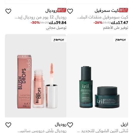
كيت سمرفيل
روديال
كيت سومرفيل منقذات البشرة المجهدة
روديال 12 يوم من روديال إيديت
17.47
د.ك
39.84
د.ك
-
30
%
56.20
-
26
%
23.32
توفير على الأطقم
توصيل مجاني
توفير على الأطقم
توصيل مجاني
بريميوم
بريميوم
توفير على الأطقم
ازيل
روديال
ثنائي التين الشوكي للتجديد والإحياء
روديال بلَش دروبس سانسِت كيس 2 مل