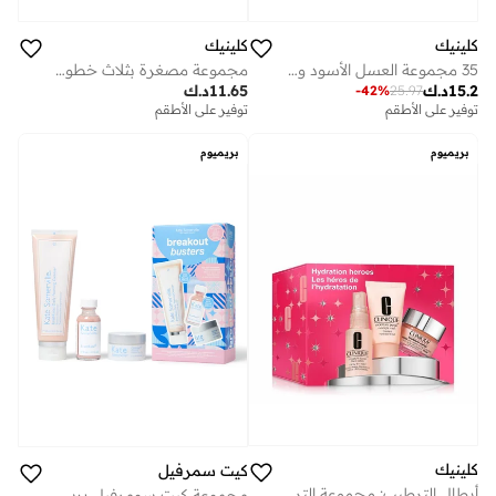
كلينيك
كلينيك
35 مجموعة العسل الأسود وتشكيلة أخرى، توفير %
مجموعة مصغرة بثلاث خطوات للبشرة المختلطة الدهنية
15.2
د.ك
11.65
د.ك
-
42
%
25.97
توفير على الأطقم
توفير على الأطقم
بريميوم
بريميوم
كلينيك
كيت سمرفيل
أبطال الترطيب: مجموعة الترطيب المكثف،
مجموعة كيت سومرفيل بريك أوت باسترز