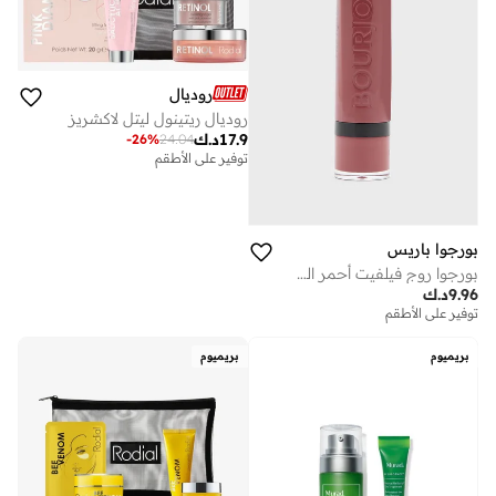
روديال
روديال ريتينول ليتل لاكشريز
17.9
د.ك
-
26
%
24.04
توفير على الأطقم
بورجوا باريس
بورجوا روج فيلفيت أحمر الشفاه – 42 – تويل رِد، 2.4 جرام
9.96
د.ك
توفير على الأطقم
بريميوم
بريميوم