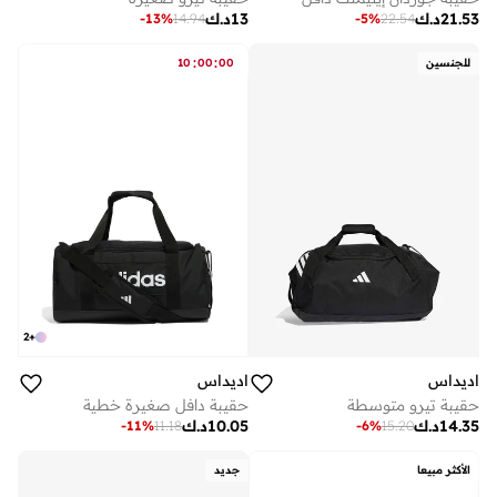
21.53
د.ك
13
د.ك
-
13
%
14.94
-
5
%
22.54
:
:
للجنسين
00
00
10
2
+
اديداس
اديداس
حقيبة تيرو متوسطة
حقيبة دافل صغيرة خطية
14.35
د.ك
10.05
د.ك
-
11
%
11.18
-
6
%
15.20
الأكثر مبيعا
جديد