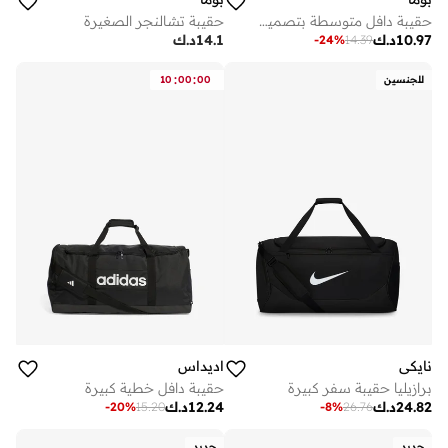
حقيبة دافل متوسطة بتصميم تشالنجر
حقيبة تشالنجر الصغيرة
10.97
د.ك
14.1
د.ك
-
24
%
14.39
:
:
للجنسين
00
00
10
نايكي
اديداس
برازيليا حقيبة سفر كبيرة
حقيبة دافل خطية كبيرة
24.82
د.ك
12.24
د.ك
-
20
%
15.20
-
8
%
26.76
جديد
جديد