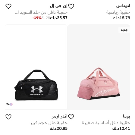
اديداس
إي جي إل
حقيبة رياضية
حقيبة دافل من جلد السويد النباتي - أزرق ليلي
15.79
د.ك
25.57
د.ك
-
19
%
31.28
جديد
2
+
بوما
اندر ارمر
حقيبة دافل أساسية صغيرة
حقيبة دفل حجم كبير
12.41
د.ك
20.85
د.ك