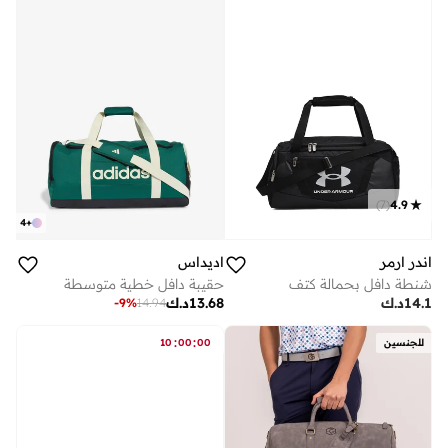
)
7
(
4.9
4
+
اندر ارمر
اديداس
شنطة دافل بحمالة كتف
حقيبة دافل خطية متوسطة
14.1
د.ك
13.68
د.ك
-
9
%
14.94
:
:
للجنسين
00
00
10