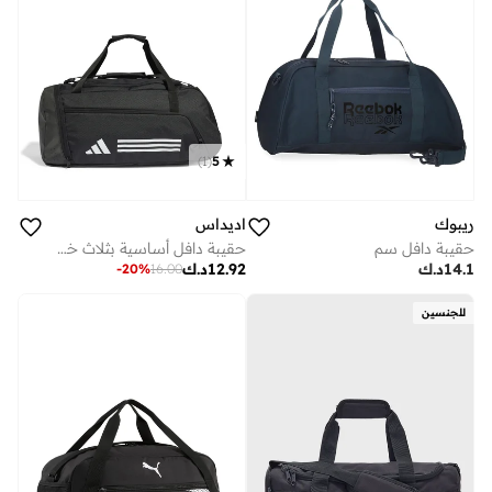
)
1
(
5
ريبوك
اديداس
حقيبة دافل سم
حقيبة دافل أساسية بثلاث خطوط متوسطة
14.1
د.ك
12.92
د.ك
-
20
%
16.00
للجنسين