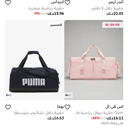
اندر ارمر
اديداس
حقيبة دافل لا تقاوم .
حقيبة رياضية صغيرة
20.85
د.ك
15.96
د.ك
-
9
%
17.47
:
:
00
00
10
للجنسين
2
+
4
+
اس في ال
بوما
Gym حقيبة دوفل رياضية فاخرة مع قسم للأحذية - وردي فاتح
حقيبة دافل تشالنجر متوسطة
16.11
د.ك
16.63
د.ك
-
25
%
21.31
على وشك النفاد