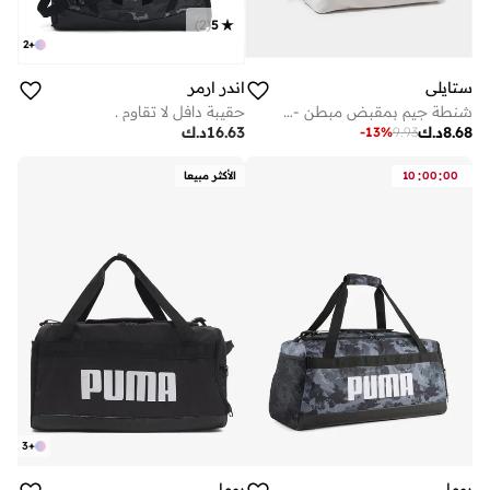
)
2
(
5
2
+
ستايلي
اندر ارمر
شنطة جيم بمقبض مبطن - رمادي
حقيبة دافل لا تقاوم .
8.68
د.ك
16.63
د.ك
-
13
%
9.93
:
:
00
00
10
الأكثر مبيعا
3
+
بوما
بوما