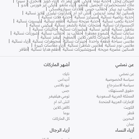
أمريكان إيجل
أحذية بوما
نايكي
فور إيفر 21
أزياء كويز
لانجري لا سينزا
ماك لمستحضرات التجميل
مانغو
أزياء مانغو
نايكي اير فورس
ألدو
حقائب تيد بيكر
حقائب جيس
قلادات سواروفسكي
فساتين ايلا ليمتد ايديشن
اتش اند ام
شارلوت تيلبري
بلايز نسائية
أحذية رياضية نسائية
سنيكرز نسائية
أحذية فلات نسائية
أحذية بكعب نسائية
أحذية مريحة نسائية
أطقم نسائية
بليسوت نسائية
اكسسوارات نسائية
منتجات عناية بالشعر نسائية
بيكيني نسائية
بناطيل نسائية
تنانير نسائية
تيشيرتات نسائية
جاكيتات نسائية
ساعات نسائية
شموع معطرة
حقائب يد
حقائب نسائية
شورتات نسائية
صنادل نسائية
جينزات كالفن كلاين
المطبخ
ليقنز نسائية
ملابس سباحة قطعة واحدة
جينزات نسائية
مجوهرات نسائية
أزياء نسائية
ملابس نوم نسائية
ملابس شاطئ نسائية
أزياء مقاسات كبيرة
فساتين عصرية مريحة
سويتشيرتات نسائية
أطقم هدايا نسائية
أظافر
عن نمشي
أشهر الماركات
عن نمشي
نايك
سياسة الخصوصية
أديداس
سياسة الاسترجاع
نيو بالانس
حقوق المستهلك
جس
المملكة العربية السعودية
تومي هيلفيغر
الإمارات العربية المتحدة
اتش اند ام
الكويت
كالفن كلاين
قطر
بوما
البحرين
كل الماركات
عمان
أزياء النساء
أزياء الرجال