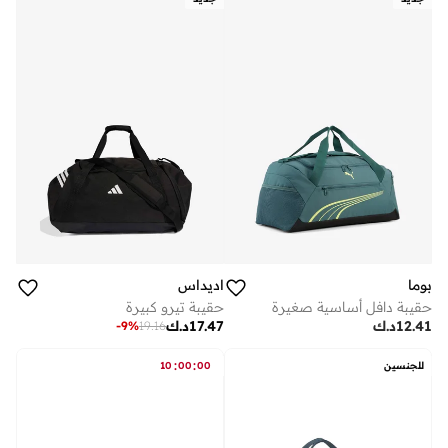
بوما
اديداس
حقيبة دافل أساسية صغيرة
حقيبة تيرو كبيرة
12.41
د.ك
17.47
د.ك
-
9
%
19.16
:
:
للجنسين
00
00
10