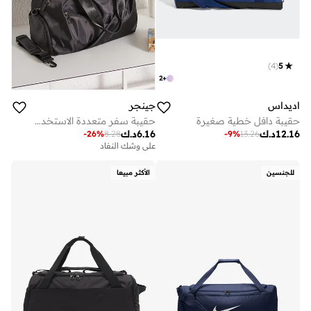
)
4
(
5
2
+
اديداس
جينجر
حقيبة دافل خطية صغيرة
حقيبة سفر متعددة الاستخدامات
12.16
د.ك
6.16
د.ك
-
26
%
8.28
-
9
%
13.26
على وشك النفاد
للجنسين
الأكثر مبيعا