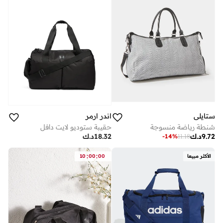
ستايلي
اندر ارمر
شنطة رياضة منسوجة
حقيبة ستوديو لايت دافل
9.72
د.ك
18.32
د.ك
-
14
%
11.18
:
:
الأكثر مبيعا
00
00
10