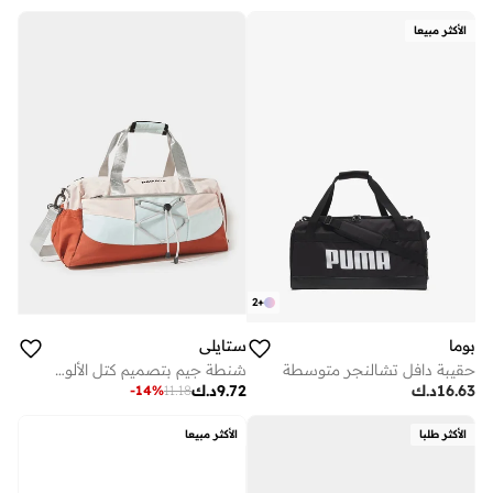
الأكثر مبيعا
2
+
بوما
ستايلي
حقيبة دافل تشالنجر متوسطة
شنطة جيم بتصميم كتل الألوان
16.63
د.ك
9.72
د.ك
-
14
%
11.18
الأكثر طلبا
الأكثر مبيعا