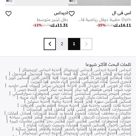
4
+
4
+
اس في ال
اديداس
Gym حقيبة دوفل رياضية فاخرة مع قسم للأحذية - كريمة
دفل لينير متوسط
16.11
د.ك
11.31
د.ك
-
12
%
12.78
-
25
%
21.31
2
1
كلمات البحث الأكثر شيوعا
اديداس
احذية اديداس
اديداس اوريجينالز
احذية اديداس اوريجينالز
كيكو ميلانو
إيفانز
امريكان ايجل
ايلا
بوما
احذية بوما
ترينديول
ترينديول
نايك
ديفاكتو
فورايفر 21
فوريو
فيرو مودا
فيلا
كالفن كلاين
فساتين كويز
لانجري لاسنزا
ماك كوزمتيكس
مانجو
ازياء مانجو
هيا كلوزيت
نايك اير فورس
اير جوردان
الدو
خزانة
دوروثي بيركنز
ريبوك
مس جايديد
توب شوب
تومي هيلفيغر
تيد بيكر
شنط تيد بيكر
جيس
شنط جيس
جينجر
جينجر بيسيكس
سكيتشرز
ساعات جيس
مجوهرات سوارفسكي
سواروفسكي
ساعات مايكل كورس
فساتين ايلا
نيو لوك
أزياء عربية
فساتين
فساتين سهرة
بلايز
شنط
احذية رياضة
احذية سنيكرز
احذية فلات
كعوب واحذية هيلز
احذية مريحة
اطقم ملابس
افرولات
اكسسوارات
العناية بالشعر
بكيني
بلايز
بناطيل
تنانير
تيشيرتات
جاكيتات و معاطف
ساعات
شموع
شنط يد
شنط
شورتات
صنادل
عبايات
عطور
كنزات وسترات كارديغان
لانجري
لوازم المطبخ
ليقنز
ملابس سباحة
جينزات
مجوهرات
ملابس
ملابس النوم
ملابس بحر
ملابس مقاسات كبيرة
فساتين كاجوال
فساتين قصيرة
هوديات وسويت شيرتات
مكياج
العناية بالبشرة
أطقم هدايا
العناية بالشعر
العناية بالأظافر
عطور نسائية
أديداس
أحذية أديداس
أديداس أوريجينالز
أحذية أديداس أوريجينالز