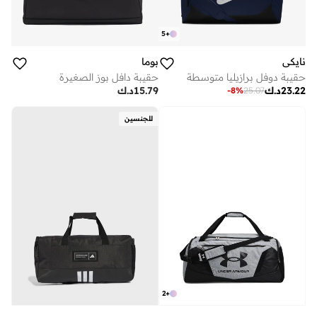
5
+
نايكي
بوما
حقيبة دوفل برازيليا متوسطة
حقيبة دافل بوز الصغيرة
23.22
د.ك
15.79
د.ك
-
8
%
25.07
للجنسين
2
+