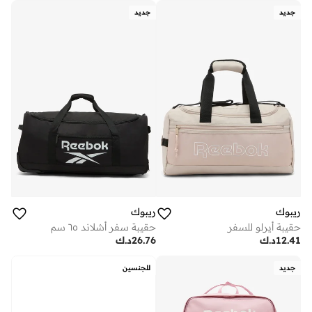
جديد
جديد
ريبوك
ريبوك
حقيبة أيرلو للسفر
حقيبة سفر أشلاند ٦٥ سم
12.41
د.ك
26.76
د.ك
جديد
للجنسين