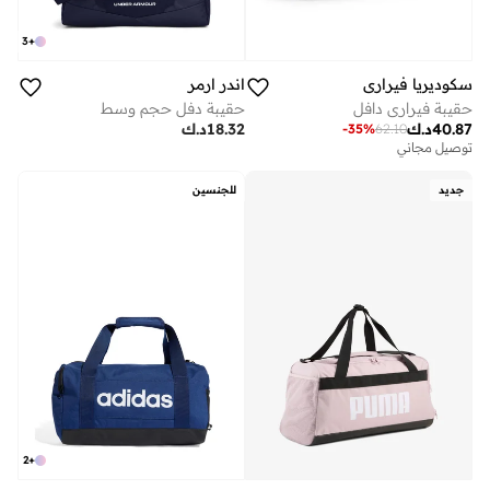
3
+
سكوديريا فيراري
اندر ارمر
حقيبة فيراري دافل
حقيبة دفل حجم وسط
40.87
د.ك
18.32
د.ك
-
35
%
62.10
توصيل مجاني
جديد
للجنسين
2
+