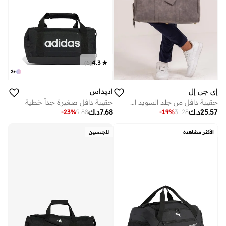
)
6
(
4.3
2
+
إي جي إل
اديداس
حقيبة دافل من جلد السويد النباتي - رمادي ناردو
حقيبة دافل صغيرة جداً خطية
25.57
د.ك
7.68
د.ك
-
23
%
9.88
-
19
%
31.28
الأكثر مشاهدة
للجنسين