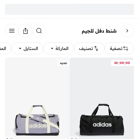
شنط دفل للجيم
تصفية
تصنيف
الماركة
الستايل
الم
:
:
00
00
10
جديد