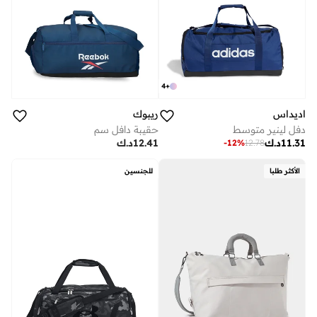
4
+
اديداس
ريبوك
دفل لينير متوسط
حقيبة دافل سم
11.31
د.ك
12.41
د.ك
-
12
%
12.78
الأكثر طلبا
للجنسين