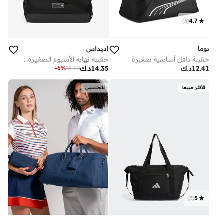
)
3
(
4.7
بوما
اديداس
حقيبة دافل أساسية صغيرة
حقيبة نهاية الأسبوع الصغيرة بثلاث خطوط
12.41
د.ك
14.35
د.ك
-
6
%
15.20
الأكثر مبيعا
للجنسين
)
3
(
5