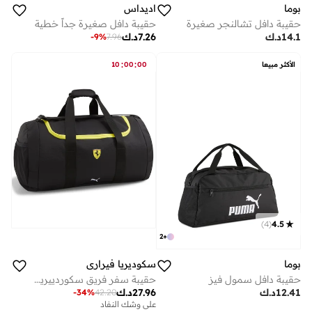
بوما
اديداس
حقيبة دافل تشالنجر صغيرة
حقيبة دافل صغيرة جداً خطية
14.1
د.ك
7.26
د.ك
-
9
%
7.96
:
:
الأكثر مبيعا
00
00
10
)
4
(
4.5
2
+
بوما
سكوديريا فيراري
حقيبة دافل سمول فيز
حقيبة سفر فريق سكوردييريا فيراري 2024
12.41
د.ك
27.96
د.ك
-
34
%
42.20
على وشك النفاد