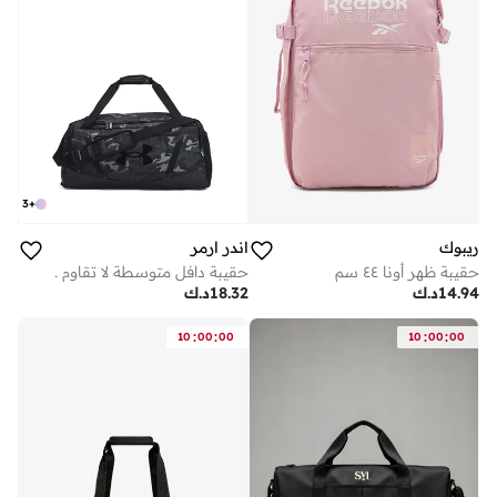
3
+
ريبوك
اندر ارمر
حقيبة ظهر أونا ٤٤ سم
حقيبة دافل متوسطة لا تقاوم .
14.94
د.ك
18.32
د.ك
:
:
:
:
10
00
00
10
00
00