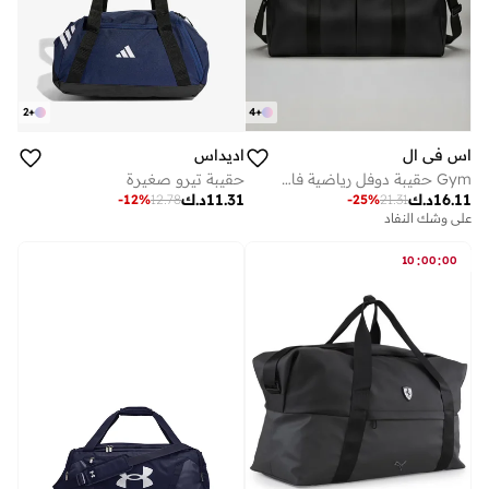
2
+
4
+
اس في ال
اديداس
Gym حقيبة دوفل رياضية فاخرة مع قسم للأحذية - أسود
حقيبة تيرو صغيرة
16.11
د.ك
11.31
د.ك
-
12
%
12.78
-
25
%
21.31
على وشك النفاد
:
:
10
00
00