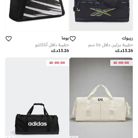
ريبوك
بوما
حقيبة برلين دافل ٤٥ سم
حقيبة دافل أتاكانتو
13.26
د.ك
13.26
د.ك
:
:
:
:
10
00
00
10
00
00