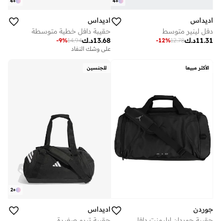
4
+
4
+
اديداس
اديداس
دفل لينير متوسط
حقيبة دافل خطية متوسطة
11.31
د.ك
13.68
د.ك
-
9
%
14.94
-
12
%
12.78
على وشك النفاد
الأكثر مبيعا
للجنسين
2
+
جوردن
اديداس
حقيبة جوردان إيليمنت دافل
حقيبة تيرو صغيرة