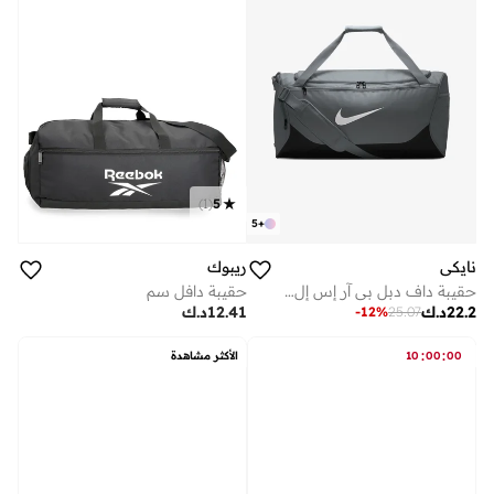
)
1
(
5
5
+
نايكي
ريبوك
حقيبة داف دبل بي آر إس إل إم
حقيبة دافل سم
22.2
د.ك
12.41
د.ك
-
12
%
25.07
:
:
00
00
10
الأكثر مشاهدة