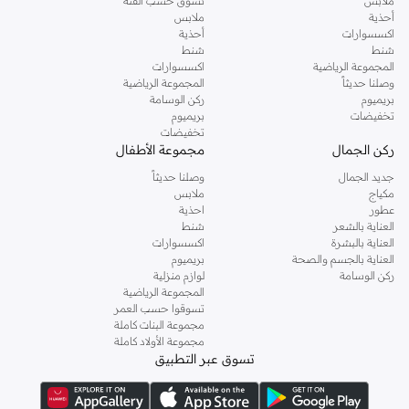
ملابس
تسوق حسب الفئة
أحذية
ملابس
اكسسوارات
أحذية
شنط
شنط
المجموعة الرياضية
اكسسوارات
وصلنا حديثاً
المجموعة الرياضية
بريميوم
ركن الوسامة
تخفيضات
بريميوم
تخفيضات
ركن الجمال
مجموعة الأطفال
جديد الجمال
وصلنا حديثاً
مكياج
ملابس
عطور
احذية
العناية بالشعر
شنط
العناية بالبشرة
اكسسوارات
العناية بالجسم والصحة
بريميوم
ركن الوسامة
لوازم منزلية
المجموعة الرياضية
تسوقوا حسب العمر
مجموعة البنات كاملة
مجموعة الأولاد كاملة
تسوق عبر التطبيق