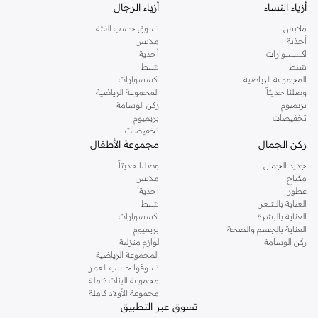
أزياء النساء
أزياء الرجال
ملابس
تسوق حسب الفئة
أحذية
ملابس
اكسسوارات
أحذية
شنط
شنط
المجموعة الرياضية
اكسسوارات
وصلنا حديثاً
المجموعة الرياضية
بريميوم
ركن الوسامة
تخفيضات
بريميوم
تخفيضات
ركن الجمال
مجموعة الأطفال
جديد الجمال
وصلنا حديثاً
مكياج
ملابس
عطور
احذية
العناية بالشعر
شنط
العناية بالبشرة
اكسسوارات
العناية بالجسم والصحة
بريميوم
ركن الوسامة
لوازم منزلية
المجموعة الرياضية
تسوقوا حسب العمر
مجموعة البنات كاملة
مجموعة الأولاد كاملة
تسوق عبر التطبيق