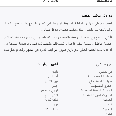
16.72
د.ك
13.76
د.ك
دوروثي بيركنز الكويت
تعتبر دوروثي بيركنز، الماركة التجارية المبهجة التي تتميز بالتنوع والتصاميم الانثوية،
والتي توفر لك ملابس انيقة ومظهر عصري مع كل ستايل.
تألقي كل يوم مع اساسيات رائعة واكسسوارات انيقة واستمتعي ببلايز مدهشة، فساتين
جميلة، بناطيل رسمية، ليقنز كاجوال، تيشيرتات وتيشيرتات كت، ومجموعة متنوعة من
الاحذية ذات الكعب العالي. مع تاريخ طويل من ابقاء المرأة في مظهر رائع، تواصل هذه
الماركة في المملكة المتحدة الحفاظ على سمعتها للستايل والاناقة، سنة بعد سنة. سواء
كنت تقومين بتجديد خزانة ملابسك الملائمة للعمل، البحث عن فستان مثالي للحفلات او
عن نمشي
أشهر الماركات
تفضلين ملابس مريحة في عطلة نهاية الاسبوع، فمن المؤكد انك ستجدين ما تحتاجين
عن نمشي
نايك
اليه.
سياسة الخصوصية
أديداس
سياسة الاسترجاع
نيو بالانس
تسوقي دوروثي بيركنز اون لاين السالمية
حقوق المستهلك
جس
تسوقي دوروثي بيركنز اون لاين من نمشي واستمتعي باكثر من الف ستايل من مجموعة
المملكة العربية السعودية
تومي هيلفيغر
الإمارات العربية المتحدة
اتش اند ام
دوروثي بيركنز الشهيرة. تصفحي المجموعة كاملة في متجر دوروثي بيركنز اون لاين او
الكويت
كالفن كلاين
استخدمي القائمة لتحديد تجربة تسوق دوروثي بيركنز اون لاين. خدمة التوصيل السريعة
قطر
بوما
والدعم الاستثنائي يضمن لك تجربة تسوق ممتعة دائما مع نمشي.
البحرين
كل الماركات
عمان