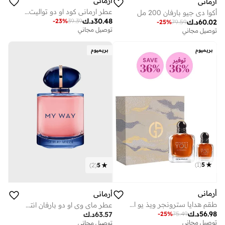
أرماني
أرماني
عطر ارماني كود او دو تواليت - 125 مل
أكوا دي جيو بارفان 200 مل
30.48
د.ك
-
23
%
39.39
60.02
د.ك
-
25
%
79.59
توصيل مجاني
توصيل مجاني
بريميوم
بريميوم
)
1
(
5
)
2
(
5
أرماني
أرماني
طقم هدايا سترونجر ويذ يو انتنسلي
عطر ماي وي او دو بارفان انتنس - 90 مل
56.98
د.ك
63.57
د.ك
-
25
%
75.49
توصيل مجاني
توصيل مجاني
توفير على الأطقم
على وشك النفاد