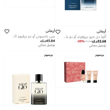
أرماني
أرماني
سِي باسيوني أو دو برفيوم 50 مل طقم هدايا للعطلات
أكوا دي جيو بروفوند أو دو بارفان 200 مل
45.84
د.ك
52.68
د.ك
توصيل مجاني
-
25
%
69.54
توفير على الأطقم
توصيل مجاني
توصيل مجاني
توفير على الأطقم
بريميوم
بريميوم