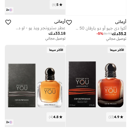
)
6
(
5
2
+
أرماني
أرماني
عطر سترونجر ويذ يو - او دو تواليت 50 مل
أكوا دي جيو أو دو بارفان 50 مل
33.18
د.ك
35.2
د.ك
-
5
%
36.97
توصيل مجاني
توصيل مجاني
الأكثر مبيعا
الأكثر مبيعا
)
4
(
4.8
)
13
(
4.9
2
+