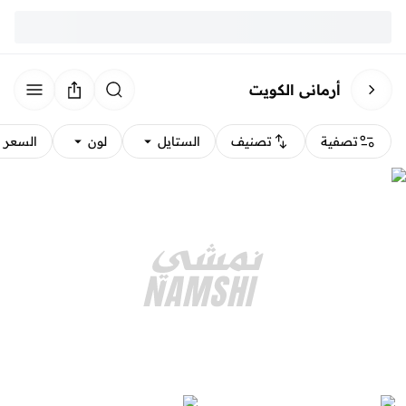
أرماني الكويت
تصفية
تصنيف
الستايل
لون
السعر