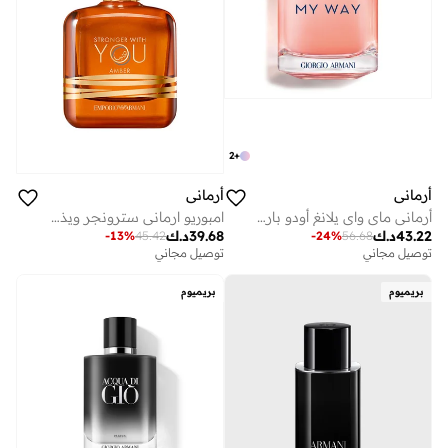
2
+
أرماني
أرماني
أرماني ماي واي يلانغ أودو بارفان 90 مل
امبوريو ارماني سترونجر ويذ يو امبر 100 مل
43.22
د.ك
39.68
د.ك
-
13
%
45.42
-
24
%
56.68
توصيل مجاني
توصيل مجاني
بريميوم
بريميوم