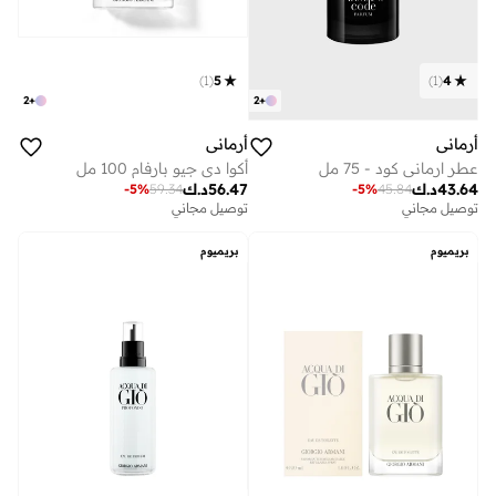
)
1
(
5
)
1
(
4
2
+
2
+
أرماني
أرماني
عطر ارماني كود - 75 مل
أكوا دي جيو بارفام 100 مل
43.64
د.ك
56.47
د.ك
-
5
%
59.34
-
5
%
45.84
توصيل مجاني
توصيل مجاني
بريميوم
بريميوم