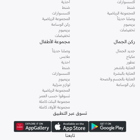
اكسسوارات
أحذية
شنط
شنط
استمتع بالتوصيل السريع والإرجاع السهل على جميع طلبات أرماني في الكويت.
المجموعة الرياضية
اكسسوارات
وصلنا حديثاً
المجموعة الرياضية
بريميوم
ركن الوسامة
تخفيضات
بريميوم
تخفيضات
ركن الجمال
مجموعة الأطفال
جديد الجمال
وصلنا حديثاً
مكياج
ملابس
عطور
احذية
العناية بالشعر
شنط
العناية بالبشرة
اكسسوارات
العناية بالجسم والصحة
بريميوم
ركن الوسامة
لوازم منزلية
المجموعة الرياضية
تسوقوا حسب العمر
مجموعة البنات كاملة
مجموعة الأولاد كاملة
تسوق عبر التطبيق
تابعنا