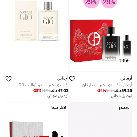
)
1
(
5
أرماني
أرماني
أرماني أكوا دي جيو لو بارفان 100 مل مجموعة هدايا، توفير 29%
أكوا دي جيو أو دو تواليت 200 مل
39.25
د.ك
47.02
د.ك
-
25
%
61.90
-
24
%
51.37
توصيل مجاني
توفير على الأطقم
توصيل مجاني
توصيل مجاني
توفير على الأطقم
بريميوم
الأكثر مبيعا