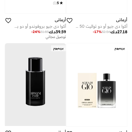
)
1
(
5
أرماني
أرماني
أكوا دي جيو أو دو تواليت 50 مل
أكوا دي جيو بروفوندو أو دو بارفان عبوة إعادة تعبئة 150 مل
27.18
د.ك
39.59
د.ك
-
24
%
51.85
-
17
%
32.56
توصيل مجاني
بريميوم
بريميوم