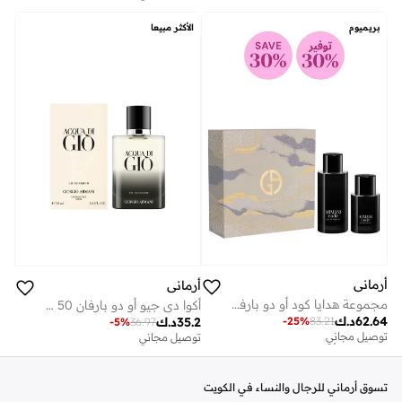
توصيل مجاني
توفير على الأطقم
بريميوم
الأكثر مبيعا
أرماني
أرماني
مجموعة هدايا كود أو دو بارفان
أكوا دي جيو أو دو بارفان 50 مل
62.64
د.ك
-
25
%
83.21
35.2
د.ك
توصيل مجاني
-
5
%
36.97
توفير على الأطقم
توصيل مجاني
توصيل مجاني
توفير على الأطقم
تسوق أرماني للرجال والنساء في الكويت