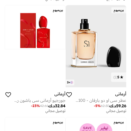
توصيل مجاني
توصيل مجاني
توفير على الأطقم
على وشك النفاد
بريميوم
بريميوم
)
1
(
5
2
+
أرماني
أرماني
عطر سي او دو بارفان - 100 مل
جورجيو أرماني سي باشون رد موسك 50 مل
59.26
د.ك
32.84
د.ك
-
23
%
42.61
-
5
%
62.30
توصيل مجاني
توصيل مجاني
بريميوم
بريميوم