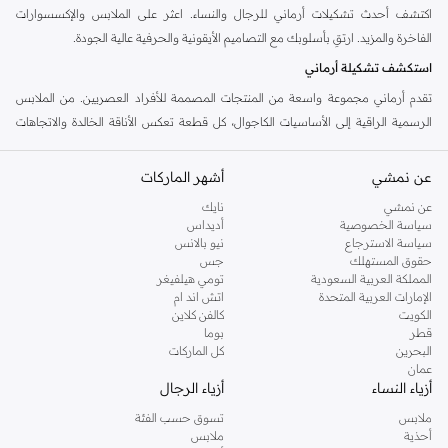
اكتشف أحدث تشكيلات أرماني للرجال والنساء. اعثر على الملابس والإكسسوارات
الفاخرة والمزيد. ارتقِ بأسلوبك مع التصاميم الأيقونية والحرفية عالية الجودة.
استكشف تشكيلة أرماني
تقدم أرماني مجموعة واسعة من المنتجات المصممة للأفراد العصريين. من الملابس
الرسمية الراقية إلى الأساسيات الكاجوال، كل قطعة تعكس الأناقة الخالدة والاتجاهات
المعاصرة.
تشكيلة الرجال
عن نمشي
أشهر الماركات
استكشف الملابس الرسمية الأنيقة، والملابس الكاجوال الراقية، والإكسسوارات
عن نمشي
نايك
سياسة الخصوصية
أديداس
الأساسية. تشمل تشكيلة أرماني الرجالية البدلات، القمصان، البناطيل، الملابس المحبوكة،
سياسة الاسترجاع
نيو بالانس
والملابس الخارجية. أكمل إطلالتك بأحذية وحقائب أنيقة.
حقوق المستهلك
جس
المملكة العربية السعودية
تومي هيلفيغر
تشكيلة النساء
الإمارات العربية المتحدة
اتش اند ام
اكتشف الفساتين الأنيقة، والبلوزات الرائعة، والبناطيل والتنانير المصممة بدقة. تشمل
الكويت
كالفن كلاين
قطر
بوما
تشكيلة النساء قطعًا مميزة وأساسيات يومية. نسّق إطلالتك مع حقائب يد وأحذية
البحرين
كل الماركات
مصممة.
عمان
أزياء النساء
أزياء الرجال
لماذا تختار أرماني؟
ملابس
تسوق حسب الفئة
تمثل أرماني الفخامة والجودة والأسلوب الراقي. تسوق التشكيلة للحصول على قطع ذات
أحذية
ملابس
جاذبية دائمة وتصميم لا تشوبه شائبة. اختبر الفرق في الحرفية الإيطالية.