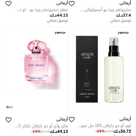
أرماني
أرماني
سترونغر ويذ يو أبسولوتلي 50 مل
عطر سترونجر ويذ يو - او دو تواليت 100 مل
37.4
د.ك
44.15
د.ك
توصيل مجاني
توصيل مجاني
بريميوم
بريميوم
2
+
أرماني
أرماني
كود أو دو بارفان 150 مل عبوة إعادة تعبئة
ماي واي أو دو بارفان نكتار 90 مل
36.72
د.ك
49.13
د.ك
-
24
%
47.84
-
14
%
56.68