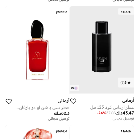
بريميوم
بريميوم
)
1
(
5
2
+
أرماني
أرماني
عطر ارماني كود 125 مل
عطر سي باشن او دو بارفان- 50 مل
43.47
د.ك
-
24
%
57.08
62.3
د.ك
توصيل مجاني
توصيل مجاني
بريميوم
بريميوم