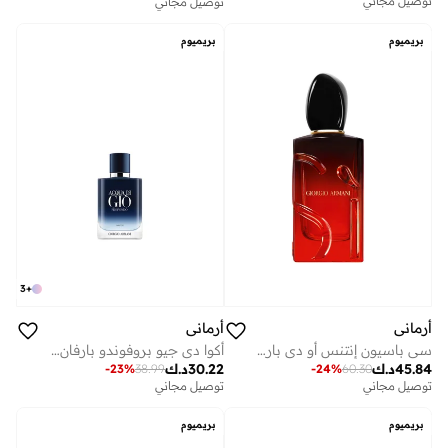
توصيل مجاني
توصيل مجاني
بريميوم
بريميوم
3
+
أرماني
أرماني
سي باسيون إنتنس أو دي بارفان 100 مل
أكوا دي جيو بروفوندو بارفان 50 مل
45.84
د.ك
30.22
د.ك
-
23
%
38.99
-
24
%
60.30
توصيل مجاني
على وشك النفاد
توصيل مجاني
توصيل مجاني
على وشك النفاد
بريميوم
بريميوم