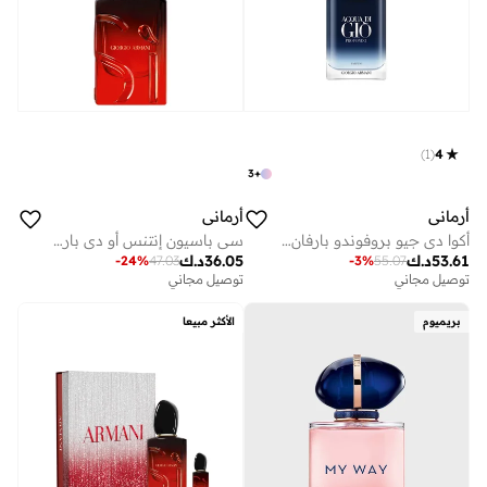
)
1
(
4
3
+
أرماني
أرماني
أكوا دي جيو بروفوندو بارفان 100 مل
سي باسيون إنتنس أو دي بارفان 50 مل
53.61
د.ك
36.05
د.ك
-
24
%
47.03
-
3
%
55.07
توصيل مجاني
توصيل مجاني
بريميوم
الأكثر مبيعا