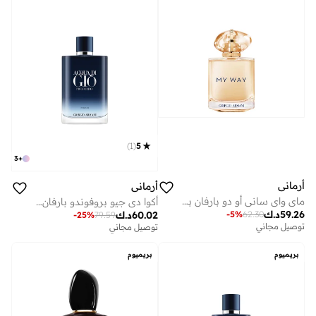
)
1
(
5
3
+
أرماني
أرماني
ماي واي ساني أو دو بارفان بالفانيليا، 90 مل
أكوا دي جيو بروفوندو بارفان 200 مل
59.26
د.ك
-
5
%
62.30
60.02
د.ك
-
25
%
79.59
توصيل مجاني
توصيل مجاني
بريميوم
بريميوم