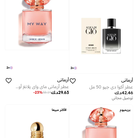
2
+
2
+
أرماني
أرماني
عطر أرماني ماي واي يلانغ أو دو بارفان 50 مل
عطر أكوا دي جيو 50 مل
29.63
د.ك
-
23
%
38.19
42.46
د.ك
توصيل مجاني
بريميوم
الأكثر مبيعا