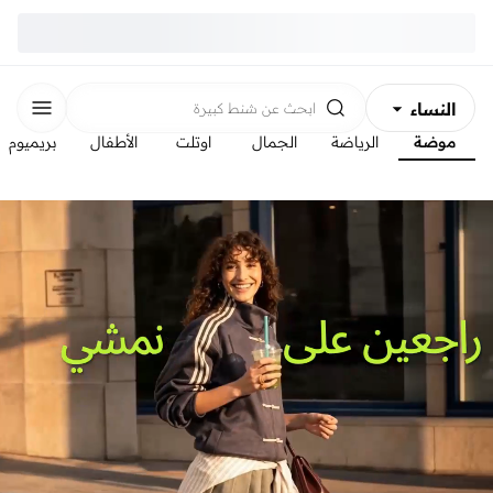
النساء
ابحث عن
شنط كبيرة
موضة
الرياضة
الجمال
اوتلت
الأطفال
بريميوم
الرجال
الأطفال