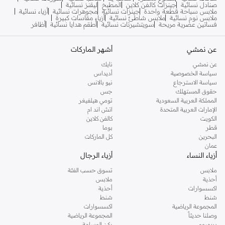
صنادل نسائية
جينزات كالفن كلاين
المطبخ
ليقنز نسائية
ملابس سباحة قطعة واحدة
جينزات نسائية
مجوهرات نسائية
أزياء نسائية
ملابس نوم نسائية
ملابس شاطئ نسائية
أزياء مقاسات كبيرة
فساتين عصرية مريحة
سويتشيرتات نسائية
أطقم هدايا نسائية
أظافر
عن نمشي
أشهر الماركات
عن نمشي
نايك
سياسة الخصوصية
أديداس
سياسة الاسترجاع
نيو بالانس
حقوق المستهلك
جس
المملكة العربية السعودية
تومي هيلفيغر
الإمارات العربية المتحدة
اتش اند ام
الكويت
كالفن كلاين
قطر
بوما
البحرين
كل الماركات
عمان
أزياء النساء
أزياء الرجال
ملابس
تسوق حسب الفئة
أحذية
ملابس
اكسسوارات
أحذية
شنط
شنط
المجموعة الرياضية
اكسسوارات
وصلنا حديثاً
المجموعة الرياضية
بريميوم
ركن الوسامة