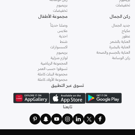
تخفيضات
بريميوم
تخفيضات
ركن الجمال
مجموعة الأطفال
جديد الجمال
وصلنا حديثاً
مكياج
ملابس
عطور
احذية
العناية بالشعر
شنط
العناية بالبشرة
اكسسوارات
العناية بالجسم والصحة
بريميوم
ركن الوسامة
لوازم منزلية
المجموعة الرياضية
تسوقوا حسب العمر
مجموعة البنات كاملة
مجموعة الأولاد كاملة
تسوق عبر التطبيق
تابعنا