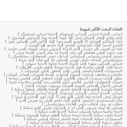
كلمات البحث الأكثر شيوعا
اديداس
احذية اديداس
اديداس اوريجينالز
احذية اديداس اوريجينالز
كيكو ميلانو
إيفانز
امريكان ايجل
ايلا
بوما
احذية بوما
ترينديول
ترينديول
نايك
ديفاكتو
فورايفر 21
فوريو
فيرو مودا
فيلا
كالفن كلاين
فساتين كويز
لانجري لاسنزا
ماك كوزمتيكس
مانجو
ازياء مانجو
هيا كلوزيت
نايك اير فورس
اير جوردان
الدو
خزانة
دوروثي بيركنز
ريبوك
مس جايديد
توب شوب
تومي هيلفيغر
تيد بيكر
شنط تيد بيكر
جيس
شنط جيس
جينجر
جينجر بيسيكس
سكيتشرز
ساعات جيس
مجوهرات سوارفسكي
سواروفسكي
ساعات مايكل كورس
فساتين ايلا
نيو لوك
أزياء عربية
فساتين
فساتين سهرة
بلايز
شنط
احذية رياضة
احذية سنيكرز
احذية فلات
كعوب واحذية هيلز
احذية مريحة
اطقم ملابس
افرولات
اكسسوارات
العناية بالشعر
بكيني
بلايز
بناطيل
تنانير
تيشيرتات
جاكيتات و معاطف
ساعات
شموع
شنط يد
شنط
شورتات
صنادل
عبايات
عطور
كنزات وسترات كارديغان
لانجري
لوازم المطبخ
ليقنز
ملابس سباحة
جينزات
مجوهرات
ملابس
ملابس النوم
ملابس بحر
ملابس مقاسات كبيرة
فساتين كاجوال
فساتين قصيرة
هوديات وسويت شيرتات
مكياج
العناية بالبشرة
أطقم هدايا
العناية بالشعر
العناية بالأظافر
عطور نسائية
أديداس
أحذية أديداس
أديداس أوريجينالز
أحذية أديداس أوريجينالز
أمريكان إيجل
أحذية بوما
نايكي
فور إيفر 21
أزياء كويز
لانجري لا سينزا
ماك لمستحضرات التجميل
مانغو
أزياء مانغو
نايكي اير فورس
ألدو
حقائب تيد بيكر
حقائب جيس
قلادات سواروفسكي
فساتين ايلا ليمتد ايديشن
اتش اند ام
شارلوت تيلبري
بلايز نسائية
أحذية رياضية نسائية
سنيكرز نسائية
أحذية فلات نسائية
أحذية بكعب نسائية
أحذية مريحة نسائية
أطقم نسائية
بليسوت نسائية
اكسسوارات نسائية
منتجات عناية بالشعر نسائية
بيكيني نسائية
بناطيل نسائية
تنانير نسائية
تيشيرتات نسائية
جاكيتات نسائية
ساعات نسائية
شموع معطرة
حقائب يد
حقائب نسائية
شورتات نسائية