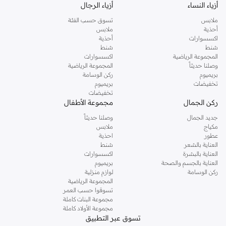
أقمشة وتشطيبات
أزياء النساء
أزياء الرجال
استمتعي بالراحة والجودة مع مجموعتنا من المواد والتشطيبات:
ملابس
تسوق حسب الفئة
أحذية
ملابس
أقمشة خفيفة:
مثالية للصيف، تشمل القطن المسامي، وخلطات الكتان، والفيسكوز
اكسسوارات
أحذية
الانسيابي.
شنط
شنط
المجموعة الرياضية
اكسسوارات
خامات بنقوش:
ابحثي عن نقوش دقيقة وتشطيبات ملموسة مثل نسيج الكريب أو
وصلنا حديثاً
المجموعة الرياضية
الدوبي.
بريميوم
ركن الوسامة
تخفيضات
بريميوم
طباعات زاهية:
تميزي بنقوش جريئة من الزهور، أو أشكال هندسية، أو تجريدية.
تخفيضات
ركن الجمال
مجموعة الأطفال
ألوان سادة:
خيارات كلاسيكية ومتعددة الاستخدامات بدرجات أساسية لسهولة
التنسيق.
جديد الجمال
وصلنا حديثاً
مكياج
ملابس
تنسيق متعدد الاستخدامات
عطور
احذية
العناية بالشعر
شنط
البلاي سوت قطعة متعددة الاستخدامات، تنتقل بسهولة من النهار إلى المساء:
العناية بالبشرة
اكسسوارات
العناية بالجسم والصحة
بريميوم
إطلالة يومية كاجوال:
نسقي بلاي سوت قصير مع أحذية مسطحة وجاكيت جينز
ركن الوسامة
لوازم منزلية
لمظهر مريح.
المجموعة الرياضية
تسوقوا حسب العمر
أناقة مسائية:
اختاري جمبسوت طويل أنيق مع كعب عالٍ، مجوهرات مميزة، وحقيبة
مجموعة البنات كاملة
يد صغيرة.
مجموعة الأولاد كاملة
تسوق عبر التطبيق
إطلالة رسمية غير رسمية:
اختاري بلاي سوت مصمم بعناية مع حذاء لوفر أو كعب