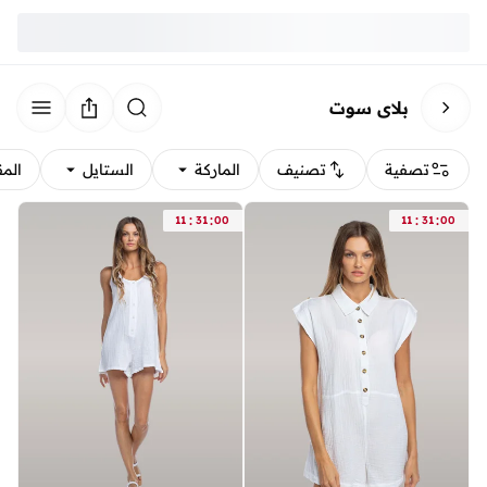
بلاي سوت
تصفية
تصنيف
الماركة
الستايل
الم
:
:
:
:
11
31
00
11
31
00