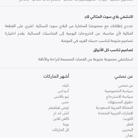
اكتشفي بلاي سوت المثالي لكِ
جددي إطلالتكِ مع مجموعتنا المختارة من البلاي سوت النسائية. اعثري على القطعة
المثالية لأي مناسبة، من الخروجات اليومية إلى المناسبات المسائية. يقدم اختيارنا
تصاميم متنوعة لتناسب حسك الفريد في الموضة.
تصاميم تناسب كل الأذواق
استكشفي مجموعة متنوعة من القصات المصممة للراحة والأناقة:
بلاي سوت قصير:
مثالي للطقس الدافئ ولإطلالة عصرية غير رسمية. نسقيه مع
عن نمشي
أشهر الماركات
صندل أو حذاء رياضي لمظهر بسيط.
عن نمشي
نايك
جمبسوت طويل:
بديل أنيق لمظهر أكثر رقيًا. ارتديه مع كعب عالٍ وإكسسوارات
سياسة الخصوصية
أديداس
لإضفاء لمسة أنيقة مسائية.
سياسة الاسترجاع
نيو بالانس
حقوق المستهلك
جس
بلاي سوت بتصميم لف:
جذاب وقابل للتعديل، يوفر خصرًا محددًا وقصة أنيقة.
المملكة العربية السعودية
تومي هيلفيغر
بلاي سوت بأزرار أمامية:
أضيفي لمسة كلاسيكية ساحرة مع تفاصيل الأزرار العملية.
الإمارات العربية المتحدة
اتش اند ام
الكويت
كالفن كلاين
بلاي سوت مكشوف الكتفين:
اعتمدي جمالية رومانسية وأنثوية مع هذه التصاميم
قطر
بوما
الأنيقة.
البحرين
كل الماركات
عمان