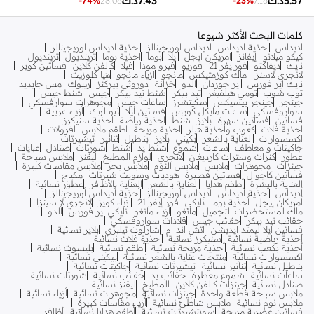
5.57
د.ك
7.43
د.ك
-
74
%
28.06
-
23
%
7.16
كلمات البحث الأكثر شيوعا
اديداس
احذية اديداس
اديداس اوريجينالز
احذية اديداس اوريجينالز
كيكو ميلانو
إيفانز
امريكان ايجل
ايلا
بوما
احذية بوما
ترينديول
ترينديول
نايك
ديفاكتو
فورايفر 21
فوريو
فيرو مودا
فيلا
كالفن كلاين
فساتين كويز
لانجري لاسنزا
ماك كوزمتيكس
مانجو
ازياء مانجو
هيا كلوزيت
نايك اير فورس
اير جوردان
الدو
خزانة
دوروثي بيركنز
ريبوك
مس جايديد
توب شوب
تومي هيلفيغر
تيد بيكر
شنط تيد بيكر
جيس
شنط جيس
جينجر
جينجر بيسيكس
سكيتشرز
ساعات جيس
مجوهرات سوارفسكي
سواروفسكي
ساعات مايكل كورس
فساتين ايلا
نيو لوك
أزياء عربية
فساتين
فساتين سهرة
بلايز
شنط
احذية رياضة
احذية سنيكرز
احذية فلات
كعوب واحذية هيلز
احذية مريحة
اطقم ملابس
افرولات
اكسسوارات
العناية بالشعر
بكيني
بلايز
بناطيل
تنانير
تيشيرتات
جاكيتات و معاطف
ساعات
شموع
شنط يد
شنط
شورتات
صنادل
عبايات
عطور
كنزات وسترات كارديغان
لانجري
لوازم المطبخ
ليقنز
ملابس سباحة
جينزات
مجوهرات
ملابس
ملابس النوم
ملابس بحر
ملابس مقاسات كبيرة
فساتين كاجوال
فساتين قصيرة
هوديات وسويت شيرتات
مكياج
العناية بالبشرة
أطقم هدايا
العناية بالشعر
العناية بالأظافر
عطور نسائية
أديداس
أحذية أديداس
أديداس أوريجينالز
أحذية أديداس أوريجينالز
أمريكان إيجل
أحذية بوما
نايكي
فور إيفر 21
أزياء كويز
لانجري لا سينزا
ماك لمستحضرات التجميل
مانغو
أزياء مانغو
نايكي اير فورس
ألدو
حقائب تيد بيكر
حقائب جيس
قلادات سواروفسكي
فساتين ايلا ليمتد ايديشن
اتش اند ام
شارلوت تيلبري
بلايز نسائية
أحذية رياضية نسائية
سنيكرز نسائية
أحذية فلات نسائية
أحذية بكعب نسائية
أحذية مريحة نسائية
أطقم نسائية
بليسوت نسائية
اكسسوارات نسائية
منتجات عناية بالشعر نسائية
بيكيني نسائية
بناطيل نسائية
تنانير نسائية
تيشيرتات نسائية
جاكيتات نسائية
ساعات نسائية
شموع معطرة
حقائب يد
حقائب نسائية
شورتات نسائية
صنادل نسائية
جينزات كالفن كلاين
المطبخ
ليقنز نسائية
ملابس سباحة قطعة واحدة
جينزات نسائية
مجوهرات نسائية
أزياء نسائية
ملابس نوم نسائية
ملابس شاطئ نسائية
أزياء مقاسات كبيرة
فساتين عصرية مريحة
سويتشيرتات نسائية
أطقم هدايا نسائية
أظافر