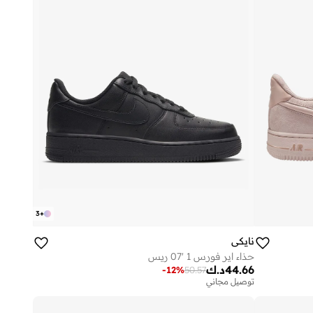
3
+
نايكي
حذاء اير فورس 1 '07 ريس
44.66
د.ك
-
12
%
50.57
توصيل مجاني