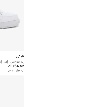
نايكي
إير فورس ' إس إي
54.62
د.ك
توصيل مجاني