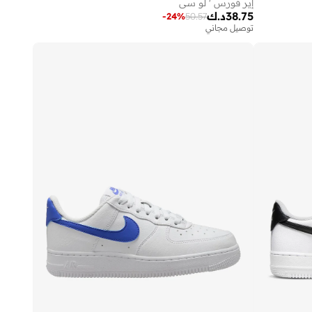
إير فورس ' لو سي
38.75
د.ك
-
24
%
50.57
توصيل مجاني