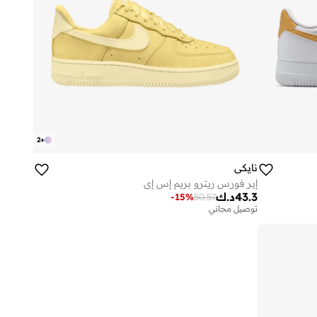
2
+
نايكي
إير فورس ريترو بريم إس إي
43.3
د.ك
-
15
%
50.57
توصيل مجاني