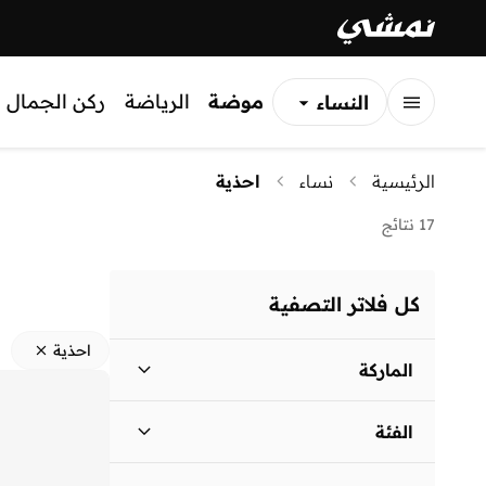
موضة
الرياضة
ركن الجمال
النساء
الرجال
الرئيسية
نساء
احذية
الأطفال
17 نتائج
كل فلاتر التصفية
احذية
الماركة
الفئة
نايكي
(
21
)
احذية - الكل
)
21
(