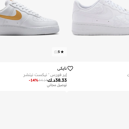
)
1
(
5
نايكي
إير فورس ' نيكست نيتشر
38.33
د.ك
-
14
%
44.14
توصيل مجاني