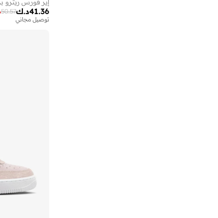
إير فورس ريترو ب
41.36
د.ك
%
50.57
توصيل مجاني