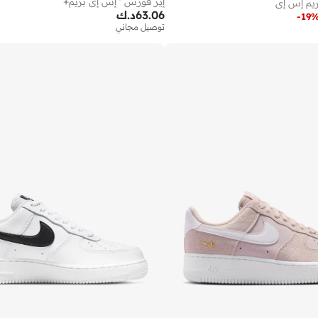
إير فورس ' إس إي بريم+
ريم إس إي
63.06
د.ك
-
19
توصيل مجاني