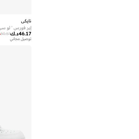
نايكي
إير فورس ' لو سي
46.17
د.ك
%
50.57
توصيل مجاني