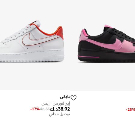
نايكي
إير فورس ' إيس
38.92
د.ك
-
17
%
46.55
-
25
توصيل مجاني