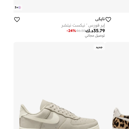
3
+
نايكي
إير فورس ' نيكست نيتشر
35.79
د.ك
-
24
%
46.55
توصيل مجاني
جديد