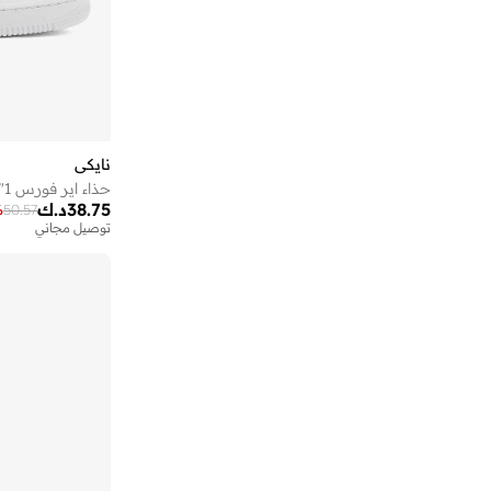
نايكي
حذاء اير فورس 1'07 اس ال اكس
38.75
د.ك
%
50.57
توصيل مجاني