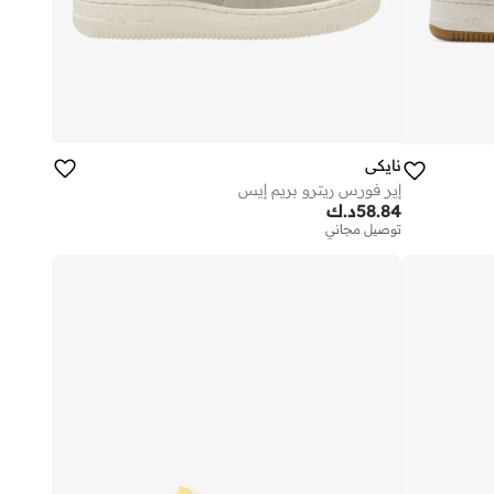
نايكي
إير فورس ريترو بريم إيس
58.84
د.ك
توصيل مجاني