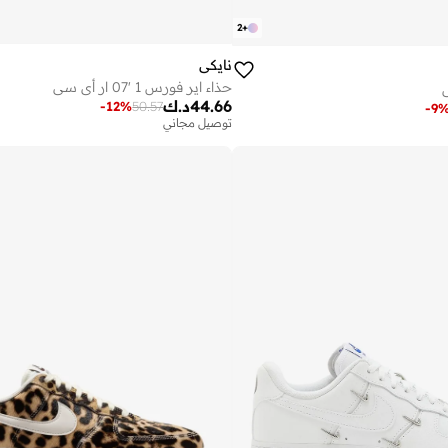
2
+
نايكي
حذاء اير فورس 1 '07 ار أي سي
44.66
د.ك
-
12
%
50.57
-
9
توصيل مجاني