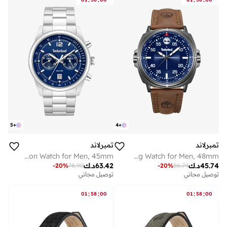
5
+
4
+
تمبرلاند
تمبرلاند
Northbridge Blue Dial Stainless Steel Bracelet Multifunction Watch for Men, 45mm
Williston Blue Dial Leather Strap Analog Watch for Men, 48mm
45.74
د.ك
63.42
د.ك
-
20
%
78.90
-
20
%
56.79
توصيل مجاني
توصيل مجاني
:
:
:
:
01
58
00
01
58
00