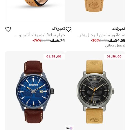
تمبرلاند
تمبرلاند
ساعة ويليستون للرجال بقرص أسود وسوار جلد بني ٤٣.٥ مم
حزام ساعة تيمبرلاند أتلبورو جلد بني للجنسين 22 مم
54.58
د.ك
6.74
د.ك
-
76
%
26.99
-
20
%
67.85
توصيل مجاني
:
:
:
:
01
58
00
01
58
00
3
+