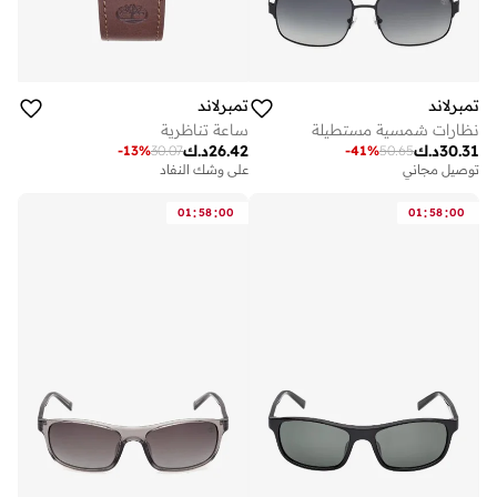
تمبرلاند
تمبرلاند
نظارات شمسية مستطيلة
ساعة تناظرية
30.31
د.ك
26.42
د.ك
-
13
%
30.07
-
41
%
50.65
توصيل مجاني
على وشك النفاد
:
:
:
:
01
58
00
01
58
00