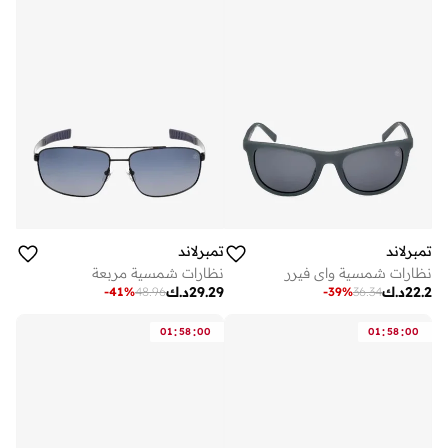
تمبرلاند
تمبرلاند
نظارات شمسية واي فيرر
نظارات شمسية مربعة
22.2
د.ك
29.29
د.ك
-
41
%
48.96
-
39
%
36.34
:
:
:
:
01
58
00
01
58
00