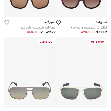
تمبرلاند
تمبرلاند
نظارات شمسية وايفاريرز
نظارات شمسية واي فيرر
22.2
د.ك
29.29
د.ك
-
41
%
48.96
-
39
%
36.34
:
:
:
:
01
58
00
01
58
00