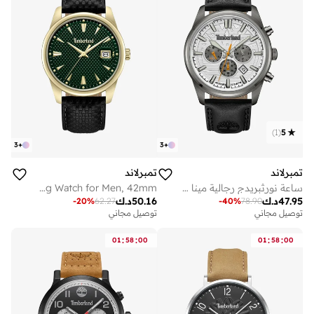
)
1
(
5
3
+
3
+
تمبرلاند
تمبرلاند
ساعة نورثبريدج رجالية مينا بيضاء 45 مم بحزام جلد أسود
Jahscepi Green Dial Leather Strap Analog Watch for Men, 42mm
47.95
د.ك
50.16
د.ك
-
20
%
62.27
-
40
%
78.90
توصيل مجاني
توصيل مجاني
:
:
:
:
01
58
00
01
58
00