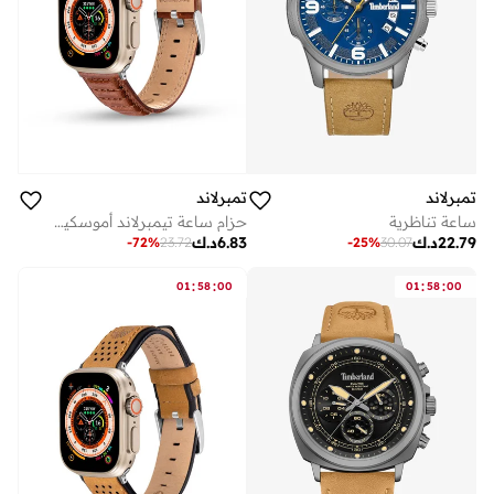
تمبرلاند
تمبرلاند
ساعة تناظرية
حزام ساعة تيمبرلاند أموسكيج جلد بني للجنسين 22 مم
22.79
د.ك
6.83
د.ك
-
72
%
23.72
-
25
%
30.07
:
:
:
:
01
58
00
01
58
00