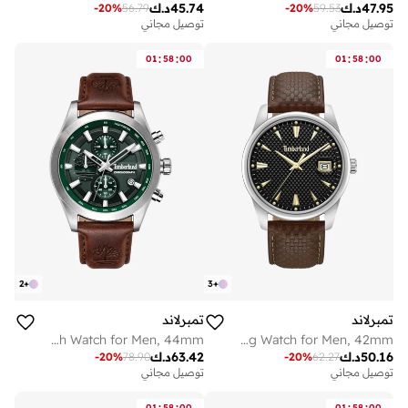
47.95
د.ك
45.74
د.ك
-
20
%
56.79
-
20
%
59.53
توصيل مجاني
توصيل مجاني
:
:
:
:
01
58
00
01
58
00
2
+
3
+
تمبرلاند
تمبرلاند
Ashmont Green Dial Leather Strap Chronograph Watch for Men, 44mm
Jahscepi Black Dial Leather Strap Analog Watch for Men, 42mm
50.16
د.ك
63.42
د.ك
-
20
%
78.90
-
20
%
62.27
توصيل مجاني
توصيل مجاني
:
:
:
:
01
58
00
01
58
00