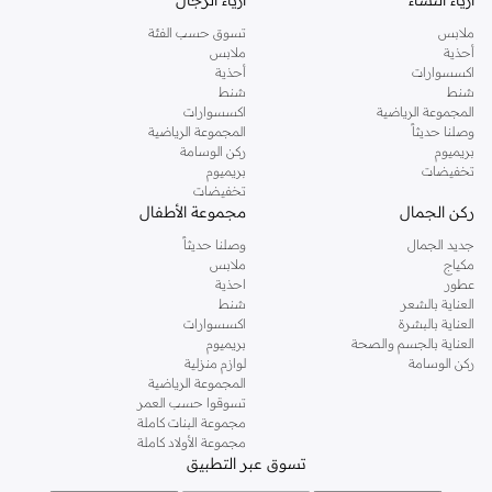
ملابس
تسوق حسب الفئة
أحذية
ملابس
اكسسوارات
أحذية
شنط
شنط
المجموعة الرياضية
اكسسوارات
وصلنا حديثاً
المجموعة الرياضية
بريميوم
ركن الوسامة
تخفيضات
بريميوم
تخفيضات
ركن الجمال
مجموعة الأطفال
جديد الجمال
وصلنا حديثاً
مكياج
ملابس
عطور
احذية
العناية بالشعر
شنط
العناية بالبشرة
اكسسوارات
العناية بالجسم والصحة
بريميوم
ركن الوسامة
لوازم منزلية
المجموعة الرياضية
تسوقوا حسب العمر
مجموعة البنات كاملة
مجموعة الأولاد كاملة
تسوق عبر التطبيق