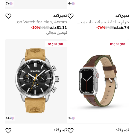
7
+
4
+
تمبرلاند
تمبرلاند
حزام ساعة تيمبرلاند باينبريدج جلد للجنسين 22 مم
Henniker II Black Dial 3 Interchangeable Straps Multifunction Watch for Men, 46mm
6.74
د.ك
81.11
د.ك
-
20
%
101.01
-
76
%
27.08
توصيل مجاني
:
:
:
:
01
58
00
01
58
00
14
+
2
+
تمبرلاند
تمبرلاند