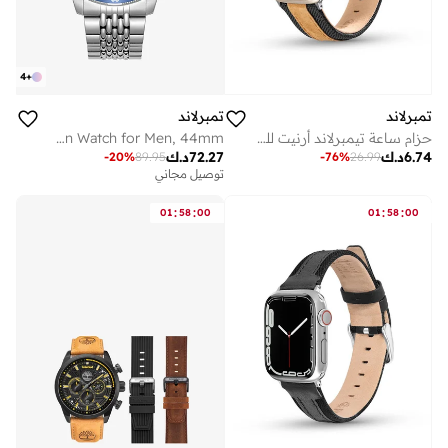
4
+
تمبرلاند
تمبرلاند
حزام ساعة تيمبرلاند أرنيت للجنسين باللونين الأسود والبني ريبوتل مم
Parkman Charcoal Dial Stainless Steel Bracelet Multifunction Watch for Men, 44mm
6.74
د.ك
72.27
د.ك
-
20
%
89.95
-
76
%
26.99
توصيل مجاني
:
:
:
:
01
58
00
01
58
00