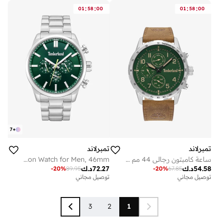
:
:
:
:
01
58
00
01
58
00
7
+
تمبرلاند
تمبرلاند
ساعة كامبتون رجالي 44 مم بقرص أخضر وحزام جلد بني
Henniker II Green Dial Stainless Steel Bracelet Multifunction Watch for Men, 46mm
54.58
د.ك
72.27
د.ك
-
20
%
89.95
-
20
%
67.85
توصيل مجاني
توصيل مجاني
3
2
1