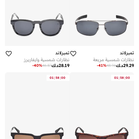
تمبرلاند
تمبرلاند
نظارات شمسية مربعة
نظارات شمسية وايفاريرز
29.29
د.ك
28.19
د.ك
-
40
%
46.87
-
41
%
48.96
:
:
:
:
01
58
00
01
58
00