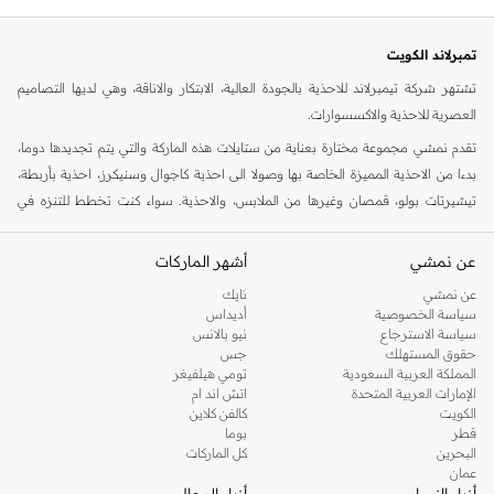
تمبرلاند الكويت
تشتهر شركة تيمبرلاند للاحذية بالجودة العالية، الابتكار والاناقة، وهي لديها التصاميم
العصرية للاحذية والاكسسوارات.
تقدم نمشي مجموعة مختارة بعناية من ستايلات هذه الماركة والتي يتم تجديدها دوما،
بدءا من الاحذية المميزة الخاصة بها وصولا الى احذية كاجوال وسنيكرز، احذية بأربطة،
تيشيرتات بولو، قمصان وغيرها من الملابس، والاحذية. سواء كنت تخطط للتنزه في
الخارج او كنت ستسافر في عطلة نهاية الاسبوع، فهذا ستايل مناسب لاوقات خارج العمل
في افضل حالاته. هنا في نمشي، لدينا مجموعة متزايدة من الستايلات للرجال، النساء
عن نمشي
أشهر الماركات
والاطفال، كل ذلك في مكان واحد.
عن نمشي
نايك
تسوق تمبرلاند اون لاين السالمية
سياسة الخصوصية
أديداس
سياسة الاسترجاع
نيو بالانس
تعرف احذية تمبرلاند بصلابتها، مهارتها الحرفية وستايلها. جنبا الى جنب مع الجزم
حقوق المستهلك
جس
الاسطورية، لدينا جميع احتياجاتك الكاجوال الاخرى في متجر تمبرلاند اون لاين في
المملكة العربية السعودية
تومي هيلفيغر
الإمارات العربية المتحدة
اتش اند ام
نمشي. يمكن العثور على جزم، احذية رياضية وغيرها من الستايلات الاخرى التي ستجدها
الكويت
كالفن كلاين
في مجموعة تمبرلاند اون لاين. تسوق احذية تمبرلاند اون لاين واحصل على خدمة تسليم
قطر
بوما
سريع الى عتبة دارك.
البحرين
كل الماركات
عمان
أزياء النساء
أزياء الرجال