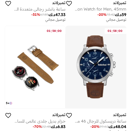
تمبرلاند
تمبرلاند
Northbridge Black Dial Leather Strap Multifunction Watch for Men, 45mm
ساعة بانشر رجالي متعددة الوظائف بقرص كحلي وحزام جلد بني 46 مم
59
د.ك
47.33
د.ك
-
31
%
67.85
-
20
%
73.42
توصيل مجاني
توصيل مجاني
:
:
:
:
01
58
00
01
58
00
5
+
تمبرلاند
تمبرلاند
ساعة دريسكول للرجال 46 ملم مينا زرقاء وسوار جلد بني
حزام بديل جلدي عالمي للساعات الذكية والكوارتز بعرض مم
48.04
د.ك
6.83
د.ك
-
70
%
22.48
-
20
%
59.62