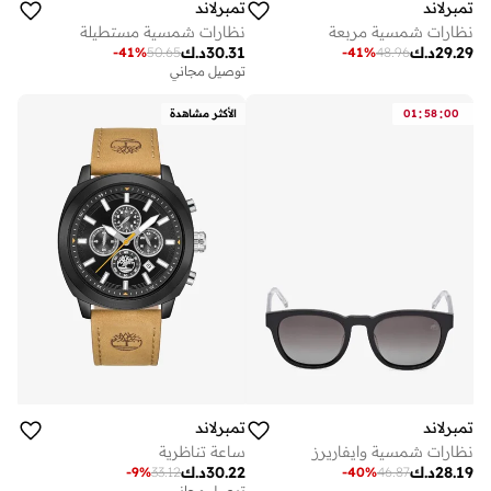
تمبرلاند
تمبرلاند
نظارات شمسية مربعة
نظارات شمسية مستطيلة
29.29
د.ك
30.31
د.ك
-
41
%
50.65
-
41
%
48.96
توصيل مجاني
:
:
00
58
01
الأكثر مشاهدة
تمبرلاند
تمبرلاند
نظارات شمسية وايفاريرز
ساعة تناظرية
28.19
د.ك
30.22
د.ك
-
9
%
33.12
-
40
%
46.87
توصيل مجاني
على وشك النفاد