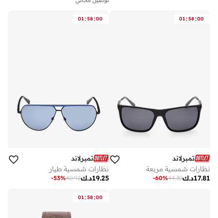
توصيل مجاني
على وشك النفاد
:
:
:
:
01
58
00
01
58
00
تمبرلاند
تمبرلاند
نظارات شمسية مربعة
نظارات شمسية طيار
17.81
د.ك
19.25
د.ك
-
53
%
40.92
-
60
%
44.30
:
:
01
58
00