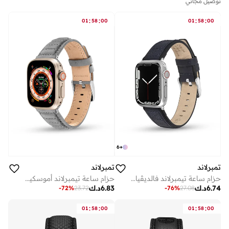
توصيل مجاني
:
:
:
:
01
58
00
01
58
00
6
+
تمبرلاند
تمبرلاند
حزام ساعة تيمبرلاند فالديڤيان للجنسين جلد مم
حزام ساعة تيمبرلاند أموسكيج رمادي جلد للجنسين مم
6.74
د.ك
6.83
د.ك
-
72
%
23.72
-
76
%
27.08
:
:
:
:
01
58
00
01
58
00