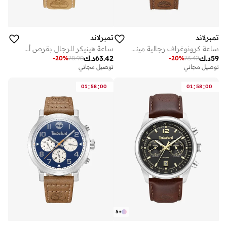
تمبرلاند
تمبرلاند
ساعة كرونوغراف رجالية مينا زرقاء بحزام جلد بني مقاس مم من أشمونت
ساعة هينيكر للرجال بقرص أسود وسوار جلد بني
59
د.ك
63.42
د.ك
-
20
%
78.90
-
20
%
73.42
توصيل مجاني
توصيل مجاني
:
:
:
:
01
58
00
01
58
00
5
+