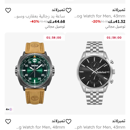
تمبرلاند
تمبرلاند
Driscoll Black Dial Leather Strap Analog Watch for Men, 43mm
ساعة يد رجالية بعقارب وسوار جلد بني وميناء أزرق
41.32
د.ك
44.68
د.ك
-
40
%
73.42
-
20
%
51.31
توصيل مجاني
توصيل مجاني
:
:
:
:
01
58
00
01
58
00
4
+
تمبرلاند
تمبرلاند
Williston Green Dial Leather Strap Analog Watch for Men, 48mm
Sheepscot Black Dial Stainless Steel Bracelet Chronograph Watch for Men, 43mm