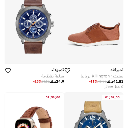
تمبرلاند
تمبرلاند
سنيكرز Killington برباط
ساعة تناظرية
41.81
د.ك
24.9
د.ك
-
25
%
33.12
-
11
%
46.95
توصيل مجاني
:
:
:
:
01
58
00
01
58
00