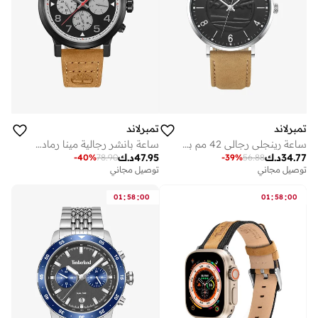
تمبرلاند
تمبرلاند
ساعة بانشر رجالية مينا رمادي 46 مم بحزام جلد قمح
ساعة رينجلي رجالي 42 مم بقرص أسود وحزام جلد قمح
47.95
د.ك
34.77
د.ك
-
40
%
78.90
-
39
%
56.88
توصيل مجاني
توصيل مجاني
:
:
:
:
01
58
00
01
58
00