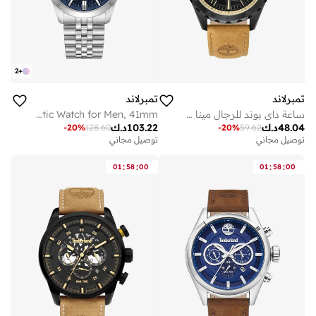
2
+
تمبرلاند
تمبرلاند
ساعة داي بوند للرجال مينا سوداء وسوار جلد بني 45 مم
Lodgepole Blue Dial Stainless Steel Bracelet Automatic Watch for Men, 41mm
48.04
د.ك
103.22
د.ك
-
20
%
128.60
-
20
%
59.62
توصيل مجاني
توصيل مجاني
:
:
:
:
01
58
00
01
58
00