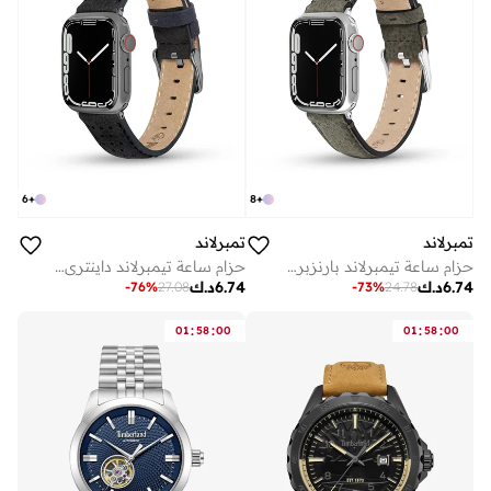
6
+
8
+
تمبرلاند
تمبرلاند
حزام ساعة تيمبرلاند بارنزبروك للجنسين جلد عالمي مم
حزام ساعة تيمبرلاند داينتري للجنسين جلد مم
6.74
د.ك
6.74
د.ك
-
76
%
27.08
-
73
%
24.78
:
:
:
:
01
58
00
01
58
00