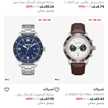
حزام بديل عالمي من الجلد لساعات أبل وسامسونج وهواوي (20 مم)
ساعة هينيكر للرجال مينا سوداء بحزام جلد قمح مم بعقارب
6.74
د.ك
50.16
د.ك
-
20
%
62.36
-
76
%
27.08
توصيل مجاني
:
:
:
:
01
58
00
01
58
00
2
+
4
+
تمبرلاند
تمبرلاند
Parkman Grey Dial Leather Strap Multifunction Watch for Men, 44mm
ساعة أشمونت للرجال بقرص كحلي ملم وسوار فضي من الفولاذ المقاوم للصدأ
63.42
د.ك
47.95
د.ك
-
40
%
78.90
-
20
%
78.90
توصيل مجاني
توصيل مجاني