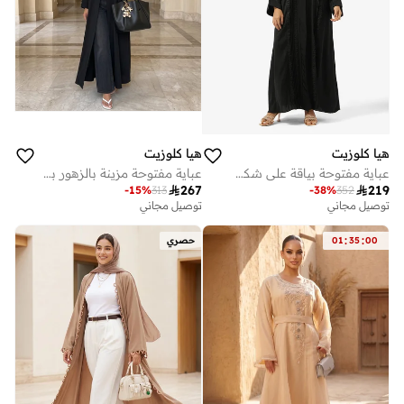
هيا كلوزيت
هيا كلوزيت
عباية مفتوحة بياقة على شكل حرف وتفاصيل دانتيل وطيات
عباية مفتوحة مزينة بالزهور بياقة مطوية

267

219
-
15
%
313
-
38
%
352
توصيل مجاني
توصيل مجاني
:
:
00
35
01
حصري