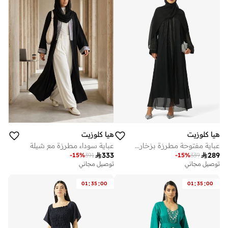
هيا كلوزيت
هيا كلوزيت
عباية مفتوحة مطرزة بزخارف زهرية وياقة على شكل حرف
عباية سوداء مطرزة مع شيلة

333

289
-
15
%
391
-
15
%
339
توصيل مجاني
توصيل مجاني
:
:
:
:
01
35
00
01
35
00