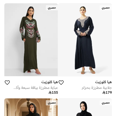
حصري
حصري
هيا كلوزيت
هيا كلوزيت
جلابية مطرزة بحزام
عباية مطرزة بياقة سبعة وأكمام مستقيمة

155

179
حصري
حصري