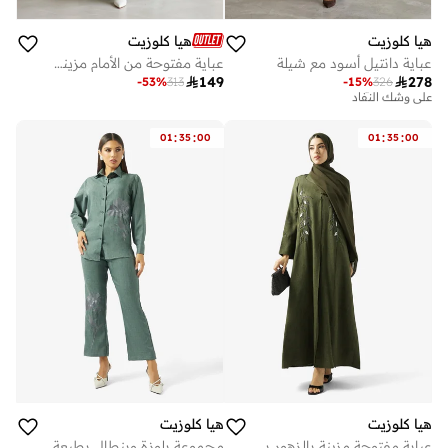
هيا كلوزيت
هيا كلوزيت
عباية دانتيل أسود مع شيلة
عباية مفتوحة من الأمام مزينة بالدانتيل برقبة عالية
توصيل مجاني

149

278
على وشك النفاد
-
53
%
313
-
15
%
326
توصيل مجاني
على وشك النفاد
:
:
:
:
01
35
00
01
35
00
هيا كلوزيت
هيا كلوزيت
عباية مفتوحة مزينة بالزهور بياقة مطوية
مجموعة بلوزة وبنطال بطبعة