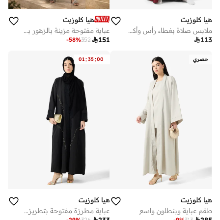
هيا كلوزيت
هيا كلوزيت
ملابس صلاة بغطاء رأس وأكمام مستقيمة
عباية مفتوحة مزينة بالزهور بياقة على شكل حرف وأكمام منتفخة

151

113
-
58
%
352
:
:
حصري
00
35
01
هيا كلوزيت
هيا كلوزيت
طقم عباية وبنطلون واسع
عباية مطرزة مفتوحة بتطريز يدوي

233

285
-
29
%
326
-
9
%
313