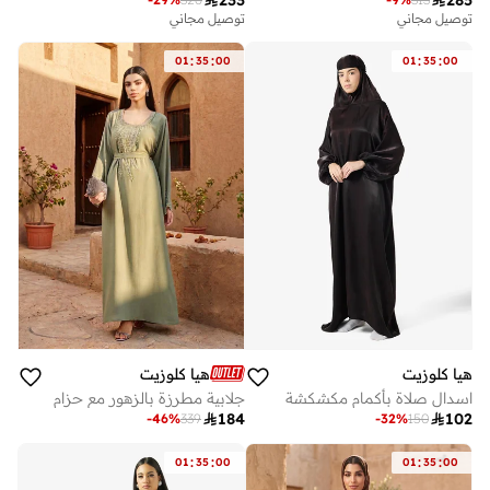
توصيل مجاني
توصيل مجاني
:
:
:
:
01
35
00
01
35
00
هيا كلوزيت
هيا كلوزيت
اسدال صلاة بأكمام مكشكشة
جلابية مطرزة بالزهور مع حزام

184

102
-
46
%
339
-
32
%
150
:
:
:
:
01
35
00
01
35
00