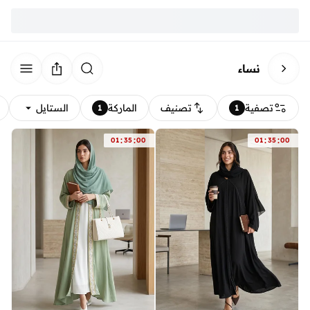
نساء
تصفية
تصنيف
الماركة
الستايل
1
1
:
:
:
:
01
35
00
01
35
00