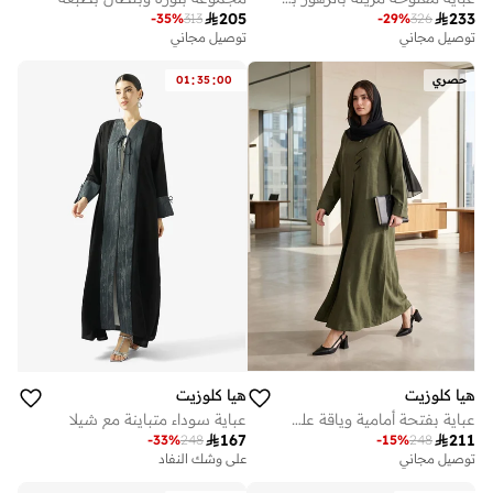

205

233
-
35
%
313
-
29
%
326
توصيل مجاني
توصيل مجاني
:
:
حصري
00
35
01
هيا كلوزيت
هيا كلوزيت
عباية بفتحة أمامية وياقة على شكل حرف
عباية سوداء متباينة مع شيلا

167

211
-
33
%
248
-
15
%
248
توصيل مجاني
على وشك النفاد