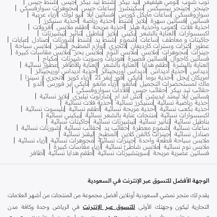
توب شوب
تومي هيلفيغر
تيد بيكر
شنط تيد بيكر
جيس
شنط جيس
جينجر
جينجر بيسيكس
سكيتشرز
ساعات جيس
مجوهرات سوارفسكي
سواروفسكي
ساعات مايكل كورس
فساتين ايلا
نيو لوك
أزياء عربية
فساتين
فساتين سهرة
بلايز
شنط
احذية رياضة
احذية سنيكرز
احذية فلات
كعوب واحذية هيلز
احذية مريحة
اطقم ملابس
افرولات
اكسسوارات
العناية بالشعر
بكيني
بلايز
بناطيل
تنانير
تيشيرتات
جاكيتات و معاطف
ساعات
شموع
شنط يد
شنط
شورتات
صنادل
عبايات
عطور
كنزات وسترات كارديغان
لانجري
لوازم المطبخ
ليقنز
ملابس سباحة
جينزات
مجوهرات
ملابس
ملابس النوم
ملابس بحر
ملابس مقاسات كبيرة
فساتين كاجوال
فساتين قصيرة
هوديات وسويت شيرتات
مكياج
العناية بالبشرة
أطقم هدايا
العناية بالشعر
العناية بالأظافر
عطور نسائية
أديداس
أحذية أديداس
أديداس أوريجينالز
أحذية أديداس أوريجينالز
أمريكان إيجل
أحذية بوما
نايكي
فور إيفر 21
أزياء كويز
لانجري لا سينزا
ماك لمستحضرات التجميل
مانغو
أزياء مانغو
نايكي اير فورس
ألدو
حقائب تيد بيكر
حقائب جيس
قلادات سواروفسكي
فساتين ايلا ليمتد ايديشن
اتش اند ام
شارلوت تيلبري
بلايز نسائية
أحذية رياضية نسائية
سنيكرز نسائية
أحذية فلات نسائية
أحذية بكعب نسائية
أحذية مريحة نسائية
أطقم نسائية
بليسوت نسائية
اكسسوارات نسائية
منتجات عناية بالشعر نسائية
بيكيني نسائية
بناطيل نسائية
تنانير نسائية
تيشيرتات نسائية
جاكيتات نسائية
ساعات نسائية
شموع معطرة
حقائب يد
حقائب نسائية
شورتات نسائية
صنادل نسائية
جينزات كالفن كلاين
المطبخ
ليقنز نسائية
ملابس سباحة قطعة واحدة
جينزات نسائية
مجوهرات نسائية
أزياء نسائية
ملابس نوم نسائية
ملابس شاطئ نسائية
أزياء مقاسات كبيرة
فساتين عصرية مريحة
سويتشيرتات نسائية
أطقم هدايا نسائية
أظافر
الوجهة الأفضل للتسوق عبر الإنترنت في السعودية
يقدم لك متجر نمشي السعودية أونلاين أفضل مجموعة من المنتجات من أشهر العلامات
التجارية ليكون وجهتك الأولى
للتسوق عبر الإنترنت
في الرياض وجدة وكافة مدن