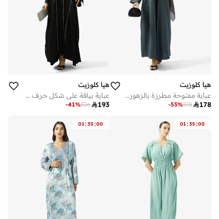
هيا كلوزيت
هيا كلوزيت
عباية مفتوحة مطرزة بالزهور ومزينة بياقة عالية
عباية بياقة على شكل حرف مزينة بخطوط

193

178
-
41
%
326
-
53
%
378
:
:
:
:
01
35
00
01
35
00