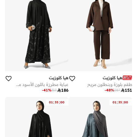
هيا كلوزيت
هيا كلوزيت
طقم بلوزة وبنطلون مريح
عباية مطرزة باللون الأسود مع شيلة

186

151
-
41
%
313
-
48
%
287
:
:
:
:
01
35
00
01
35
00