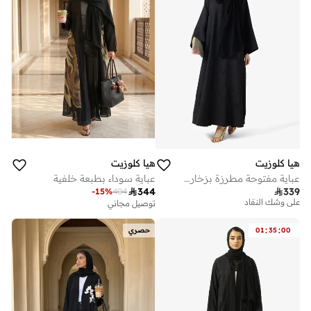
هيا كلوزيت
هيا كلوزيت
عباية مفتوحة مطرزة بزخارف زهور وياقة على شكل
عباية سوداء بطبعة خلفية
توصيل مجاني

344

339
على وشك النفاد
-
15
%
404
توصيل مجاني
توصيل مجاني
على وشك النفاد
:
:
00
35
01
حصري