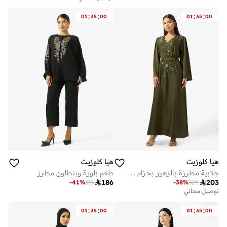
:
:
:
:
01
35
00
01
35
00
هيا كلوزيت
هيا كلوزيت
جلابية مطرزة بالزهور بحزام أمامي
طقم بلوزة وبنطلون مطرز

186

203
-
41
%
313
-
38
%
326
توصيل مجاني
:
:
:
:
01
35
00
01
35
00