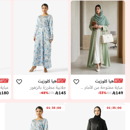
هيا كلوزيت
هيا كلوزيت
عباية مفتوحة من الأمام مزينة بالدانتيل برقبة عالية
جلابية مطرزة بالزهور

180

145

149
-
48
%
275
-
53
%
313
:
:
:
:
01
35
00
01
35
00