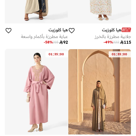
هيا كلوزيت
هيا كلوزيت
جلابية مطرزة بالخرز
عباية مطرزة بأكمام واسعة

92

115
-
58
%
215
-
49
%
222
:
:
:
:
01
35
00
01
35
00