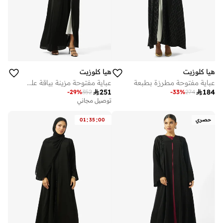
هيا كلوزيت
هيا كلوزيت
عباية مفتوحة مطرزة بطبعة
عباية مفتوحة مزينة بياقة على شكل حرف

251

184
-
29
%
352
-
33
%
274
توصيل مجاني
:
:
حصري
00
35
01