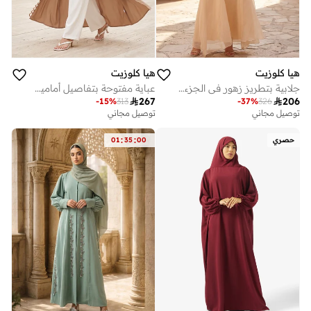
هيا كلوزيت
هيا كلوزيت
جلابية بتطريز زهور في الجزء الأمامي مع حزام
عباية مفتوحة بتفاصيل أمامية بحلقات

267

206
-
15
%
313
-
37
%
326
توصيل مجاني
توصيل مجاني
:
:
حصري
00
35
01