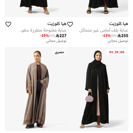
هيا كلوزيت
هيا كلوزيت
عباية بلف أمامي غير متماثل
عباية مفتوحة مطرزة بنقوش الزهور بياقة مستديرة

227

255
-
25
%
300
-
15
%
300
توصيل مجاني
توصيل مجاني
:
:
00
35
01
حصري