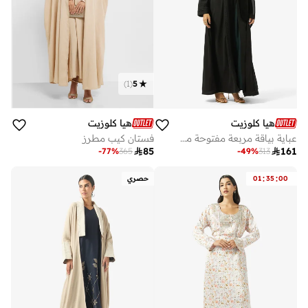
)
1
(
5
هيا كلوزيت
هيا كلوزيت
عباية بياقة مربعة مفتوحة من الأمام بتفاصيل دانتيل
فستان كيب مطرز

85

161
-
77
%
365
-
49
%
313
:
:
00
35
01
حصري