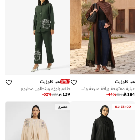
هيا كلوزيت
هيا كلوزيت
عباية مفتوحة بياقة سبعة وتفاصيل سحاب
طقم بلوزة وبنطلون مطبوع

139

184
-
52
%
287
-
44
%
326
:
:
00
35
01
حصري