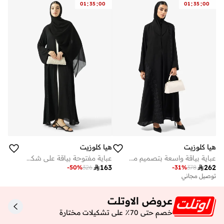
:
:
:
:
01
35
00
01
35
00
هيا كلوزيت
هيا كلوزيت
عباية بياقة واسعة بتصميم مفتوح مزينة بالزهور
عباية مفتوحة بياقة على شكل حرف مزينة بالزهور

163

262
-
50
%
326
-
31
%
378
توصيل مجاني
عروض الاوتلت
خصم حتى 70٪ على تشكيلات مختارة