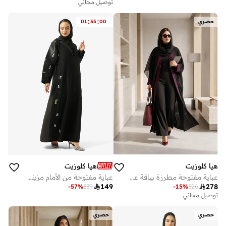
توصيل مجاني
:
:
حصري
00
35
01
هيا كلوزيت
هيا كلوزيت
عباية مفتوحة مطرزة بياقة على شكل حرف
عباية مفتوحة من الأمام مزينة مع ياقة لابيل

149

278
-
57
%
339
-
15
%
326
توصيل مجاني
حصري
حصري