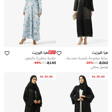
هيا كلوزيت
هيا كلوزيت
عباية مفتوحة بلمسة معدنية عصرية أنيقة
جلابية مطرزة بالزهور

145

262
-
48
%
275
-
20
%
326
توصيل مجاني
:
:
:
:
01
35
00
01
35
00