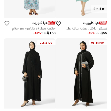
)
5
(
4.8
هيا كلوزيت
هيا كلوزيت
فستان داخلي عباية بياقة على شكل حرف وطيات عند الخصر
جلابية مطرزة بالزهور مع حزام

158

55
-
48
%
300
-
60
%
137
:
:
:
:
01
35
00
01
35
00