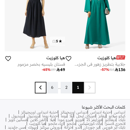
)
1
(
5
هيا كلوزيت
هيا كلوزيت
جلابية بتطريز زهور في الجزء الأمامي مع حزام
فستان بليسيه بخصر مزموم

49

136
-
65
%
139
-
57
%
313
6
...
2
1
كلمات البحث الأكثر شيوعا
اديداس
احذية اديداس
اديداس اوريجينالز
احذية اديداس اوريجينالز
كيكو ميلانو
إيفانز
امريكان ايجل
ايلا
بوما
احذية بوما
ترينديول
ترينديول
نايك
ديفاكتو
فورايفر 21
فوريو
فيرو مودا
فيلا
كالفن كلاين
فساتين كويز
لانجري لاسنزا
ماك كوزمتيكس
مانجو
ازياء مانجو
هيا كلوزيت
نايك اير فورس
اير جوردان
الدو
خزانة
دوروثي بيركنز
ريبوك
مس جايديد