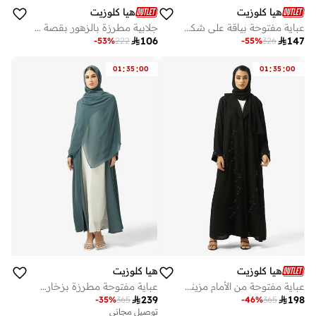
هيا كلوزيت
هيا كلوزيت
عباية مفتوحة بياقة على شكل حرف وتفاصيل دانتيل
جلابية مطرزة بالزهور بقصة فضفاضة من الأمام

106

147
-
53
%
222
-
55
%
326
:
:
:
:
01
35
00
01
35
00
هيا كلوزيت
هيا كلوزيت
عباية مفتوحة من الأمام مزينة بنقوش بنمط زهور مع ياقة لابيل
عباية مفتوحة مطرزة بزخارف وياقة على شكل حرف

239

198
-
35
%
365
-
46
%
365
توصيل مجاني