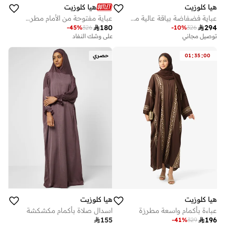
هيا كلوزيت
هيا كلوزيت
عباية فضفاضة بياقة عالية مزينة بالزهور
عباية مفتوحة من الأمام مطرزة ومزينة بياقة عالية

180

294
-
45
%
326
-
10
%
326
توصيل مجاني
على وشك النفاد
:
:
00
35
01
حصري
هيا كلوزيت
هيا كلوزيت
عباءة بأكمام واسعة مطرزة
اسدال صلاة بأكمام مكشكشة

155

196
-
41
%
329