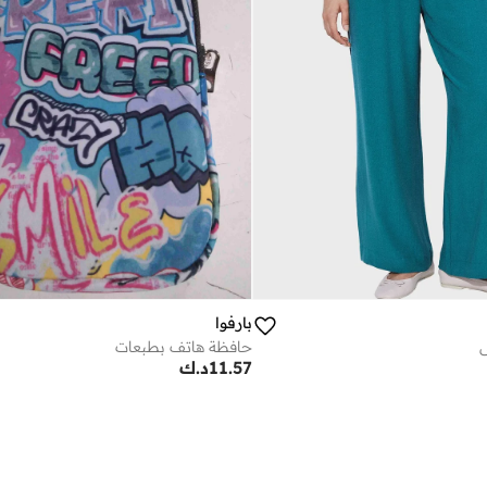
بارفوا
حافظة هاتف بطبعات
11.57
د.ك