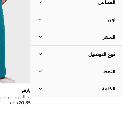
المقاس
مقاس الملابس
ستاندر
:
ALPHA
لون
)
1
(
XXS
أزرق
(
1
)
)
1
(
XS
السعر
متعدد الألوان
(
1
)
)
1
(
S
السعر الأقل
السعر الأعلى
نوع التوصيل
د.ك
د.ك
توصيل قياسي
(
2
)
انطلق
النمط
سادة
(
1
)
الخامة
بارفوا
بنطلون خصر عالي
مزيج من القطن
(
1
)
20.85
د.ك