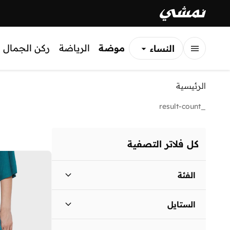
موضة
الرياضة
ركن الجمال
النساء
الرجال
الرئيسية
الأطفال
_result-count
كل فلاتر التصفية
الفئة
نساء
)
1
(
الستايل
مستلزمات منزلية
)
1
(
كاجوال
(
2
)