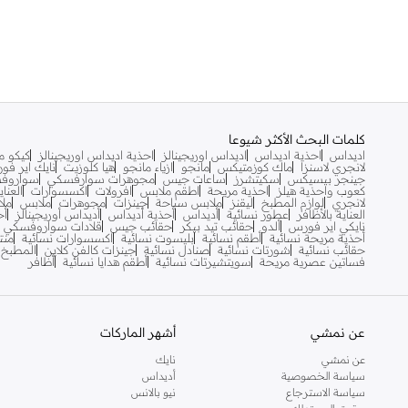
كلمات البحث الأكثر شيوعا
اديداس
احذية اديداس
اديداس اوريجينالز
احذية اديداس اوريجينالز
كيكو مي
لانجري لاسنزا
ماك كوزمتيكس
مانجو
ازياء مانجو
هيا كلوزيت
نايك اير فو
جينجر بيسيكس
سكيتشرز
ساعات جيس
مجوهرات سوارفسكي
سواروف
كعوب واحذية هيلز
احذية مريحة
اطقم ملابس
افرولات
اكسسوارات
العنا
لانجري
لوازم المطبخ
ليقنز
ملابس سباحة
جينزات
مجوهرات
ملابس
ملا
العناية بالأظافر
عطور نسائية
أديداس
أحذية أديداس
أديداس أوريجينالز
أح
نايكي اير فورس
ألدو
حقائب تيد بيكر
حقائب جيس
قلادات سواروفسكي
أحذية مريحة نسائية
أطقم نسائية
بليسوت نسائية
اكسسوارات نسائية
منت
حقائب نسائية
شورتات نسائية
صنادل نسائية
جينزات كالفن كلاين
المطبخ
فساتين عصرية مريحة
سويتشيرتات نسائية
أطقم هدايا نسائية
أظافر
عن نمشي
أشهر الماركات
عن نمشي
نايك
سياسة الخصوصية
أديداس
سياسة الاسترجاع
نيو بالانس