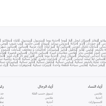
لانو
إيفانز
امريكان ايجل
ايلا
بوما
احذية بوما
ترينديول
ترينديول
نايك
ديفاكتو
ف
رس
اير جوردان
الدو
خزانة
دوروثي بيركنز
ريبوك
مس جايديد
توب شوب
تومي ه
سكي
ساعات مايكل كورس
فساتين ايلا
نيو لوك
أزياء عربية
فساتين
فساتين سهرة
ية بالشعر
بكيني
بلايز
بناطيل
تنانير
تيشيرتات
جاكيتات و معاطف
ساعات
شموع
بس النوم
ملابس بحر
ملابس مقاسات كبيرة
فساتين كاجوال
فساتين قصيرة
هودي
ذية أديداس أوريجينالز
أمريكان إيجل
أحذية بوما
نايكي
فور إيفر 21
أزياء كويز
لانج
فساتين ايلا ليمتد ايديشن
اتش اند ام
شارلوت تيلبري
بلايز نسائية
أحذية رياضية نس
جات عناية بالشعر نسائية
بيكيني نسائية
بناطيل نسائية
تنانير نسائية
تيشيرتات نسائ
ليقنز نسائية
ملابس سباحة قطعة واحدة
جينزات نسائية
مجوهرات نسائية
أزياء ن
أزياء النساء
أزياء الرجال
ركن
ملابس
تسوق حسب الفئة
جدي
أحذية
ملابس
مكي
اكسسوارات
أحذية
عطو