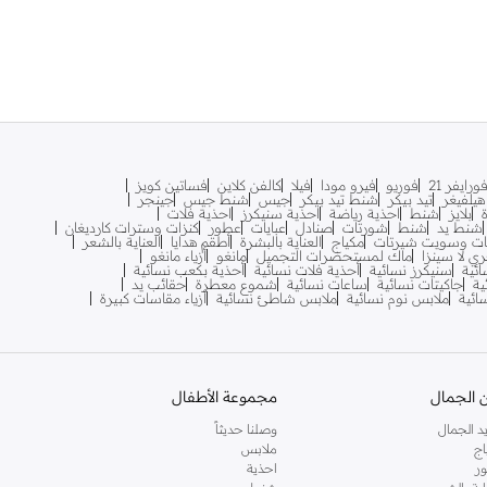
ورايفر 21
فوريو
فيرو مودا
فيلا
كالفن كلاين
فساتين كويز
يلفيغر
تيد بيكر
شنط تيد بيكر
جيس
شنط جيس
جينجر
بلايز
شنط
احذية رياضة
احذية سنيكرز
احذية فلات
شنط يد
شنط
شورتات
صنادل
عبايات
عطور
كنزات وسترات كارديغان
ات وسويت شيرتات
مكياج
العناية بالبشرة
أطقم هدايا
العناية بالشعر
ري لا سينزا
ماك لمستحضرات التجميل
مانغو
أزياء مانغو
ائية
سنيكرز نسائية
أحذية فلات نسائية
أحذية بكعب نسائية
ية
جاكيتات نسائية
ساعات نسائية
شموع معطرة
حقائب يد
سائية
ملابس نوم نسائية
ملابس شاطئ نسائية
أزياء مقاسات كبيرة
 الجمال
مجموعة الأطفال
د الجمال
وصلنا حديثاً
اج
ملابس
ر
احذية