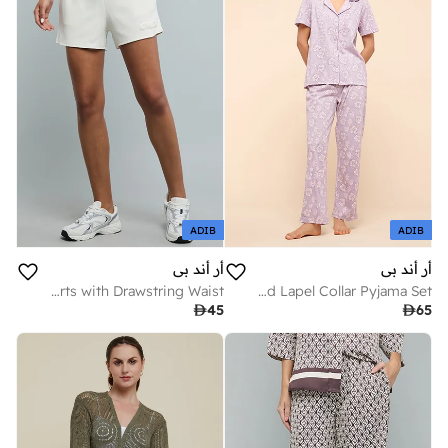
ADIB
ADIB
أر أند بي
أر أند بي
Solid Shorts with Drawstring Waist
Printed Lapel Collar Pyjama Set

45

65