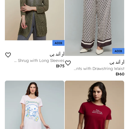
ADIB
ADIB
أر أند بي
Knitted Shrug with Long Sleeves
أر أند بي

75
Patterned Wide Leg Pants with Drawstring Waist

60