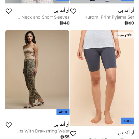
أر أند بي
أر أند بي
Printed Sleep Top With Round Neck and Short Sleeves
Kuromi Print Pyjama Set

40

60
الأكثر مبيعا
ADIB
ADIB
أر أند بي
Printed Pyjama Pants With Drawstring Waist
أر أند بي

35