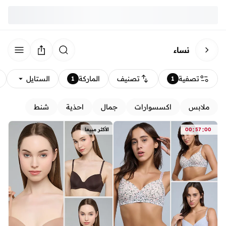
نساء
تصفية
تصنيف
الماركة
الستايل
1
1
ملابس
اكسسوارات
جمال
احذية
شنط
:
:
00
57
00
الأكثر مبيعا