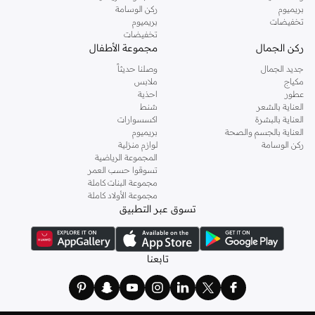
بريميوم
ركن الوسامة
تخفيضات
بريميوم
تخفيضات
ركن الجمال
مجموعة الأطفال
جديد الجمال
وصلنا حديثاً
مكياج
ملابس
عطور
احذية
العناية بالشعر
شنط
العناية بالبشرة
اكسسوارات
العناية بالجسم والصحة
بريميوم
ركن الوسامة
لوازم منزلية
المجموعة الرياضية
تسوقوا حسب العمر
مجموعة البنات كاملة
مجموعة الأولاد كاملة
تسوق عبر التطبيق
تابعنا