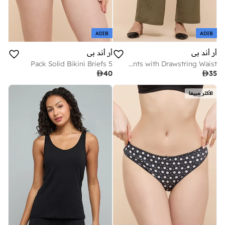
ADIB
ADIB
أر أند بي
أر أند بي
5 Pack Solid Bikini Briefs
Textured Wide Leg Pants with Drawstring Waist

40

35
الأكثر مبيعا