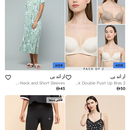
ADIB
ADIB
أر أند بي
أر أند بي
Floral Print Nightdress with V-Neck and Short Sleeves
2 Pack Double Push Up Bras

45

50
الأكثر مبيعا