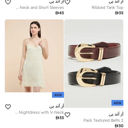
أر أند بي
أر أند بي
Stitch Print Nightdress with Crew Neck and Short Sleeves
Ribbed Tank Top

45

35
ADIB
ADIB
أر أند بي
Printed Strappy Nightdress with V-Neck
أر أند بي

35
2 Pack Textured Belts

30