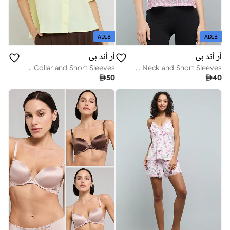
ADIB
ADIB
أر أند بي
أر أند بي
Solid Shirt with Classic Collar and Short Sleeves
Patterned T-Shirt with Crew Neck and Short Sleeves

50

40