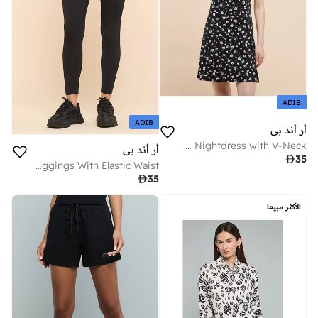
ADIB
ADIB
أر أند بي
Printed Strappy Nightdress with V-Neck
أر أند بي

35
Solid Active Leggings With Elastic Waist

35
الأكثر مبيعا