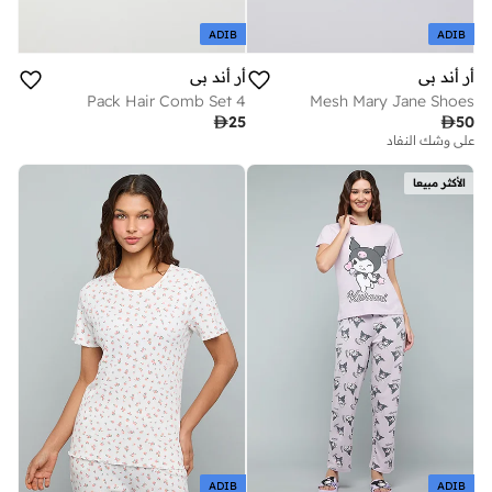
ADIB
ADIB
أر أند بي
أر أند بي
4 Pack Hair Comb Set
Mesh Mary Jane Shoes

25

50
على وشك النفاد
الأكثر مبيعا
ADIB
ADIB