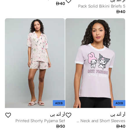

40
5 Pack Solid Bikini Briefs

40
ADIB
ADIB
أر أند بي
أر أند بي
Printed Shorty Pyjama Set
My Melody Print T-Shirt with Crew Neck and Short Sleeves

50

40