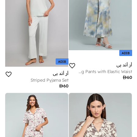
ADIB
ADIB
أر أند بي
Patterned Wide Leg Pants with Elastic Waist
أر أند بي

60
Striped Pyjama Set

60