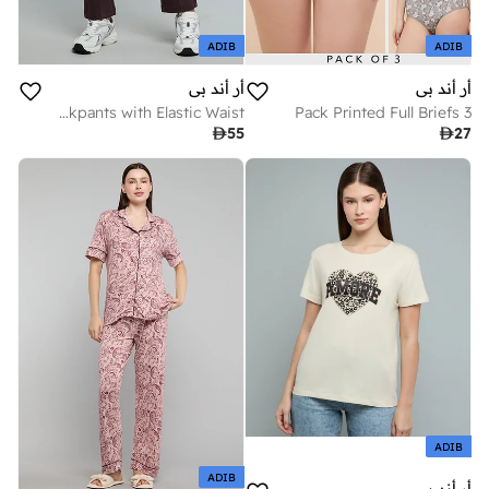
ADIB
ADIB
أر أند بي
أر أند بي
Logo Detail Trackpants with Elastic Waist
3 Pack Printed Full Briefs

55

27
ADIB
ADIB
أر أند بي