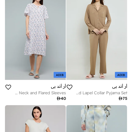
ADIB
ADIB
أر أند بي
أر أند بي
Floral Nightdress with Tie-Up Neck and Flared Sleeves
Solid Lapel Collar Pyjama Set

40

75