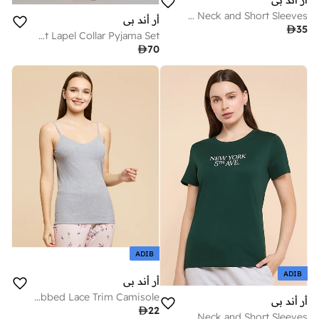
Printed T-Shirt with Crew Neck and Short Sleeves
أر أند بي

35
Paisley Print Lapel Collar Pyjama Set

70
ADIB
ADIB
أر أند بي
Ribbed Lace Trim Camisole
أر أند بي

22
Typography Print T-Shirt with Crew Neck and Short Sleeves