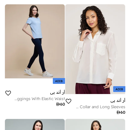
ADIB
ADIB
أر أند بي
Washed Jeggings With Elastic Waist
أر أند بي

60
Solid Shirt with Classic Collar and Long Sleeves

60