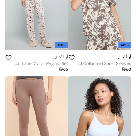
ADIB
ADIB
أر أند بي
أر أند بي
Printed Lapel Collar Pyjama Set
Floral Print Shirt with Lapel Collar and Short Sleeves

65

60