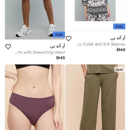
ADIB
ADIB
أر أند بي
Patterned Shirt with Classic Collar and 3/4 Sleeves
أر أند بي

60
Solid Shorts with Drawstring Waist

45
جديد