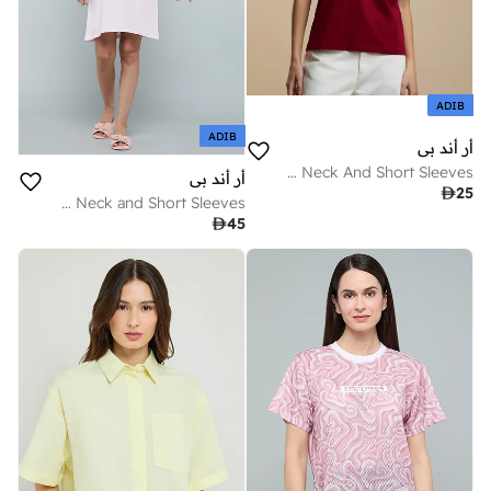
ADIB
ADIB
أر أند بي
Typography Print T-Shirt With Crew Neck And Short Sleeves
أر أند بي

25
Cinnamoroll Print Nightdress with Crew Neck and Short Sleeves

45