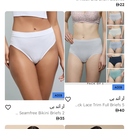

22
ADIB
ADIB
أر أند بي
5 Pack Lace Trim Full Briefs
أر أند بي

40
2 Pack Seamfree Bikini Briefs

35