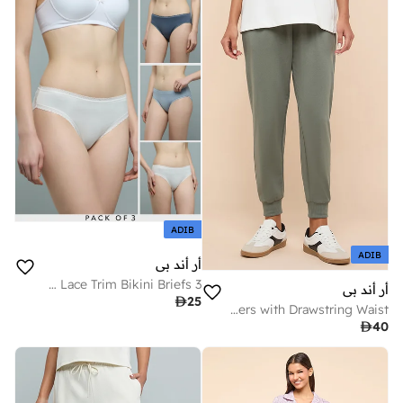
ADIB
ADIB
أر أند بي
3 Pack Lace Trim Bikini Briefs
أر أند بي

25
Solid Joggers with Drawstring Waist

40