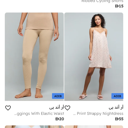
Ribbed Cycling Shorts

15
ADIB
ADIB
أر أند بي
أر أند بي
Ribbed Leggings With Elastic Waist
Floral Print Strappy Nightdress

20

55