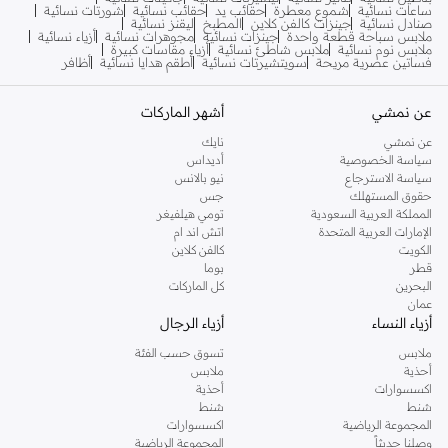
ساعات نسائية
شموع معطرة
حقائب يد
حقائب نسائية
شورتات نسائية
صنادل نسائية
جينزات كالفن كلاين
المطبخ
ليقنز نسائية
ملابس سباحة قطعة واحدة
جينزات نسائية
مجوهرات نسائية
أزياء نسائية
ملابس نوم نسائية
ملابس شاطئ نسائية
أزياء مقاسات كبيرة
فساتين عصرية مريحة
سويتشيرتات نسائية
أطقم هدايا نسائية
أظافر
عن نمشي
أشهر الماركات
عن نمشي
نايك
سياسة الخصوصية
أديداس
سياسة الاسترجاع
نيو بالانس
حقوق المستهلك
جس
المملكة العربية السعودية
تومي هيلفيغر
الإمارات العربية المتحدة
اتش اند ام
الكويت
كالفن كلاين
قطر
بوما
البحرين
كل الماركات
عمان
أزياء النساء
أزياء الرجال
ملابس
تسوق حسب الفئة
أحذية
ملابس
اكسسوارات
أحذية
شنط
شنط
المجموعة الرياضية
اكسسوارات
وصلنا حديثاً
المجموعة الرياضية