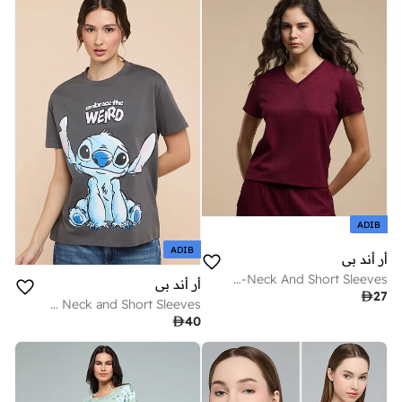
ADIB
ADIB
أر أند بي
Textured Top With V-Neck And Short Sleeves
أر أند بي

27
Stitch Print T-Shirt with Crew Neck and Short Sleeves

40