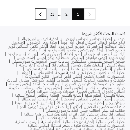
31
...
2
1
كلمات البحث الأكثر شيوعا
اديداس
احذية اديداس
اديداس اوريجينالز
احذية اديداس اوريجينالز
كيكو ميلانو
إيفانز
امريكان ايجل
ايلا
بوما
احذية بوما
ترينديول
ترينديول
نايك
ديفاكتو
فورايفر 21
فوريو
فيرو مودا
فيلا
كالفن كلاين
فساتين كويز
لانجري لاسنزا
ماك كوزمتيكس
مانجو
ازياء مانجو
هيا كلوزيت
نايك اير فورس
اير جوردان
الدو
خزانة
دوروثي بيركنز
ريبوك
مس جايديد
توب شوب
تومي هيلفيغر
تيد بيكر
شنط تيد بيكر
جيس
شنط جيس
جينجر
جينجر بيسيكس
سكيتشرز
ساعات جيس
مجوهرات سوارفسكي
سواروفسكي
ساعات مايكل كورس
فساتين ايلا
نيو لوك
أزياء عربية
فساتين
فساتين سهرة
بلايز
شنط
احذية رياضة
احذية سنيكرز
احذية فلات
كعوب واحذية هيلز
احذية مريحة
اطقم ملابس
افرولات
اكسسوارات
العناية بالشعر
بكيني
بلايز
بناطيل
تنانير
تيشيرتات
جاكيتات و معاطف
ساعات
شموع
شنط يد
شنط
شورتات
صنادل
عبايات
عطور
كنزات وسترات كارديغان
لانجري
لوازم المطبخ
ليقنز
ملابس سباحة
جينزات
مجوهرات
ملابس
ملابس النوم
ملابس بحر
ملابس مقاسات كبيرة
فساتين كاجوال
فساتين قصيرة
هوديات وسويت شيرتات
مكياج
العناية بالبشرة
أطقم هدايا
العناية بالشعر
العناية بالأظافر
عطور نسائية
أديداس
أحذية أديداس
أديداس أوريجينالز
أحذية أديداس أوريجينالز
أمريكان إيجل
أحذية بوما
نايكي
فور إيفر 21
أزياء كويز
لانجري لا سينزا
ماك لمستحضرات التجميل
مانغو
أزياء مانغو
نايكي اير فورس
ألدو
حقائب تيد بيكر
حقائب جيس
قلادات سواروفسكي
فساتين ايلا ليمتد ايديشن
اتش اند ام
شارلوت تيلبري
بلايز نسائية
أحذية رياضية نسائية
سنيكرز نسائية
أحذية فلات نسائية
أحذية بكعب نسائية
أحذية مريحة نسائية
أطقم نسائية
بليسوت نسائية
اكسسوارات نسائية
منتجات عناية بالشعر نسائية
بيكيني نسائية
بناطيل نسائية
تنانير نسائية
تيشيرتات نسائية
جاكيتات نسائية