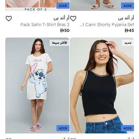
ADIB
ADIB
أر أند بي
أر أند بي
2 Pack Satin T-Shirt Bras
Floral Print Cami Shorty Pyjama Set

50

45
جديد
الأكثر مبيعا
ADIB
ADIB