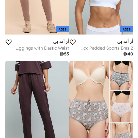
ADIB
ADIB
أر أند بي
أر أند بي
Solid Jeggings with Elastic Waist
2 Pack Padded Sports Bras

55

40