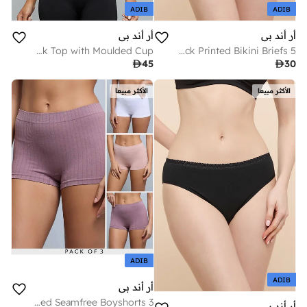
ADIB
ADIB
أر أند بي
أر أند بي
Solid Tank Top with Moulded Cup
5 Pack Printed Bikini Briefs

45

30
الأكثر مبيعا
الأكثر مبيعا
ADIB
ADIB
أر أند بي
3 Pack Ribbed Seamfree Boyshorts
أر أند بي