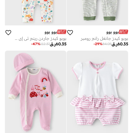
بوو بوو
بوو بوو
بوبو كيدز جانغل رانج رومبر
بوبو كيدز جاردن رينج تي إي آند ليجينج
60.35
ر.ق
60.35
ر.ق
-
47
%
112.37
-
29
%
84.05