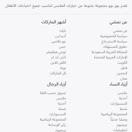
تقدم بوو بوو مجموعة متنوعة من خيارات الملابس لتناسب جميع احتياجات الأطفال.
يمكنك العثور على كل شيء من البلوزات والبناطيل المرحة إلى الملابس الخارجية
المريحة والإكسسوارات الرائعة. كل قطعة مصنوعة من مواد عالية الجودة مع اهتمام
عن نمشي
أشهر الماركات
بالتفاصيل.
عن نمشي
نايك
البلوزات وتي شيرتات
سياسة الخصوصية
أديداس
سياسة الاسترجاع
نيو بالانس
أضف البهجة إلى خزانة ملابس طفلك مع بلوزاتنا الملونة والممتعة. مثالية للخروجات
حقوق المستهلك
جس
اليومية أو وقت اللعب، تأتي تي شيرتاتنا وقمصاننا بتصاميم وطبعات متنوعة.
المملكة العربية السعودية
تومي هيلفيغر
الإمارات العربية المتحدة
اتش اند ام
البناطيل والسراويل
الكويت
كالفن كلاين
قطر
بوما
الراحة تلتقي بالأناقة مع مجموعتنا من البناطيل. اختر من بين السراويل القصيرة
البحرين
كل الماركات
المريحة، والسراويل العملية، والجينز العصري للارتداء اليومي.
عمان
أزياء النساء
أزياء الرجال
فساتين وتنورات
ملابس
تسوق حسب الفئة
دع طفلتك تتألق مع فساتيننا وتنوراتنا الساحرة. متوفرة بأنماط وتصاميم مختلفة، وهي
أحذية
ملابس
مثالية للحفلات والمناسبات الخاصة.
اكسسوارات
أحذية
شنط
شنط
ملابس خارجية
المجموعة الرياضية
اكسسوارات
حافظ على دفء طفلك وحمايته مع مجموعتنا من السترات والمعاطف. مصممة للراحة
وصلنا حديثاً
المجموعة الرياضية
بريميوم
ركن الوسامة
والمتانة، وهي مثالية للطقس البارد.
تخفيضات
بريميوم