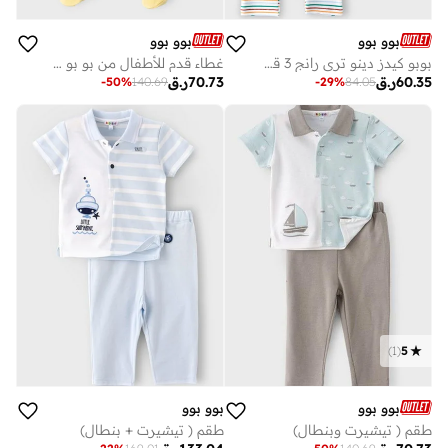
بوو بوو
بوو بوو
بوبو كيدز دينو تري رانج 3 قطع ليغينغز
غطاء قدم للأطفال من بو بو قطن %
60.35
ر.ق
70.73
ر.ق
-
50
%
140.69
-
29
%
84.05
)
1
(
5
بوو بوو
بوو بوو
طقم ( تيشيرت وبنطال)
طقم ( تيشيرت + بنطال)