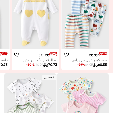
بوو بوو
بوو بوو
بوبو كيدز دينو تري رانج 3 قطع ليغينغز
غطاء قدم للأطفال من بو بو قطن %
طقم (
60.35
ر.ق
70.73
ر.ق
70.73
-
50
%
140.69
-
29
%
84.05
للجنسين