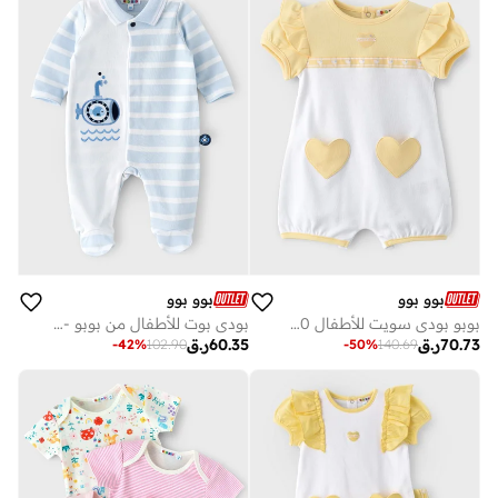
بوو بوو
بوو بوو
بوبو بودي سويت للأطفال 100٪ قطن
بودي بوت للأطفال من بوبو - 100٪ قطن
70.73
ر.ق
60.35
ر.ق
-
42
%
102.90
-
50
%
140.69