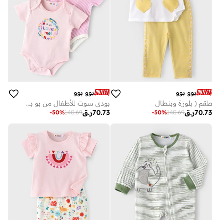
بوو بوو
بوو بوو
طقم ( بلوزة وبنطال
بودي سوت للأطفال من بو بو - مجموعة الحديقة - قطع
70.73
ر.ق
70.73
ر.ق
-
50
%
140.69
-
50
%
140.69