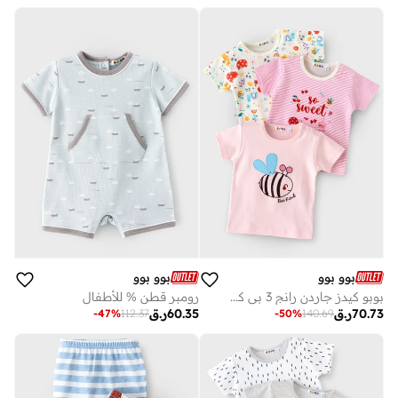
بوو بوو
بوو بوو
بوبو كيدز جاردن رانج 3 بي كي تي شيريز
رومبر قطن % للأطفال
70.73
ر.ق
60.35
ر.ق
-
47
%
112.37
-
50
%
140.69