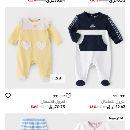
70.73
ر.ق
133.04
ر.ق
-
22
%
169.01
-
50
%
140.69
)
1
(
5
بوو بوو
بوو بوو
افرول للاطفال
افرول للأطفال
122.63
ر.ق
70.73
ر.ق
-
50
%
140.69
-
13
%
140.69
الأكثر مبيعا