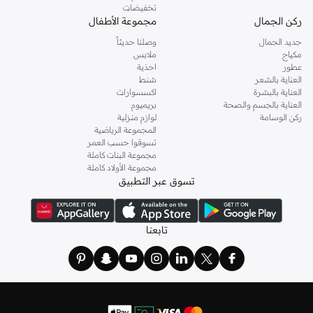
الجودة والراحة مضمونة
تخفيضات
ركن الجمال
مجموعة الأطفال
في بوو بوو، نعطي الأولوية لراحة طفلك وسلامته. أقمشتنا مصنوعة من أقمشة ناعمة
جديد الجمال
وصلنا حديثاً
وجيدة التهوية ولطيفة على البشرة الحساسة. يمكنك الوثوق بأن ملابس بوو بوو متينة
مكياج
ملابس
وسهلة العناية بها.
عطور
احذية
العناية بالشعر
شنط
تسوق بوو بوو عبر الإنترنت
العناية بالبشرة
اكسسوارات
استمتع بتجربة تسوق مريحة عبر الإنترنت مع توصيل سريع في جميع أنحاء قطر.
العناية بالجسم والصحة
بريميوم
ركن الوسامة
لوازم منزلية
تصفح مجموعة بوو بوو واعثر على صفقات رائعة على أزياء الأطفال. استمتع بخيارات
المجموعة الرياضية
إرجاع سهلة ودفع آمن لتجربة تسوق سلسة.
تسوقوا حسب العمر
مجموعة البنات كاملة
مجموعة الأولاد كاملة
تسوق عبر التطبيق
تابعنا