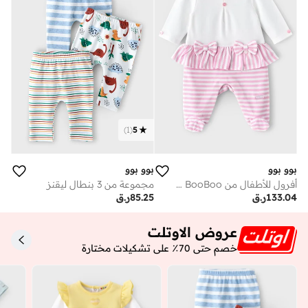
)
1
(
5
بوو بوو
بوو بوو
أفرول للأطفال من BooBoo مصنوع من القطن بنسبة 100٪
مجموعة من 3 بنطال ليقنز
133.04
ر.ق
85.25
ر.ق
عروض الاوتلت
خصم حتى 70٪ على تشكيلات مختارة