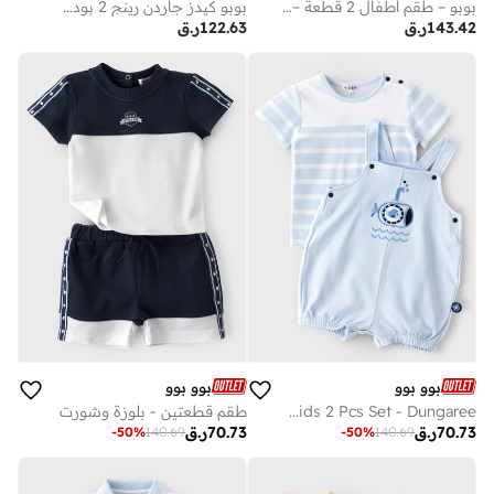
بوبو – طقم أطفال 2 قطعة – دونغاري وتوب 100٪ قطن
بوبو كيدز جاردن رينج 2 بودي سويت ليجينج
143.42
ر.ق
122.63
ر.ق
بوو بوو
بوو بوو
BooBoo Kids 2 Pcs Set - Dungaree & توب 100٪ قطن
طقم قطعتين - بلوزة وشورت
70.73
ر.ق
70.73
ر.ق
-
50
%
140.69
-
50
%
140.69