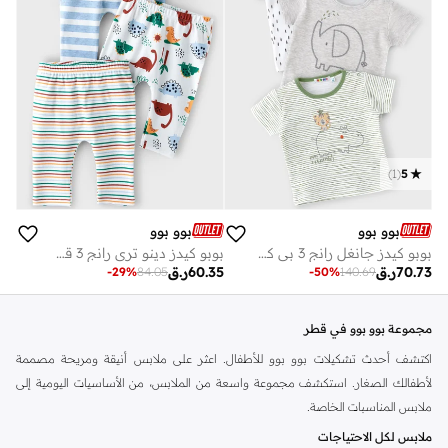
)
1
(
5
بوو بوو
بوو بوو
بوبو كيدز جانغل رانج 3 بي كي تي يز
بوبو كيدز دينو تري رانج 3 قطع ليغينغز
70.73
ر.ق
60.35
ر.ق
-
29
%
84.05
-
50
%
140.69
مجموعة بوو بوو في قطر
اكتشف أحدث تشكيلات بوو بوو للأطفال. اعثر على ملابس أنيقة ومريحة مصممة
لأطفالك الصغار. استكشف مجموعة واسعة من الملابس، من الأساسيات اليومية إلى
ملابس المناسبات الخاصة.
ملابس لكل الاحتياجات