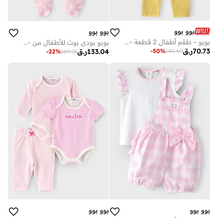
بوو بوو
بوو بوو
بوبو – طقم أطفال 2 قطعة – توب وبنطلون 100٪ قطن
بوبو بودي بوت للأطفال من - 100٪ قطن
70.73
ر.ق
133.04
ر.ق
-
50
%
140.69
-
22
%
169.01
بوو بوو
بوو بوو