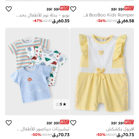
بوو بوو
بوو بوو
BooBoo Kids Romper قطن 100٪
بوبو – بدلة نوم للأطفال بحديقة 2 قطعة طقم قبعات
66.58
ر.ق
60.35
ر.ق
-
47
%
112.37
-
36
%
102.90
)
1
(
5
بوو بوو
بوو بوو
افرول بكشكش
تيشيرتات ديناصور للأطفال من بو بو - عبوة من قطع
70.73
ر.ق
70.73
ر.ق
-
50
%
140.69
-
50
%
140.69