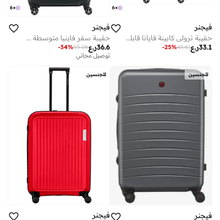
6
+
6
+
فيجنر
فيجنر
حقيبة ترولي كابينة فايانا قابلة للتوسيع 56 سم سوداء
حقيبة سفر فاينيا متوسطة صلبة قابلة للتوسيع 78 سم سوداء - 612355
33.1
ر.ع
36.6
ر.ع
-
34
%
55.06
-
25
%
43.61
توصيل مجاني
للجنسين
للجنسين
فيجنر
فيجنر