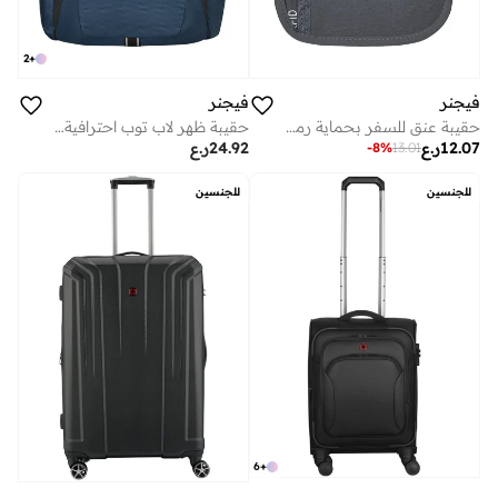
2
+
فيجنر
فيجنر
حقيبة عنق للسفر بحماية رمادي
حقيبة ظهر لاب توب احترافية . بوصة مع جيب تابلت أزرق
12.07
ر.ع
24.92
ر.ع
-
8
%
13.01
للجنسين
للجنسين
6
+