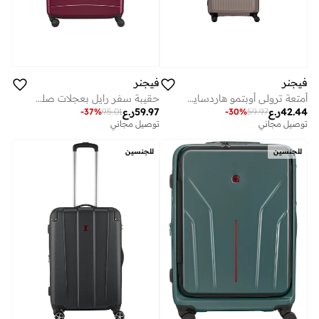
فيجنر
فيجنر
حقيبة سفر رايل بعجلات صلبة ٨٢ سم عنابي
أمتعة ترولي أوبتمو هاردسايد قابلة للتوسيع 70 سم بني - 653315
59.97
ر.ع
42.44
ر.ع
-
37
%
95.01
-
30
%
59.97
توصيل مجاني
توصيل مجاني
للجنسين
للجنسين