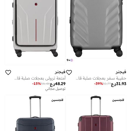
9
+
فيجنر
فيجنر
حقيبة سفر بعجلات صلبة قابلة للتوسيع سم رمادي
أمتعة ترولي بعجلات صلبة قابلة للتوسيع من أمبليكس سم فضي
31.93
ر.ع
48.29
ر.ع
-
15
%
56.46
-
39
%
51.79
توصيل مجاني
للجنسين
للجنسين