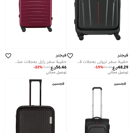
فيجنر
فيجنر
حقيبة سفر ترولي بعجلات قابلة للتوسيع سم - بحيرة عميقة
حقيبة سفر رايل بعجلات صلبة مقاس سم لون عنابي
48.29
ر.ع
56.46
ر.ع
-
22
%
71.65
-
15
%
56.46
توصيل مجاني
توصيل مجاني
للجنسين
للجنسين