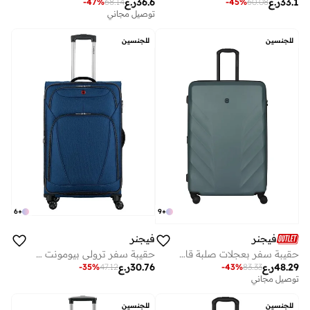
33.1
ر.ع
36.6
ر.ع
-
47
%
68.14
-
45
%
60.08
توصيل مجاني
للجنسين
للجنسين
6
+
9
+
فيجنر
فيجنر
حقيبة سفر بعجلات صلبة قابلة للتوسيع سم خضراء
حقيبة سفر ترولي بيومونت لايت متوسطة قابلة للتوسيع 80 سم أزرق
48.29
ر.ع
30.76
ر.ع
-
35
%
47.12
-
43
%
83.33
توصيل مجاني
للجنسين
للجنسين