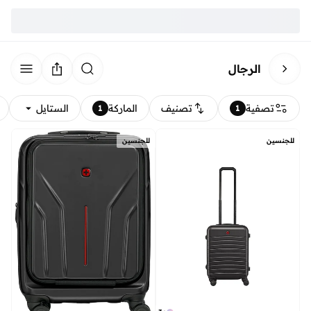
الرجال
تصفية
تصنيف
الماركة
الستايل
1
1
للجنسين
للجنسين