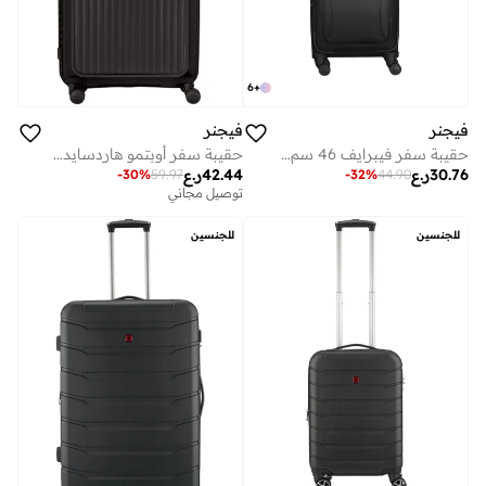
6
+
فيجنر
فيجنر
حقيبة سفر فيبرايف 46 سم سوفت كيس بعجلات مزدوجة قابلة للتوسيع أسود
حقيبة سفر أوبتمو هاردسايد قابلة للتوسيع 70 سم أسود - 653313
30.76
ر.ع
42.44
ر.ع
-
32
%
44.90
-
30
%
59.97
توصيل مجاني
للجنسين
للجنسين