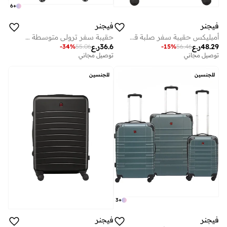
6
+
فيجنر
فيجنر
أمبليكس حقيبة سفر صلبة قابلة للتوسعة بعجلات مزدوجة رباعية (69 سم) – حقيبة تسجيل الأمتعة – أخضر
حقيبة سفر ترولي متوسطة صلبة قابلة للتوسيع سم أسود
48.29
ر.ع
36.6
ر.ع
-
34
%
55.06
-
15
%
56.46
توصيل مجاني
توصيل مجاني
للجنسين
للجنسين
3
+
فيجنر
فيجنر