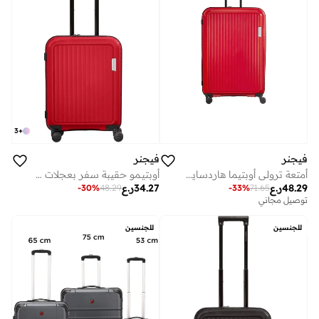
3
+
فيجنر
فيجنر
أمتعة ترولي أوبتيما هاردسايد قابلة للتوسيع 84 سم أحمر - 653317
أوبتيـمو حقيبة سفر بعجلات صلبة قابلة للتوسيع سم لون أحمر
48.29
ر.ع
34.27
ر.ع
-
33
%
71.65
-
30
%
48.29
توصيل مجاني
للجنسين
للجنسين