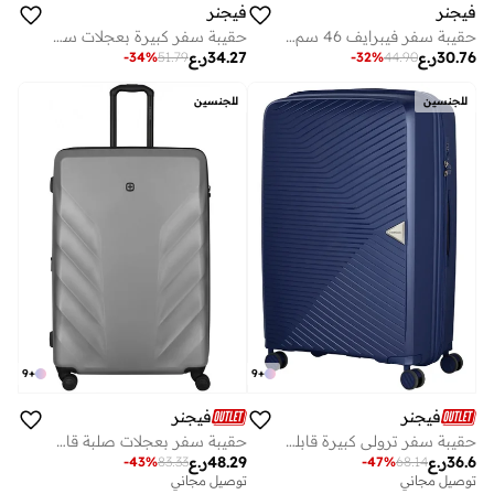
فيجنر
فيجنر
حقيبة سفر فيبرايف 46 سم سوفت كيس بعجلات مزدوجة قابلة للتوسيع أنثرا - 612552
حقيبة سفر كبيرة بعجلات سوداء قابلة للتوسيع 77 سم
30.76
ر.ع
34.27
ر.ع
-
34
%
51.79
-
32
%
44.90
للجنسين
للجنسين
9
+
9
+
فيجنر
فيجنر
حقيبة سفر ترولي كبيرة قابلة للتوسيع سم زرقاء
حقيبة سفر بعجلات صلبة قابلة للتوسيع رمادية ٨١ سم
36.6
ر.ع
48.29
ر.ع
-
43
%
83.33
-
47
%
68.14
توصيل مجاني
توصيل مجاني