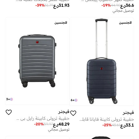
36.6
ر.ع
31.93
ر.ع
-
39
%
51.79
-
19
%
44.90
توصيل مجاني
للجنسين
للجنسين
3
+
6
+
فيجنر
فيجنر
حقيبة ترولي كابينة رايل بي سي صلبة 55 سم رمادي
حقيبة ترولي كابينة فايانا قابلة للتوسيع 56 سم - أسود/أزرق داكن
48.29
ر.ع
-
20
%
59.97
33.1
ر.ع
-
25
%
43.61
توصيل مجاني