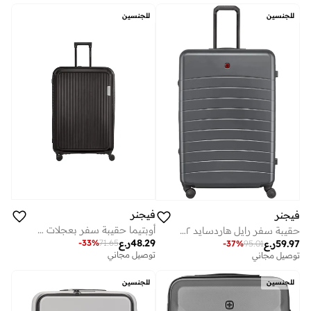
على وشك النفاد
للجنسين
للجنسين
فيجنر
فيجنر
أوبتيما حقيبة سفر بعجلات 84 سم أسود
حقيبة سفر رايل هاردسايد ٨٢ سم رمادي
48.29
ر.ع
59.97
ر.ع
-
33
%
71.65
-
37
%
95.01
توصيل مجاني
توصيل مجاني
للجنسين
للجنسين