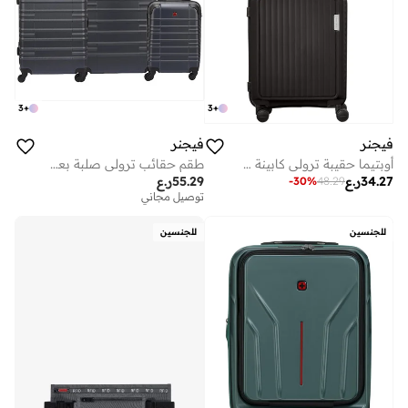
3
+
3
+
فيجنر
فيجنر
أوبتيما حقيبة ترولي كابينة صلبة قابلة للتوسيع 57 سم أسود
طقم حقائب ترولي صلبة بعجلات مزدوجة غير قابلة للتوسيع من أمبلار قطع ++ سم - أزرق داكن
34.27
ر.ع
55.29
ر.ع
-
30
%
48.29
توصيل مجاني
للجنسين
للجنسين