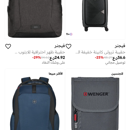
9
+
فيجنر
فيجنر
حقيبة ترولي كابينة خفيفة الوزن صلبة قابلة للتوسيع سم سوداء
حقيبة ظهر احترافية للابتوب مقاس بوصة مع جيب تابلت رمادي
36.6
ر.ع
24.92
ر.ع
-
29
%
34.62
-
25
%
48.29
توصيل مجاني
على وشك النفاد
للجنسين
الأكثر مبيعا