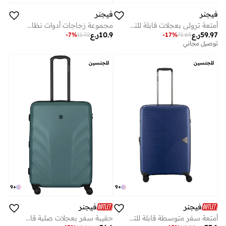
فيجنر
فيجنر
أمتعة ترولي بعجلات قابلة للتوسيع سم من أمبليكس بلون أزرق عميق
مجموعة زجاجات أدوات نظافة بحجم السفر - شفاف - 611888
59.97
ر.ع
10.9
ر.ع
-
17
%
71.65
-
7
%
11.72
توصيل مجاني
للجنسين
للجنسين
9
+
9
+
فيجنر
فيجنر
أمتعة سفر متوسطة قابلة للتوسيع سم صلبة خفيفة للغاية - أزرق داكن
حقيبة سفر بعجلات صلبة قابلة للتوسيع سم خضراء