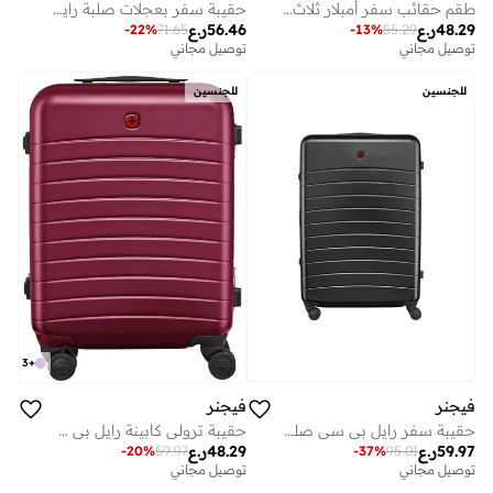
طقم حقائب سفر أمبلار ثلاث قطع بعجلات ٥٣+٦٥+٧٥ سم صلبة غير قابلة للتوسيع بلون بحيرة عميقة
حقيبة سفر بعجلات صلبة رايل ٧٠ سم أسود
48.29
ر.ع
56.46
ر.ع
-
22
%
71.65
-
13
%
55.29
توصيل مجاني
توصيل مجاني
للجنسين
للجنسين
3
+
فيجنر
فيجنر
حقيبة سفر رايل بي سي صلبة مقاس سم بعجلات سوداء
حقيبة ترولي كابينة رايل بي سي صلبة سم عنابي
59.97
ر.ع
48.29
ر.ع
-
37
%
95.01
-
20
%
59.97
توصيل مجاني
توصيل مجاني