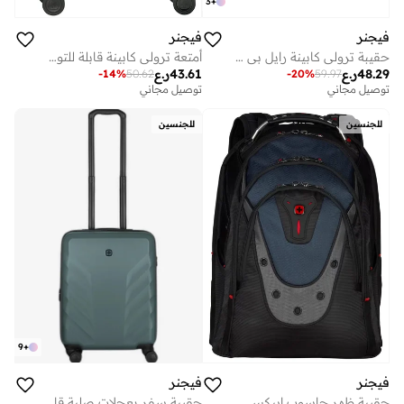
3
+
فيجنر
فيجنر
حقيبة ترولي كابينة رايل بي سي صلبة سم سوداء
أمتعة ترولي كابينة قابلة للتوسيع من أمبليكس سم أسود
48.29
ر.ع
43.61
ر.ع
-
20
%
59.97
-
14
%
50.62
توصيل مجاني
توصيل مجاني
للجنسين
للجنسين
9
+
فيجنر
فيجنر
حقيبة ظهر حاسوب إيبكس 17 بوصة - أزرق
حقيبة سفر بعجلات صلبة قابلة للتوسيع سم خضراء