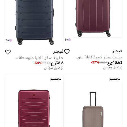
6
+
6
+
فيجنر
فيجنر
حقيبة سفر كبيرة قابلة للتوسيع 76 سم من بروتيكتور
حقيبة سفر فاينيا متوسطة صلبة قابلة للتوسيع 78 سم كحلي
43.61
ر.ع
-
37
%
68.14
36.6
ر.ع
-
34
%
55.06
توصيل مجاني
توصيل مجاني
للجنسين
للجنسين