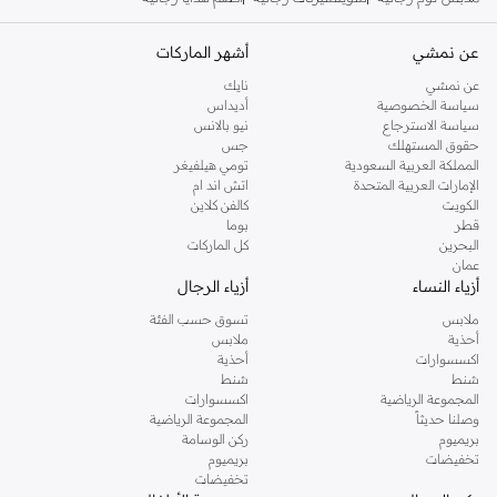
عن نمشي
أشهر الماركات
عن نمشي
نايك
سياسة الخصوصية
أديداس
سياسة الاسترجاع
نيو بالانس
حقوق المستهلك
جس
المملكة العربية السعودية
تومي هيلفيغر
الإمارات العربية المتحدة
اتش اند ام
الكويت
كالفن كلاين
قطر
بوما
البحرين
كل الماركات
عمان
أزياء النساء
أزياء الرجال
ملابس
تسوق حسب الفئة
أحذية
ملابس
اكسسوارات
أحذية
شنط
شنط
المجموعة الرياضية
اكسسوارات
وصلنا حديثاً
المجموعة الرياضية
بريميوم
ركن الوسامة
تخفيضات
بريميوم
تخفيضات