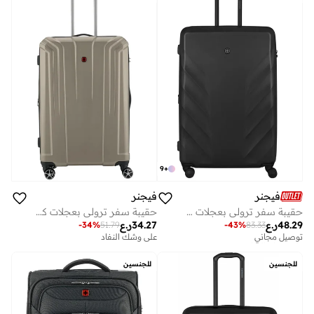
9
+
فيجنر
فيجنر
حقيبة سفر ترولي بعجلات صلبة قابلة للتوسيع 81 سم - أسود
حقيبة سفر ترولي بعجلات كبيرة قابلة للتوسيع 77 سم برونز - 612350
48.29
ر.ع
34.27
ر.ع
-
34
%
51.79
-
43
%
83.33
توصيل مجاني
على وشك النفاد
على وشك النفاد
توصيل مجاني
على وشك النفاد
للجنسين
للجنسين