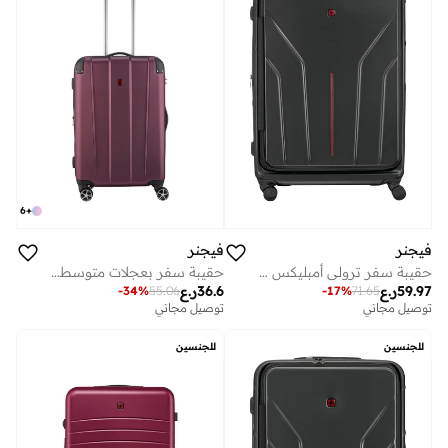
6
+
فيجنر
فيجنر
حقيبة سفر ترولي أمبليكس هاردسايد قابلة للتوسيع 83 سم أسود
حقيبة سفر بعجلات متوسطة صلبة قابلة للتوسيع سم أحمر
59.97
ر.ع
36.6
ر.ع
-
17
%
71.65
-
34
%
55.06
توصيل مجاني
توصيل مجاني
للجنسين
للجنسين