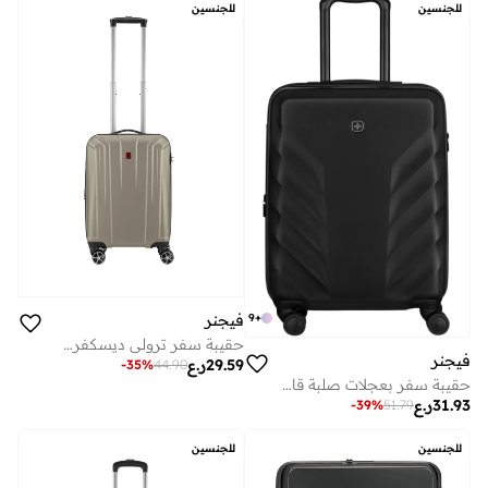
للجنسين
للجنسين
9
+
فيجنر
حقيبة سفر ترولي ديسكفري ميديم هاردسايد قابلة للتوسيع 67 سم برونزي
فيجنر
29.59
ر.ع
-
35
%
44.90
حقيبة سفر بعجلات صلبة قابلة للتوسيع سم أسود
31.93
ر.ع
-
39
%
51.79
للجنسين
للجنسين