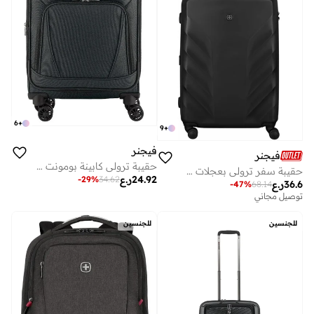
6
+
9
+
فيجنر
فيجنر
حقيبة ترولي كابينة بومونت لايت قابلة للتوسيع 57 سم سوداء
حقيبة سفر ترولي بعجلات صلبة قابلة للتوسيع 69 سم - أسود - 612705
24.92
ر.ع
-
29
%
34.62
36.6
ر.ع
-
47
%
68.14
توصيل مجاني
للجنسين
للجنسين