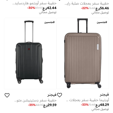
حقيبة سفر أوبتمو هاردسايد قابلة للتوسيع 70 سم ترولي حمراء - 653314
حقيبة سفر بعجلات صلبة رايل سم رمادي
42.44
ر.ع
-
30
%
59.97
56.46
ر.ع
-
22
%
71.65
توصيل مجاني
توصيل مجاني
للجنسين
للجنسين
فيجنر
فيجنر
أوبتيما حقيبة سفر بعجلات 84 سم بنية قابلة للتوسيع - 653318
حقيبة سفر دِستينيشن متوسطة صلبة قابلة للتوسيع سم بعجلات سوداء
48.29
ر.ع
29.59
ر.ع
-
33
%
71.65
-
35
%
44.90
توصيل مجاني
على وشك النفاد
توصيل مجاني