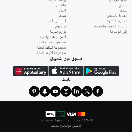
مكياج
ملابس
عطور
احذية
العناية بالشعر
شنط
العناية بالبشرة
اكسسوارات
العناية بالجسم والصحة
بريميوم
ركن الوسامة
لوازم منزلية
المجموعة الرياضية
تسوقوا حسب العمر
مجموعة البنات كاملة
مجموعة الأولاد كاملة
تسوق عبر التطبيق
تابعنا
©
2026 نمشي. كل الحقوق محفوظة
نمشي هولدينج ليميتد