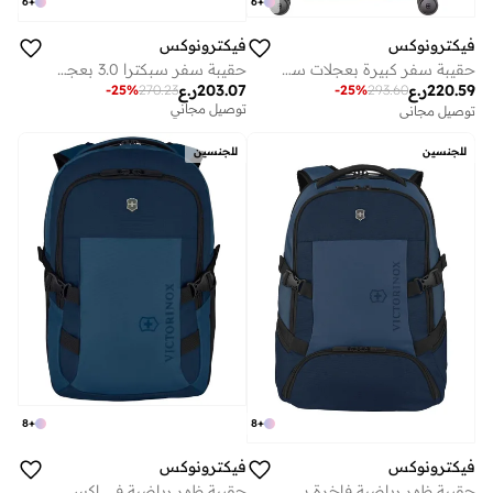
6
+
6
+
فيكترونوكس
فيكترونوكس
حقيبة سفر كبيرة بعجلات سبكترا 3.0 قابلة للتوسيع 75 سم صلبة حمراء
حقيبة سفر سبكترا 3.0 بعجلات مزدوجة قابلة للتوسيع 69 سم - أحمر
توصيل مجاني
220.59
ر.ع
203.07
ر.ع
على وشك النفاد
-
25
%
293.60
-
25
%
270.23
توصيل مجاني
توصيل مجاني
على وشك النفاد
للجنسين
للجنسين
8
+
8
+
فيكترونوكس
فيكترونوكس
حقيبة ظهر رياضية في إكس سبورت إيفو
حقيبة ظهر رياضية فاخرة بسعة لترًا باللون الأزرق