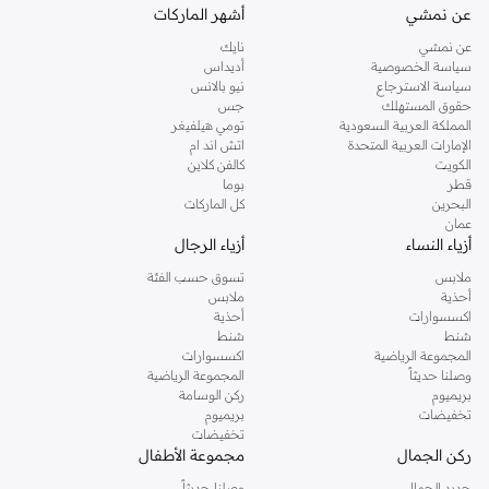
عن نمشي
أشهر الماركات
عن نمشي
نايك
سياسة الخصوصية
أديداس
سياسة الاسترجاع
نيو بالانس
حقوق المستهلك
جس
المملكة العربية السعودية
تومي هيلفيغر
الإمارات العربية المتحدة
اتش اند ام
الكويت
كالفن كلاين
قطر
بوما
البحرين
كل الماركات
عمان
أزياء النساء
أزياء الرجال
ملابس
تسوق حسب الفئة
أحذية
ملابس
اكسسوارات
أحذية
شنط
شنط
المجموعة الرياضية
اكسسوارات
وصلنا حديثاً
المجموعة الرياضية
بريميوم
ركن الوسامة
تخفيضات
بريميوم
تخفيضات
ركن الجمال
مجموعة الأطفال
جديد الجمال
وصلنا حديثاً