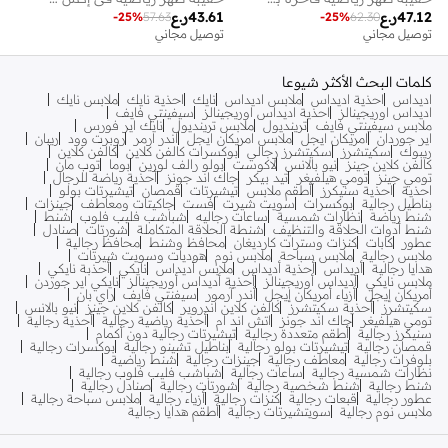
43.61
ر.ع
47.12
ر.ع
-
25
%
57.63
-
25
%
62.30
توصيل مجاني
توصيل مجاني
كلمات البحث الأكثر شيوعا
اديداس
احذية اديداس
ملابس اديداس
نايك
احذية نايك
ملابس نايك
اديداس اوريجينالز
احذية اديداس اوريجينالز
سيفينتي فايف
ملابس سيفينتي فايف
ترينديول
ملابس ترينديول
نايك اير فورس
اير جوردان
امريكان ايجل
ملابس امريكان ايجل
اندر ارمر
روبرت وود
ريبان
ريبوك
سكيتشرز
سكيتشرز رجالي
بوكسرات كالفن كلاين
كالفن كلاين
كالفن كلاين جينز
نيو بالانس
لاكوست
بولو رالف لورين
بوما
توب مان
تومي جينز
تومي هيلفيغر
تيد بيكر
جاك اند جونز
أحذية رياضة للرجال
احذية
احذية سنيكرز
أطقم ملابس
تيشيرتات
قمصان
تيشيرتات بولو
بناطيل رجالية
بوكسرات
سويت شيرت
فست
جاكيتات ومعاطف
جينزات
شنط رياضة
نظارات شمسية
ساعات رجاليه
شباشب فليب فلوب
شنط
شنط أدوات الحلاقة والتنظيف
شنطة الحلاقة المتكاملة
شورتات
صنادل
عطور
كابات
كنزات وسترات كارديغان
محافظ وشنط
محافظ رجالية
ملابس رجالية
ملابس سباحة
ملابس نوم
هوديات وسويت شيرتات
هدايا رجالية
أديداس
أحذية أديداس
ملابس أديداس
نايكي
أحذبة نايكي
ملابس نايكي
أديداس أوريجينالز
أحذية أديداس أوريجينالز
نايكي اير جوردن
أمريكان إيجل
أزياء أمريكان إيجل
أندر آرمور
سيفنتي فايف
راي بان
سكيتشرز
أحذية سكيتشرز
كالفن كلاين اندروير
كالفن كلاين جينز
نيو بالانس
تومي هيلفيغر
جاك اند جونز
اتش اند ام
أحذية رياضية رجالية
أحذية رجالية
سنيكرز رجالية
أطقم متعددة رجالية
تيشيرتات رجالية دون أكمام
قمصان رجالية
تيشيرتات بولو رجالية
بناطيل تشينو رجالية
بوكسرات رجالية
بلوفرات رجالية
معاطف رجالية
جينزات رجالية
شنط رياضية
نظارات شمسية رجالية
ساعات رجالية
شباشب فليب فلوب رجالية
شنط رجالية
شنط شخصية رجالية
شورتات رجالية
صنادل رجالية
عطور رجالية
قبعات رجالية
كنزات رجالية
أزياء رجالية
ملابس سباحة رجالية
ملابس نوم رجالية
سويتشيرتات رجالية
أطقم هدايا رجالية