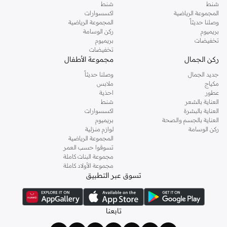
شنط
شنط
المجموعة الرياضية
اكسسوارات
وصلنا حديثاً
المجموعة الرياضية
بريميوم
ركن الوسامة
تخفيضات
بريميوم
تخفيضات
ركن الجمال
مجموعة الأطفال
جديد الجمال
وصلنا حديثاً
مكياج
ملابس
عطور
احذية
العناية بالشعر
شنط
العناية بالبشرة
اكسسوارات
العناية بالجسم والصحة
بريميوم
ركن الوسامة
لوازم منزلية
المجموعة الرياضية
تسوقوا حسب العمر
مجموعة البنات كاملة
مجموعة الأولاد كاملة
تسوق عبر التطبيق
تابعنا