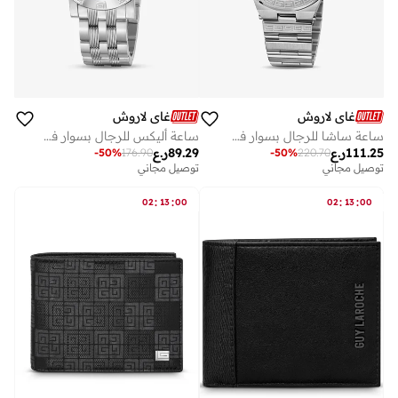
غاي لاروش
غاي لاروش
ساعة ساشا للرجال بسوار فضي من الستانلس ستيل ملم مقاومة للماء
ساعة أليكس للرجال بسوار فضي من الفولاذ المقاوم للصدأ ملم ضغط جوي
111.25
ر.ع
89.29
ر.ع
-
50
%
176.90
-
50
%
220.70
توصيل مجاني
توصيل مجاني
:
:
:
:
02
13
00
02
13
00