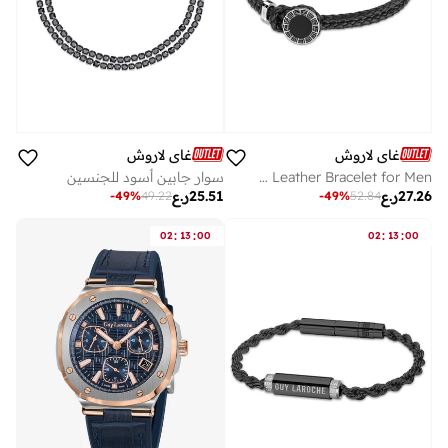
غاي لاروش
غاي لاروش
Silver Stainless Steel and Black Leather Bracelet for Men
سوار جابين أسود للجنسين
27.26
ر.ع
25.51
ر.ع
-
49
%
49.22
-
49
%
52.84
:
:
:
:
02
13
00
02
13
00