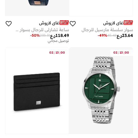
غاي لاروش
غاي لاروش
ساعة تشارلي للرجال بسوار جلد طبيعي أزرق ٤٥ مم مقاومة للماء ٥ ضغط جوي
سوار سلسلة مارسيل للرجال
118.49
ر.ع
23.64
ر.ع
-
50
%
235.31
-
49
%
45.48
توصيل مجاني
:
:
:
:
02
13
00
02
13
00