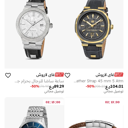
غاي لاروش
غاي لاروش
Charlie Watch for Men with Grey Genuine Leather Strap 45 mm 5 Atm
ساعة ساشا للرجال بحزام جلد طبيعي أسود ٤٢ مم ٥ ضغط جوي
104.01
ر.ع
89.29
ر.ع
-
50
%
176.90
-
50
%
206.22
توصيل مجاني
توصيل مجاني
:
:
:
:
02
13
00
02
13
00