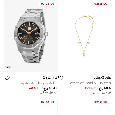
:
:
:
:
02
13
00
02
13
00
3
+
غاي لاروش
غاي لاروش
Garance Gold-Plated Small Necklace with Mother of Pearl & Crystals
ساعة يد رجالية فضية بقرص رمادي وسوار معدني ٤٢ مم
48.4
ر.ع
78.42
ر.ع
-
30
%
111.25
-
20
%
60.08
توصيل مجاني
توصيل مجاني
:
:
:
:
02
13
00
02
13
00