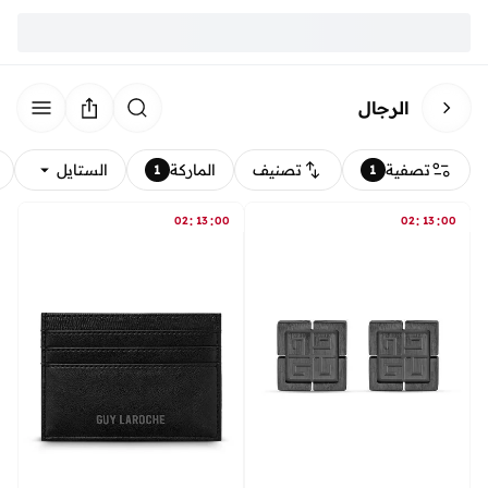
الرجال
تصفية
تصنيف
الماركة
الستايل
1
1
:
:
:
:
02
13
00
02
13
00