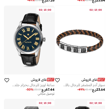
27.26
ر.ع
23.64
ر.ع
-
49
%
52.84
-
49
%
45.48
:
:
:
:
02
13
00
02
13
00
غاي لاروش
غاي لاروش
ساعة لويز للرجال بحزام جلد طبيعي أسود ٤٠ مم ٥ ضغط جوي
سوار آدم المضفر للرجال باللونين الأسود والبني
67.44
ر.ع
23.64
ر.ع
-
50
%
133.09
-
49
%
45.48
توصيل مجاني
على وشك النفاد
توصيل مجاني
على وشك النفاد
:
:
:
:
02
13
00
02
13
00