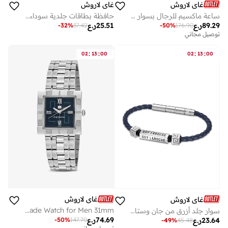
غاي لاروش
غاي لاروش
ساعة ماكسيم للرجال بسوار فضي من الستانلس ستيل ملم ضغط جوي
حافظة بطاقات جلدية سوداء رجالية من غابرييل
89.29
ر.ع
25.51
ر.ع
-
32
%
37.42
-
50
%
176.90
توصيل مجاني
:
:
:
:
02
13
00
02
13
00
غاي لاروش
غاي لاروش
Camille Blue Dial & Stainless Steel Bracelet Swiss Made Watch for Men 31mm
سوار جلد أزرق من جان وستانلس ستيل
74.69
ر.ع
23.64
ر.ع
-
50
%
147.70
-
49
%
45.48
توصيل مجاني
على وشك النفاد