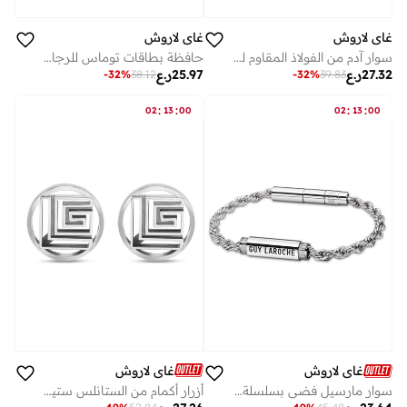
غاي لاروش
غاي لاروش
سوار آدم من الفولاذ المقاوم للصدأ
حافظة بطاقات توماس للرجال
27.32
ر.ع
25.97
ر.ع
-
32
%
38.12
-
32
%
39.83
:
:
:
:
02
13
00
02
13
00
غاي لاروش
غاي لاروش
أزرار أكمام من الستانلس ستيل
سوار مارسيل فضي بسلسلة وشعار للرجال