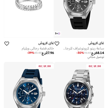
3
+
غاي لاروش
غاي لاروش
ساعة رينو كرونوغراف للرجال بقرص رمادي وسوار جلد رمادي . مم
خاتم فضة رجالي ويليام
68.14
ر.ع
27.96
ر.ع
-
39
%
45.48
-
30
%
96.65
توصيل مجاني
:
:
:
:
02
13
00
02
13
00