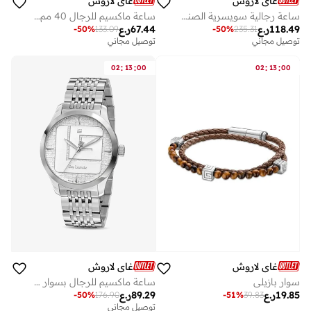
غاي لاروش
غاي لاروش
ساعة رجالية سويسرية الصنع من تشارلي بقرص أزرق وسوار فضي من الفولاذ المقاوم للصدأ
ساعة ماكسيم للرجال 40 مم سويسرية كوارتز بقرص فضي منقوش بلونين وسوار جلد أسود وزجاج سافاير
118.49
ر.ع
67.44
ر.ع
-
50
%
133.09
-
50
%
235.31
توصيل مجاني
توصيل مجاني
:
:
:
:
02
13
00
02
13
00
غاي لاروش
غاي لاروش
سوار بازيلي
ساعة ماكسيم للرجال بسوار فضي من الستانلس ستيل ملم ضغط جوي
19.85
ر.ع
89.29
ر.ع
-
50
%
176.90
-
51
%
39.83
توصيل مجاني