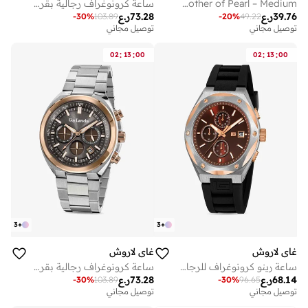
Coralie Square Gold-Plated Bangle with Logo & Mother of Pearl – Medium
ساعة كرونوغراف رجالية بقرص أسود وسوار معدني فضي من باتيست مم
39.76
ر.ع
73.28
ر.ع
-
30
%
103.89
-
20
%
49.22
توصيل مجاني
توصيل مجاني
:
:
:
:
02
13
00
02
13
00
3
+
3
+
غاي لاروش
غاي لاروش
ساعة رينو كرونوغراف للرجال بقرص بني وسوار جلد بني . مم
ساعة كرونوغراف رجالية بقرص رمادي وسوار فضي معدني مم
68.14
ر.ع
73.28
ر.ع
-
30
%
103.89
-
30
%
96.65
توصيل مجاني
توصيل مجاني