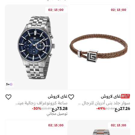
:
:
:
:
02
13
00
02
13
00
3
+
غاي لاروش
غاي لاروش
ساعة كرونوغراف رجالية مينا زرقاء بسوار فضي معدني مم
سوار جلد بني أدريان للرجال مع مينا سوداء
73.28
ر.ع
27.26
ر.ع
-
30
%
103.89
-
49
%
52.84
توصيل مجاني
:
:
:
:
02
13
00
02
13
00