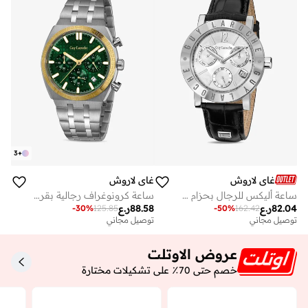
3
+
غاي لاروش
غاي لاروش
ساعة أليكس للرجال بحزام جلد طبيعي أسود ٤٢ مم ٥ ضغط جوي
ساعة كرونوغراف رجالية بقرص أخضر وسوار معدني فضي مقاس 41 مم
82.04
ر.ع
88.58
ر.ع
-
30
%
125.85
-
50
%
162.42
توصيل مجاني
على وشك النفاد
توصيل مجاني
توصيل مجاني
على وشك النفاد
عروض الاوتلت
خصم حتى 70٪ على تشكيلات مختارة