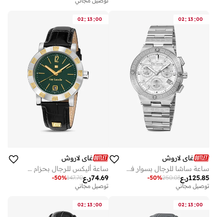
توصيل مجاني
على وشك النفاد
:
:
:
:
02
13
00
02
13
00
غاي لاروش
غاي لاروش
ساعة ساشا للرجال بسوار فضي من الستانلس ستيل ملم مقاومة للماء ضغط جوي
ساعة أليكس للرجال بحزام جلد طبيعي أسود ٤٠ مم ٥ ضغط جوي
125.85
ر.ع
74.69
ر.ع
-
50
%
147.70
-
50
%
250.03
توصيل مجاني
على وشك النفاد
توصيل مجاني
توصيل مجاني
على وشك النفاد
:
:
:
:
02
13
00
02
13
00