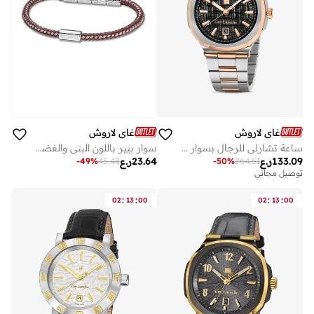
غاي لاروش
غاي لاروش
ساعة تشارلي للرجال بسوار من الفولاذ المقاوم للصدأ فضي وروز جولد مم
سوار بيير باللون البني والفضة للرجال
133.09
ر.ع
23.64
ر.ع
-
50
%
264.51
-
49
%
45.48
توصيل مجاني
:
:
:
:
02
13
00
02
13
00