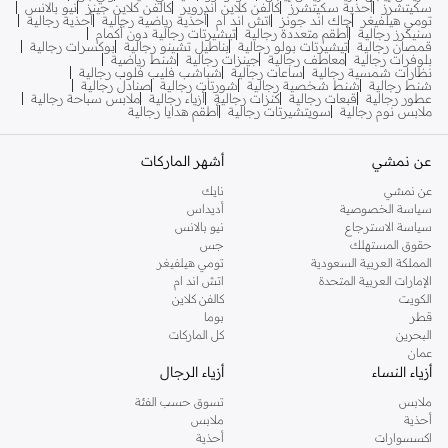
سكيتشرز
أحذية سكيتشرز
كالفن كلاين اندروير
كالفن كلاين جينز
نيو بالانس
تومي هيلفيغر
جاك اند جونز
اتش اند ام
أحذية رياضية رجالية
أحذية رجالية
سنيكرز رجالية
أطقم متعددة رجالية
تيشيرتات رجالية دون أكمام
قمصان رجالية
تيشيرتات بولو رجالية
بناطيل تشينو رجالية
بوكسرات رجالية
بلوفرات رجالية
معاطف رجالية
جينزات رجالية
شنط رياضية
نظارات شمسية رجالية
ساعات رجالية
شباشب فليب فلوب رجالية
شنط رجالية
شنط شخصية رجالية
شورتات رجالية
صنادل رجالية
عطور رجالية
قبعات رجالية
كنزات رجالية
أزياء رجالية
ملابس سباحة رجالية
ملابس نوم رجالية
سويتشيرتات رجالية
أطقم هدايا رجالية
عن نمشي
أشهر الماركات
عن نمشي
نايك
سياسة الخصوصية
أديداس
سياسة الاسترجاع
نيو بالانس
حقوق المستهلك
جس
المملكة العربية السعودية
تومي هيلفيغر
الإمارات العربية المتحدة
اتش اند ام
الكويت
كالفن كلاين
قطر
بوما
البحرين
كل الماركات
عمان
أزياء النساء
أزياء الرجال
ملابس
تسوق حسب الفئة
أحذية
ملابس
اكسسوارات
أحذية