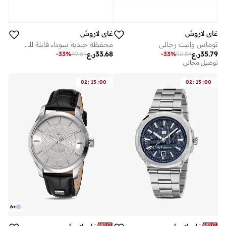
غاي لاروش
غاي لاروش
توماس واليت رجالي
محفظة جلدية سوداء قابلة للطي للرجال من غابرييل
35.79
ر.ع
33.68
ر.ع
-
33
%
49.69
-
33
%
52.84
توصيل مجاني
:
:
:
:
02
13
00
02
13
00
6
+