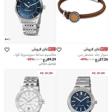
6
+
غاي لاروش
غاي لاروش
سوار جلد مضفر بني
ماكسيم ساعة سويسرية كوارتز 40 ملم للرجال بقرص أزرق منقوش بلونين وسوار فضي من الستانلس ستيل وزجاج سافاير
27.26
ر.ع
89.29
ر.ع
-
50
%
176.90
-
49
%
52.84
توصيل مجاني
:
:
:
:
02
13
00
02
13
00