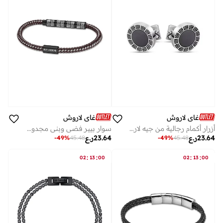
غاي لاروش
غاي لاروش
أزرار أكمام رجالية من جيه لاروش آلان فضية من الستانلس ستيل
سوار بيير فضي وبني مجدول للرجال
23.64
ر.ع
23.64
ر.ع
-
49
%
45.48
-
49
%
45.48
:
:
:
:
02
13
00
02
13
00