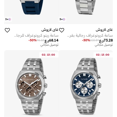
3
+
3
+
غاي لاروش
غاي لاروش
ساعة كرونوغراف رجالية بقرص أزرق وسوار فضي معدني مم
ساعة رينو كرونوغراف للرجال بقرص أزرق وسوار جلد أزرق . مم
73.28
ر.ع
68.14
ر.ع
-
30
%
96.65
-
30
%
103.89
توصيل مجاني
توصيل مجاني
:
:
:
:
02
13
00
02
13
00