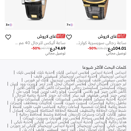
3
+
7
+
غاي لاروش
غاي لاروش
ساعة رجالي سويسرية كوارتز تشارلي 45.5 مم بقرص رمادي أنيق وحزام جلد رمادي منقوش وزجاج سافاير
ساعة أليكس للرجال 40 مم سويسرية كوارتز بقرص أبيض منقوش، إطار علوي مطلي بالذهب، حزام جلد أسود وزجاج سافاير
104.01
ر.ع
74.69
ر.ع
-
50
%
147.70
-
50
%
206.22
توصيل مجاني
توصيل مجاني
كلمات البحث الأكثر شيوعا
اديداس
احذية اديداس
ملابس اديداس
نايك
احذية نايك
ملابس نايك
اديداس اوريجينالز
احذية اديداس اوريجينالز
سيفينتي فايف
ملابس سيفينتي فايف
ترينديول
ملابس ترينديول
نايك اير فورس
اير جوردان
امريكان ايجل
ملابس امريكان ايجل
اندر ارمر
روبرت وود
ريبان
ريبوك
سكيتشرز
سكيتشرز رجالي
بوكسرات كالفن كلاين
كالفن كلاين
كالفن كلاين جينز
نيو بالانس
لاكوست
بولو رالف لورين
بوما
توب مان
تومي جينز
تومي هيلفيغر
تيد بيكر
جاك اند جونز
أحذية رياضة للرجال
احذية
احذية سنيكرز
أطقم ملابس
تيشيرتات
قمصان
تيشيرتات بولو
بناطيل رجالية
بوكسرات
سويت شيرت
فست
جاكيتات ومعاطف
جينزات
شنط رياضة
نظارات شمسية
ساعات رجاليه
شباشب فليب فلوب
شنط
شنط أدوات الحلاقة والتنظيف
شنطة الحلاقة المتكاملة
شورتات
صنادل
عطور
كابات
كنزات وسترات كارديغان
محافظ وشنط
محافظ رجالية
ملابس رجالية
ملابس سباحة
ملابس نوم
هوديات وسويت شيرتات
هدايا رجالية
أديداس
أحذية أديداس
ملابس أديداس
نايكي
أحذبة نايكي
ملابس نايكي
أديداس أوريجينالز
أحذية أديداس أوريجينالز
نايكي اير جوردن
أمريكان إيجل
أزياء أمريكان إيجل
أندر آرمور
سيفنتي فايف
راي بان