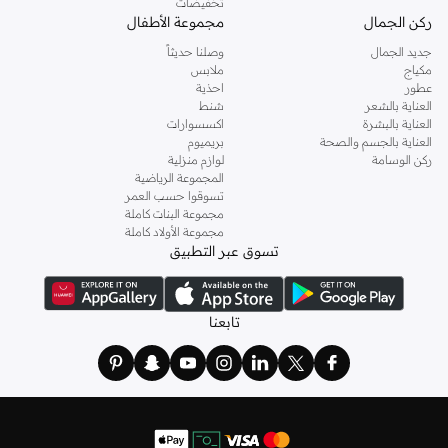
تخفيضات
ركن الجمال
مجموعة الأطفال
جديد الجمال
وصلنا حديثاً
مكياج
ملابس
عطور
احذية
العناية بالشعر
شنط
العناية بالبشرة
اكسسوارات
العناية بالجسم والصحة
بريميوم
ركن الوسامة
لوازم منزلية
المجموعة الرياضية
تسوقوا حسب العمر
مجموعة البنات كاملة
مجموعة الأولاد كاملة
تسوق عبر التطبيق
تابعنا