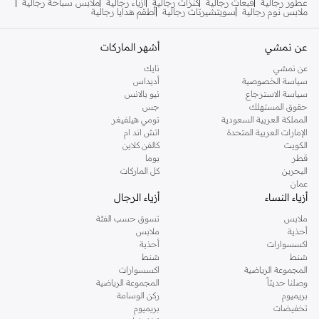
عطور رجالية
قبعات رجالية
كنزات رجالية
أزياء رجالية
ملابس سباحة رجالية
ملابس نوم رجالية
سويتشيرتات رجالية
أطقم هدايا رجالية
عن نمشي
أشهر الماركات
عن نمشي
نايك
سياسة الخصوصية
أديداس
سياسة الاسترجاع
نيو بالانس
حقوق المستهلك
جس
المملكة العربية السعودية
تومي هيلفيغر
الإمارات العربية المتحدة
اتش اند ام
الكويت
كالفن كلاين
قطر
بوما
البحرين
كل الماركات
عمان
أزياء النساء
أزياء الرجال
ملابس
تسوق حسب الفئة
أحذية
ملابس
اكسسوارات
أحذية
شنط
شنط
المجموعة الرياضية
اكسسوارات
وصلنا حديثاً
المجموعة الرياضية
بريميوم
ركن الوسامة
تخفيضات
بريميوم