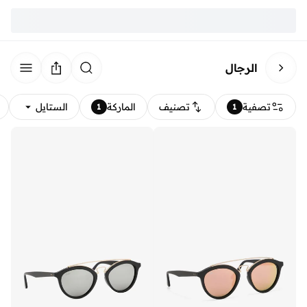
الرجال
تصفية
تصنيف
الماركة
الستايل
1
1