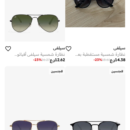
سيلفي
سيلفي
نظارة شمسية مستقطبة بعدسات سوداء وإطار أسود لامع
نظارة شمسية سيلفي أفياتور بإطار معدني أسود وأخضر داكن
14.38
ر.ع
12.62
ر.ع
-
23
%
16.27
-
23
%
18.61
للجنسين
للجنسين