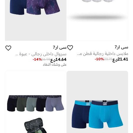
سي ار7
سي ار7
ملابس داخلية رجالية قطن مطاطي أساسية عبوة من قطع أبيض
سروال داخلي رجالي - عبوة من قطعتين من المايكروفايبر
21.41
ر.ع
14.64
ر.ع
-
10
%
23.75
-
14
%
16.98
على وشك النفاد