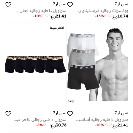
سي ار7
سي ار7
بوكسرات رجالية كريستيانو رونالدو قطع
سراويل داخلية رجالية قطن مطاطي قطع متعددة الألوان
16.74
ر.ع
21.41
ر.ع
-
10
%
23.75
-
13
%
19.08
الأكثر مبيعا
5
+
سي ار7
سي ار7
سراويل داخلية رجالية أساسية قطن مطاطي فاخر عبوة من قطع متعددة الألوان
سروال داخلي رجالي فاخر عبوة قطع مع حقيبة سفر بسحاب - أسود وذهبي
21.41
ر.ع
30.76
ر.ع
-
8
%
33.10
-
10
%
23.75