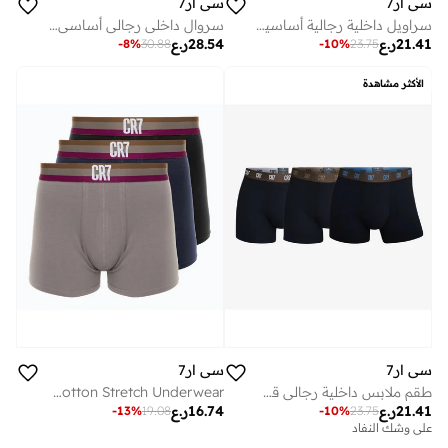
سي ار7
سي ار7
سراويل داخلية رجالية أساسية عبوة من قطع قطن مطاطي فاخر ملونة
سروال داخلي رجالي أساسي قطن مطاطي قطع راحة يومية
21.41
ر.ع
28.54
ر.ع
-
8
%
30.88
-
10
%
23.75
الأكثر مشاهدة
سي ار7
سي ار7
طقم ملابس داخلية رجالي قطن مطاطي قطع - راحة مسامية، مقاس داعم، حزام خصر بشعار أنيق
CR7 Men’s Basic Trunks – 3 Pack | Multicolor Premium Cotton Stretch Underwear
21.41
ر.ع
16.74
ر.ع
-
13
%
19.08
-
10
%
23.75
على وشك النفاد