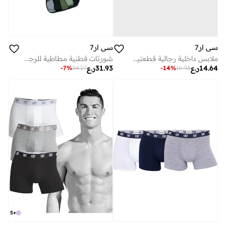
سي ار7
سي ار7
شورتات قطنية مطاطية للرجال عبوة من قطع - طقم بوكسر ملون بحزام خصر يحمل علامة كريستيانو رونالدو
ملابس داخلية رجالية قطعتين – بوكسر مريح وفاخر من كريستيانو رونالدو
31.93
ر.ع
14.64
ر.ع
-
7
%
34.27
-
14
%
16.98
5
+