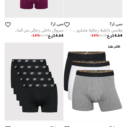
سي ار7
سي ار7
ملابس داخلية رجالية مايكرو قطع - ناعمة للغاية من المايكروفايبر مع دعم ممتاز
سروال داخلي رجالي من المايكروفايبر المطاطي قطعتين راحة فاخرة
14.64
ر.ع
14.64
ر.ع
-
14
%
16.98
-
14
%
16.98
الأكثر طلبا