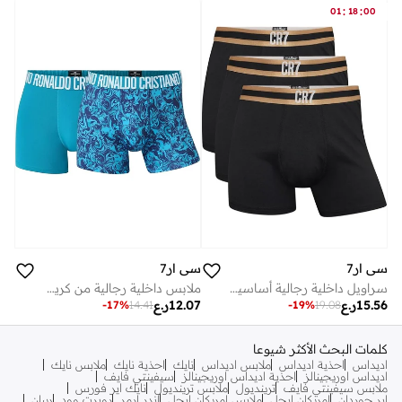
:
:
01
18
00
سي ار7
سي ار7
سراويل داخلية رجالية أساسية قطن مطاطي فاخر عبوة من قطع أسود
ملابس داخلية رجالية من كريستيانو رونالدو قطعتين
15.56
ر.ع
12.07
ر.ع
-
17
%
14.41
-
19
%
19.08
كلمات البحث الأكثر شيوعا
اديداس
احذية اديداس
ملابس اديداس
نايك
احذية نايك
ملابس نايك
اديداس اوريجينالز
احذية اديداس اوريجينالز
سيفينتي فايف
ملابس سيفينتي فايف
ترينديول
ملابس ترينديول
نايك اير فورس
اير جوردان
امريكان ايجل
ملابس امريكان ايجل
اندر ارمر
روبرت وود
ريبان