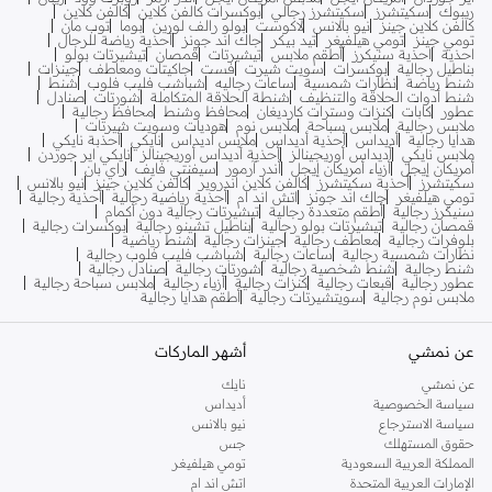
ريبوك
سكيتشرز
سكيتشرز رجالي
بوكسرات كالفن كلاين
كالفن كلاين
كالفن كلاين جينز
نيو بالانس
لاكوست
بولو رالف لورين
بوما
توب مان
تومي جينز
تومي هيلفيغر
تيد بيكر
جاك اند جونز
أحذية رياضة للرجال
احذية
احذية سنيكرز
أطقم ملابس
تيشيرتات
قمصان
تيشيرتات بولو
بناطيل رجالية
بوكسرات
سويت شيرت
فست
جاكيتات ومعاطف
جينزات
شنط رياضة
نظارات شمسية
ساعات رجاليه
شباشب فليب فلوب
شنط
شنط أدوات الحلاقة والتنظيف
شنطة الحلاقة المتكاملة
شورتات
صنادل
عطور
كابات
كنزات وسترات كارديغان
محافظ وشنط
محافظ رجالية
ملابس رجالية
ملابس سباحة
ملابس نوم
هوديات وسويت شيرتات
هدايا رجالية
أديداس
أحذية أديداس
ملابس أديداس
نايكي
أحذبة نايكي
ملابس نايكي
أديداس أوريجينالز
أحذية أديداس أوريجينالز
نايكي اير جوردن
أمريكان إيجل
أزياء أمريكان إيجل
أندر آرمور
سيفنتي فايف
راي بان
سكيتشرز
أحذية سكيتشرز
كالفن كلاين اندروير
كالفن كلاين جينز
نيو بالانس
تومي هيلفيغر
جاك اند جونز
اتش اند ام
أحذية رياضية رجالية
أحذية رجالية
سنيكرز رجالية
أطقم متعددة رجالية
تيشيرتات رجالية دون أكمام
قمصان رجالية
تيشيرتات بولو رجالية
بناطيل تشينو رجالية
بوكسرات رجالية
بلوفرات رجالية
معاطف رجالية
جينزات رجالية
شنط رياضية
نظارات شمسية رجالية
ساعات رجالية
شباشب فليب فلوب رجالية
شنط رجالية
شنط شخصية رجالية
شورتات رجالية
صنادل رجالية
عطور رجالية
قبعات رجالية
كنزات رجالية
أزياء رجالية
ملابس سباحة رجالية
ملابس نوم رجالية
سويتشيرتات رجالية
أطقم هدايا رجالية
عن نمشي
أشهر الماركات
عن نمشي
نايك
سياسة الخصوصية
أديداس
سياسة الاسترجاع
نيو بالانس
حقوق المستهلك
جس
المملكة العربية السعودية
تومي هيلفيغر
الإمارات العربية المتحدة
اتش اند ام