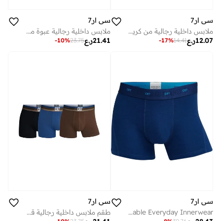
سي ار7
سي ار7
ملابس داخلية رجالية من كريستيانو رونالدو قطعتين
ملابس داخلية رجالية عبوة من سراويل داخلية قطنية مريحة بتصميم أنيق باللون الأسود والأزرق الفاتح والأزرق الداكن
12.07
ر.ع
21.41
ر.ع
-
10
%
23.75
-
17
%
14.41
سي ار7
سي ار7
CR7 Men’s Basic Underwear 3-Pack Navy – Comfortable Cotton Stretch Briefs, Breathable Everyday Innerwear
طقم ملابس داخلية رجالية قطن مطاطي قطع - راحة يومية بمسامات، مقاس داعم وخصر بشعار أنيق