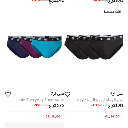
28.43
ر.ع
21.41
ر.ع
-
10
%
23.75
-
8
%
30.76
الأكثر مشاهدة
سي ار7
سي ار7
سروال داخلي رجالي قطن عضوي - عبوة من قطع
CR7 Men’s Basic Underwear 3-Pack Multicolor – Comfortable Cotton Stretch Briefs, Breathable Everyday Innerwear
21.41
ر.ع
23.75
ر.ع
-
9
%
26.09
-
10
%
23.75
:
:
:
:
01
18
00
01
18
00