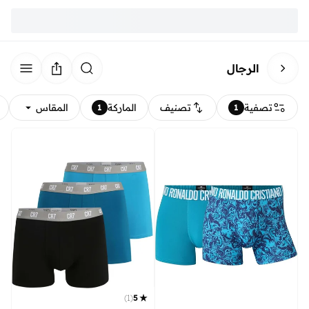
الرجال
تصفية
تصنيف
الماركة
المقاس
1
1
)
1
(
5