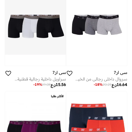
سي ار7
سي ار7
سروال داخلي رجالي من الخيزران قطع - بوكسر بريف ناعم فاخر معتمد من
سراويل داخلية رجالية قطنية من بثلاث قطع – ملابس داخلية يومية مسامية بخصر مطاطي أيقوني من
16.64
ر.ع
15.56
ر.ع
-
19
%
19.08
-
18
%
20.25
الأكثر طلبا