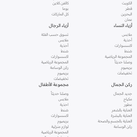
الكويت
كالفن كلاين
قطر
بوما
البحرين
كل الماركات
عمان
أزياء النساء
أزياء الرجال
ملابس
تسوق حسب الفئة
أحذية
ملابس
اكسسوارات
أحذية
شنط
شنط
المجموعة الرياضية
اكسسوارات
وصلنا حديثاً
المجموعة الرياضية
بريميوم
ركن الوسامة
تخفيضات
بريميوم
تخفيضات
ركن الجمال
مجموعة الأطفال
جديد الجمال
وصلنا حديثاً
مكياج
ملابس
عطور
احذية
العناية بالشعر
شنط
العناية بالبشرة
اكسسوارات
العناية بالجسم والصحة
بريميوم
ركن الوسامة
لوازم منزلية
المجموعة الرياضية