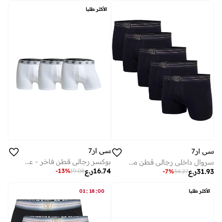
الأكثر طلبا
سي ار7
سي ار7
بوكسر رجالي قطن فاخر - عبوة من - أبيض بالكامل - مجموعة كريستيانو رونالدو المميزة - مريح وداعم وأنيق
سروال داخلي رجالي قطن مطاطي قطع - بوكسر بريف أسود فاخر بحزام خصر بتوقيع ذهبي - طقم ملابس داخلية مريح وداعم وأنيق
16.74
ر.ع
31.93
ر.ع
-
13
%
19.08
-
7
%
34.27
:
:
الأكثر طلبا
00
18
01