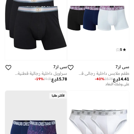
)
1
(
5
سي ار7
سي ار7
طقم ملابس داخلية رجالي قطن مريح بخصر أنيق قطع
سراويل داخلية رجالية قطنية - عبوة من قطع بوكسر بريف مريحة قابلة للتمدد من كريستيانو رونالدو - أساسيات ملابس داخلية ناعمة تسمح بالتهوية
14.41
ر.ع
15.78
ر.ع
-
19
%
19.31
-
40
%
23.75
على وشك النفاد
الأكثر طلبا