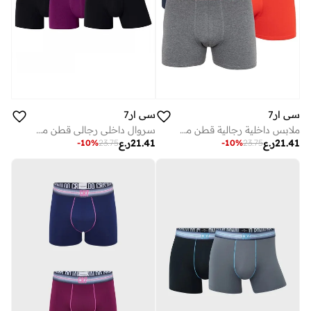
سي ار7
سي ار7
ملابس داخلية رجالية قطن مخلوط عبوة من قطع داعمة ومريحة للاستخدام اليومي
سروال داخلي رجالي قطن مطاطي قطع
21.41
ر.ع
21.41
ر.ع
-
10
%
23.75
-
10
%
23.75