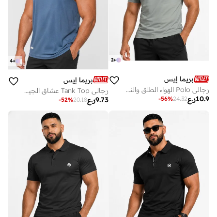
2
+
4
+
بريما إيس
بريما إيس
رجالي Polo الهواء الطلق والنشاط لاكشري Grey
رجالي Tank Top عشاق الجيم بريميوم Dark Blue
10.9
ر.ع
-
56
%
24.32
9.73
ر.ع
-
52
%
20.18