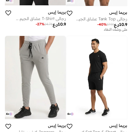
4
+
3
+
بريما إيس
بريما إيس
رجالي T-Shirt عشاق الجيم Royal Blue
رجالي Tank Top عشاق الجيم White
10.9
ر.ع
-
27
%
14.76
10.9
ر.ع
-
40
%
17.91
على وشك النفاد
4
+
4
+
بريما إيس
بريما إيس