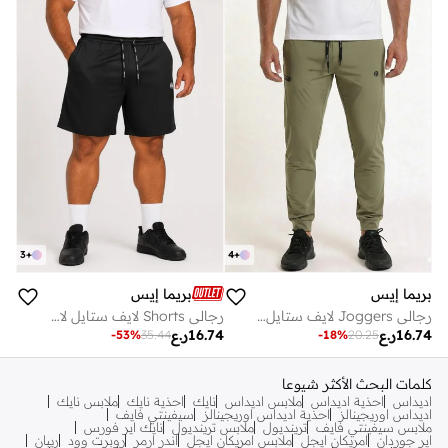
3
+
4
+
بريما إيس
بريما إيس
رجالي Joggers لايف ستايل Olive Green
رجالي Shorts لايف ستايل لاكشري Black
16.74
ر.ع
16.74
ر.ع
-
53
%
35.44
-
18
%
20.25
كلمات البحث الأكثر شيوعا
اديداس
احذية اديداس
ملابس اديداس
نايك
احذية نايك
ملابس نايك
اديداس اوريجينالز
احذية اديداس اوريجينالز
سيفينتي فايف
ملابس سيفينتي فايف
ترينديول
ملابس ترينديول
نايك اير فورس
اير جوردان
امريكان ايجل
ملابس امريكان ايجل
اندر ارمر
روبرت وود
ريبان