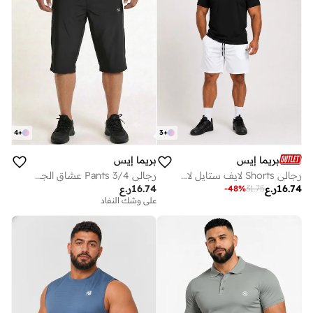
4
+
3
+
بريما إيس
بريما إيس
رجالي Shorts لايف ستايل لاكشري White
رجالي 3/4 Pants عشاق الجيم بريميوم Black
16.74
ر.ع
16.74
ر.ع
-
48
%
31.75
على وشك النفاد