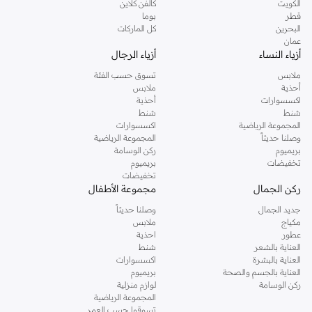
الكويت
كالفن كلاين
قطر
بوما
البحرين
كل الماركات
عمان
أزياء النساء
أزياء الرجال
ملابس
تسوق حسب الفئة
أحذية
ملابس
اكسسوارات
أحذية
شنط
شنط
المجموعة الرياضية
اكسسوارات
وصلنا حديثاً
المجموعة الرياضية
بريميوم
ركن الوسامة
تخفيضات
بريميوم
تخفيضات
ركن الجمال
مجموعة الأطفال
جديد الجمال
وصلنا حديثاً
مكياج
ملابس
عطور
احذية
العناية بالشعر
شنط
العناية بالبشرة
اكسسوارات
العناية بالجسم والصحة
بريميوم
ركن الوسامة
لوازم منزلية
المجموعة الرياضية
تسوقوا حسب العمر