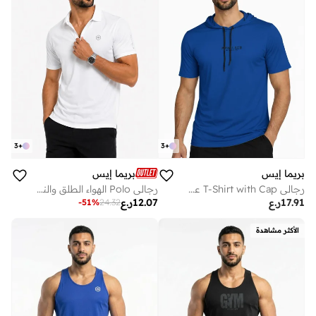
3
+
3
+
بريما إيس
بريما إيس
رجالي T-Shirt with Cap عشاق الجيم بريميوم Royal Blue
رجالي Polo الهواء الطلق والنشاط لاكشري White
17.91
ر.ع
12.07
ر.ع
-
51
%
24.32
الأكثر مشاهدة