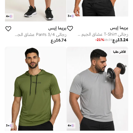
3
+
4
+
بريما إيس
بريما إيس
رجالي T-Shirt عشاق الجيم لاكشري Black
رجالي 3/4 Pants عشاق الجيم بريميوم Grey
13.24
ر.ع
-
21
%
16.74
16.74
ر.ع
الأكثر طلبا
3
+
4
+