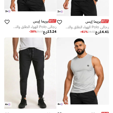
2
+
3
+
بريما إيس
بريما إيس
رجالي Polo الهواء الطلق والنشاط لاكشري Black
رجالي Polo الهواء الطلق والنشاط لاكشري Black
13.24
ر.ع
-
38
%
21.13
14.41
ر.ع
-
41
%
24.32
4
+
4
+