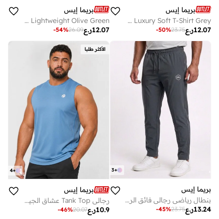
بريما إيس
بريما إيس
Men's Ultra Comfort Joggers Lightweight Olive Green
Men's Running Top Luxury Soft T-Shirt Grey
12.07
ر.ع
12.07
ر.ع
-
54
%
26.09
-
50
%
23.75
الأكثر طلبا
3
+
4
+
بريما إيس
بريما إيس
بنطال رياضي رجالي فائق الراحة – رمادي
رجالي Tank Top عشاق الجيم بريميوم Sky Blue
13.24
ر.ع
-
45
%
23.75
10.9
ر.ع
-
46
%
20.07