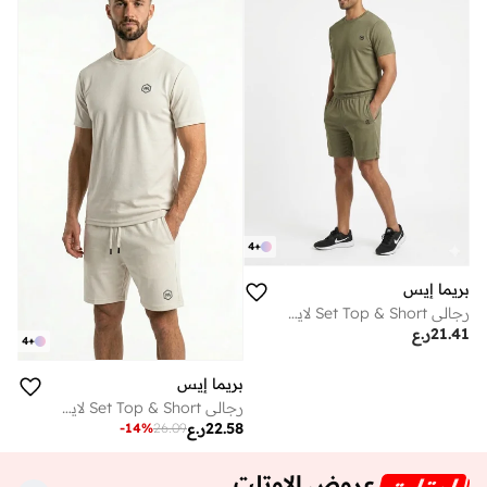
4
+
بريما إيس
رجالي Set Top & Short لايف ستايل بريميوم Khaki Green
21.41
ر.ع
4
+
بريما إيس
رجالي Set Top & Short لايف ستايل بريميوم White
22.58
ر.ع
-
14
%
26.09
عروض الاوتلت