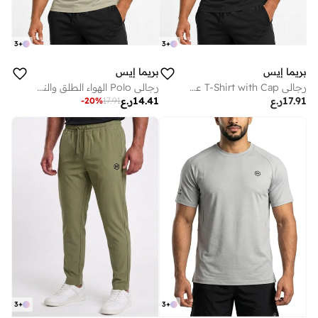
3
+
3
+
بريما إيس
بريما إيس
رجالي T-Shirt with Cap عشاق الجيم بريميوم Black
رجالي Polo الهواء الطلق والنشاط لاكشري Khaki Green
17.91
ر.ع
14.41
ر.ع
-
20
%
17.91
3
+
3
+