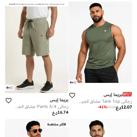
4
+
4
+
بريما إيس
بريما إيس
رجالي Tank Top عشاق الجيم بريميوم Dark Olive
رجالي 3/4 Pants عشاق الجيم بريميوم Olive Green
12.07
ر.ع
-
41
%
20.18
16.74
ر.ع
الأكثر مشاهدة