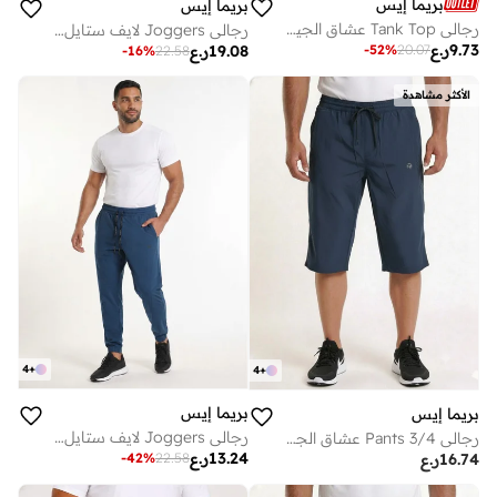
بريما إيس
بريما إيس
رجالي Tank Top عشاق الجيم بريميوم Light Grey
رجالي Joggers لايف ستايل Black
9.73
ر.ع
-
52
%
20.07
19.08
ر.ع
-
16
%
22.58
الأكثر مشاهدة
4
+
4
+
بريما إيس
بريما إيس
رجالي Joggers لايف ستايل Navy
رجالي 3/4 Pants عشاق الجيم بريميوم Navy
13.24
ر.ع
-
42
%
22.58
16.74
ر.ع