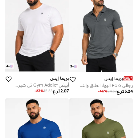
4
+
3
+
بريما إيس
بريما إيس
أبيض Gym Addict تي شيرت رجالي مقاس كبير
رجالي Polo الهواء الطلق والنشاط لاكشري Dark Grey
12.07
ر.ع
-
23
%
15.58
13.24
ر.ع
-
46
%
24.32