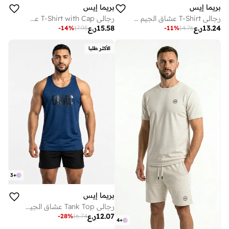
بريما إيس
بريما إيس
رجالي T-Shirt عشاق الجيم Grey
رجالي T-Shirt with Cap عشاق الجيم بريميوم Olive Green
13.24
ر.ع
15.58
ر.ع
-
14
%
17.95
-
11
%
14.76
الأكثر طلبا
3
+
بريما إيس
رجالي Tank Top عشاق الجيم Navy
12.07
ر.ع
-
28
%
16.74
4
+