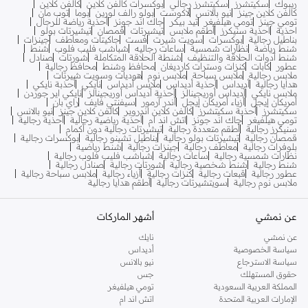
ريبوك
سكيتشرز
سكيتشرز رجالي
بوكسرات كالفن كلاين
كالفن كلاين
كالفن كلاين جينز
نيو بالانس
لاكوست
بولو رالف لورين
بوما
توب مان
تومي جينز
تومي هيلفيغر
تيد بيكر
جاك اند جونز
أحذية رياضة للرجال
احذية
احذية سنيكرز
أطقم ملابس
تيشيرتات
قمصان
تيشيرتات بولو
بناطيل رجالية
بوكسرات
سويت شيرت
فست
جاكيتات ومعاطف
جينزات
شنط رياضة
نظارات شمسية
ساعات رجاليه
شباشب فليب فلوب
شنط
شنط أدوات الحلاقة والتنظيف
شنطة الحلاقة المتكاملة
شورتات
صنادل
عطور
كابات
كنزات وسترات كارديغان
محافظ وشنط
محافظ رجالية
ملابس رجالية
ملابس سباحة
ملابس نوم
هوديات وسويت شيرتات
هدايا رجالية
أديداس
أحذية أديداس
ملابس أديداس
نايكي
أحذبة نايكي
ملابس نايكي
أديداس أوريجينالز
أحذية أديداس أوريجينالز
نايكي اير جوردن
أمريكان إيجل
أزياء أمريكان إيجل
أندر آرمور
سيفنتي فايف
راي بان
سكيتشرز
أحذية سكيتشرز
كالفن كلاين اندروير
كالفن كلاين جينز
نيو بالانس
تومي هيلفيغر
جاك اند جونز
اتش اند ام
أحذية رياضية رجالية
أحذية رجالية
سنيكرز رجالية
أطقم متعددة رجالية
تيشيرتات رجالية دون أكمام
قمصان رجالية
تيشيرتات بولو رجالية
بناطيل تشينو رجالية
بوكسرات رجالية
بلوفرات رجالية
معاطف رجالية
جينزات رجالية
شنط رياضية
نظارات شمسية رجالية
ساعات رجالية
شباشب فليب فلوب رجالية
شنط رجالية
شنط شخصية رجالية
شورتات رجالية
صنادل رجالية
عطور رجالية
قبعات رجالية
كنزات رجالية
أزياء رجالية
ملابس سباحة رجالية
ملابس نوم رجالية
سويتشيرتات رجالية
أطقم هدايا رجالية
عن نمشي
أشهر الماركات
عن نمشي
نايك
سياسة الخصوصية
أديداس
سياسة الاسترجاع
نيو بالانس
حقوق المستهلك
جس
المملكة العربية السعودية
تومي هيلفيغر
الإمارات العربية المتحدة
اتش اند ام