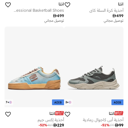
انتا
انتا
أحذية كرة السلة كاي
Professional Basketball Shoes

499

499
توصيل مجاني
توصيل مجاني
7
+
2
+
ADIB
ADIB
انتا
انتا
أحذية أبي كاجوال رمادية
أحذية إكس جيم

229

99
-
52
%
469
-
51
%
199
أفضل سعر لهذا العام
أفضل سعر لهذا العام