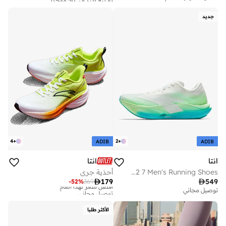
أفضل سعر لهذا العام
تم بيع أكثر من 50 مؤخرا
جديد
4
+
2
+
ADIB
ADIB
انتا
انتا
C202 7 Men's Running Shoes
أحذية جري

179

549
-
52
%
369
أفضل سعر لهذا العام
توصيل مجاني
توصيل مجاني
أفضل سعر لهذا العام
توصيل مجاني
الأكثر طلبا