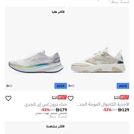
أفضل سعر لهذا العام
توصيل مجاني
الأكثر طلبا
2
+
3
+
ADIB
ADIB
انتا
انتا
الأحذية الكاجوال الموجة الجديدة بيضاء
حذاء ترون إس إي للجري

179

129
-
52
%
369
-
53
%
269
أفضل سعر لهذا العام
توصيل مجاني
أفضل سعر لهذا العام
توصيل مجاني
الأكثر مشاهدة