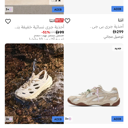
)
1
(
5
ADIB
3
+
ADIB
انتا
انتا
أحذية جري بي جي .
أحذية جري نسائية خفيفة بنعل ناعم ووسطية مبطنة من إيفا

299

99
-
51
%
199
أفضل سعر لهذا العام
تم بيع أكثر من 10 مؤخرا
توصيل مجاني
أفضل سعر لهذا العام
تم بيع أكثر من 10 مؤخرا
جديد
3
+
ADIB
2
+
ADIB