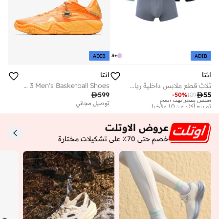
3
+
ADIB
ADIB
انتا
انتا
ثلاث قطع ملابس داخلية رياضية لايف ستايل
KAI 3 Men's Basketball Shoes

55

599
-
50
%
109
أفضل سعر لهذا العام
تم بيع أكثر من 10 مؤخرا
توصيل مجاني
أفضل سعر لهذا العام
تم بيع أكثر من 10 مؤخرا
عروض الاوتلت
خصم حتى 70٪ على تشكيلات مختارة