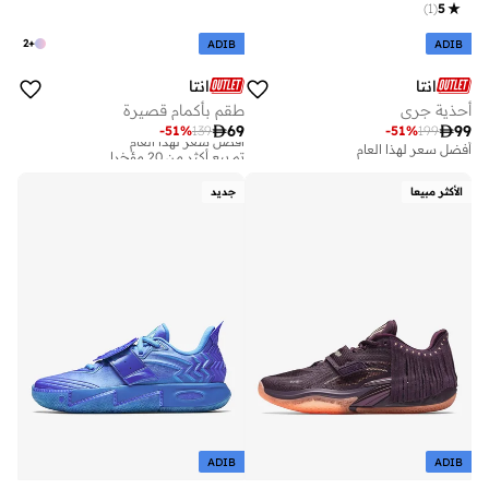
)
1
(
5
2
+
ADIB
ADIB
انتا
انتا
أحذية جري
طقم بأكمام قصيرة

69

99
-
51
%
139
-
51
%
199
أفضل سعر لهذا العام
تم بيع أكثر من 20 مؤخرا
أفضل سعر لهذا العام
أفضل سعر لهذا العام
تم بيع أكثر من 20 مؤخرا
الأكثر مبيعا
جديد
ADIB
ADIB