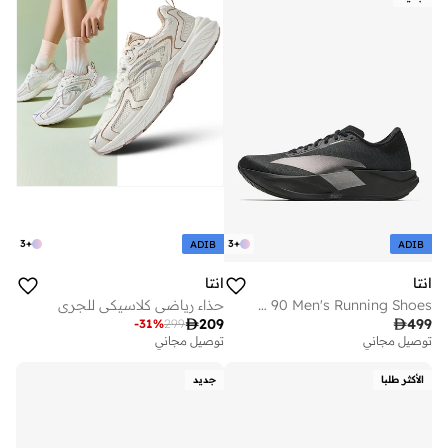
3
+
3
+
ADIB
ADIB
انتا
انتا
Zone 2 90 Men's Running Shoes
حذاء رياضي كلاسيكي للجري

209

499
-
31
%
299
توصيل مجاني
توصيل مجاني
الأكثر طلبا
جديد