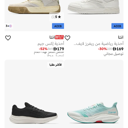
)
1
(
5
3
+
ADIB
ADIB
انتا
انتا
أحذية إكس جيم
أحذية رياضية من ريفرز لايف ستايل إكس-جيم

179

169
-
52
%
369
-
30
%
239
أفضل سعر لهذا العام
توصيل مجاني
توصيل مجاني
أفضل سعر لهذا العام
توصيل مجاني
الأكثر طلبا