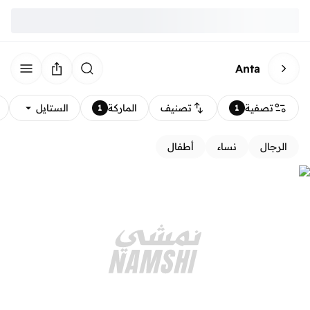
Anta
تصفية
تصنيف
الماركة
الستايل
1
1
الرجال
نساء
أطفال