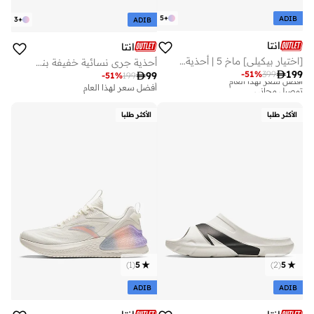
5
+
ADIB
3
+
ADIB
انتا
انتا
[اختيار بيكيلي] ماخ 5 | أحذية جري احترافية بتقنية النيتروجين للتدريب على السباقات لمسافات متوسطة وطويلة
أحذية جري نسائية خفيفة بنعل ناعم ووسطية مبطنة من إيفا

199
-
51
%
399

99
أفضل سعر لهذا العام
-
51
%
199
توصيل مجاني
أفضل سعر لهذا العام
أفضل سعر لهذا العام
توصيل مجاني
الأكثر طلبا
الأكثر طلبا
)
1
(
5
)
2
(
5
ADIB
ADIB