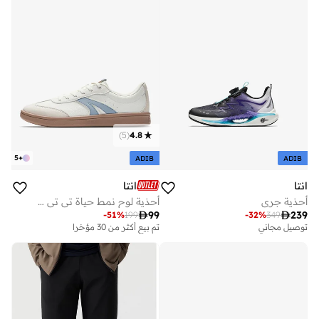
)
5
(
4.8
5
+
ADIB
ADIB
انتا
انتا
أحذية جري
أحذية لوح نمط حياة تي تي لايت

99

239
-
51
%
199
-
32
%
349
توصيل مجاني
تم بيع أكثر من 30 مؤخرا