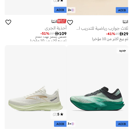
)
1
(
5
ADIB
2
+
ADIB
انتا
انتا
أحذية الجري
ثلاث جوارب رياضية للتدريب المتقاطع للجنسين

109
-
51
%
219

29
أفضل سعر لهذا العام
-
41
%
49
تم بيع أكثر من 10 مؤخرا
تم بيع أكثر من 10 مؤخرا
أفضل سعر لهذا العام
تم بيع أكثر من 10 مؤخرا
جديد
)
2
(
5
3
+
ADIB
ADIB