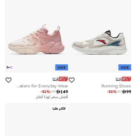
2
+
ADIB
ADIB
انتا
انتا
NUTS 3.0 | Ultra-Soft Lightweight Sneakers for Everyday Wear
Running Shoes

149

99
-
51
%
299
-
51
%
199
أفضل سعر لهذا العام
الأكثر طلبا