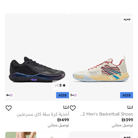
جديد
)
4
(
5
4
+
3
+
ADIB
ADIB
انتا
انتا
KAI Team 2 Men's Basketball Shoes
أحذية كرة سلة كاي بسرعتين

499

399
توصيل مجاني
توصيل مجاني
جديد