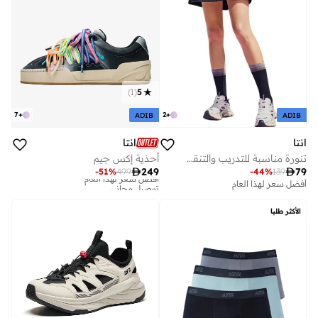
)
1
(
5
7
+
2
+
ADIB
ADIB
انتا
انتا
تنورة مناسبة للتدريب والتنقل بمقاس عادي
أحذية إكس جيم

249

79
-
51
%
499
-
44
%
139
أفضل سعر لهذا العام
توصيل مجاني
أفضل سعر لهذا العام
أفضل سعر لهذا العام
توصيل مجاني
الأكثر طلبا