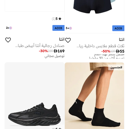
)
1
(
5
2
+
3
+
ADIB
ADIB
انتا
انتا
صنادل رجالية أنتا أبيض طباشيريأسود - لايف ستايل
ثلاث قطع ملابس داخلية رياضية لايف ستايل

169

55
-
30
%
239
-
50
%
109
أفضل سعر لهذا العام
تم بيع أكثر من 30 مؤخرا
توصيل مجاني
أفضل سعر لهذا العام
تم بيع أكثر من 30 مؤخرا
للجنسين