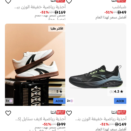
انتا
انتا
شباشب
أحذية رياضية خفيفة الوزن ببطانة ناعمة للركض والعمل والتنقل بمسامات تهوية

169

49
-
51
%
339
-
51
%
99
أفضل سعر لهذا العام
توصيل مجاني
أفضل سعر لهذا العام
أفضل سعر لهذا العام
توصيل مجاني
الأكثر طلبا
)
13
(
5
)
6
(
4.3
5
+
2
+
ADIB
ADIB
انتا
انتا
أحذية رياضية خفيفة الوزن بنعل ناعم للركض والعمل والتنقل بتهوية وتبطين
أحذية رياضية لايف ستايل إكس-جيم

99

149
-
51
%
199
-
51
%
299
أفضل سعر لهذا العام
تم بيع أكثر من 50 مؤخرا
أفضل سعر لهذا العام