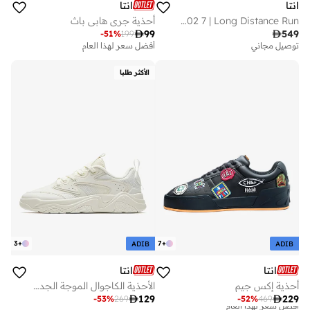
انتا
انتا
C202 7 | Long Distance Run
أحذية جري هابي باث

99

549
-
51
%
199
توصيل مجاني
أفضل سعر لهذا العام
الأكثر طلبا
3
+
7
+
ADIB
ADIB
انتا
انتا
أحذية إكس جيم
الأحذية الكاجوال الموجة الجديدة البيضاء

129

229
-
53
%
269
-
52
%
469
أفضل سعر لهذا العام
توصيل مجاني