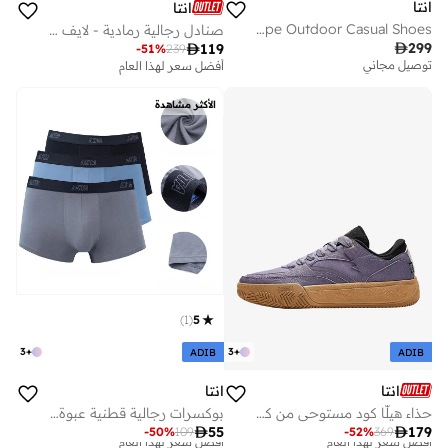
انتا
انتا
Women's Exclusive Crepe Outdoor Casual Shoes
صنادل رجالية رمادية - لايف ستايل

299

119
-
51
%
239
توصيل مجاني
أفضل سعر لهذا العام
الأكثر مشاهدة
)
1
(
5
3
+
3
+
ADIB
ADIB
انتا
انتا
حذاء هيلّا كود مستوحى من كرة السلة
بوكسرات رجالية قطنية عبوة من قطع

55

179
-
50
%
109
-
52
%
369
أفضل سعر لهذا العام
أفضل سعر لهذا العام
توصيل مجاني
تم بيع أكثر من 20 مؤخرا