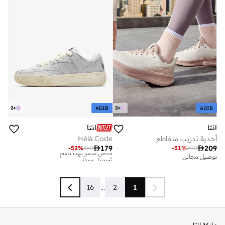
2
+
2
+
ADIB
ADIB
انتا
انتا
أحذية تدريب متقاطع
Hélà Code

179

209
-
52
%
369
-
31
%
299
أفضل سعر لهذا العام
توصيل مجاني
توصيل مجاني
أفضل سعر لهذا العام
توصيل مجاني
16
...
2
1
ماركة انتا