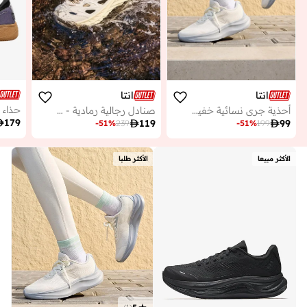
انتا
انتا
أحذية جري نسائية خفيفة بنعل ناعم ووسطية مبطنة من إيفا
صنادل رجالية رمادية - لايف ستايل

179

119

99
-
51
%
239
-
51
%
199
الأكثر مبيعا
الأكثر طلبا