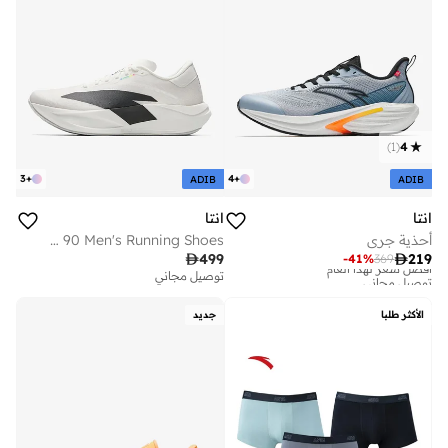
)
1
(
4
3
+
4
+
ADIB
ADIB
انتا
انتا
أحذية جري
Zone 2 90 Men's Running Shoes

499

219
-
41
%
369
أفضل سعر لهذا العام
توصيل مجاني
توصيل مجاني
أفضل سعر لهذا العام
توصيل مجاني
الأكثر طلبا
جديد