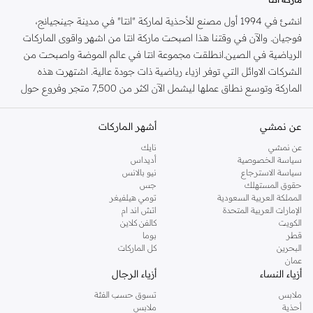
انشئ في 1994 أول مصنع للأحذية لماركة "انتا" في مدينة جينجيانج،
فوجيان. والآن في وقتنا هذا اصبحت ماركة انتا من اشهر واقوى الماركات
الرياضية في الصين.انطلقت مجموعة انتا في عالم الموضة واصبحت من
الشركات الاوائل التي توفر ازياء رياضية ذات جودة عالية. اشتهرت هذه
الماركة وتوسع نطاق عملها ليشمل الآن اكثر من 7,500 متجر وفروع حول
العالم.ولتكون "انتا" دوما في المقدمة، تسعى هذه الماركة على الدوام
بتقديم افضل التكنولوجيا الرياضية في الصين. والذي هو من اهم اهدافها.
عن نمشي
أشهر الماركات
ولتوفير احتياجات واهتمامات المستهلك، تعنى "انتا" بأحدث واجدد
عن نمشي
نايك
التقنيات الرياضية المتطورة. وتتعاون مع شركات عالمية كبيرة مختصة
سياسة الخصوصية
أديداس
بتصنيع وتطوير اهم التكنولوجيا الحديثة في الاقمشة والمواد التي تصمم
سياسة الاسترجاع
نيو بالانس
حقوق المستهلك
جس
منها الملابس الرياضية، لتمنح المستهلك قطع رياضية بأحدث التقنيات
المملكة العربية السعودية
تومي هيلفيغر
لتلائم احتياجاته. لاشهار اسم "انتا" في نطاق اكبر، تعاونت "انتا" مع العديد
الإمارات العربية المتحدة
اتش اند ام
من اللاعبين الرياضيين المشهورين ليكونوا متحدثين بالنيابة عنها. فهي الآن
الكويت
كالفن كلاين
قطر
بوما
ترعى اكثر من 152 فريق رياضي بعدد اكثر من 4,000 لاعبين. وتوفر اكثر من
البحرين
كل الماركات
300 منتج وموديل مختلف لأكثر من 200,000 قطعة ازياء.يتوفر لدى
عمان
نمشي تشكيلة واسعة وعصرية من الملابس الرياضية من ماركة انتا.
أزياء النساء
أزياء الرجال
موقع نمشي
ملابس
تسوق حسب الفئة
أحذية
ملابس