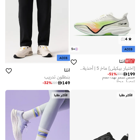
)
1
(
4
5
+
ADIB
ADIB
انتا
[اختيار بيكيلي] ماخ 5 | أحذية جري احترافية بتقنية النيتروجين للتدريب على السباقات لمسافات متوسطة وطويلة
انتا

199
-
51
%
399
أفضل سعر لهذا العام
بنطلون تدريب
توصيل مجاني

149
-
32
%
219
أفضل سعر لهذا العام
توصيل مجاني
الأكثر طلبا
الأكثر طلبا