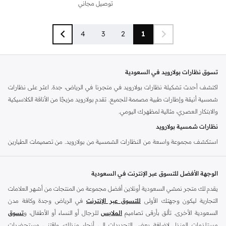
توصيل مجاني
4
3
2
1
تسوق نظارات بولارويد في السعودية
اكتشف أحدث تشكيلة نظارات بولارويد في متجرنا في الرياض، جدة. اعثر على نظارات
شمسية أنيقة وإطارات طبية مصممة للجميع. تقدم بولارويد مزيجًا من الأناقة الكلاسيكية
والابتكار العصري، مثالية لمظهرك اليومي.
نظارات شمسية بولارويد
استكشف مجموعة واسعة من النظارات الشمسية من بولارويد. من تصميمات الطيارين
الكلاسيكية إلى الإطارات المربعة العصرية، اعثر على الزوج المثالي لحماية عينيك وتعزيز
أناقتك. تتميز جميع النظارات الشمسية بعدسات مستقطبة لتقليل الوهج بشكل فائق
الوجهة الأفضل للتسوق عبر الإنترنت في السعودية
وراحة بصرية.
يقدم لك متجر نمشي السعودية أونلاين أفضل مجموعة من المنتجات من أشهر العلامات
إطارات طبية بولارويد
التجارية ليكون وجهتك الأولى
للتسوق عبر الإنترنت
في الرياض وجدة وكافة مدن
هل تحتاج إلى نظارات طبية؟ توفر إطارات بولارويد الطبية رؤية واضحة بتصاميم عصرية.
السعودية الأخرى. تألق بأرقى تصاميم
الملابس
للرجال أو النساء أو الأطفال، و
تسوق
اختر من بين مجموعة متنوعة من الأشكال والألوان لتناسب أسلوبك الشخصي. إنها
مستلزمات المنزل لإضافة بعض التجديدات إلى أنحاء منزلك، واقتني مستحضرات