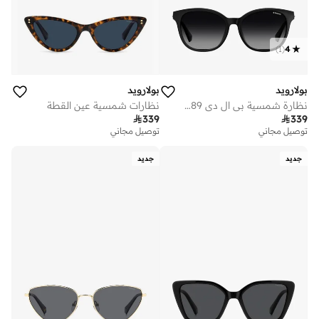
)
1
(
4
بولارويد
بولارويد
نظارة شمسية بي ال دي 4089/اف/اس
نظارات شمسية عين القطة

339

339
توصيل مجاني
توصيل مجاني
جديد
جديد