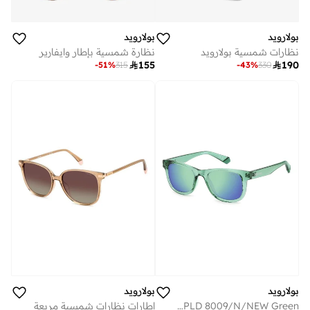
بولارويد
بولارويد
نظارات شمسية بولارويد
نظارة شمسية بإطار وايفارير

155

190
-
51
%
315
-
43
%
330
بولارويد
بولارويد
POLAROID KIDS Sunglasses PLD 8009/N/NEW Green
إطارات نظارات شمسية مربعة