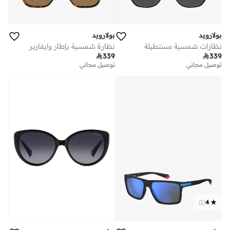
بولارويد
بولارويد
نظارات شمسية مستطيلة
نظارة شمسية بإطار وايفارير

339

339
توصيل مجاني
توصيل مجاني
)
1
(
4