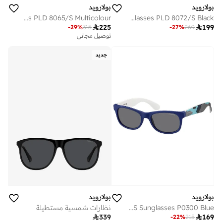
بولارويد
بولارويد
POLAROID KIDS Sunglasses PLD 8065/S Multicolour
POLAROID KIDS Sunglasses PLD 8072/S Black

225

199
-
29
%
315
-
27
%
269
توصيل مجاني
جديد
بولارويد
بولارويد
POLAROID KIDS Sunglasses P0300 Blue
نظارات شمسية مستطيلة

339

169
-
22
%
215