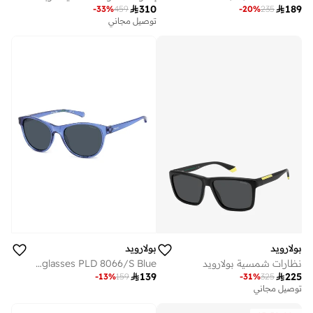

310

189
-
33
%
459
-
20
%
235
توصيل مجاني
بولارويد
بولارويد
نظارات شمسية بولارويد
POLAROID KIDS Sunglasses PLD 8066/S Blue

139

225
-
13
%
159
-
31
%
325
توصيل مجاني