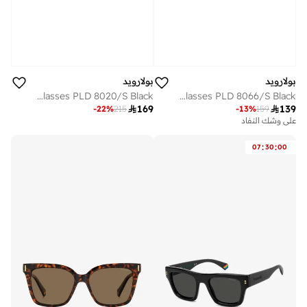
بولارويد
بولارويد
POLAROID KIDS Sunglasses PLD 8020/S Black
POLAROID KIDS Sunglasses PLD 8066/S Black

169

139
-
22
%
215
-
13
%
159
على وشك النفاد
:
:
07
30
00