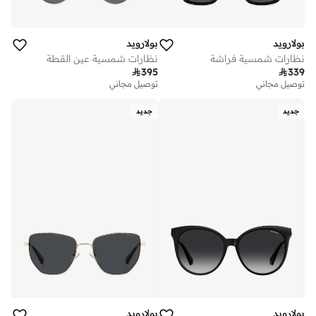
بولارويد
بولارويد
نظارات شمسية فراشة
نظارات شمسية عين القطة

395

339
توصيل مجاني
توصيل مجاني
جديد
جديد
بولارويد
بولارويد