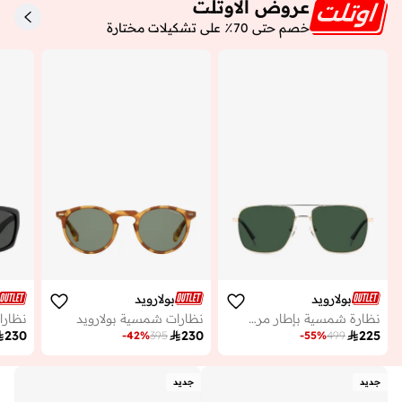
عروض الاوتلت
خصم حتى 70٪ على تشكيلات مختارة
بولارويد
بولارويد
نظارة شمسية بإطار مربع
نظارات شمسية بولارويد
نظارا

230

230

225
-
42
%
395
-
55
%
499
جديد
جديد