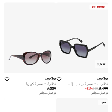
:
:
07
30
00
)
1
(
5
بولارويد
بولارويد
نظارات شمسية بيلد إسإكس واي فيريرز
نظارة شمسية كبيرة

339

499
-
11
%
555
توصيل مجاني
توصيل مجاني
جديد