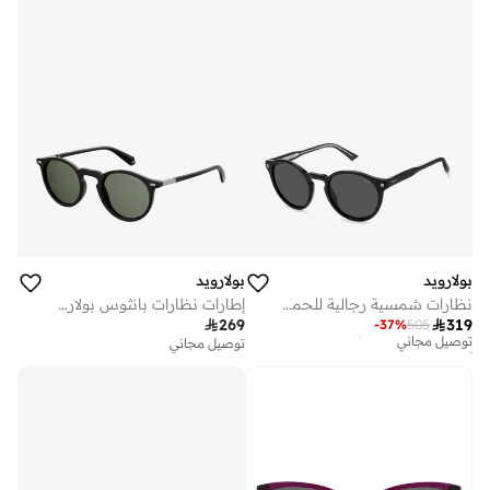
بولارويد
بولارويد
نظارات شمسية رجالية للحماية من الأشعة فوق البنفسجية أسود .
إطارات نظارات بانثوس بولارويد

269

319
-
37
%
505
أفضل سعر لهذا العام
توصيل مجاني
توصيل مجاني
أفضل سعر لهذا العام
توصيل مجاني