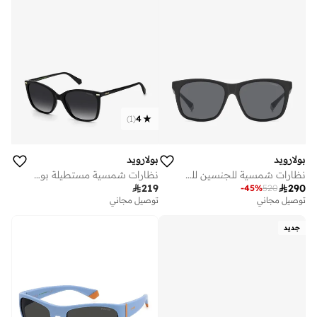
)
1
(
4
بولارويد
بولارويد
نظارات شمسية مستطيلة بولارويد
نظارات شمسية للجنسين للحماية من الأشعة فوق البنفسجية، أسود مطفي رمادي، مقاس العدسة مم

219

290
-
45
%
520
توصيل مجاني
توصيل مجاني
جديد