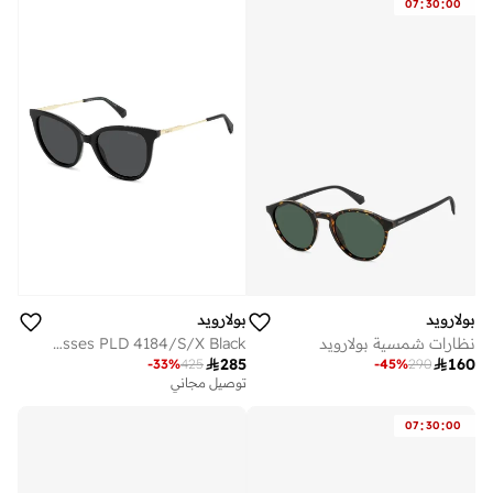
:
:
07
30
00
بولارويد
بولارويد
نظارات شمسية بولارويد
POLAROID Sunglasses PLD 4184/S/X Black

285

160
-
33
%
425
-
45
%
290
توصيل مجاني
:
:
07
30
00