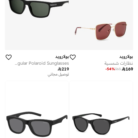
بولارويد
بولارويد
نظارات شمسية
Rectangular Polaroid Sunglasses

219

169
-
54
%
365
توصيل مجاني