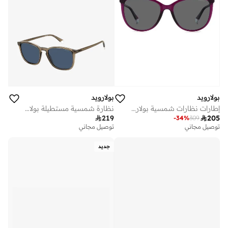
بولارويد
بولارويد
إطارات نظارات شمسية بولارويد مستطيلة
نظارة شمسية مستطيلة بولارويد

219

205
-
34
%
309
توصيل مجاني
توصيل مجاني
جديد