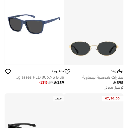
بولارويد
بولارويد
نظارات شمسية بيضاوية
POLAROID KIDS Sunglasses PLD 8067/S Blue

139

395
-
13
%
159
توصيل مجاني
:
:
00
30
07
جديد