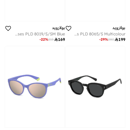
بولارويد
بولارويد
POLAROID KIDS Sunglasses PLD 8019/S/SM Blue
POLAROID KIDS Sunglasses PLD 8065/S Multicolour

169

199
-
22
%
215
-
29
%
280