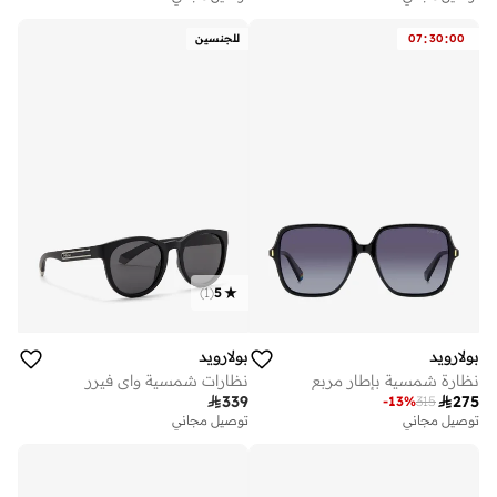
:
:
00
30
07
للجنسين
)
1
(
5
بولارويد
بولارويد
نظارة شمسية بإطار مربع
نظارات شمسية واي فيرر

339

275
-
13
%
315
توصيل مجاني
توصيل مجاني