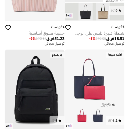
)
6
(
5
8
+
لاكوست
لاكوست
شنطة كبيرة تلبس على الوجهين
حقيبة تسوق أساسية
618.51
ر.ق
651.23
ر.ق
-
6
%
690.87
-
8
%
670.05
توصيل مجاني
توصيل مجاني
الأكثر مبيعا
بريميوم
)
1
(
5
)
5
(
4.2
2
+
8
+