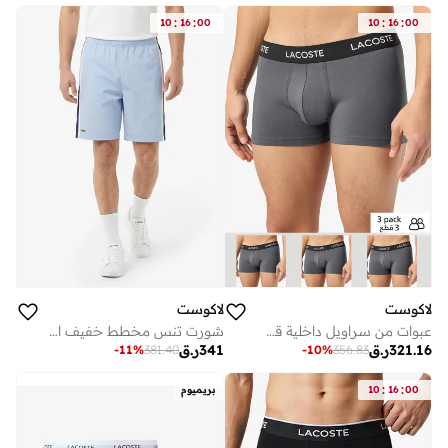
:
:
:
:
10
16
00
10
16
00
لاكوست
لاكوست
عبوات من سراويل داخلية قطنية مريحة
شورت تنس مخطط خفيف الوزن بألوان متداخلة
321.16
ر.ق
341
ر.ق
-
11
%
381.40
-
10
%
356.83
:
:
00
16
10
بريميوم