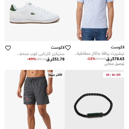
لاكوست
لاكوست
تيشيرت بياقة جاكار مطاطية بقصة عادية
سنيكرز كارنابي كوب منخفضة
378.63
ر.ق
-
12
%
426.68
251.78
ر.ق
-
49
%
486.16
توصيل مجاني
:
:
00
16
10
الأكثر مبيعا