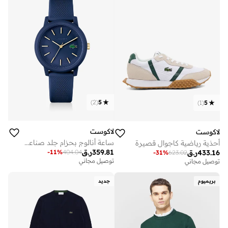
)
2
(
5
)
1
(
5
لاكوست
لاكوست
ساعة أنالوج بحزام جلد صناعي 12.12
أحذية رياضية كاجوال قصيرة
359.81
ر.ق
-
11
%
404.04
433.16
ر.ق
-
31
%
623.02
توصيل مجاني
توصيل مجاني
بريميوم
جديد