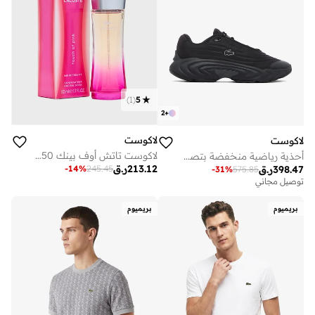
)
1
(
5
2
+
لاكوست
لاكوست
لاكوست تاتش أوف بينك 50 مل
أحذية رياضية منخفضة بتصميم عصري
213.12
ر.ق
-
14
%
245.45
398.47
ر.ق
-
31
%
575.85
توصيل مجاني
بريميوم
بريميوم