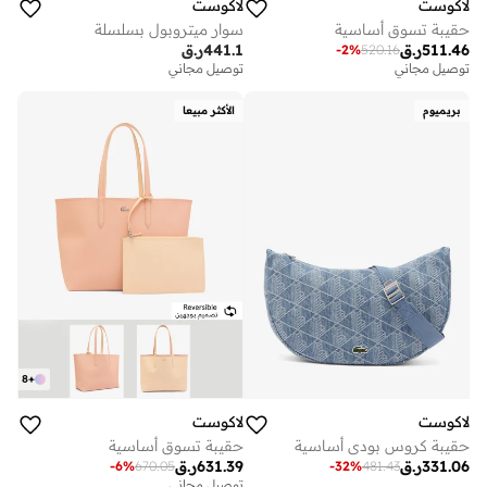
لاكوست
لاكوست
حقيبة تسوق أساسية
سوار ميتروبول بسلسلة
511.46
ر.ق
441.1
ر.ق
-
2
%
520.16
توصيل مجاني
توصيل مجاني
بريميوم
الأكثر مبيعا
8
+
لاكوست
لاكوست
حقيبة كروس بودي أساسية
حقيبة تسوق أساسية
331.06
ر.ق
631.39
ر.ق
-
6
%
670.05
-
32
%
481.43
توصيل مجاني