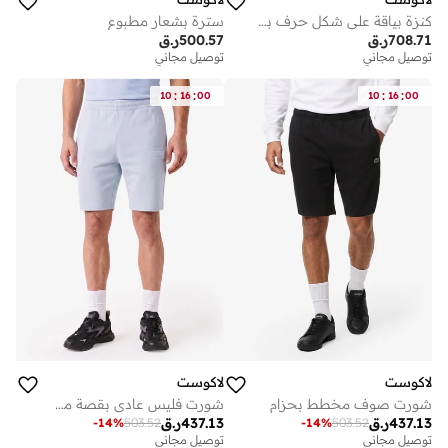
كنزة بياقة على شكل حرف بلون واحد
سترة بشعار مطبوع
708.71
ر.ق
500.57
ر.ق
توصيل مجاني
توصيل مجاني
:
:
:
:
10
16
00
10
16
00
لاكوست
لاكوست
شورت صوف مخطط بحزام
شورت فليس عادي بقصة مطبوعة غير مبطنة
437.13
ر.ق
437.13
ر.ق
-
14
%
503.52
-
14
%
503.52
توصيل مجاني
توصيل مجاني