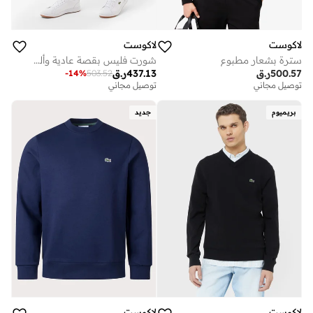
لاكوست
لاكوست
سترة بشعار مطبوع
شورت فليس بقصة عادية وألوان متباينة
500.57
ر.ق
437.13
ر.ق
-
14
%
503.52
توصيل مجاني
توصيل مجاني
بريميوم
جديد
لاكوست
لاكوست