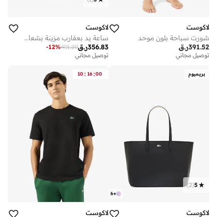
لاكوست
لاكوست
شورت سباحة بلون موحد
ساعة يد بعقارب مزينة بشعار 12.12
391.52
ر.ق
356.83
ر.ق
-
12
%
401.20
توصيل مجاني
توصيل مجاني
:
:
بريميوم
00
16
10
)
2
(
5
6
+
لاكوست
لاكوست