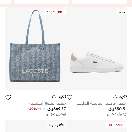
:
:
جديد
00
16
10
لاكوست
لاكوست
أحذية رياضية أساسية للملعب
حقيبة تسوق أساسية
530.31
ر.ق
869.27
ر.ق
-
10
%
961.94
توصيل مجاني
توصيل مجاني
:
:
00
16
10
الأكثر مبيعا