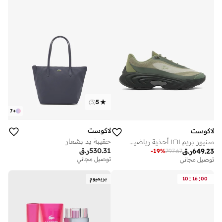
)
3
(
5
7
+
لاكوست
لاكوست
حقيبة يد بشعار
سنيور بريم ١٢٦١ أحذية رياضية قصيرة
530.31
ر.ق
649.23
ر.ق
-
19
%
797.67
توصيل مجاني
توصيل مجاني
:
:
00
16
10
بريميوم