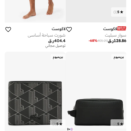
)
1
(
5
لاكوست
لاكوست
سوار سبليت
شورت سباحة أساسي
128.86
ر.ق
404.4
ر.ق
-
68
%
401.20
توصيل مجاني
بريميوم
بريميوم
)
3
(
5
)
2
(
5
2
+