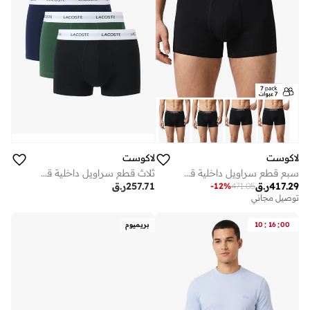
لاكوست
لاكوست
سبع قطع سراويل داخلية قطنية مطاطية
ثلاث قطع سراويل داخلية قطنية مطاطية
417.29
ر.ق
257.71
ر.ق
-
12
%
471.05
توصيل مجاني
:
:
00
16
10
بريميوم