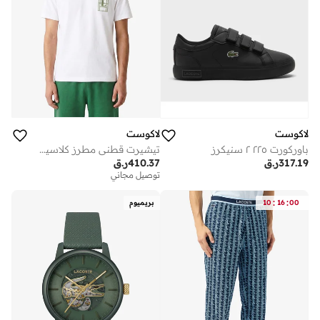
لاكوست
لاكوست
تيشيرت قطني مطرز كلاسيكي
باوركورت ٢٢٥ ٢ سنيكرز
410.37
ر.ق
317.19
ر.ق
توصيل مجاني
:
:
00
16
10
بريميوم