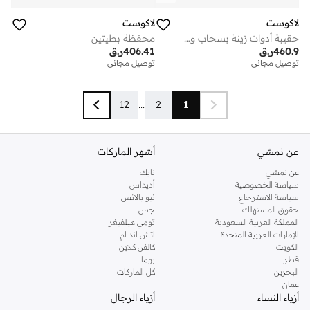
لاكوست
لاكوست
حقيبة أدوات زينة بسحاب وشعار
محفظة بطيتين
460.9
ر.ق
406.41
ر.ق
توصيل مجاني
توصيل مجاني
12
...
2
1
عن نمشي
أشهر الماركات
عن نمشي
نايك
سياسة الخصوصية
أديداس
سياسة الاسترجاع
نيو بالانس
حقوق المستهلك
جس
المملكة العربية السعودية
تومي هيلفيغر
الإمارات العربية المتحدة
اتش اند ام
الكويت
كالفن كلاين
قطر
بوما
البحرين
كل الماركات
عمان
أزياء النساء
أزياء الرجال