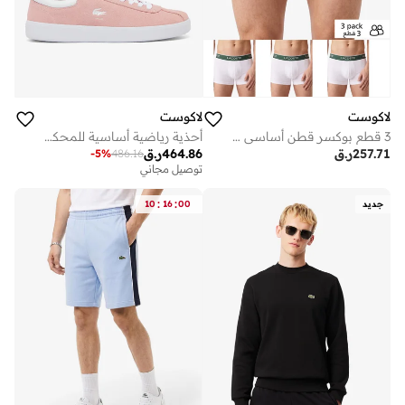
لاكوست
لاكوست
3 قطع بوكسر قطن أساسي مطاطي
أحذية رياضية أساسية للمحكمة
257.71
ر.ق
464.86
ر.ق
-
5
%
486.16
توصيل مجاني
:
:
جديد
00
16
10