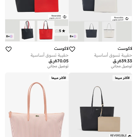
)
1
(
5
8
+
8
+
لاكوست
لاكوست
حقيبة تسوق أساسية
حقيبة تسوق أساسية
639.33
ر.ق
670.05
ر.ق
توصيل مجاني
توصيل مجاني
الأكثر مبيعا
الأكثر مبيعا