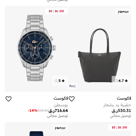
:
:
بريميوم
00
16
10
)
1
(
5
)
3
(
4.7
7
+
لاكوست
لاكوست
حقيبة يد بشعار
بوسطن
530.31
ر.ق
716.64
ر.ق
-
14
%
828.83
توصيل مجاني
توصيل مجاني
:
:
00
16
10
بريميوم