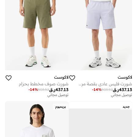
لاكوست
لاكوست
شورت فليس عادي بقصة مريحة ونقش بارز بدون وبر
شورت صوف مخطط بحزام
437.13
ر.ق
437.13
ر.ق
-
14
%
503.52
-
14
%
503.52
توصيل مجاني
توصيل مجاني
جديد
بريميوم