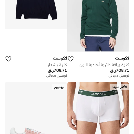
لاكوست
لاكوست
كنزة بياقة دائرية أحادية اللون
كنزة بشعار
708.71
ر.ق
708.71
ر.ق
توصيل مجاني
توصيل مجاني
الأكثر مبيعا
بريميوم