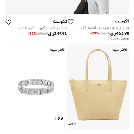
لاكوست
لاكوست
بولو بيكيه بجيوب بقصة كلاسيكية
حذاء رياضي كورت كيج قصير
453.98
ر.ق
-
29
%
634.38
347.91
ر.ق
-
35
%
528.64
توصيل مجاني
الأكثر مبيعا
الأكثر مبيعا
)
1
(
5
10
+