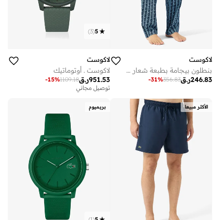
)
3
(
5
لاكوست
لاكوست
بنطلون بيجامة بطبعة شعار من البوبلين
لاكوست . أوتوماتيك
246.83
ر.ق
951.53
ر.ق
-
15
%
1109.18
-
31
%
356.83
توصيل مجاني
الأكثر مبيعا
بريميوم
)
1
(
5