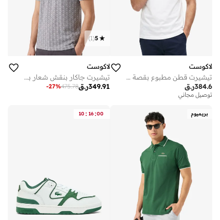
)
1
(
5
لاكوست
لاكوست
تيشيرت قطن مطبوع بقصة عادية
تيشيرت جاكار بنقش شعار بتصميم كلاسيكي
384.6
ر.ق
349.91
ر.ق
-
27
%
475.78
توصيل مجاني
:
:
بريميوم
00
16
10