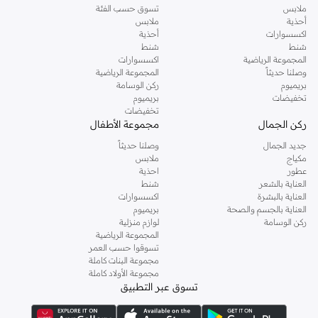
ملابس
تسوق حسب الفئة
أحذية
ملابس
اكسسوارات
أحذية
شنط
شنط
المجموعة الرياضية
اكسسوارات
وصلنا حديثاً
المجموعة الرياضية
بريميوم
ركن الوسامة
تخفيضات
بريميوم
تخفيضات
ركن الجمال
مجموعة الأطفال
جديد الجمال
وصلنا حديثاً
مكياج
ملابس
عطور
احذية
العناية بالشعر
شنط
العناية بالبشرة
اكسسوارات
العناية بالجسم والصحة
بريميوم
ركن الوسامة
لوازم منزلية
المجموعة الرياضية
تسوقوا حسب العمر
مجموعة البنات كاملة
مجموعة الأولاد كاملة
تسوق عبر التطبيق