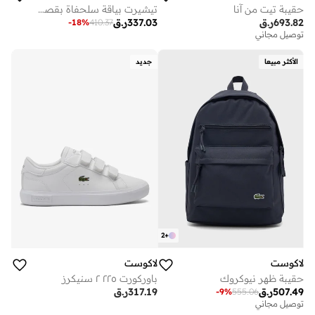
حقيبة تيت من آنا
تيشيرت بياقة سلحفاة بقصة عادية
693.82
ر.ق
337.03
ر.ق
-
18
%
410.37
توصيل مجاني
الأكثر مبيعا
جديد
2
+
لاكوست
لاكوست
حقيبة ظهر نيوكروك
باوركورت ٢٢٥ ٢ سنيكرز
507.49
ر.ق
317.19
ر.ق
-
9
%
555.06
توصيل مجاني