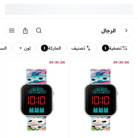
الرجال
تصفية
تصنيف
الماركة
لون
الس
1
1
:
:
:
:
09
35
00
09
35
00