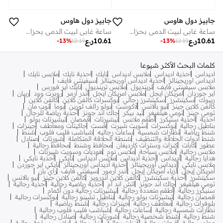
جابيز دول هاوس
جابيز دول هاوس
ساعة غابي لبيت الدمى بحزام مطبوع بإضاءة
ساعة غابي لبيت الدمى بحزام مطبوع بإضاءة
10.61
ر.ع
10.61
ر.ع
-
13
%
12.19
-
13
%
12.19
كلمات البحث الأكثر شيوعا
اديداس
احذية اديداس
ملابس اديداس
نايك
احذية نايك
ملابس نايك
اديداس اوريجينالز
احذية اديداس اوريجينالز
سيفينتي فايف
ملابس سيفينتي فايف
ترينديول
ملابس ترينديول
نايك اير فورس
اير جوردان
امريكان ايجل
ملابس امريكان ايجل
اندر ارمر
روبرت وود
ريبان
ريبوك
سكيتشرز
سكيتشرز رجالي
بوكسرات كالفن كلاين
كالفن كلاين
كالفن كلاين جينز
نيو بالانس
لاكوست
بولو رالف لورين
بوما
توب مان
تومي جينز
تومي هيلفيغر
تيد بيكر
جاك اند جونز
أحذية رياضة للرجال
احذية
احذية سنيكرز
أطقم ملابس
تيشيرتات
قمصان
تيشيرتات بولو
بناطيل رجالية
بوكسرات
سويت شيرت
فست
جاكيتات ومعاطف
جينزات
شنط رياضة
نظارات شمسية
ساعات رجاليه
شباشب فليب فلوب
شنط
شنط أدوات الحلاقة والتنظيف
شنطة الحلاقة المتكاملة
شورتات
صنادل
عطور
كابات
كنزات وسترات كارديغان
محافظ وشنط
محافظ رجالية
ملابس رجالية
ملابس سباحة
ملابس نوم
هوديات وسويت شيرتات
هدايا رجالية
أديداس
أحذية أديداس
ملابس أديداس
نايكي
أحذبة نايكي
ملابس نايكي
أديداس أوريجينالز
أحذية أديداس أوريجينالز
نايكي اير جوردن
أمريكان إيجل
أزياء أمريكان إيجل
أندر آرمور
سيفنتي فايف
راي بان
سكيتشرز
أحذية سكيتشرز
كالفن كلاين اندروير
كالفن كلاين جينز
نيو بالانس
تومي هيلفيغر
جاك اند جونز
اتش اند ام
أحذية رياضية رجالية
أحذية رجالية
سنيكرز رجالية
أطقم متعددة رجالية
تيشيرتات رجالية دون أكمام
قمصان رجالية
تيشيرتات بولو رجالية
بناطيل تشينو رجالية
بوكسرات رجالية
بلوفرات رجالية
معاطف رجالية
جينزات رجالية
شنط رياضية
نظارات شمسية رجالية
ساعات رجالية
شباشب فليب فلوب رجالية
شنط رجالية
شنط شخصية رجالية
شورتات رجالية
صنادل رجالية
عطور رجالية
قبعات رجالية
كنزات رجالية
أزياء رجالية
ملابس سباحة رجالية