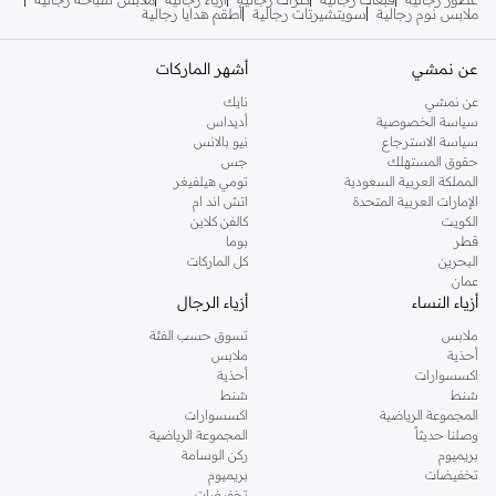
ملابس نوم رجالية
سويتشيرتات رجالية
أطقم هدايا رجالية
عن نمشي
أشهر الماركات
عن نمشي
نايك
سياسة الخصوصية
أديداس
سياسة الاسترجاع
نيو بالانس
حقوق المستهلك
جس
المملكة العربية السعودية
تومي هيلفيغر
الإمارات العربية المتحدة
اتش اند ام
الكويت
كالفن كلاين
قطر
بوما
البحرين
كل الماركات
عمان
أزياء النساء
أزياء الرجال
ملابس
تسوق حسب الفئة
أحذية
ملابس
اكسسوارات
أحذية
شنط
شنط
المجموعة الرياضية
اكسسوارات
وصلنا حديثاً
المجموعة الرياضية
بريميوم
ركن الوسامة
تخفيضات
بريميوم
تخفيضات