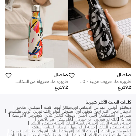
صلصال
صلصال
قارورة ماء حروف عربية - 500 مل
قارورة ماء معزولة من الستانلس ستيل بتصميم الورود - 500 مل
19.2
ر.ع
19.2
ر.ع
كلمات البحث الأكثر شيوعا
ديفاكتو
أونلي
اديداس
اديداس اوريجينالز
بوما
نايك
اسيكس
مانجو
امريكان ايجل
اندر ارمر
كوتون اون
مينوتي
بولو رالف لورين
تومي هليفيجر
بيبي بول
سكيتشرز
زيبي
جيس
ريبوك
كالفن كلاين
كونفرس
لاكوست
نيم ات
نايك اير فورس
اير جوردان
بابلوسكي
نيو بالانس
احذية رياضية للأولاد
احذية رياضية للبنات
احذية سنيكرز للأولاد
احذية سنيكرز للبنات
احذية لوفر سهلة الارتداء
فساتين للبنات
اطقم ملابس للبنات
افرولات للأولاد
افرولات للبنات
افرولات طويلة وقصيرة
اكسسوارات
جينزات للأولاد
جينزات للبنات
شنط للأولاد
احذية باليرينا للبنات