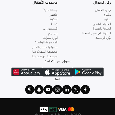
ركن الجمال
مجموعة الأطفال
جديد الجمال
وصلنا حديثاً
مكياج
ملابس
عطور
احذية
العناية بالشعر
شنط
العناية بالبشرة
اكسسوارات
العناية بالجسم والصحة
بريميوم
ركن الوسامة
لوازم منزلية
المجموعة الرياضية
تسوقوا حسب العمر
مجموعة البنات كاملة
مجموعة الأولاد كاملة
تسوق عبر التطبيق
تابعنا
©
2026 نمشي. كل الحقوق محفوظة