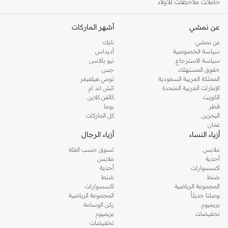
حاملات ملاحظات للأولاد
عن نمشي
أشهر الماركات
عن نمشي
نايك
سياسة الخصوصية
أديداس
سياسة الاسترجاع
نيو بالانس
حقوق المستهلك
جس
المملكة العربية السعودية
تومي هيلفيغر
الإمارات العربية المتحدة
اتش اند ام
الكويت
كالفن كلاين
قطر
بوما
البحرين
كل الماركات
عمان
أزياء النساء
أزياء الرجال
ملابس
تسوق حسب الفئة
أحذية
ملابس
اكسسوارات
أحذية
شنط
شنط
المجموعة الرياضية
اكسسوارات
وصلنا حديثاً
المجموعة الرياضية
بريميوم
ركن الوسامة
تخفيضات
بريميوم
تخفيضات