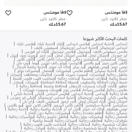
لافا مومنتس
لافا مومنتس
عطر كلاود ناين
عطر كلاود ناين
15.67
د.ك
15.67
د.ك
كلمات البحث الأكثر شيوعا
اديداس
احذية اديداس
ملابس اديداس
نايك
احذية نايك
ملابس نايك
اديداس اوريجينالز
احذية اديداس اوريجينالز
سيفينتي فايف
ملابس سيفينتي فايف
ترينديول
ملابس ترينديول
نايك اير فورس
اير جوردان
امريكان ايجل
ملابس امريكان ايجل
اندر ارمر
روبرت وود
ريبان
ريبوك
سكيتشرز
سكيتشرز رجالي
بوكسرات كالفن كلاين
كالفن كلاين
كالفن كلاين جينز
نيو بالانس
لاكوست
بولو رالف لورين
بوما
توب مان
تومي جينز
تومي هيلفيغر
تيد بيكر
جاك اند جونز
أحذية رياضة للرجال
احذية
احذية سنيكرز
أطقم ملابس
تيشيرتات
قمصان
تيشيرتات بولو
بناطيل رجالية
بوكسرات
سويت شيرت
فست
جاكيتات ومعاطف
جينزات
شنط رياضة
نظارات شمسية
ساعات رجاليه
شباشب فليب فلوب
شنط
شنط أدوات الحلاقة والتنظيف
شنطة الحلاقة المتكاملة
شورتات
صنادل
عطور
كابات
كنزات وسترات كارديغان
محافظ وشنط
محافظ رجالية
ملابس رجالية
ملابس سباحة
ملابس نوم
هوديات وسويت شيرتات
هدايا رجالية
أديداس
أحذية أديداس
ملابس أديداس
نايكي
أحذبة نايكي
ملابس نايكي
أديداس أوريجينالز
أحذية أديداس أوريجينالز
نايكي اير جوردن
أمريكان إيجل
أزياء أمريكان إيجل
أندر آرمور
سيفنتي فايف
راي بان
سكيتشرز
أحذية سكيتشرز
كالفن كلاين اندروير
كالفن كلاين جينز
نيو بالانس
تومي هيلفيغر
جاك اند جونز
اتش اند ام
أحذية رياضية رجالية
أحذية رجالية
سنيكرز رجالية
أطقم متعددة رجالية
تيشيرتات رجالية دون أكمام
قمصان رجالية
تيشيرتات بولو رجالية
بناطيل تشينو رجالية
بوكسرات رجالية
بلوفرات رجالية
معاطف رجالية
جينزات رجالية
شنط رياضية
نظارات شمسية رجالية
ساعات رجالية
شباشب فليب فلوب رجالية
شنط رجالية
شنط شخصية رجالية
شورتات رجالية
صنادل رجالية
عطور رجالية
قبعات رجالية
كنزات رجالية
أزياء رجالية
ملابس سباحة رجالية