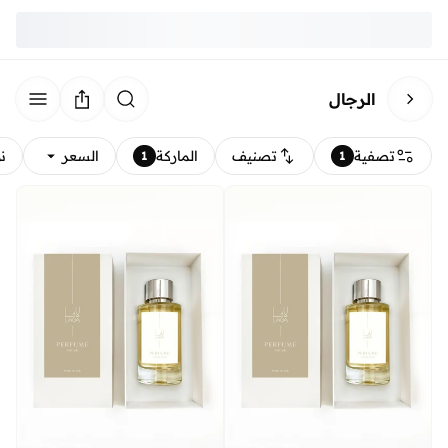
الرجال
تصفية
تصنيف
الماركة
السعر
ن
1
1