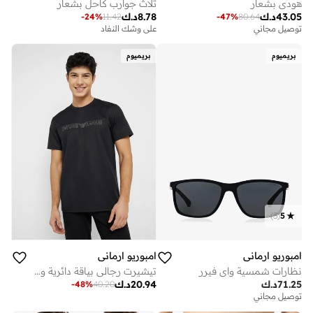
هودي بشعار
ثلاث جوارب كاحل بشعار
43.05
د.ك
8.78
د.ك
-
24
%
11.42
-
47
%
80.64
توصيل مجاني
على وشك النفاد
بريميوم
بريميوم
)
3
(
5
امبوريو ارماني
امبوريو ارماني
نظارات شمسية واي فيرر
تيشيرت رجالي بياقة دائرية وأكمام قصيرة
71.25
د.ك
20.94
د.ك
-
48
%
40.20
توصيل مجاني