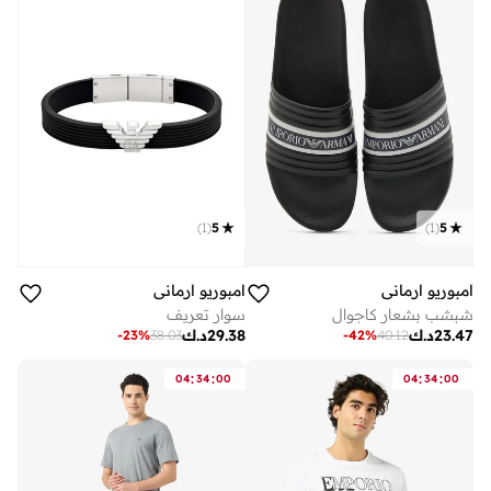
)
1
(
5
)
1
(
5
امبوريو ارماني
امبوريو ارماني
شبشب بشعار كاجوال
سوار تعريف
23.47
د.ك
29.38
د.ك
-
23
%
38.03
-
42
%
40.12
:
:
:
:
04
34
00
04
34
00