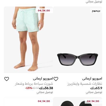
توصيل مجاني
:
:
بريميوم
00
34
04
امبوريو ارماني
امبوريو ارماني
نظارات شمسية وايفاريرز
شورت سباحة برباط وشعار
63.9
د.ك
36.38
د.ك
-
15
%
42.53
توصيل مجاني
توصيل مجاني
:
:
:
:
04
34
00
04
34
00