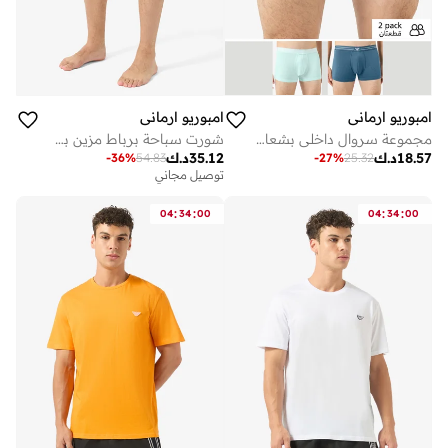
امبوريو ارماني
امبوريو ارماني
مجموعة سروال داخلي بشعار الماركة - مكونة من قطعتين
شورت سباحة برباط مزين بشعار الماركة
18.57
د.ك
35.12
د.ك
-
36
%
54.83
-
27
%
25.32
توصيل مجاني
:
:
:
:
04
34
00
04
34
00