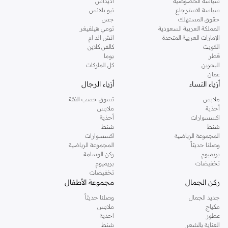
سياسة الخصوصية
أديداس
سياسة الاسترجاع
نيو بالانس
حقوق المستهلك
جس
المملكة العربية السعودية
تومي هيلفيغر
الإمارات العربية المتحدة
اتش اند ام
الكويت
كالفن كلاين
قطر
بوما
البحرين
كل الماركات
عمان
أزياء النساء
أزياء الرجال
ملابس
تسوق حسب الفئة
أحذية
ملابس
اكسسوارات
أحذية
شنط
شنط
المجموعة الرياضية
اكسسوارات
وصلنا حديثاً
المجموعة الرياضية
بريميوم
ركن الوسامة
تخفيضات
بريميوم
تخفيضات
ركن الجمال
مجموعة الأطفال
جديد الجمال
وصلنا حديثاً
مكياج
ملابس
عطور
احذية
العناية بالشعر
شنط