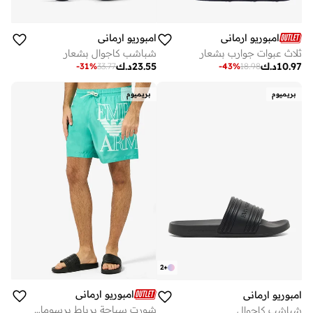
امبوريو ارماني
امبوريو ارماني
ثلاث عبوات جوارب بشعار
شباشب كاجوال بشعار
10.97
د.ك
23.55
د.ك
-
31
%
33.77
-
43
%
18.98
بريميوم
بريميوم
2
+
امبوريو ارماني
امبوريو ارماني
شورت سباحة برباط برسومات
شباشب كاجوال