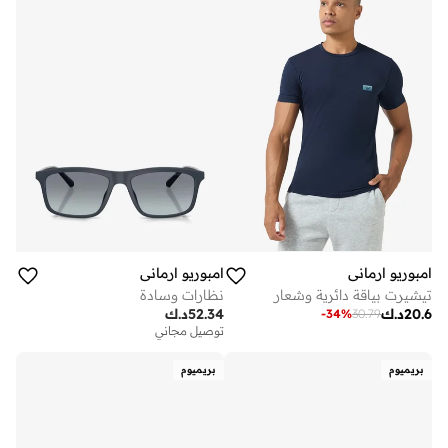
امبوريو ارماني
امبوريو ارماني
تيشيرت بياقة دائرية وشعار
نظارات وسادة
20.6
د.ك
52.34
د.ك
-
34
%
30.79
توصيل مجاني
بريميوم
بريميوم