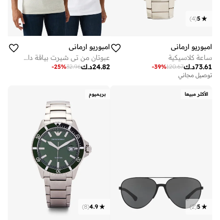
)
4
(
5
امبوريو ارماني
امبوريو ارماني
ساعة كلاسيكية
عبوتان من تي شيرت بياقة دائرية وشعار
73.61
د.ك
24.82
د.ك
-
25
%
32.96
-
39
%
120.67
توصيل مجاني
الأكثر مبيعا
بريميوم
)
8
(
4.9
)
2
(
5