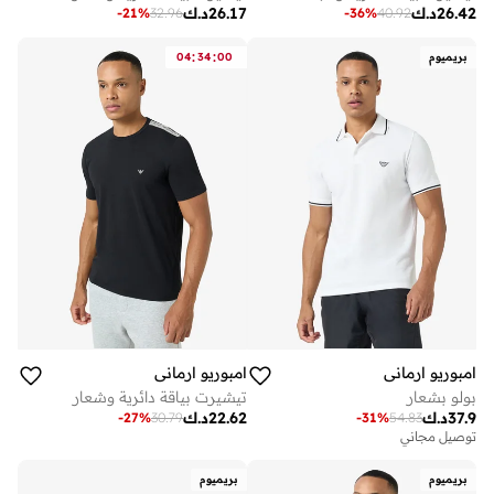
26.42
د.ك
26.17
د.ك
-
21
%
32.96
-
36
%
40.92
:
:
بريميوم
00
34
04
امبوريو ارماني
امبوريو ارماني
بولو بشعار
تيشيرت بياقة دائرية وشعار
37.9
د.ك
22.62
د.ك
-
27
%
30.79
-
31
%
54.83
توصيل مجاني
بريميوم
بريميوم