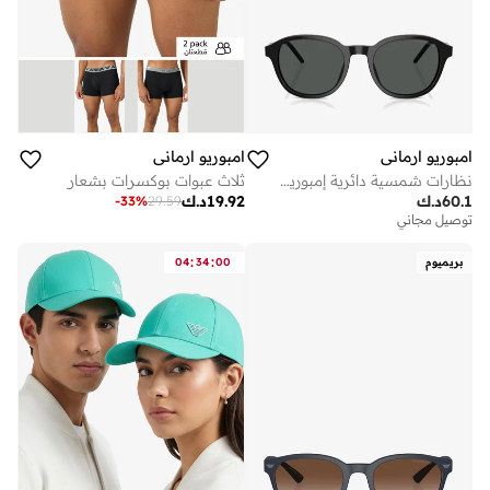
امبوريو ارماني
امبوريو ارماني
نظارات شمسية دائرية إمبوريو أرماني - أسود
ثلاث عبوات بوكسرات بشعار
60.1
د.ك
19.92
د.ك
-
33
%
29.59
توصيل مجاني
:
:
بريميوم
00
34
04