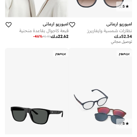
)
1
(
5
امبوريو ارماني
امبوريو ارماني
نظارات شمسية وايفاريرز
قبعة كاجوال بقاعدة منحنية
52.34
د.ك
22.62
د.ك
-
46
%
41.81
توصيل مجاني
بريميوم
بريميوم
)
1
(
5