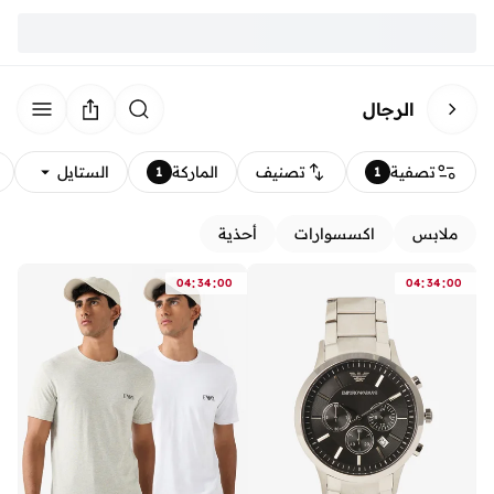
الرجال
تصفية
تصنيف
الماركة
الستايل
1
1
ملابس
اكسسوارات
أحذية
:
:
:
:
04
34
00
04
34
00