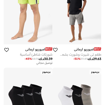
امبوريو ارماني
امبوريو ارماني
طقم تي شيرت وشورت بشعار
شورتات شاطئ أساسية
29.63
د.ك
30.39
د.ك
-
45
%
54.91
-
51
%
59.49
توصيل مجاني
بريميوم
بريميوم