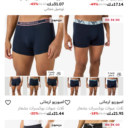
31.07
د.ك
-
45
%
56.20
17.14
د.ك
-
49
%
32.96
توصيل مجاني
:
:
00
34
04
بريميوم
امبوريو ارماني
امبوريو ارماني
ثلاث عبوات بوكسرات بشعار
ثلاث عبوات بوكسرات بشعار
21.95
د.ك
21.44
د.ك
-
20
%
26.61
-
18
%
26.61
:
:
00
34
04
بريميوم