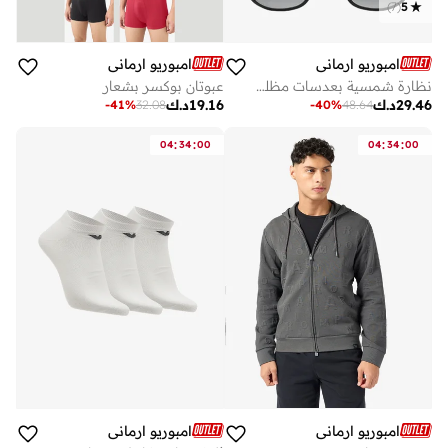
)
7
(
5
امبوريو ارماني
امبوريو ارماني
نظارة شمسية بعدسات مظللة
عبوتان بوكسر بشعار
29.46
د.ك
19.16
د.ك
-
41
%
32.08
-
40
%
48.64
:
:
:
:
04
34
00
04
34
00
امبوريو ارماني
امبوريو ارماني