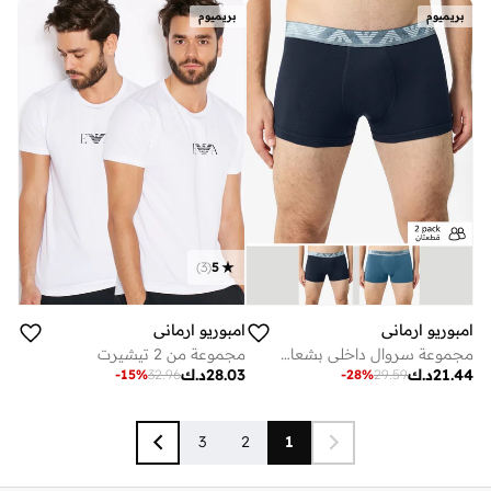
بريميوم
بريميوم
)
3
(
5
امبوريو ارماني
امبوريو ارماني
مجموعة سروال داخلي بشعار الماركة - مكونة من 3 قطع
مجموعة من 2 تيشيرت
21.44
د.ك
28.03
د.ك
-
15
%
32.96
-
28
%
29.59
3
2
1