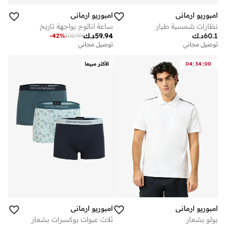
امبوريو ارماني
امبوريو ارماني
نظارات شمسية طيار
ساعة انالوج بواجهة تاريخ
60.1
د.ك
59.94
د.ك
-
42
%
102.99
توصيل مجاني
توصيل مجاني
:
:
00
34
04
الأكثر مبيعا
امبوريو ارماني
امبوريو ارماني
بولو بشعار
ثلاث عبوات بوكسرات بشعار
توصيل مجاني