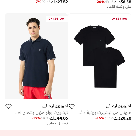
38.58
د.ك
27.52
د.ك
-
7
%
29.46
-
20
%
48.16
على وشك النفاد
توصيل مجاني
على وشك النفاد
:
:
:
:
04
34
00
04
34
00
امبوريو ارماني
امبوريو ارماني
عبوتان من تيشيرت برقبة دائرية بشعار
تيشيرت بولو مزين بشعار العلامة التجارية
28.28
د.ك
44.83
د.ك
-
19
%
54.83
-
15
%
32.96
توصيل مجاني