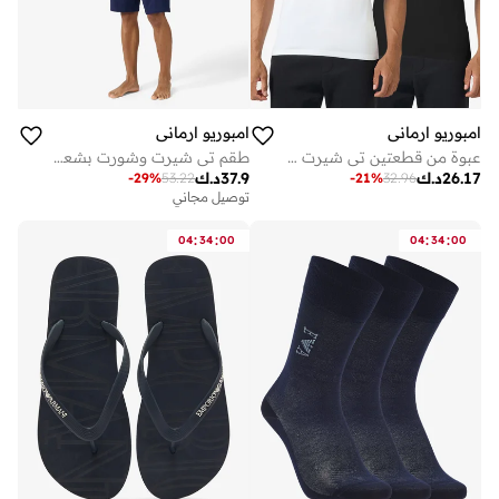
امبوريو ارماني
امبوريو ارماني
عبوة من قطعتين تي شيرت بياقة دائرية وشعار
طقم تي شيرت وشورت بشعار
26.17
د.ك
37.9
د.ك
-
29
%
53.22
-
21
%
32.96
توصيل مجاني
:
:
:
:
04
34
00
04
34
00