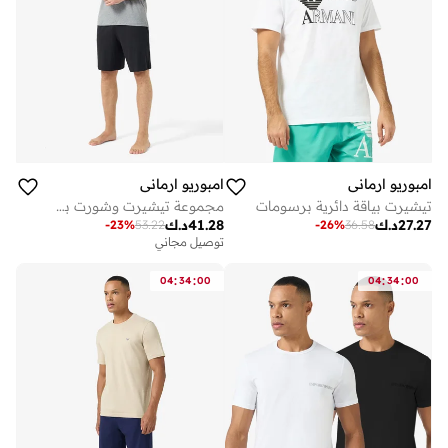
امبوريو ارماني
امبوريو ارماني
تيشيرت بياقة دائرية برسومات
مجموعة تيشيرت وشورت بشعار الماركة
27.27
د.ك
41.28
د.ك
-
23
%
53.22
-
26
%
36.58
توصيل مجاني
:
:
:
:
04
34
00
04
34
00