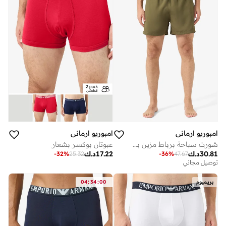
امبوريو ارماني
امبوريو ارماني
شورت سباحة برباط مزين بشعار الماركة
عبوتان بوكسر بشعار
30.81
د.ك
17.22
د.ك
-
32
%
25.32
-
36
%
47.67
توصيل مجاني
:
:
بريميوم
00
34
04