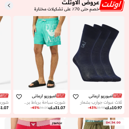
عروض الاوتلت
خصم حتى 70٪ على تشكيلات مختارة
امبوريو ارماني
امبوريو ارماني
ثلاث عبوات جوارب بشعار
شورت سباحة برباط برسومات
10.97
د.ك
31.07
د.ك
31.07
-
45
%
56.20
-
43
%
18.98
:
:
00
34
04
بريميوم