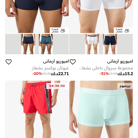
امبوريو ارماني
امبوريو ارماني
مجموعة سروال داخلي بشعار الماركة - مكونة من قطعتين
عبوتان بوكسر بشعار
15.2
د.ك
22.71
د.ك
-
20
%
28.30
-
31
%
21.95
:
:
بريميوم
00
34
04