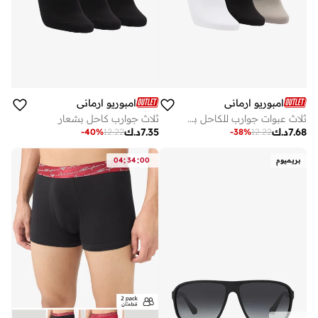
امبوريو ارماني
امبوريو ارماني
ثلاث عبوات جوارب للكاحل بشعار
ثلاث جوارب كاحل بشعار
7.68
د.ك
7.35
د.ك
-
40
%
12.22
-
38
%
12.22
:
:
بريميوم
00
34
04