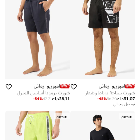
امبوريو ارماني
امبوريو ارماني
شورت سباحة برباط وشعار
شورت برمودا أساسي للمنزل
31.07
د.ك
28.11
د.ك
-
34
%
42.21
-
45
%
56.20
توصيل مجاني
بريميوم
بريميوم