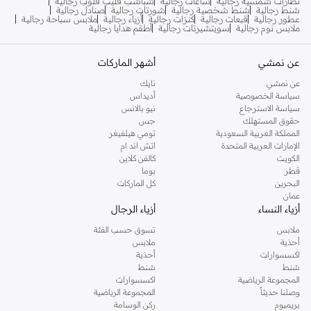
نظارات شمسية رجالية
ساعات رجالية
شباشب فليب فلوب رجالية
شنط رجالية
شنط شخصية رجالية
شورتات رجالية
صنادل رجالية
عطور رجالية
قبعات رجالية
كنزات رجالية
أزياء رجالية
ملابس سباحة رجالية
ملابس نوم رجالية
سويتشيرتات رجالية
أطقم هدايا رجالية
عن نمشي
أشهر الماركات
عن نمشي
نايك
سياسة الخصوصية
أديداس
سياسة الاسترجاع
نيو بالانس
حقوق المستهلك
جس
المملكة العربية السعودية
تومي هيلفيغر
الإمارات العربية المتحدة
اتش اند ام
الكويت
كالفن كلاين
قطر
بوما
البحرين
كل الماركات
عمان
أزياء النساء
أزياء الرجال
ملابس
تسوق حسب الفئة
أحذية
ملابس
اكسسوارات
أحذية
شنط
شنط
المجموعة الرياضية
اكسسوارات
وصلنا حديثاً
المجموعة الرياضية
بريميوم
ركن الوسامة