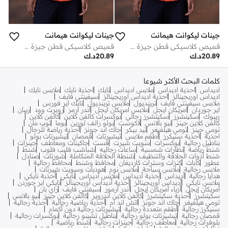
جينات ليكوانت هيمانت
جينات ليكوانت هيمانت
قميص كلاسيكي قطن جيزة أحمر كوكيليكو
قميص كلاسيكي قطن جيزة أحمر كوكيليكو
20.89
د.ك
20.89
د.ك
كلمات البحث الأكثر شيوعا
اديداس
احذية اديداس
ملابس اديداس
نايك
احذية نايك
ملابس نايك
اديداس اوريجينالز
احذية اديداس اوريجينالز
سيفينتي فايف
ملابس سيفينتي فايف
ترينديول
ملابس ترينديول
نايك اير فورس
اير جوردان
امريكان ايجل
ملابس امريكان ايجل
اندر ارمر
روبرت وود
ريبان
ريبوك
سكيتشرز
سكيتشرز رجالي
بوكسرات كالفن كلاين
كالفن كلاين
كالفن كلاين جينز
نيو بالانس
لاكوست
بولو رالف لورين
بوما
توب مان
تومي جينز
تومي هيلفيغر
تيد بيكر
جاك اند جونز
أحذية رياضة للرجال
احذية
احذية سنيكرز
أطقم ملابس
تيشيرتات
قمصان
تيشيرتات بولو
بناطيل رجالية
بوكسرات
سويت شيرت
فست
جاكيتات ومعاطف
جينزات
شنط رياضة
نظارات شمسية
ساعات رجاليه
شباشب فليب فلوب
شنط
شنط أدوات الحلاقة والتنظيف
شنطة الحلاقة المتكاملة
شورتات
صنادل
عطور
كابات
كنزات وسترات كارديغان
محافظ وشنط
محافظ رجالية
ملابس رجالية
ملابس سباحة
ملابس نوم
هوديات وسويت شيرتات
هدايا رجالية
أديداس
أحذية أديداس
ملابس أديداس
نايكي
أحذبة نايكي
ملابس نايكي
أديداس أوريجينالز
أحذية أديداس أوريجينالز
نايكي اير جوردن
أمريكان إيجل
أزياء أمريكان إيجل
أندر آرمور
سيفنتي فايف
راي بان
سكيتشرز
أحذية سكيتشرز
كالفن كلاين اندروير
كالفن كلاين جينز
نيو بالانس
تومي هيلفيغر
جاك اند جونز
اتش اند ام
أحذية رياضية رجالية
أحذية رجالية
سنيكرز رجالية
أطقم متعددة رجالية
تيشيرتات رجالية دون أكمام
قمصان رجالية
تيشيرتات بولو رجالية
بناطيل تشينو رجالية
بوكسرات رجالية
بلوفرات رجالية
معاطف رجالية
جينزات رجالية
شنط رياضية