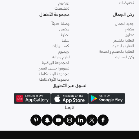
تخفيضات
بريميوم
تخفيضات
ركن الجمال
مجموعة الأطفال
جديد الجمال
وصلنا حديثاً
مكياج
ملابس
عطور
احذية
العناية بالشعر
شنط
العناية بالبشرة
اكسسوارات
العناية بالجسم والصحة
بريميوم
ركن الوسامة
لوازم منزلية
المجموعة الرياضية
تسوقوا حسب العمر
مجموعة البنات كاملة
مجموعة الأولاد كاملة
تسوق عبر التطبيق
تابعنا