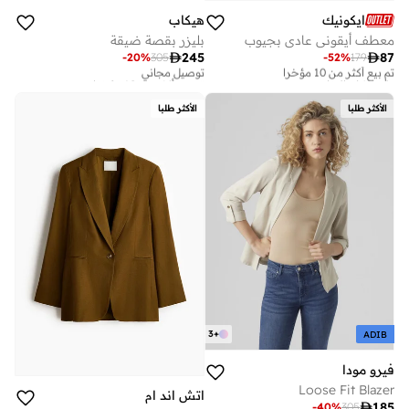
ايكونيك
هيكاب
معطف أيقوني عادي بجيوب
بليزر بقصة ضيقة

245

87
تم بيع أكثر من 10 مؤخرا
توصيل مجاني
-
20
%
305
-
52
%
179
على وشك النفاد
تم بيع أكثر من 10 مؤخرا
تم بيع أكثر من 10 مؤخرا
توصيل مجاني
على وشك النفاد
تم بيع أكثر من 10 مؤخرا
الأكثر طلبا
الأكثر طلبا
3
+
ADIB
فيرو مودا
Loose Fit Blazer
اتش اند ام

185
-
40
%
305