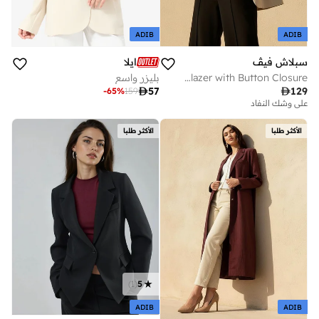
ADIB
ADIB
سبلاش فيڤ
ايلا
Regular Fit Twill Blazer with Button Closure
بليزر واسع

57

129
-
65
%
159
على وشك النفاد
الأكثر طلبا
الأكثر طلبا
)
1
(
5
ADIB
ADIB