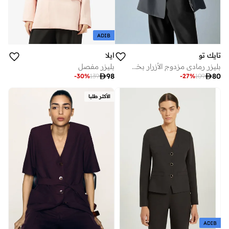
ADIB
تايك تو
ايلا
بليزر رمادي مزدوج الأزرار بخط جانبي
بليزر مفصل

98

80
-
30
%
139
-
27
%
109
الأكثر طلبا
ADIB