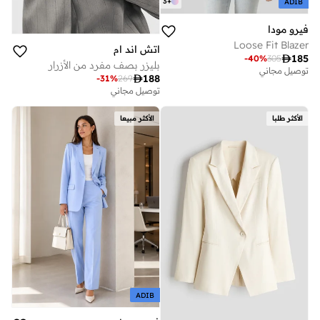
3
+
ADIB
فيرو مودا
Loose Fit Blazer
اتش اند ام

185
-
40
%
305
بليزر بصف مفرد من الأزرار
توصيل مجاني

188
-
31
%
269
توصيل مجاني
الأكثر طلبا
الأكثر مبيعا
ADIB