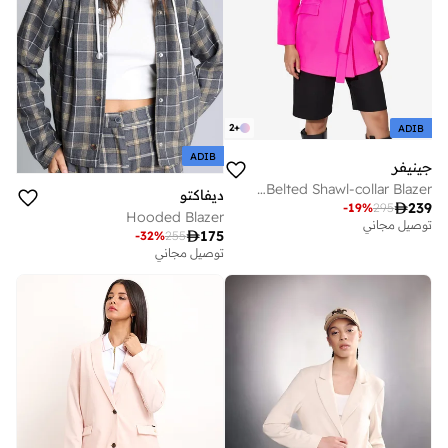
2
+
ADIB
ADIB
جينيفر
Short Belted Shawl-collar Blazer
ديفاكتو

239
-
19
%
295
Hooded Blazer
توصيل مجاني

175
-
32
%
255
توصيل مجاني