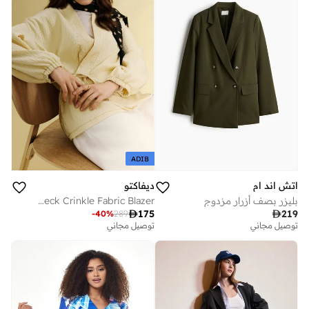
ADIB
اتش اند ام
ديفاكتو
بليزر بصف أزرار مزدوج
Regular Fit V-Neck Crinkle Fabric Blazer

175

219
-
40
%
289
توصيل مجاني
توصيل مجاني