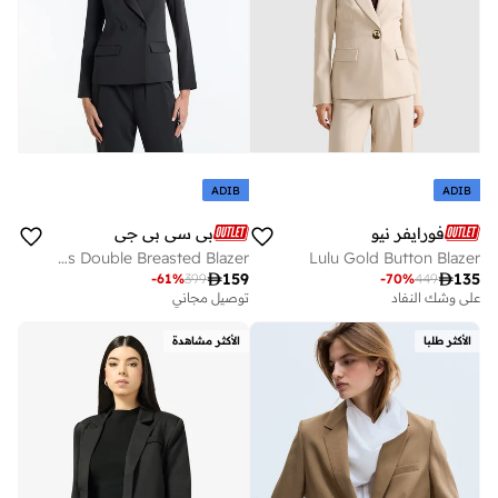
ADIB
ADIB
فورايفر نيو
بي سي بي جي
BCBG Long Sleeves Double Breasted Blazer
Lulu Gold Button Blazer

159

135
-
61
%
399
-
70
%
449
على وشك النفاد
توصيل مجاني
الأكثر طلبا
الأكثر مشاهدة