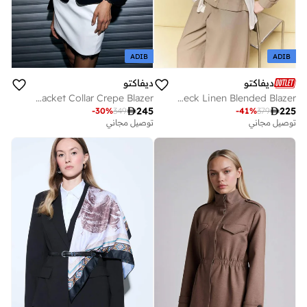
ADIB
ADIB
ديفاكتو
ديفاكتو
Slim Fit Jacket Collar Crepe Blazer
Regular Fit Crew Neck Linen Blended Blazer

245

225
-
30
%
349
-
41
%
379
توصيل مجاني
توصيل مجاني