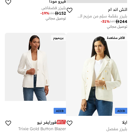
فيرو مودا
بليزر فضفاض
اتش اند ام

152
-
19
%
186
بليزر بقصّة سلِم من مزيج الكتان
توصيل مجاني

244
-
31
%
349
توصيل مجاني
الأكثر مشاهدة
بريميوم
ADIB
ADIB
ايلا
فورايفر نيو
بليزر مفصل
Trixie Gold Button Blazer