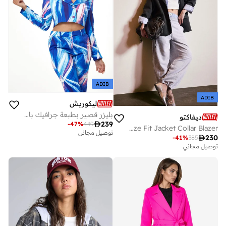
ADIB
ADIB
ليكوريش
بليزر قصير بطبعة جرافيك باللون الأزرق
ديفاكتو

239
-
47
%
449
Oversize Fit Jacket Collar Blazer
توصيل مجاني

230
-
41
%
385
توصيل مجاني