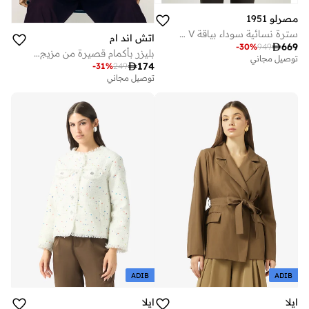
مصرلو 1951
سترة نسائية سوداء بياقة V وبزرار.
اتش اند ام

669
-
30
%
949
بليزر بأكمام قصيرة من مزيج الكتّان
توصيل مجاني

174
-
31
%
249
توصيل مجاني
ADIB
ADIB
ايلا
ايلا