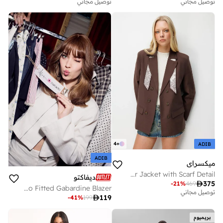
توصيل مجاني
توصيل مجاني
4
+
ADIB
ADIB
ميكسراي
MIXRAY Linen Blazer Jacket with Scarf Detail
ديفاكتو

375
-
21
%
469
Afra x Defacto Fitted Gabardine Blazer
توصيل مجاني

119
-
41
%
199
بريميوم