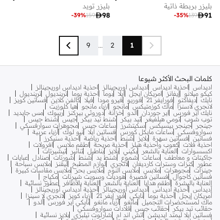
بليزر بربطة ذاتية
بليزر تويد

98

91
-
39
%
159
-
35
%
139
9
...
2
1
كلمات البحث الأكثر شيوعا
اديداس
احذية اديداس
اديداس اوريجينالز
احذية اديداس اوريجينالز
كيكو ميلانو
إيفانز
امريكان ايجل
ايلا
بوما
احذية بوما
ترينديول
ترينديول
نايك
ديفاكتو
فورايفر 21
فوريو
فيرو مودا
فيلا
كالفن كلاين
فساتين كويز
لانجري لاسنزا
ماك كوزمتيكس
مانجو
ازياء مانجو
هيا كلوزيت
نايك اير فورس
اير جوردان
الدو
خزانة
دوروثي بيركنز
ريبوك
مس جايديد
توب شوب
تومي هيلفيغر
تيد بيكر
شنط تيد بيكر
جيس
شنط جيس
جينجر
جينجر بيسيكس
سكيتشرز
ساعات جيس
مجوهرات سوارفسكي
سواروفسكي
ساعات مايكل كورس
فساتين ايلا
نيو لوك
أزياء عربية
فساتين
فساتين سهرة
بلايز
شنط
احذية رياضة
احذية سنيكرز
احذية فلات
كعوب واحذية هيلز
احذية مريحة
اطقم ملابس
افرولات
اكسسوارات
العناية بالشعر
بكيني
بلايز
بناطيل
تنانير
تيشيرتات
جاكيتات و معاطف
ساعات
شموع
شنط يد
شنط
شورتات
صنادل
عبايات
عطور
كنزات وسترات كارديغان
لانجري
لوازم المطبخ
ليقنز
ملابس سباحة
جينزات
مجوهرات
ملابس
ملابس النوم
ملابس بحر
ملابس مقاسات كبيرة
فساتين كاجوال
فساتين قصيرة
هوديات وسويت شيرتات
مكياج
العناية بالبشرة
أطقم هدايا
العناية بالشعر
العناية بالأظافر
عطور نسائية
أديداس
أحذية أديداس
أديداس أوريجينالز
أحذية أديداس أوريجينالز
أمريكان إيجل
أحذية بوما
نايكي
فور إيفر 21
أزياء كويز
لانجري لا سينزا
ماك لمستحضرات التجميل
مانغو
أزياء مانغو
نايكي اير فورس
ألدو
حقائب تيد بيكر
حقائب جيس
قلادات سواروفسكي
فساتين ايلا ليمتد ايديشن
اتش اند ام
شارلوت تيلبري
بلايز نسائية