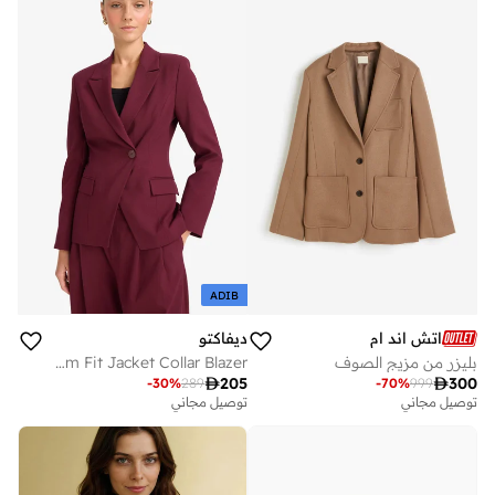
ADIB
اتش اند ام
ديفاكتو
بليزر من مزيج الصوف
Slim Fit Jacket Collar Blazer

205

300
-
30
%
289
-
70
%
999
توصيل مجاني
توصيل مجاني