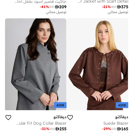
MIXRAY Linen Blazer Jacket with Scarf Detail
جاكيت قصير أسود بقفل أحادي اللون

209

375
-
41
%
349
-
21
%
469
توصيل مجاني
توصيل مجاني
ADIB
ADIB
ديفاكتو
ديفاكتو
Regular Fit Dog Collar Blazer
Suede Blazer

255

165
-
31
%
365
-
29
%
230