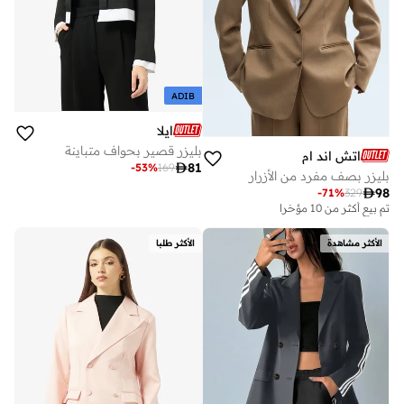
ADIB
ايلا
بليزر قصير بحواف متباينة
اتش اند ام

81
-
53
%
169
بليزر بصف مفرد من الأزرار

98
-
71
%
329
تم بيع أكثر من 10 مؤخرا
الأكثر مشاهدة
الأكثر طلبا