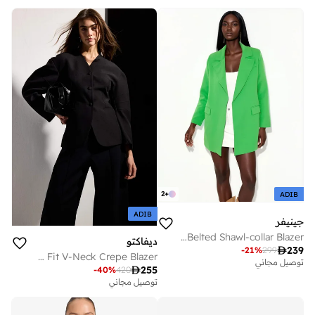
2
+
ADIB
ADIB
جينيفر
Short Belted Shawl-collar Blazer
ديفاكتو

239
-
21
%
299
Slim Fit V-Neck Crepe Blazer
توصيل مجاني

255
-
40
%
420
توصيل مجاني