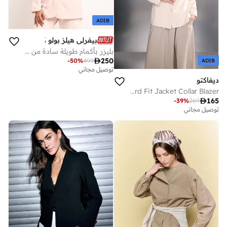
ADIB
بيفرلي هيلز بولو كلوب
بليزر بأكمام طويلة سادة من بيفرلي هيلز بولو كلوب

250
-
50
%
499
ADIB
توصيل مجاني
ديفاكتو
Standard Fit Jacket Collar Blazer

165
-
39
%
269
توصيل مجاني