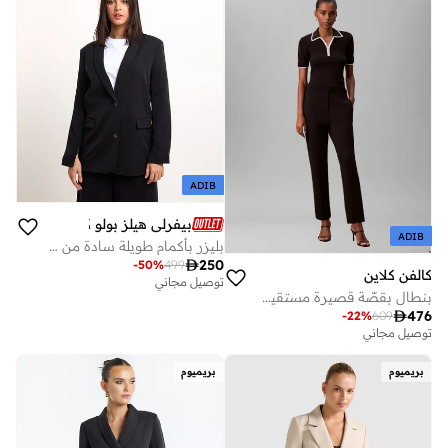
ADIB
بيفرلي هيلز بولو كلوب
ADIB
بليزر بأكمام طويلة سادة من بيفرلي هيلز بولو كلوب

250
-
50
%
499
كالفن كلاين
توصيل مجاني
بنطال بقصّة قصيرة مستقيمة

476
-
22
%
609
توصيل مجاني
بريميوم
بريميوم