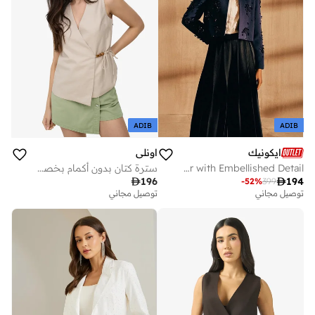
ADIB
ADIB
ايكونيك
اونلي
Iconic Cropped Blazer with Embellished Detail
سترة كتان بدون أكمام بخصر ملفوف

196

194
-
52
%
399
توصيل مجاني
توصيل مجاني