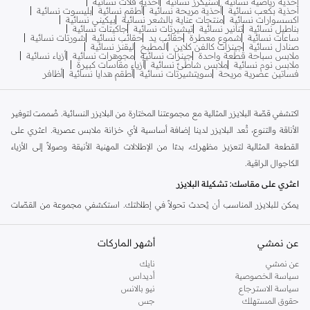
أحذية رياضية نسائية
سنيكرز نسائية
أحذية فلات نسائية
أحذية بكعب نسائية
أحذية مريحة نسائية
أطقم نسائية
بليسوت نسائية
اكسسوارات نسائية
منتجات عناية بالشعر نسائية
بيكيني نسائية
بناطيل نسائية
تنانير نسائية
تيشيرتات نسائية
جاكيتات نسائية
ساعات نسائية
شموع معطرة
حقائب يد
حقائب نسائية
شورتات نسائية
صنادل نسائية
جينزات كالفن كلاين
المطبخ
ليقنز نسائية
ملابس سباحة قطعة واحدة
جينزات نسائية
مجوهرات نسائية
أزياء نسائية
ملابس نوم نسائية
ملابس شاطئ نسائية
أزياء مقاسات كبيرة
فساتين عصرية مريحة
سويتشيرتات نسائية
أطقم هدايا نسائية
أظافر
اكتشفي قصّة البلايزر المثالية مع مجموعتنا المختارة من البلايزر النسائية. صُممت لتوفير
الأناقة والتنوع، تُعد البلايزر لدينا إضافة أساسية لأي خزانة ملابس عصرية. اعثري على
القطعة المثالية لتعزيز مظهرك، بدءًا من الإطلالات المهنية الأنيقة وصولاً إلى الأزياء
الكاجوال الراقية.
اعثري على مقاسك: تشكيلة البلايزر
يمكن للبلايزر المناسب أن يُحدث تحولاً في إطلالتك. استكشفي مجموعة من القصّات
والأنماط التي تناسب ذوقك الشخصي:
عن نمشي
أشهر الماركات
قصّة مفصلة (Tailored Fit):
توفر قصة أنيقة ومحددة تُبرز جمال قوامك. مثالية
للأماكن المهنية والمناسبات شبه الرسمية.
عن نمشي
نايك
سياسة الخصوصية
أديداس
قصّة واسعة (Oversized Fit):
خيار عصري ومريح يضيف لمسة من الأناقة العفوية
سياسة الاسترجاع
نيو بالانس
لأي إطلالة. مثالي للتنسيق مع الملابس الكاجوال.
حقوق المستهلك
جس