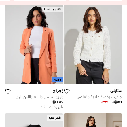
الأكثر مشاهدة
ADIB
ستايلي
زجزاج
جاكيت بقصة عادية وتفاصيل دانتيل للنساء
بليزر رسمي واسع باللون البرتقالي

149

81
-
29
%
114
على وشك النفاد
الأكثر طلبا