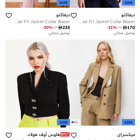
ADIB
ADIB
ديفاكتو
ديفاكتو
Regular Fit Jacket Collar Blazer
Regular Fit Jacket Collar Blazer

235

170
-
30
%
335
-
31
%
245
توصيل مجاني
توصيل مجاني
4
+
ADIB
ADIB
ميكسراي
هاوس أوف هولاند