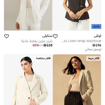
ADIB
اونلي
ستايلي
Sleeveless Linen Wrap Waistcoat
بليزر مزين بقصة عادية

103

196
-
21
%
129
توصيل مجاني
الأكثر مبيعا
الأكثر مشاهدة