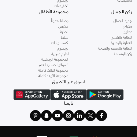
تخفيضات
بريميوم
تخفيضات
ركن الجمال
مجموعة الأطفال
جديد الجمال
وصلنا حديثاً
مكياج
ملابس
عطور
احذية
العناية بالشعر
شنط
العناية بالبشرة
اكسسوارات
العناية بالجسم والصحة
بريميوم
ركن الوسامة
لوازم منزلية
المجموعة الرياضية
تسوقوا حسب العمر
مجموعة البنات كاملة
مجموعة الأولاد كاملة
تسوق عبر التطبيق
تابعنا