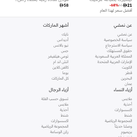

58

21
-
68
%
65
أفضل سعر لهذا العام
عن نمشي
أشهر الماركات
عن نمشي
نايك
سياسة الخصوصية
أديداس
سياسة الاسترجاع
نيو بالانس
حقوق المستهلك
جس
المملكة العربية السعودية
تومي هيلفيغر
الإمارات العربية المتحدة
اتش اند ام
الكويت
كالفن كلاين
قطر
بوما
البحرين
كل الماركات
عمان
أزياء النساء
أزياء الرجال
ملابس
تسوق حسب الفئة
أحذية
ملابس
اكسسوارات
أحذية
شنط
شنط
المجموعة الرياضية
اكسسوارات
وصلنا حديثاً
المجموعة الرياضية
بريميوم
ركن الوسامة