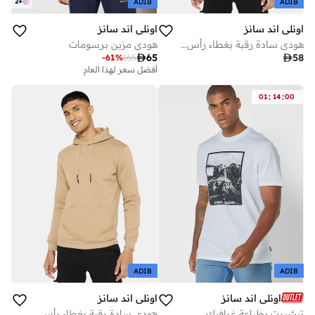
2
+
ADIB
ADIB
اونلي اند سانز
اونلي اند سانز
هودي سادة رقبة بغطاء رأس أكمام طويلة
هودي مزين برسومات

65

58
-
61
%
165
أفضل سعر لهذا العام
:
:
01
14
00
ADIB
ADIB
اونلي اند سانز
اونلي اند سانز
تيشيرت بطباعة غرافيك
هودي سادة رقبة بغطاء رأس أكمام طويلة