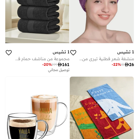
1 تشيس
1 تشيس
منشفة شعر قطنية تيري من تشيس، بنفسجي
مجموعة من مناشف حمام قطنية فاخرة كبيرة سوداء سم

161

26
-
20
%
199
-
22
%
33
توصيل مجاني