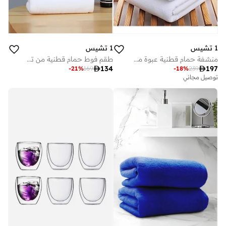
1 تشيس
1 تشيس
منشفة حمام قطنية عبوة من ، أبيض سم
طقم فوط حمام قطنية من تشيس، قطعتان، أبيض سم

134

197
-
21
%
169
-
18
%
239
توصيل مجاني