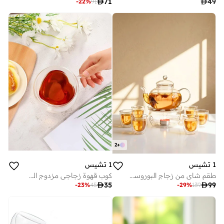

71

49
-
22
%
91
2
+
1 تشيس
1 تشيس
طقم شاي من زجاج البوروسيليكات مع سخان، إبريق شاي بسعة 600 مل مع مصفاة + سخان شاي زجاجي + 6 أكواب بجدار مزدوج (80 مل)، طقم صنع شاي أوراق سائبة مقاوم للحرارة
كوب قهوة زجاجي مزدوج الجدار على شكل قلب مع مقبض، مل

35

99
-
23
%
45
-
29
%
139