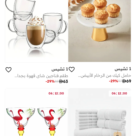
1 تشيس
1 تشيس
حامل كيك من الرخام الأبيض بقاعدة ذهبية - متعدد الاستخدامات لعرض الحلويات وصينية تزيين للكيك والعطور والمجوهرات وديكور المنزل
طقم فناجين شاي قهوة بجدار مزدوج بمقبض 250 مل ، 4 قطع

69

63
-
29
%
97
-
29
%
88
:
:
:
:
06
12
00
06
12
00