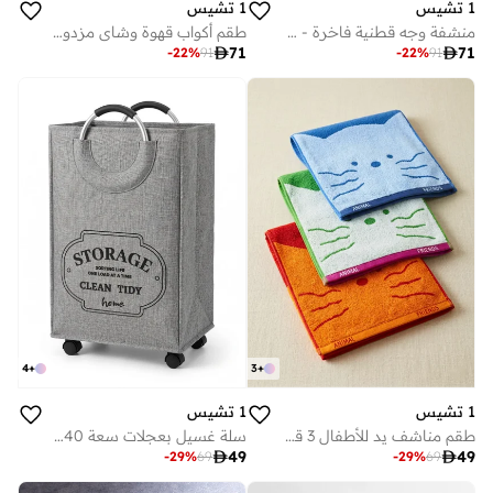
1 تشيس
1 تشيس
منشفة وجه قطنية فاخرة - عبوة من قطعة - أبيض سم
طقم أكواب قهوة وشاي مزدوج الجدار مع مقبض، قطع، مل

71

71
-
22
%
91
-
22
%
91
4
+
3
+
1 تشيس
1 تشيس
طقم مناشف يد للأطفال 3 قطع - مناشف وجه ناعمة وماصة مصنوعة من القطن 100%، مناشف حمام بتصميم قطة لطيفة للأطفال والرضع والمدرسة والاستخدام اليومي
سلة غسيل بعجلات سعة 40 لترًا - سلة ملابس قماشية قابلة للطي مزودة بعجلات ومقابض من الألومنيوم (بيج)

49

49
-
29
%
69
-
29
%
69