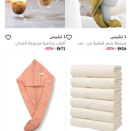
1 تشيس
1 تشيس
منشفة شعر قطنية من ، صفراء
أكواب زجاجية مزدوجة الجدار من بوروسيليكات مع مقبض، مل

71

26
-
22
%
91
-
22
%
33