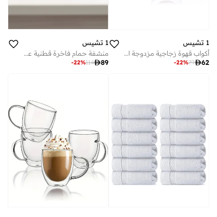
1 تشيس
1 تشيس
أكواب قهوة زجاجية مزدوجة الجدار مع مقبض، كبيرة
منشفة حمام فاخرة قطنية عبوة من رمادي سم

89

62
-
22
%
114
-
22
%
79