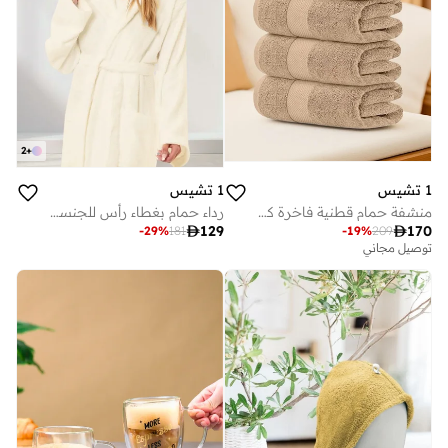
2
+
1 تشيس
1 تشيس
منشفة حمام قطنية فاخرة كبيرة سم بيج عبوة قطع
رداء حمام بغطاء رأس للجنسين، لون فانيليا (كبير/كبير جدًا) - قطن فاخر، قطيفة، وذو قدرة امتصاص عالية، مناسب للبالغين، لون أبيض فاتح، مناسب للمنتجعات الصحية، على طراز الفنادق

129

170
-
29
%
181
-
19
%
209
توصيل مجاني