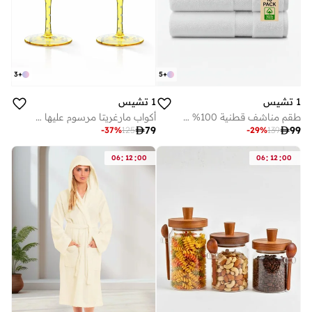
3
+
5
+
1 تشيس
1 تشيس
طقم مناشف قطنية 100% مكون من 10 قطع - 600 جرام/متر مربع، مناشف فاخرة بيضاء للحمام واليدين والغسيل
أكواب مارغريتا مرسوم عليها يدويًا من المجموعة المغربية، بتصميم فلامنغو، سعة 270 مل، طقم من قطعتين، أكواب كوكتيل مزخرفة مصنوعة يدويًا، أكواب ديكور فريدة لطاولة المطبخ

79

99
-
37
%
125
-
29
%
139
:
:
:
:
06
12
00
06
12
00