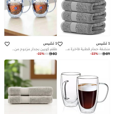
1 تشيس
1 تشيس
منشفة حمام قطنية فاخرة من تشيس، عبوة من قطع، رمادي سم
طقم كوبين بجدار مزدوج من البورسليكات بتصميم عين الشر سعة مل

80

89
-
22
%
102
-
22
%
114