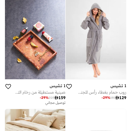
1 تشيس
1 تشيس
روب حمام بغطاء رأس للجنسين رمادي قطن فاخر فائق الامتصاص للبالغين بأسلوب سبا وفندق
صينية مستطيلة من رخام الترافرتين بلون بورغندي، صينية حمام من الحجر الطبيعي، منظم للمجوهرات والعطور، صينية مزخرفة لسطح الطاولة

159

129
-
29
%
223
-
29
%
181
توصيل مجاني