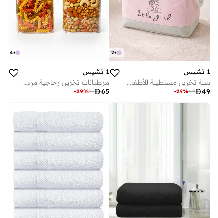
4
+
2
+
1 تشيس
1 تشيس
سلة تخزين مستطيلة للأطفال بتصميم أميرة الباليه، سعة 50 لترًا - منظم ألعاب وغسيل قابل للطي مصنوع من القماش مع مقابض حبلية، مناسب لغرف الأطفال وغرف النوم وغرف اللعب.
مرطبانات تخزين زجاجية مربعة بأغطية من خشب الأكاسيا - مجموعة من 2 (1500 مل) حاويات محكمة الغلق مع أغطية بمقابض للمعكرونة والشوفان والدقيق والكعك والقهوة والأرز والمزيد

65

49
-
29
%
91
-
29
%
69