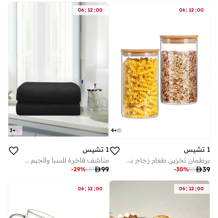
:
:
:
:
06
12
00
06
12
00
3
+
4
+
1 تشيس
1 تشيس
مناشف فاخرة للسبا والجيم وحمام السباحة والصالون. منشفة حمام قطنية 100% عبوة من قطعتين 70×140 سم 650 جرام لكل متر مربع، أسود
برطمان تخزين طعام زجاج بوروسيليكات بغطاء خيزران 2 قطعة 750 مل

99

39
-
29
%
139
-
30
%
55
:
:
:
:
06
12
00
06
12
00