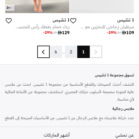
2
+
1 تشيس
1 تشيس
مرطبان زجاجي للتخزين مع غطاء وملعقة من خشب الأكاسيا - وعاء محكم الإغلاق لحفظ الطعام للقهوة والشاي والسكر والتوابل والأطعمة الجافة - عبوة مطبخ سعة 400 مل / 600 مل / 800 مل
رداء حمام بغطاء رأس للجنسين، لون فانيليا (صغير/متوسط) - قطن فاخر، قطيفة، وذو قدرة امتصاص عالية، مناسب للبالغين، لون أبيض فاتح، مناسب للمنتجعات الصحية، على طراز الفنادق

129

109
-
29
%
181
-
29
%
153
6
...
2
1
تسوق مجموعة 1 تشيس
اكتشف أحدث الصيحات والقطع الأساسية من مجموعة 1 تشيس. ابحث عن ملابس
عالية الجودة مصممة لأسلوب حياتك العصري. استكشف مجموعة من الأنماط المثالية
لأي مناسبة.
ملابس رجالية
جدد خزانة ملابسك مع ملابس الرجال من 1 تشيس. من الأساسيات المريحة إلى القطع
المميزة الأنيقة، ابحث عن كل ما تحتاجه لإنشاء مظهرك الخاص. استكشف تشكيلتنا من
القمصان والسراويل والملابس الخارجية.
عن نمشي
أشهر الماركات