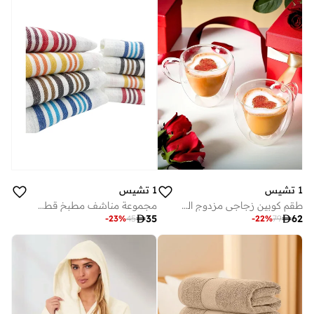
1 تشيس
1 تشيس
طقم كوبين زجاجي مزدوج الجدار على شكل قلب مع مقبض، مل
مجموعة مناشف مطبخ قطع بنقشة خلية النحل مخططة سم

35

62
-
23
%
45
-
22
%
79