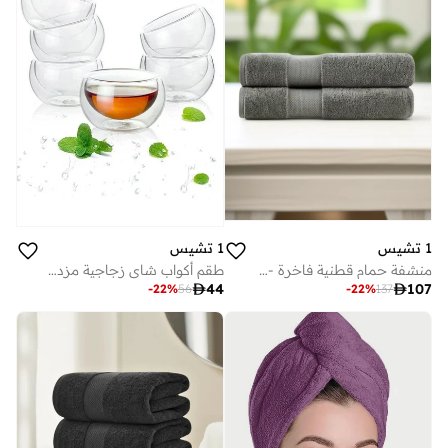
1 تشيس
1 تشيس
منشفة حمام قطنية فاخرة - عبوة من قطعتين - أسود ٧٠١٤٠ سم
طقم أكواب شاي زجاجية مزدوجة الجدار من البورسليكات، قطع، مل

44

107
-
22
%
56
-
22
%
137