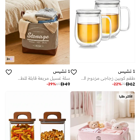
2
+
1 تشيس
1 تشيس
طقم كوبين زجاجي مزدوج الجدار للقهوة بمقبض وغطاء زجاجي، مل
سلة غسيل مربعة قابلة للطي سعة 40 لتر بقاعدة جلدية (رمادي/بني)

49

62
-
29
%
69
-
22
%
79
الأكثر طلبا