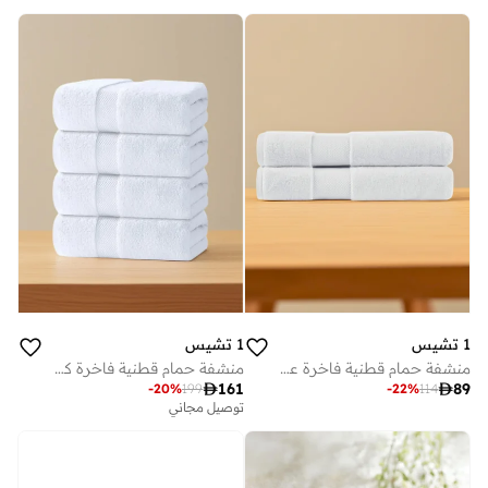
1 تشيس
1 تشيس
منشفة حمام قطنية فاخرة عبوة من ، أبيض سم
منشفة حمام قطنية فاخرة كبيرة سم - أبيض - عبوة من قطع

161

89
-
20
%
199
-
22
%
114
توصيل مجاني