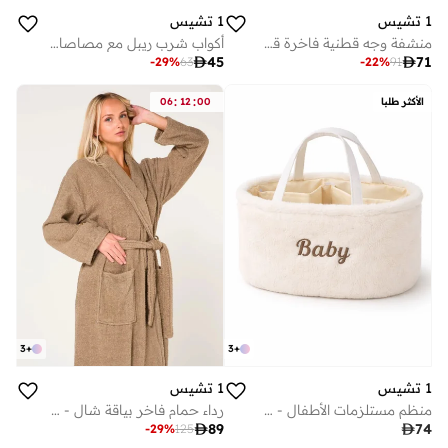
1 تشيس
1 تشيس
منشفة وجه قطنية فاخرة قطعة بيج سم
أكواب شرب ريبل مع مصاصات 320 مل (مجموعة من 4)

71

45
-
22
%
91
-
29
%
63
:
:
الأكثر طلبا
00
12
06
3
+
3
+
1 تشيس
1 تشيس
منظم مستلزمات الأطفال - سلة تخزين ناعمة مخملية لغرفة الأطفال مزودة بمقابض، وطاولة تغيير محمولة، ومنظم للسيارة لمستلزمات الأطفال حديثي الولادة (أبيض)
رداء حمام فاخر بياقة شال - رداء ناعم للغاية من القطن ١٠٠٪ للرجال والنساء | جودة الفنادق والمنتجعات الصحية، بيج (كبير/كبير جدًا)

89

74
-
29
%
125