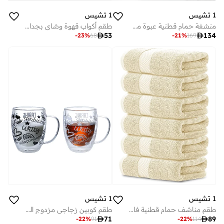
1 تشيس
1 تشيس
منشفة حمام قطنية عبوة من ، أزرق سم
طقم أكواب قهوة وشاي بجدار مزدوج من البورسليكات، قطع، مل

53

134
-
23
%
68
-
21
%
169
1 تشيس
1 تشيس
طقم مناشف حمام قطنية فاخرة من تشيس، قطع، بيج سم
طقم كوبين زجاجي مزدوج الجدار مطبوع عليه اقتباس إيجابي بسعة مل

71

89
-
22
%
91
-
22
%
114