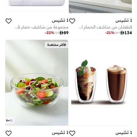
1 تشيس
1 تشيس
قطعتان من مناشف الحمام القطنية، أسود ٧٠١٤٠ سم
مجموعة من مناشف حمام قطنية فاخرة، بيضاء سم

89

134
-
22
%
114
-
21
%
169
الأكثر مشاهدة
6
+
1 تشيس
1 تشيس