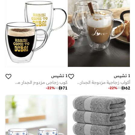
1 تشيس
1 تشيس
أكواب زجاجية مزدوجة الجدار رومانسية من تشيس بمقبض، مل
كوب زجاجي مزدوج الجدار مطبوع عليه حبيبي تعال دبي من البورسليكات، سعة مل، قطعتان

71

62
-
22
%
91
-
22
%
79