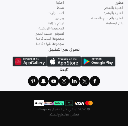
عطور
احذية
العناية بالشعر
شنط
العناية بالبشرة
اكسسوارات
العناية بالجسم والصحة
بريميوم
ركن الوسامة
لوازم منزلية
المجموعة الرياضية
تسوقوا حسب العمر
مجموعة البنات كاملة
مجموعة الأولاد كاملة
تسوق عبر التطبيق
تابعنا
©
2026 نمشي. كل الحقوق محفوظة
نمشي هولدينج ليميتد