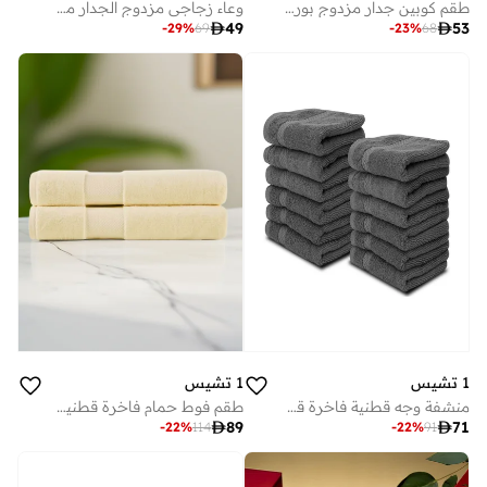
طقم كوبين جدار مزدوج بوروسيليكات للقهوة والعصير ٤٥٠ مل
وعاء زجاجي مزدوج الجدار من البورسليكات - ١٤٠٠ مل | وعاء مقاوم للحرارة ومعزول للسلطة والكاري والحساء والمعكرونة وغيرها - قطعة واحدة

49

53
-
29
%
69
-
23
%
68
1 تشيس
1 تشيس
منشفة وجه قطنية فاخرة قطعة رمادية سم
طقم فوط حمام فاخرة قطنية من تشيس قطعتين بيج ٧٠١٤٠ سم

89

71
-
22
%
114
-
22
%
91