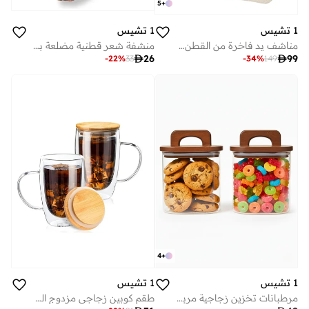
5
+
1 تشيس
1 تشيس
مناشف يد فاخرة من القطن، مناسبة للفنادق والمنتجعات الصحية، طقم من 6 قطع، مقاس 16×30 بوصة، لون فانيليا/أبيض كريمي
منشفة شعر قطنية مضلعة برتقالية من تشيس

26

99
-
22
%
33
-
34
%
149
4
+
1 تشيس
1 تشيس
مرطبانات تخزين زجاجية مربعة بأغطية من خشب الأكاسيا - مجموعة من 2 (900 مل) حاويات تخزين كبيرة بأغطية بمقابض للمعكرونة والشوفان والدقيق والكعك والقهوة والأرز والمزيد
طقم كوبين زجاجي مزدوج الجدار مع مقبض وغطاء بامبو ٤٥٠ مل