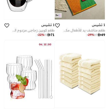
3
+
1 تشيس
1 تشيس
طقم مناشف يد للأطفال مكون من 3 قطع - مناشف وجه ناعمة وماصة مصنوعة من القطن بنسبة 100%، بتصميمات حيوانات مثل التمساح والثعلب والفيل، مناسبة للأطفال والرضع وللاستخدام في الحمام.
طقم كوبين زجاجي مزدوج الجدار مطبوع عليه يلا حبيبي مع مقبض

71

49
-
22
%
91
-
29
%
69
:
:
06
12
00