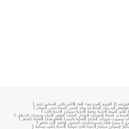
ورايفر 21
فوريو
فيرو مودا
فيلا
كالفن كلاين
فساتين كويز
يلفيغر
تيد بيكر
شنط تيد بيكر
جيس
شنط جيس
جينجر
بلايز
شنط
احذية رياضة
احذية سنيكرز
احذية فلات
شنط يد
شنط
شورتات
صنادل
عبايات
عطور
كنزات وسترات كارديغان
ات وسويت شيرتات
مكياج
العناية بالبشرة
أطقم هدايا
العناية بالشعر
ري لا سينزا
ماك لمستحضرات التجميل
مانغو
أزياء مانغو
ائية
سنيكرز نسائية
أحذية فلات نسائية
أحذية بكعب نسائية