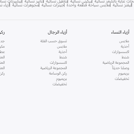
جات عناية بالشعر نسائية
بيكيني نسائية
بناطيل نسائية
تنانير نسائية
تيشيرتات نسائ
ليقنز نسائية
ملابس سباحة قطعة واحدة
جينزات نسائية
مجوهرات نسائية
أزياء ن
أزياء النساء
أزياء الرجال
ركن
ملابس
تسوق حسب الفئة
جدي
أحذية
ملابس
مكي
اكسسوارات
أحذية
عطو
شنط
شنط
العن
المجموعة الرياضية
اكسسوارات
العن
وصلنا حديثاً
المجموعة الرياضية
الع
بريميوم
ركن الوسامة
ركن
تخفيضات
بريميوم
تخفيضات