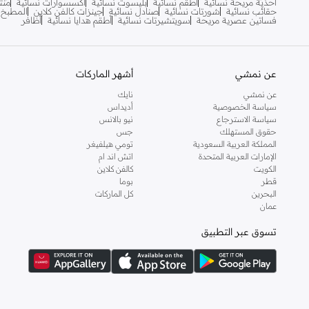
أحذية مريحة نسائية
أطقم نسائية
بليسوت نسائية
اكسسوارات نسائية
منت
حقائب نسائية
شورتات نسائية
صنادل نسائية
جينزات كالفن كلاين
المطبخ
آي لاف
(
4
)
فساتين عصرية مريحة
سويتشيرتات نسائية
أطقم هدايا نسائية
أظافر
آي لور
(
22
)
آيرتون سينا
(
7
)
عن نمشي
أشهر الماركات
آينا
(
31
)
عن نمشي
نايك
أبتاوني
(
6
)
سياسة الخصوصية
أديداس
أدريا
(
145
)
سياسة الاسترجاع
نيو بالانس
حقوق المستهلك
جس
أرتيميا
(
21
)
المملكة العربية السعودية
تومي هيلفيغر
الإمارات العربية المتحدة
اتش اند ام
أرجنتو
(
60
)
الكويت
كالفن كلاين
قطر
بوما
أركتيك هانتر
(
59
)
البحرين
كل الماركات
أستون مارتن
(
21
)
عمان
أسوبو
(
38
)
تسوق عبر التطبيق
أشري سكن
(
1
)
أشيتا فرنانديز
(
139
)
ألب_أوشن
(
6
)