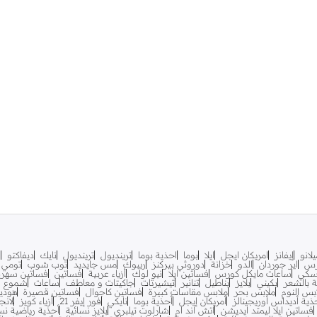
لانو
إيفانز
امريكان ايجل
ايلا
بوما
احذية بوما
ترينديول
ترينديول
نايك
ديفاكتو
ف
رس
اير جوردان
الدو
خزانة
دوروثي بيركنز
ريبوك
مس جايديد
توب شوب
تومي ه
سكي
ساعات مايكل كورس
فساتين ايلا
نيو لوك
أزياء عربية
فساتين
فساتين سهرة
ية بالشعر
بكيني
بلايز
بناطيل
تنانير
تيشيرتات
جاكيتات و معاطف
ساعات
شموع
بس النوم
ملابس بحر
ملابس مقاسات كبيرة
فساتين كاجوال
فساتين قصيرة
هودي
ذية أديداس أوريجينالز
أمريكان إيجل
أحذية بوما
نايكي
فور إيفر 21
أزياء كويز
لانج
فساتين ايلا ليمتد ايديشن
اتش اند ام
شارلوت تيلبري
بلايز نسائية
أحذية رياضية نس