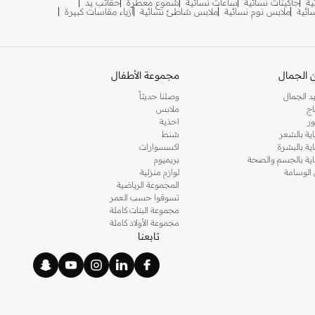
ية
جاكيتات نسائية
ساعات نسائية
شموع معطرة
حقائب يد
سائية
ملابس نوم نسائية
ملابس شاطئ نسائية
أزياء مقاسات كبيرة
 الجمال
مجموعة الأطفال
د الجمال
وصلنا حديثاً
اج
ملابس
ر
احذية
اية بالشعر
شنط
اية بالبشرة
اكسسوارات
ناية بالجسم والصحة
بريميوم
 الوسامة
لوازم منزلية
المجموعة الرياضية
تسوقوا حسب العمر
مجموعة البنات كاملة
مجموعة الأولاد كاملة
تابعنا