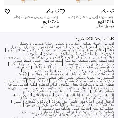
تيد بيكر
تيد بيكر
جمبسوت إيزيني محبوك بطبعة زهور
جمبسوت إيزيني محبوك بطبعة زهور
147.41
ر.ع
147.41
ر.ع
توصيل مجاني
توصيل مجاني
كلمات البحث الأكثر شيوعا
اديداس
احذية اديداس
اديداس اوريجينالز
احذية اديداس اوريجينالز
كيكو ميلانو
إيفانز
امريكان ايجل
ايلا
بوما
احذية بوما
ترينديول
ترينديول
نايك
ديفاكتو
فورايفر 21
فوريو
فيرو مودا
فيلا
كالفن كلاين
فساتين كويز
لانجري لاسنزا
ماك كوزمتيكس
مانجو
ازياء مانجو
هيا كلوزيت
نايك اير فورس
اير جوردان
الدو
خزانة
دوروثي بيركنز
ريبوك
مس جايديد
توب شوب
تومي هيلفيغر
تيد بيكر
شنط تيد بيكر
جيس
شنط جيس
جينجر
جينجر بيسيكس
سكيتشرز
ساعات جيس
مجوهرات سوارفسكي
سواروفسكي
ساعات مايكل كورس
فساتين ايلا
نيو لوك
أزياء عربية
فساتين
فساتين سهرة
بلايز
شنط
احذية رياضة
احذية سنيكرز
احذية فلات
كعوب واحذية هيلز
احذية مريحة
اطقم ملابس
افرولات
اكسسوارات
العناية بالشعر
بكيني
بلايز
بناطيل
تنانير
تيشيرتات
جاكيتات و معاطف
ساعات
شموع
شنط يد
شنط
شورتات
صنادل
عبايات
عطور
كنزات وسترات كارديغان
لانجري
لوازم المطبخ
ليقنز
ملابس سباحة
جينزات
مجوهرات
ملابس
ملابس النوم
ملابس بحر
ملابس مقاسات كبيرة
فساتين كاجوال
فساتين قصيرة
هوديات وسويت شيرتات
مكياج
العناية بالبشرة
أطقم هدايا
العناية بالشعر
العناية بالأظافر
عطور نسائية
أديداس
أحذية أديداس
أديداس أوريجينالز
أحذية أديداس أوريجينالز
أمريكان إيجل
أحذية بوما
نايكي
فور إيفر 21
أزياء كويز
لانجري لا سينزا
ماك لمستحضرات التجميل
مانغو
أزياء مانغو
نايكي اير فورس
ألدو
حقائب تيد بيكر
حقائب جيس
قلادات سواروفسكي
فساتين ايلا ليمتد ايديشن
اتش اند ام
شارلوت تيلبري
بلايز نسائية
أحذية رياضية نسائية
سنيكرز نسائية
أحذية فلات نسائية