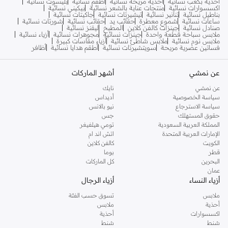
أحذية بكعب نسائية
أحذية مريحة نسائية
أطقم نسائية
بليسوت نسائية
اكسسوارات نسائية
منتجات عناية بالشعر نسائية
بيكيني نسائية
بناطيل نسائية
تنانير نسائية
تيشيرتات نسائية
جاكيتات نسائية
ساعات نسائية
شموع معطرة
حقائب يد
حقائب نسائية
شورتات نسائية
صنادل نسائية
جينزات كالفن كلاين
المطبخ
ليقنز نسائية
ملابس سباحة قطعة واحدة
جينزات نسائية
مجوهرات نسائية
أزياء نسائية
ملابس نوم نسائية
ملابس شاطئ نسائية
أزياء مقاسات كبيرة
فساتين عصرية مريحة
سويتشيرتات نسائية
أطقم هدايا نسائية
أظافر
عن نمشي
أشهر الماركات
عن نمشي
نايك
سياسة الخصوصية
أديداس
سياسة الاسترجاع
نيو بالانس
حقوق المستهلك
جس
المملكة العربية السعودية
تومي هيلفيغر
الإمارات العربية المتحدة
اتش اند ام
الكويت
كالفن كلاين
قطر
بوما
البحرين
كل الماركات
عمان
أزياء النساء
أزياء الرجال
ملابس
تسوق حسب الفئة
أحذية
ملابس
اكسسوارات
أحذية
شنط
شنط