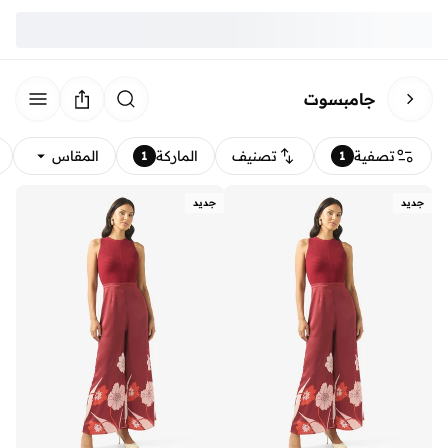
جامبسوت
تصفية
تصنيف
الماركة
المقاس
1
1
جديد
جديد